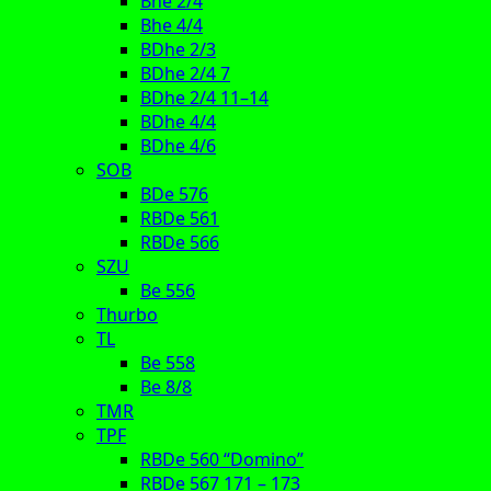
Bhe 2/4
Bhe 4/4
BDhe 2/3
BDhe 2/4 7
BDhe 2/4 11–14
BDhe 4/4
BDhe 4/6
SOB
BDe 576
RBDe 561
RBDe 566
SZU
Be 556
Thurbo
TL
Be 558
Be 8/8
TMR
TPF
RBDe 560 “Domino”
RBDe 567 171 – 173