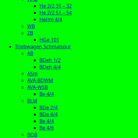
He 2/2 31 – 32
He 2/2 51 – 54
He(m) 4/4
WB
ZB
HGe 101
Triebwagen Schmalspur
AB
BDeh 1/2
BDeh 4/4
ASm
AVA-BDWM
AVA-WSB
Be 4/4
BLM
BDe 2/4
BDe 4/4
Be 4/4
Be 4/6
BOB