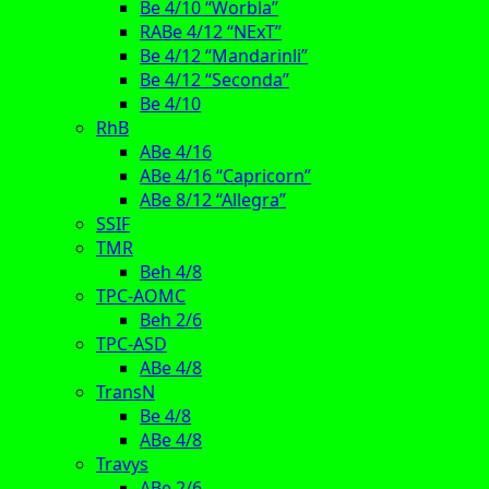
Be 4/10 “Worbla”
RABe 4/12 “NExT”
Be 4/12 “Mandarinli”
Be 4/12 “Seconda”
Be 4/10
RhB
ABe 4/16
ABe 4/16 “Capricorn”
ABe 8/12 “Allegra”
SSIF
TMR
Beh 4/8
TPC-AOMC
Beh 2/6
TPC-ASD
ABe 4/8
TransN
Be 4/8
ABe 4/8
Travys
ABe 2/6