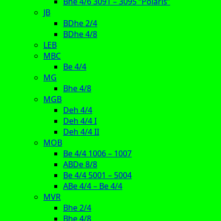
Bhe 4/6 3091 – 3095 “Polaris”
JB
BDhe 2/4
BDhe 4/8
LEB
MBC
Be 4/4
MG
Bhe 4/8
MGB
Deh 4/4
Deh 4/4 I
Deh 4/4 II
MOB
Be 4/4 1006 – 1007
ABDe 8/8
Be 4/4 5001 – 5004
ABe 4/4 – Be 4/4
MVR
Bhe 2/4
Bhe 4/8