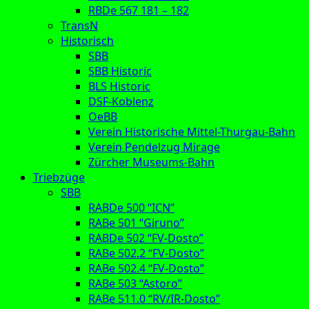
RBDe 567 181 – 182
TransN
Historisch
SBB
SBB Historic
BLS Historic
DSF-Koblenz
OeBB
Verein Historische Mittel-Thurgau-Bahn
Verein Pendelzug Mirage
Zürcher Museums-Bahn
Triebzüge
SBB
RABDe 500 “ICN”
RABe 501 “Giruno”
RABDe 502 “FV-Dosto”
RABe 502.2 “FV-Dosto”
RABe 502.4 “FV-Dosto”
RABe 503 “Astoro”
RABe 511.0 “RV/IR-Dosto”