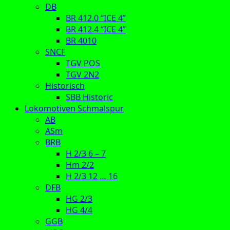
DB
BR 412.0 “ICE 4”
BR 412.4 “ICE 4”
BR 4010
SNCF
TGV POS
TGV 2N2
Historisch
SBB Historic
Lokomotiven Schmalspur
AB
ASm
BRB
H 2/3 6 – 7
Hm 2/2
H 2/3 12 … 16
DFB
HG 2/3
HG 4/4
GGB