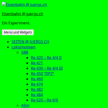
Zum
Inhalt
Eisenbahn @ juergs.ch
springen
Ein Experiment.
Menü und Widgets
SEITEN @ JUERGS.CH
Lokomotiven
SBB
Re 420 – Re 4/4 II
Re 421
Re 430 – Re 4/4 III
Re 450 “DPZ”
Re 460
Re 474
Re 482
Re 484
Re 620 – Re 6/6
ASm