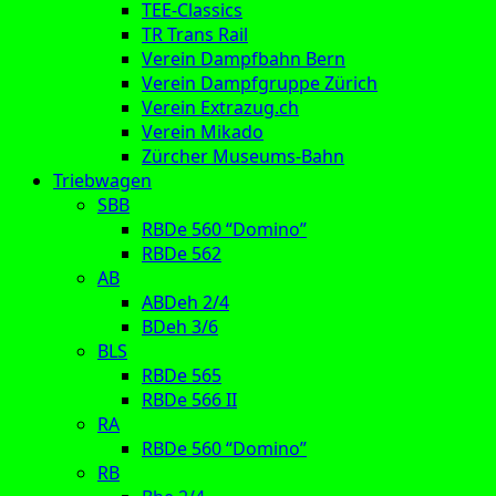
TEE-Classics
TR Trans Rail
Verein Dampfbahn Bern
Verein Dampfgruppe Zürich
Verein Extrazug.ch
Verein Mikado
Zürcher Museums-Bahn
Triebwagen
SBB
RBDe 560 “Domino”
RBDe 562
AB
ABDeh 2/4
BDeh 3/6
BLS
RBDe 565
RBDe 566 II
RA
RBDe 560 “Domino”
RB