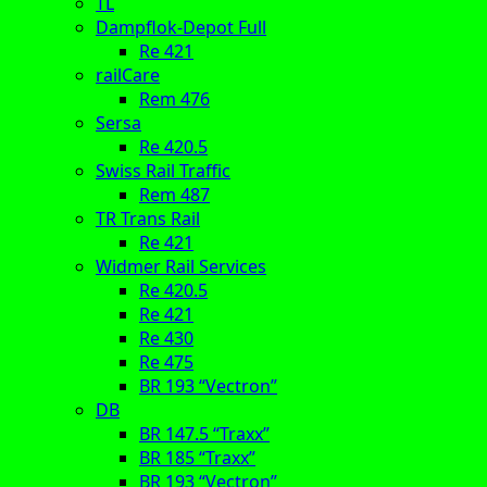
TL
Dampflok-Depot Full
Re 421
railCare
Rem 476
Sersa
Re 420.5
Swiss Rail Traffic
Rem 487
TR Trans Rail
Re 421
Widmer Rail Services
Re 420.5
Re 421
Re 430
Re 475
BR 193 “Vectron”
DB
BR 147.5 “Traxx”
BR 185 “Traxx”
BR 193 “Vectron”