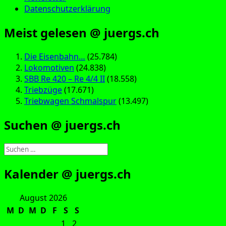
Datenschutzerklärung
Meist gelesen @ juergs.ch
Die Eisenbahn…
(25.784)
Lokomotiven
(24.838)
SBB Re 420 – Re 4/4 II
(18.558)
Triebzüge
(17.671)
Triebwagen Schmalspur
(13.497)
Suchen @ juergs.ch
Suchen
nach:
Kalender @ juergs.ch
August 2026
M
D
M
D
F
S
S
1
2