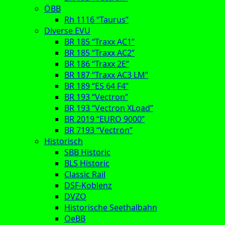
ÖBB
Rh 1116 “Taurus”
Diverse EVU
BR 185 “Traxx AC1”
BR 185 “Traxx AC2”
BR 186 “Traxx 2E”
BR 187 “Traxx AC3 LM”
BR 189 “ES 64 F4”
BR 193 “Vectron”
BR 193 “Vectron XLoad”
BR 2019 “EURO 9000”
BR 7193 “Vectron”
Historisch
SBB Historic
BLS Historic
Classic Rail
DSF-Koblenz
DVZO
Historische Seethalbahn
OeBB