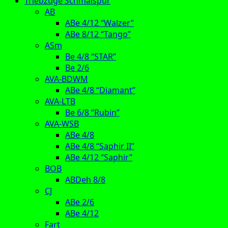
Triebzüge Schmalspur
AB
ABe 4/12 “Walzer”
ABe 8/12 “Tango”
ASm
Be 4/8 “STAR”
Be 2/6
AVA-BDWM
ABe 4/8 “Diamant”
AVA-LTB
Be 6/8 “Rubin”
AVA-WSB
ABe 4/8
ABe 4/8 “Saphir II”
ABe 4/12 “Saphir”
BOB
ABDeh 8/8
CJ
ABe 2/6
ABe 4/12
Fart