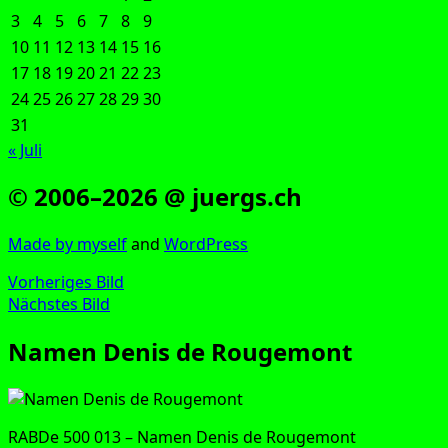
3
4
5
6
7
8
9
10
11
12
13
14
15
16
17
18
19
20
21
22
23
24
25
26
27
28
29
30
31
« Juli
© 2006–2026 @ juergs.ch
Made by mys­elf
and
Word­Press
Vorheriges Bild
Nächstes Bild
Namen Denis de Rougemont
RAB­De 500 013 – Namen Denis de Rougemont