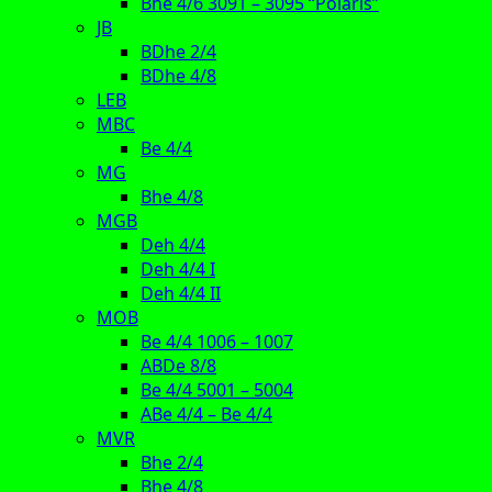
Bhe 4/6 3091 – 3095 “Polaris”
JB
BDhe 2/4
BDhe 4/8
LEB
MBC
Be 4/4
MG
Bhe 4/8
MGB
Deh 4/4
Deh 4/4 I
Deh 4/4 II
MOB
Be 4/4 1006 – 1007
ABDe 8/8
Be 4/4 5001 – 5004
ABe 4/4 – Be 4/4
MVR
Bhe 2/4
Bhe 4/8