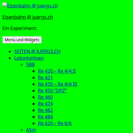
Zum
Inhalt
Eisenbahn @ juergs.ch
springen
Ein Experiment.
Menü und Widgets
SEITEN @ JUERGS.CH
Lokomotiven
SBB
Re 420 – Re 4/4 II
Re 421
Re 430 – Re 4/4 III
Re 450 “DPZ”
Re 460
Re 474
Re 482
Re 484
Re 620 – Re 6/6
ASm