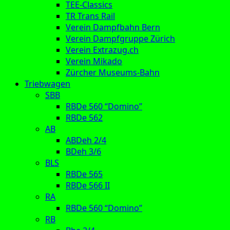
TEE-Classics
TR Trans Rail
Verein Dampfbahn Bern
Verein Dampfgruppe Zürich
Verein Extrazug.ch
Verein Mikado
Zürcher Museums-Bahn
Triebwagen
SBB
RBDe 560 “Domino”
RBDe 562
AB
ABDeh 2/4
BDeh 3/6
BLS
RBDe 565
RBDe 566 II
RA
RBDe 560 “Domino”
RB