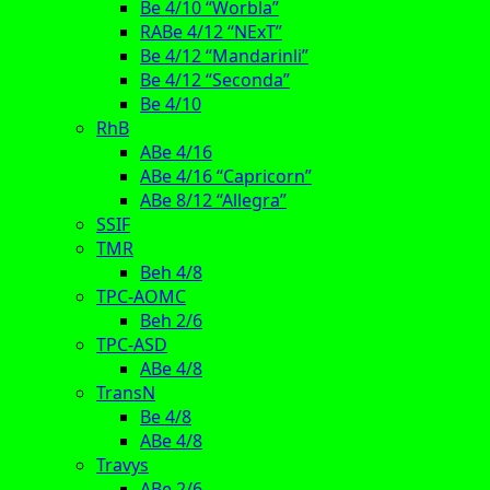
Be 4/10 “Worbla”
RABe 4/12 “NExT”
Be 4/12 “Mandarinli”
Be 4/12 “Seconda”
Be 4/10
RhB
ABe 4/16
ABe 4/16 “Capricorn”
ABe 8/12 “Allegra”
SSIF
TMR
Beh 4/8
TPC-AOMC
Beh 2/6
TPC-ASD
ABe 4/8
TransN
Be 4/8
ABe 4/8
Travys
ABe 2/6