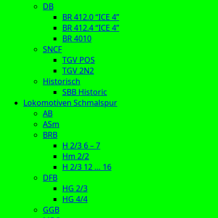
DB
BR 412.0 “ICE 4”
BR 412.4 “ICE 4”
BR 4010
SNCF
TGV POS
TGV 2N2
Historisch
SBB Historic
Lokomotiven Schmalspur
AB
ASm
BRB
H 2/3 6 – 7
Hm 2/2
H 2/3 12 … 16
DFB
HG 2/3
HG 4/4
GGB