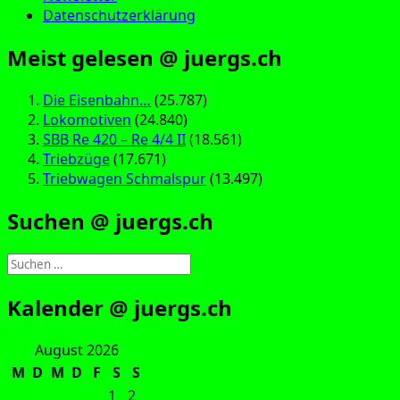
Datenschutzerklärung
Meist gelesen @ juergs.ch
Die Eisenbahn…
(25.787)
Lokomotiven
(24.840)
SBB Re 420 – Re 4/4 II
(18.561)
Triebzüge
(17.671)
Triebwagen Schmalspur
(13.497)
Suchen @ juergs.ch
Suchen
nach:
Kalender @ juergs.ch
August 2026
M
D
M
D
F
S
S
1
2