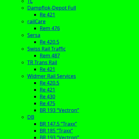
TL
Dampflok-Depot Full
Re 421
railCare
Rem 476
Sersa
Re 420.5
Swiss Rail Traffic
Rem 487
TR Trans Rail
Re 421
Widmer Rail Services
Re 420.5
Re 421
Re 430
Re 475
BR 193 “Vectron”
DB
BR 147.5 “Traxx”
BR 185 “Traxx”
BR 193 “Vectron”