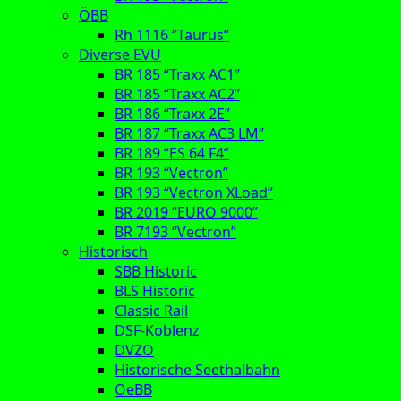
ÖBB
Rh 1116 “Taurus”
Diverse EVU
BR 185 “Traxx AC1”
BR 185 “Traxx AC2”
BR 186 “Traxx 2E”
BR 187 “Traxx AC3 LM”
BR 189 “ES 64 F4”
BR 193 “Vectron”
BR 193 “Vectron XLoad”
BR 2019 “EURO 9000”
BR 7193 “Vectron”
Historisch
SBB Historic
BLS Historic
Classic Rail
DSF-Koblenz
DVZO
Historische Seethalbahn
OeBB