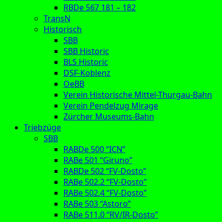
RBDe 567 181 – 182
TransN
Historisch
SBB
SBB Historic
BLS Historic
DSF-Koblenz
OeBB
Verein Historische Mittel-Thurgau-Bahn
Verein Pendelzug Mirage
Zürcher Museums-Bahn
Triebzüge
SBB
RABDe 500 “ICN”
RABe 501 “Giruno”
RABDe 502 “FV-Dosto”
RABe 502.2 “FV-Dosto”
RABe 502.4 “FV-Dosto”
RABe 503 “Astoro”
RABe 511.0 “RV/IR-Dosto”