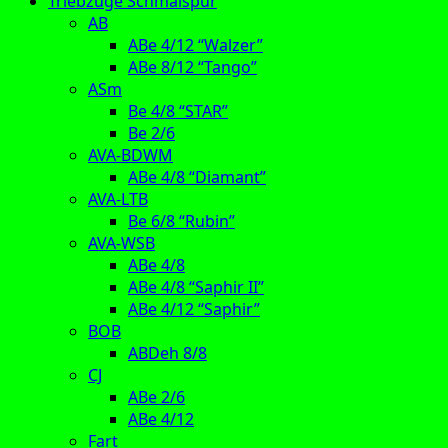
Triebzüge Schmalspur
AB
ABe 4/12 “Walzer”
ABe 8/12 “Tango”
ASm
Be 4/8 “STAR”
Be 2/6
AVA-BDWM
ABe 4/8 “Diamant”
AVA-LTB
Be 6/8 “Rubin”
AVA-WSB
ABe 4/8
ABe 4/8 “Saphir II”
ABe 4/12 “Saphir”
BOB
ABDeh 8/8
CJ
ABe 2/6
ABe 4/12
Fart