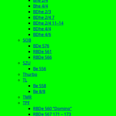
Bhe 2/4
Bhe 4/4
BDhe 2/3
BDhe 2/4 7
BDhe 2/4 11–14
BDhe 4/4
BDhe 4/6
SOB
BDe 576
RBDe 561
RBDe 566
SZU
Be 556
Thurbo
TL
Be 558
Be 8/8
TMR
TPF
RBDe 560 “Domino”
RBDe 567 171 – 173