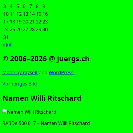
3
4
5
6
7
8
9
10
11
12
13
14
15
16
17
18
19
20
21
22
23
24
25
26
27
28
29
30
31
« Juli
© 2006–2026 @ juergs.ch
Made by mys­elf
and
Word­Press
Vorheriges Bild
Namen Willi Ritschard
RAB­De 500 017 – Namen Wil­li Ritschard