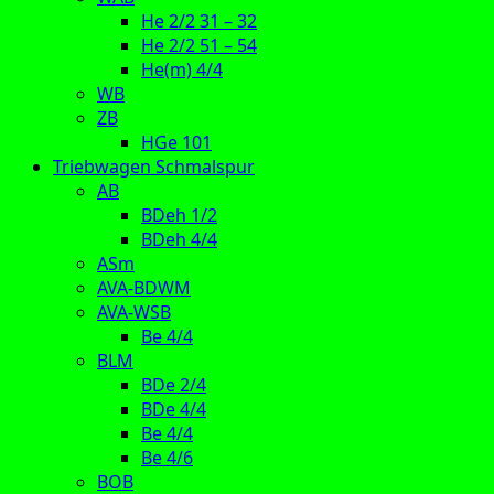
He 2/2 31 – 32
He 2/2 51 – 54
He(m) 4/4
WB
ZB
HGe 101
Triebwagen Schmalspur
AB
BDeh 1/2
BDeh 4/4
ASm
AVA-BDWM
AVA-WSB
Be 4/4
BLM
BDe 2/4
BDe 4/4
Be 4/4
Be 4/6
BOB