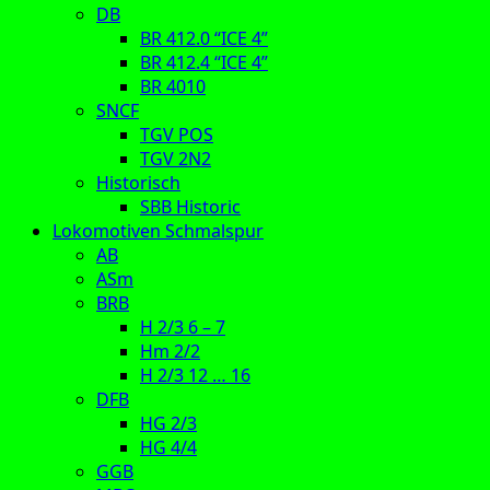
DB
BR 412.0 “ICE 4”
BR 412.4 “ICE 4”
BR 4010
SNCF
TGV POS
TGV 2N2
Historisch
SBB Historic
Lokomotiven Schmalspur
AB
ASm
BRB
H 2/3 6 – 7
Hm 2/2
H 2/3 12 … 16
DFB
HG 2/3
HG 4/4
GGB