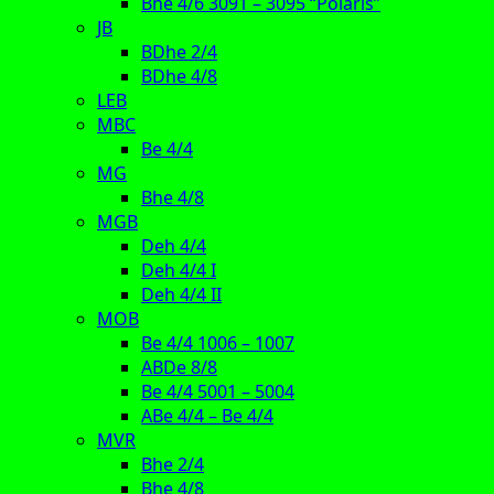
Bhe 4/6 3091 – 3095 “Polaris”
JB
BDhe 2/4
BDhe 4/8
LEB
MBC
Be 4/4
MG
Bhe 4/8
MGB
Deh 4/4
Deh 4/4 I
Deh 4/4 II
MOB
Be 4/4 1006 – 1007
ABDe 8/8
Be 4/4 5001 – 5004
ABe 4/4 – Be 4/4
MVR
Bhe 2/4
Bhe 4/8