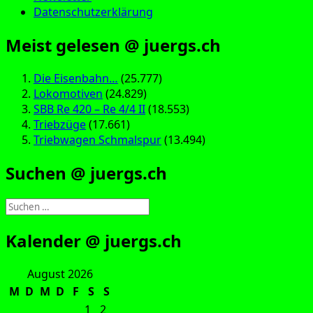
Datenschutzerklärung
Meist gelesen @ juergs.ch
Die Eisenbahn…
(25.777)
Lokomotiven
(24.829)
SBB Re 420 – Re 4/4 II
(18.553)
Triebzüge
(17.661)
Triebwagen Schmalspur
(13.494)
Suchen @ juergs.ch
Suchen
nach:
Kalender @ juergs.ch
August 2026
M
D
M
D
F
S
S
1
2