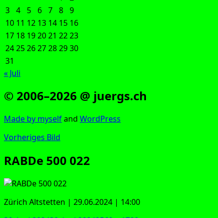
3
4
5
6
7
8
9
10
11
12
13
14
15
16
17
18
19
20
21
22
23
24
25
26
27
28
29
30
31
« Juli
© 2006–2026 @ juergs.ch
Made by mys­elf
and
Word­Press
Vorheriges Bild
RABDe 500 022
Zürich Alt­stet­ten | 29.06.2024 | 14:00