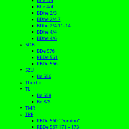
Bhe 2/4
Bhe 4/4
BDhe 2/3
BDhe 2/4 7
BDhe 2/4 11–14
BDhe 4/4
BDhe 4/6
SOB
BDe 576
RBDe 561
RBDe 566
SZU
Be 556
Thurbo
TL
Be 558
Be 8/8
TMR
TPF
RBDe 560 “Domino”
RBDe 567 171 – 173