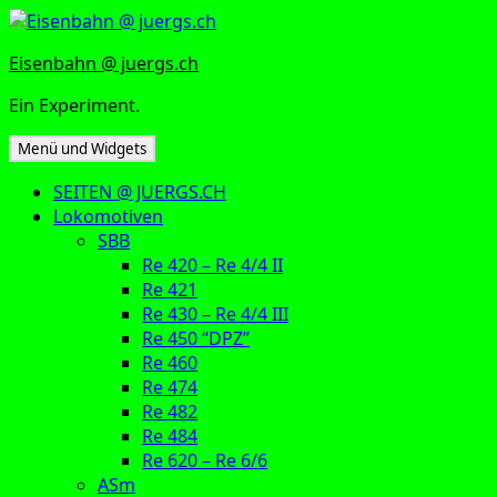
Zum
Inhalt
Eisenbahn @ juergs.ch
springen
Ein Experiment.
Menü und Widgets
SEITEN @ JUERGS.CH
Lokomotiven
SBB
Re 420 – Re 4/4 II
Re 421
Re 430 – Re 4/4 III
Re 450 “DPZ”
Re 460
Re 474
Re 482
Re 484
Re 620 – Re 6/6
ASm