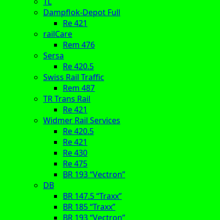
TL
Dampflok-Depot Full
Re 421
railCare
Rem 476
Sersa
Re 420.5
Swiss Rail Traffic
Rem 487
TR Trans Rail
Re 421
Widmer Rail Services
Re 420.5
Re 421
Re 430
Re 475
BR 193 “Vectron”
DB
BR 147.5 “Traxx”
BR 185 “Traxx”
BR 193 “Vectron”