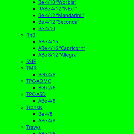
Be 4/10 “Worbla”
RABe 4/12 “NExT”
Be 4/12 “Mandarinli”
Be 4/12 “Seconda”
Be 4/10
RhB
ABe 4/16
ABe 4/16 “Capricorn”
ABe 8/12 “Allegra”
SSIF
TMR
Beh 4/8
TPC-AOMC
Beh 2/6
TPC-ASD
ABe 4/8
TransN
Be 4/8
ABe 4/8
Travys
ABe 2/6