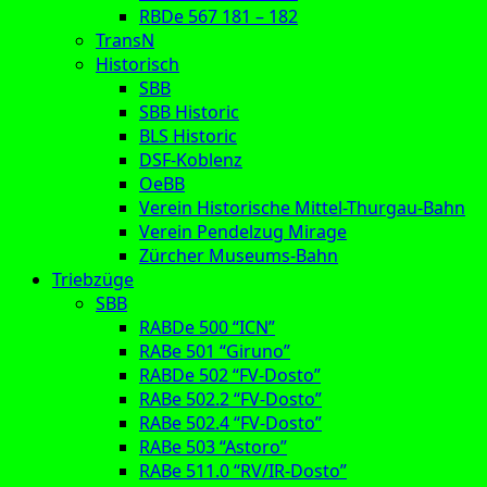
RBDe 567 181 – 182
TransN
Historisch
SBB
SBB Historic
BLS Historic
DSF-Koblenz
OeBB
Verein Historische Mittel-Thurgau-Bahn
Verein Pendelzug Mirage
Zürcher Museums-Bahn
Triebzüge
SBB
RABDe 500 “ICN”
RABe 501 “Giruno”
RABDe 502 “FV-Dosto”
RABe 502.2 “FV-Dosto”
RABe 502.4 “FV-Dosto”
RABe 503 “Astoro”
RABe 511.0 “RV/IR-Dosto”