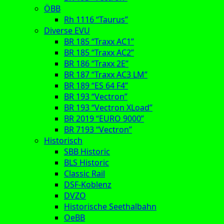
ÖBB
Rh 1116 “Taurus”
Diverse EVU
BR 185 “Traxx AC1”
BR 185 “Traxx AC2”
BR 186 “Traxx 2E”
BR 187 “Traxx AC3 LM”
BR 189 “ES 64 F4”
BR 193 “Vectron”
BR 193 “Vectron XLoad”
BR 2019 “EURO 9000”
BR 7193 “Vectron”
Historisch
SBB Historic
BLS Historic
Classic Rail
DSF-Koblenz
DVZO
Historische Seethalbahn
OeBB