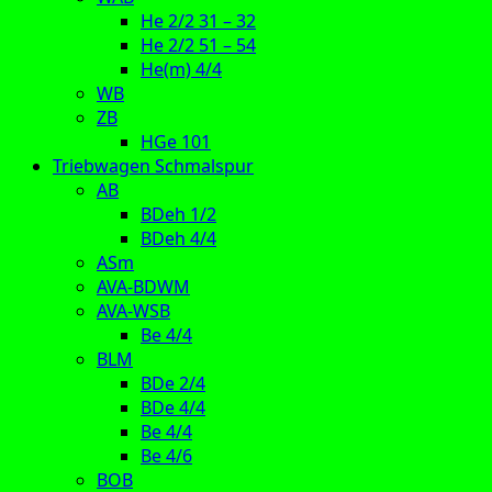
He 2/2 31 – 32
He 2/2 51 – 54
He(m) 4/4
WB
ZB
HGe 101
Triebwagen Schmalspur
AB
BDeh 1/2
BDeh 4/4
ASm
AVA-BDWM
AVA-WSB
Be 4/4
BLM
BDe 2/4
BDe 4/4
Be 4/4
Be 4/6
BOB