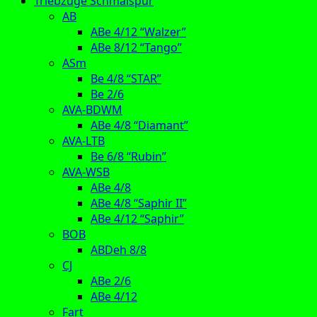
Triebzüge Schmalspur
AB
ABe 4/12 “Walzer”
ABe 8/12 “Tango”
ASm
Be 4/8 “STAR”
Be 2/6
AVA-BDWM
ABe 4/8 “Diamant”
AVA-LTB
Be 6/8 “Rubin”
AVA-WSB
ABe 4/8
ABe 4/8 “Saphir II”
ABe 4/12 “Saphir”
BOB
ABDeh 8/8
CJ
ABe 2/6
ABe 4/12
Fart