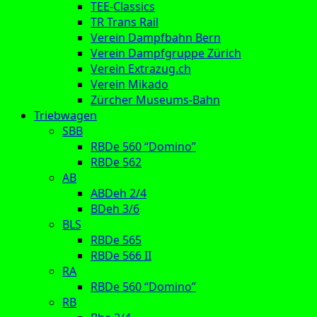
TEE-Classics
TR Trans Rail
Verein Dampfbahn Bern
Verein Dampfgruppe Zürich
Verein Extrazug.ch
Verein Mikado
Zürcher Museums-Bahn
Triebwagen
SBB
RBDe 560 “Domino”
RBDe 562
AB
ABDeh 2/4
BDeh 3/6
BLS
RBDe 565
RBDe 566 II
RA
RBDe 560 “Domino”
RB