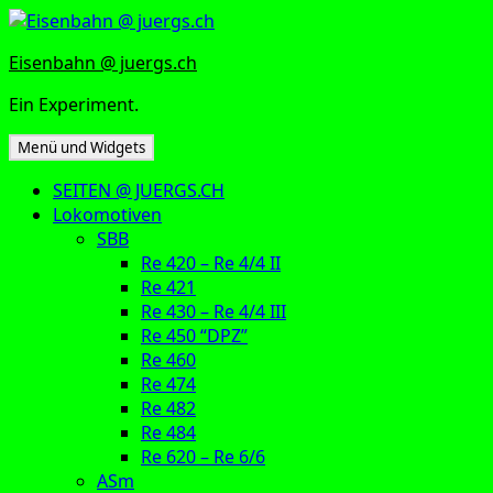
Zum
Inhalt
Eisenbahn @ juergs.ch
springen
Ein Experiment.
Menü und Widgets
SEITEN @ JUERGS.CH
Lokomotiven
SBB
Re 420 – Re 4/4 II
Re 421
Re 430 – Re 4/4 III
Re 450 “DPZ”
Re 460
Re 474
Re 482
Re 484
Re 620 – Re 6/6
ASm