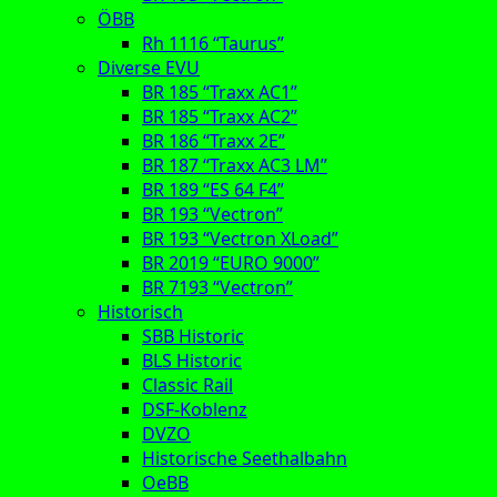
ÖBB
Rh 1116 “Taurus”
Diverse EVU
BR 185 “Traxx AC1”
BR 185 “Traxx AC2”
BR 186 “Traxx 2E”
BR 187 “Traxx AC3 LM”
BR 189 “ES 64 F4”
BR 193 “Vectron”
BR 193 “Vectron XLoad”
BR 2019 “EURO 9000”
BR 7193 “Vectron”
Historisch
SBB Historic
BLS Historic
Classic Rail
DSF-Koblenz
DVZO
Historische Seethalbahn
OeBB