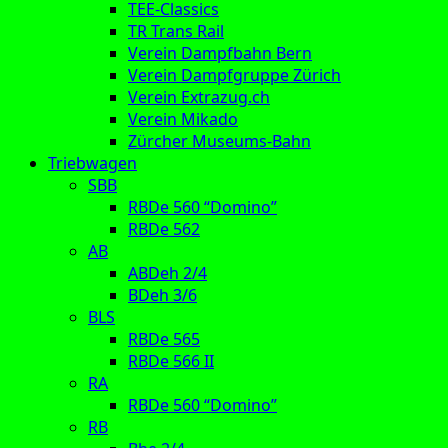
TEE-Classics
TR Trans Rail
Verein Dampfbahn Bern
Verein Dampfgruppe Zürich
Verein Extrazug.ch
Verein Mikado
Zürcher Museums-Bahn
Triebwagen
SBB
RBDe 560 “Domino”
RBDe 562
AB
ABDeh 2/4
BDeh 3/6
BLS
RBDe 565
RBDe 566 II
RA
RBDe 560 “Domino”
RB