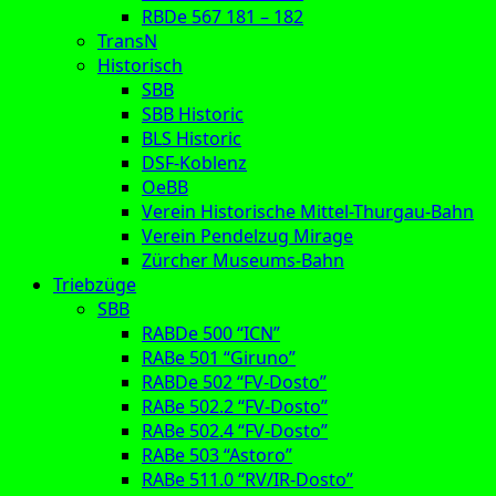
RBDe 567 181 – 182
TransN
Historisch
SBB
SBB Historic
BLS Historic
DSF-Koblenz
OeBB
Verein Historische Mittel-Thurgau-Bahn
Verein Pendelzug Mirage
Zürcher Museums-Bahn
Triebzüge
SBB
RABDe 500 “ICN”
RABe 501 “Giruno”
RABDe 502 “FV-Dosto”
RABe 502.2 “FV-Dosto”
RABe 502.4 “FV-Dosto”
RABe 503 “Astoro”
RABe 511.0 “RV/IR-Dosto”