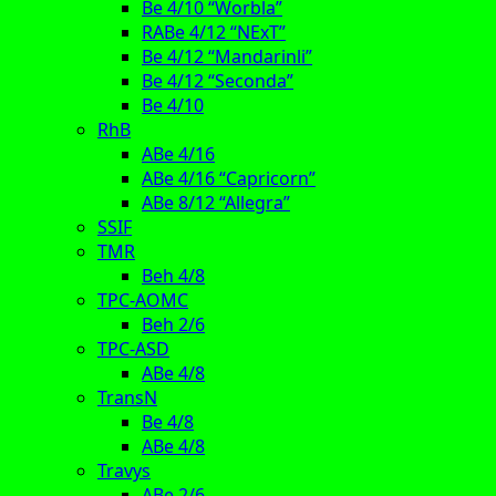
Be 4/10 “Worbla”
RABe 4/12 “NExT”
Be 4/12 “Mandarinli”
Be 4/12 “Seconda”
Be 4/10
RhB
ABe 4/16
ABe 4/16 “Capricorn”
ABe 8/12 “Allegra”
SSIF
TMR
Beh 4/8
TPC-AOMC
Beh 2/6
TPC-ASD
ABe 4/8
TransN
Be 4/8
ABe 4/8
Travys
ABe 2/6