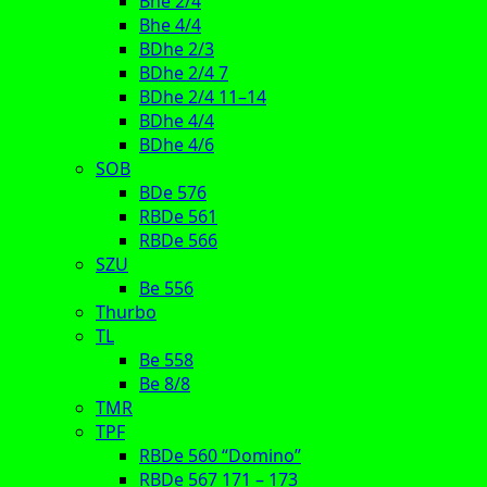
Bhe 2/4
Bhe 4/4
BDhe 2/3
BDhe 2/4 7
BDhe 2/4 11–14
BDhe 4/4
BDhe 4/6
SOB
BDe 576
RBDe 561
RBDe 566
SZU
Be 556
Thurbo
TL
Be 558
Be 8/8
TMR
TPF
RBDe 560 “Domino”
RBDe 567 171 – 173