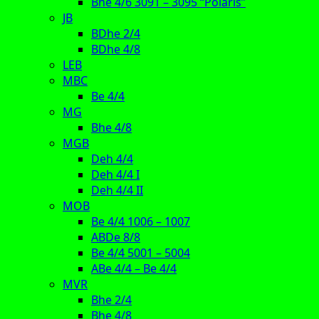
Bhe 4/6 3091 – 3095 “Polaris”
JB
BDhe 2/4
BDhe 4/8
LEB
MBC
Be 4/4
MG
Bhe 4/8
MGB
Deh 4/4
Deh 4/4 I
Deh 4/4 II
MOB
Be 4/4 1006 – 1007
ABDe 8/8
Be 4/4 5001 – 5004
ABe 4/4 – Be 4/4
MVR
Bhe 2/4
Bhe 4/8