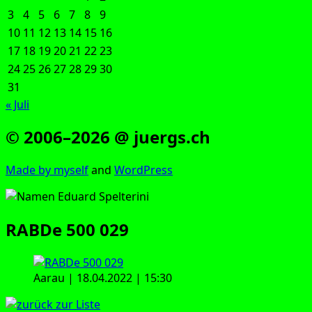
3
4
5
6
7
8
9
10
11
12
13
14
15
16
17
18
19
20
21
22
23
24
25
26
27
28
29
30
31
« Juli
© 2006–2026 @ juergs.ch
Made by mys­elf
and
Word­Press
RABDe 500 029
Aar­au | 18.04.2022 | 15:30