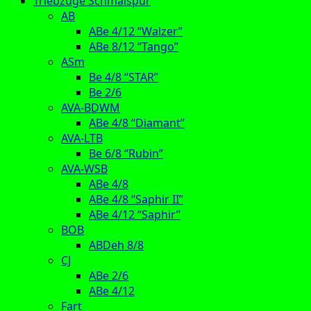
Triebzüge Schmalspur
AB
ABe 4/12 “Walzer”
ABe 8/12 “Tango”
ASm
Be 4/8 “STAR”
Be 2/6
AVA-BDWM
ABe 4/8 “Diamant”
AVA-LTB
Be 6/8 “Rubin”
AVA-WSB
ABe 4/8
ABe 4/8 “Saphir II”
ABe 4/12 “Saphir”
BOB
ABDeh 8/8
CJ
ABe 2/6
ABe 4/12
Fart