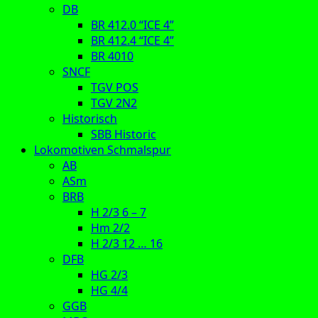
DB
BR 412.0 “ICE 4”
BR 412.4 “ICE 4”
BR 4010
SNCF
TGV POS
TGV 2N2
Historisch
SBB Historic
Lokomotiven Schmalspur
AB
ASm
BRB
H 2/3 6 – 7
Hm 2/2
H 2/3 12 … 16
DFB
HG 2/3
HG 4/4
GGB