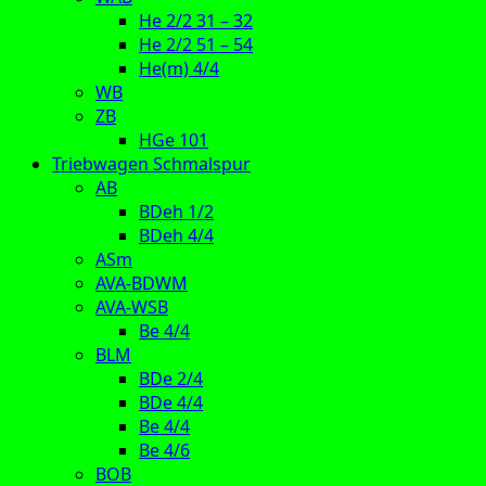
He 2/2 31 – 32
He 2/2 51 – 54
He(m) 4/4
WB
ZB
HGe 101
Triebwagen Schmalspur
AB
BDeh 1/2
BDeh 4/4
ASm
AVA-BDWM
AVA-WSB
Be 4/4
BLM
BDe 2/4
BDe 4/4
Be 4/4
Be 4/6
BOB