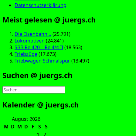
Datenschutzerklärung
Meist gelesen @ juergs.ch
Die Eisenbahn…
(25.791)
Lokomotiven
(24.841)
SBB Re 420 – Re 4/4 II
(18.563)
Triebzüge
(17.673)
Triebwagen Schmalspur
(13.497)
Suchen @ juergs.ch
Suchen
nach:
Kalender @ juergs.ch
August 2026
M
D
M
D
F
S
S
1
2