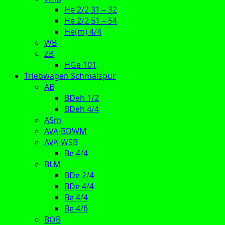
He 2/2 31 – 32
He 2/2 51 – 54
He(m) 4/4
WB
ZB
HGe 101
Triebwagen Schmalspur
AB
BDeh 1/2
BDeh 4/4
ASm
AVA-BDWM
AVA-WSB
Be 4/4
BLM
BDe 2/4
BDe 4/4
Be 4/4
Be 4/6
BOB