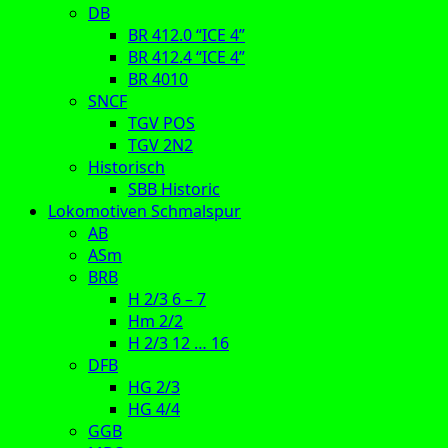
DB
BR 412.0 “ICE 4”
BR 412.4 “ICE 4”
BR 4010
SNCF
TGV POS
TGV 2N2
Historisch
SBB Historic
Lokomotiven Schmalspur
AB
ASm
BRB
H 2/3 6 – 7
Hm 2/2
H 2/3 12 … 16
DFB
HG 2/3
HG 4/4
GGB