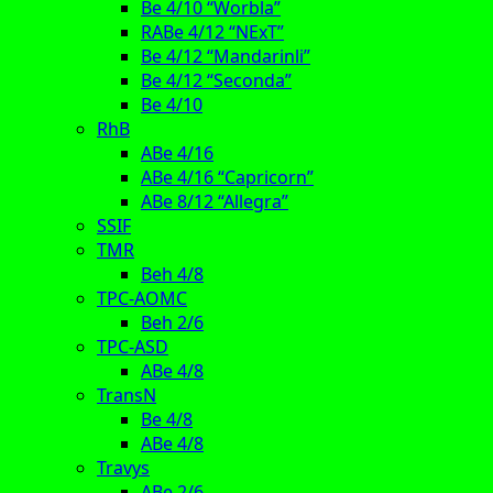
Be 4/10 “Worbla”
RABe 4/12 “NExT”
Be 4/12 “Mandarinli”
Be 4/12 “Seconda”
Be 4/10
RhB
ABe 4/16
ABe 4/16 “Capricorn”
ABe 8/12 “Allegra”
SSIF
TMR
Beh 4/8
TPC-AOMC
Beh 2/6
TPC-ASD
ABe 4/8
TransN
Be 4/8
ABe 4/8
Travys
ABe 2/6