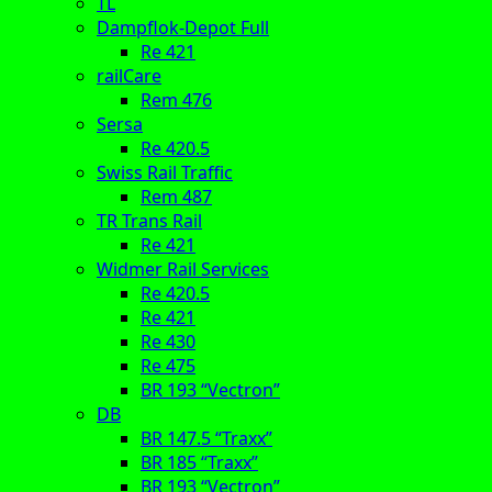
TL
Dampflok-Depot Full
Re 421
railCare
Rem 476
Sersa
Re 420.5
Swiss Rail Traffic
Rem 487
TR Trans Rail
Re 421
Widmer Rail Services
Re 420.5
Re 421
Re 430
Re 475
BR 193 “Vectron”
DB
BR 147.5 “Traxx”
BR 185 “Traxx”
BR 193 “Vectron”