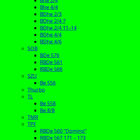
Bhe 2/4
Bhe 4/4
BDhe 2/3
BDhe 2/4 7
BDhe 2/4 11–14
BDhe 4/4
BDhe 4/6
SOB
BDe 576
RBDe 561
RBDe 566
SZU
Be 556
Thurbo
TL
Be 558
Be 8/8
TMR
TPF
RBDe 560 “Domino”
RBDe 567 171 – 173