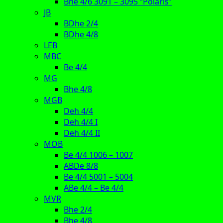
Bhe 4/6 3091 – 3095 “Polaris”
JB
BDhe 2/4
BDhe 4/8
LEB
MBC
Be 4/4
MG
Bhe 4/8
MGB
Deh 4/4
Deh 4/4 I
Deh 4/4 II
MOB
Be 4/4 1006 – 1007
ABDe 8/8
Be 4/4 5001 – 5004
ABe 4/4 – Be 4/4
MVR
Bhe 2/4
Bhe 4/8