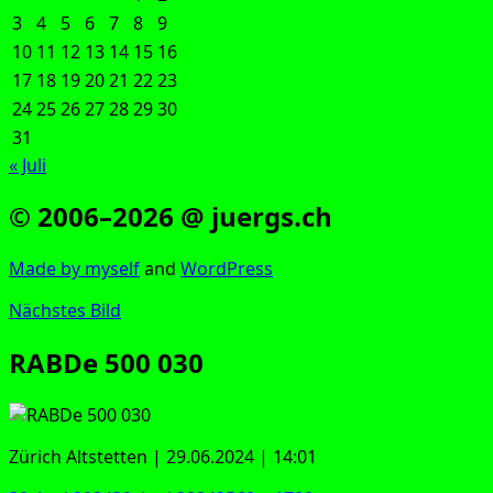
3
4
5
6
7
8
9
10
11
12
13
14
15
16
17
18
19
20
21
22
23
24
25
26
27
28
29
30
31
« Juli
© 2006–2026 @ juergs.ch
Made by mys­elf
and
Word­Press
Nächstes Bild
RABDe 500 030
Zürich Alt­stet­ten | 29.06.2024 | 14:01