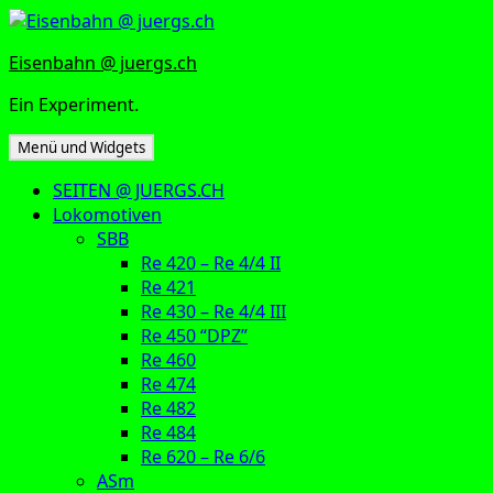
Zum
Inhalt
Eisenbahn @ juergs.ch
springen
Ein Experiment.
Menü und Widgets
SEITEN @ JUERGS.CH
Lokomotiven
SBB
Re 420 – Re 4/4 II
Re 421
Re 430 – Re 4/4 III
Re 450 “DPZ”
Re 460
Re 474
Re 482
Re 484
Re 620 – Re 6/6
ASm