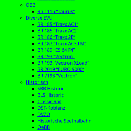
ÖBB
Rh 1116 “Taurus”
Diverse EVU
BR 185 “Traxx AC1”
BR 185 “Traxx AC2”
BR 186 “Traxx 2E”
BR 187 “Traxx AC3 LM”
BR 189 “ES 64 F4”
BR 193 “Vectron”
BR 193 “Vectron XLoad”
BR 2019 “EURO 9000”
BR 7193 “Vectron”
Historisch
SBB Historic
BLS Historic
Classic Rail
DSF-Koblenz
DVZO
Historische Seethalbahn
OeBB