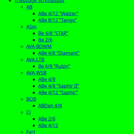
Triebzüge Schmalspur
AB
ABe 4/12 “Walzer”
ABe 8/12 “Tango”
ASm
Be 4/8 “STAR”
Be 2/6
AVA-BDWM
ABe 4/8 “Diamant”
AVA-LTB
Be 6/8 “Rubin”
AVA-WSB
ABe 4/8
ABe 4/8 “Saphir II”
ABe 4/12 “Saphir”
BOB
ABDeh 8/8
CJ
ABe 2/6
ABe 4/12
Fart