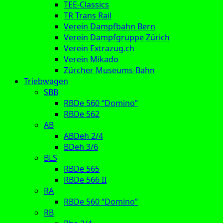
TEE-Classics
TR Trans Rail
Verein Dampfbahn Bern
Verein Dampfgruppe Zürich
Verein Extrazug.ch
Verein Mikado
Zürcher Museums-Bahn
Triebwagen
SBB
RBDe 560 “Domino”
RBDe 562
AB
ABDeh 2/4
BDeh 3/6
BLS
RBDe 565
RBDe 566 II
RA
RBDe 560 “Domino”
RB