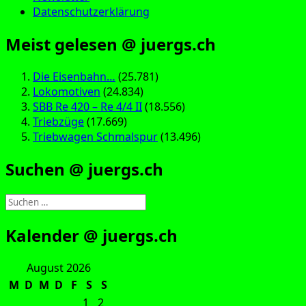
Datenschutzerklärung
Meist gelesen @ juergs.ch
Die Eisenbahn…
(25.781)
Lokomotiven
(24.834)
SBB Re 420 – Re 4/4 II
(18.556)
Triebzüge
(17.669)
Triebwagen Schmalspur
(13.496)
Suchen @ juergs.ch
Suchen
nach:
Kalender @ juergs.ch
August 2026
M
D
M
D
F
S
S
1
2