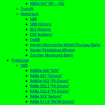
RBDe 567 181 – 182
TransN
Historisch
SBB
SBB Historic
BLS Historic
DSF-Koblenz
OeBB
Verein Historische Mittel-Thurgau-Bahn
Verein Pendelzug Mirage
Zürcher Museums-Bahn
Triebzüge
SBB
RABDe 500 “ICN”
RABe 501 “Giruno”
RABDe 502 “FV-Dosto”
RABe 502.2 “FV-Dosto”
RABe 502.4 “FV-Dosto”
RABe 503 “Astoro”
RABe 511.0 “RV/IR-Dosto”