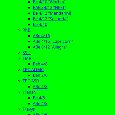
Be 4/10 “Worbla”
RABe 4/12 “NExT”
Be 4/12 “Mandarinli”
Be 4/12 “Seconda”
Be 4/10
RhB
ABe 4/16
ABe 4/16 “Capricorn”
ABe 8/12 “Allegra”
SSIF
TMR
Beh 4/8
TPC-AOMC
Beh 2/6
TPC-ASD
ABe 4/8
TransN
Be 4/8
ABe 4/8
Travys
ABe 2/6