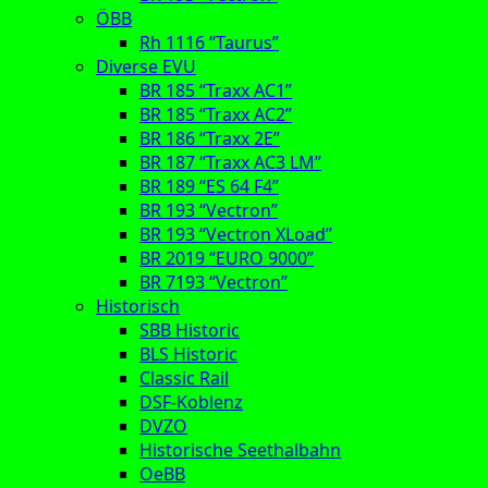
ÖBB
Rh 1116 “Taurus”
Diverse EVU
BR 185 “Traxx AC1”
BR 185 “Traxx AC2”
BR 186 “Traxx 2E”
BR 187 “Traxx AC3 LM”
BR 189 “ES 64 F4”
BR 193 “Vectron”
BR 193 “Vectron XLoad”
BR 2019 “EURO 9000”
BR 7193 “Vectron”
Historisch
SBB Historic
BLS Historic
Classic Rail
DSF-Koblenz
DVZO
Historische Seethalbahn
OeBB