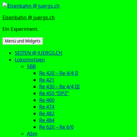
Zum
Inhalt
Eisenbahn @ juergs.ch
springen
Ein Experiment.
Menü und Widgets
SEITEN @ JUERGS.CH
Lokomotiven
SBB
Re 420 – Re 4/4 II
Re 421
Re 430 – Re 4/4 III
Re 450 “DPZ”
Re 460
Re 474
Re 482
Re 484
Re 620 – Re 6/6
ASm