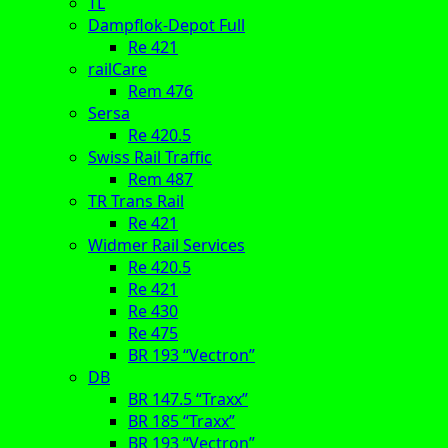
TL
Dampflok-Depot Full
Re 421
railCare
Rem 476
Sersa
Re 420.5
Swiss Rail Traffic
Rem 487
TR Trans Rail
Re 421
Widmer Rail Services
Re 420.5
Re 421
Re 430
Re 475
BR 193 “Vectron”
DB
BR 147.5 “Traxx”
BR 185 “Traxx”
BR 193 “Vectron”