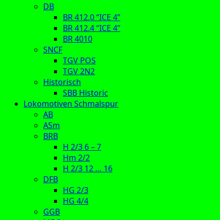
DB
BR 412.0 “ICE 4”
BR 412.4 “ICE 4”
BR 4010
SNCF
TGV POS
TGV 2N2
Historisch
SBB Historic
Lokomotiven Schmalspur
AB
ASm
BRB
H 2/3 6 – 7
Hm 2/2
H 2/3 12 … 16
DFB
HG 2/3
HG 4/4
GGB