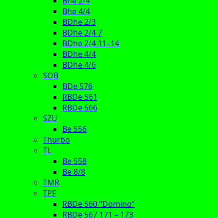
Bhe 2/4
Bhe 4/4
BDhe 2/3
BDhe 2/4 7
BDhe 2/4 11–14
BDhe 4/4
BDhe 4/6
SOB
BDe 576
RBDe 561
RBDe 566
SZU
Be 556
Thurbo
TL
Be 558
Be 8/8
TMR
TPF
RBDe 560 “Domino”
RBDe 567 171 – 173