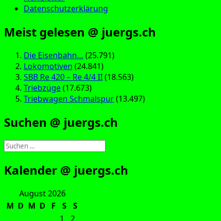
Datenschutzerklärung
Meist gelesen @ juergs.ch
Die Eisenbahn…
(25.791)
Lokomotiven
(24.841)
SBB Re 420 – Re 4/4 II
(18.563)
Triebzüge
(17.673)
Triebwagen Schmalspur
(13.497)
Suchen @ juergs.ch
Suchen
nach:
Kalender @ juergs.ch
August 2026
M
D
M
D
F
S
S
1
2