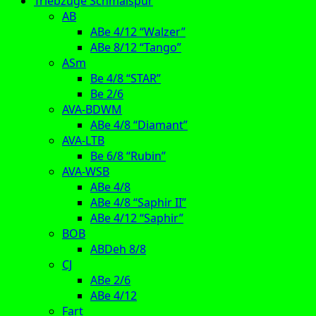
Triebzüge Schmalspur
AB
ABe 4/12 “Walzer”
ABe 8/12 “Tango”
ASm
Be 4/8 “STAR”
Be 2/6
AVA-BDWM
ABe 4/8 “Diamant”
AVA-LTB
Be 6/8 “Rubin”
AVA-WSB
ABe 4/8
ABe 4/8 “Saphir II”
ABe 4/12 “Saphir”
BOB
ABDeh 8/8
CJ
ABe 2/6
ABe 4/12
Fart