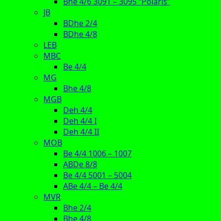
Bhe 4/6 3091 – 3095 “Polaris”
JB
BDhe 2/4
BDhe 4/8
LEB
MBC
Be 4/4
MG
Bhe 4/8
MGB
Deh 4/4
Deh 4/4 I
Deh 4/4 II
MOB
Be 4/4 1006 – 1007
ABDe 8/8
Be 4/4 5001 – 5004
ABe 4/4 – Be 4/4
MVR
Bhe 2/4
Bhe 4/8