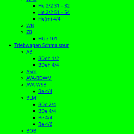
He 2/2 31 – 32
He 2/2 51 – 54
He(m) 4/4
WB
ZB
HGe 101
Triebwagen Schmalspur
AB
BDeh 1/2
BDeh 4/4
ASm
AVA-BDWM
AVA-WSB
Be 4/4
BLM
BDe 2/4
BDe 4/4
Be 4/4
Be 4/6
BOB