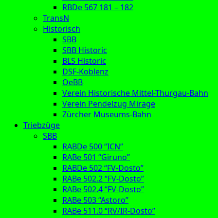
RBDe 567 181 – 182
TransN
Historisch
SBB
SBB Historic
BLS Historic
DSF-Koblenz
OeBB
Verein Historische Mittel-Thurgau-Bahn
Verein Pendelzug Mirage
Zürcher Museums-Bahn
Triebzüge
SBB
RABDe 500 “ICN”
RABe 501 “Giruno”
RABDe 502 “FV-Dosto”
RABe 502.2 “FV-Dosto”
RABe 502.4 “FV-Dosto”
RABe 503 “Astoro”
RABe 511.0 “RV/IR-Dosto”