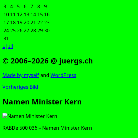
3
4
5
6
7
8
9
10
11
12
13
14
15
16
17
18
19
20
21
22
23
24
25
26
27
28
29
30
31
« Juli
© 2006–2026 @ juergs.ch
Made by mys­elf
and
Word­Press
Vorheriges Bild
Namen Minister Kern
RAB­De 500 036 – Namen Minis­ter Kern