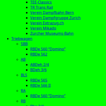
TEE-Classics
TR Trans Rail
Verein Dampfbahn Bern
Verein Dampfgruppe Zürich
Verein Extrazug.ch
Verein Mikado
Zürcher Museums-Bahn
Triebwagen
SBB
RBDe 560 “Domino”
RBDe 562
AB
ABDeh 2/4
BDeh 3/6
BLS
RBDe 565
RBDe 566 II
RA
RBDe 560 “Domino”
RB