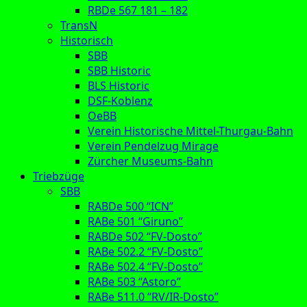
RBDe 567 181 – 182
TransN
Historisch
SBB
SBB Historic
BLS Historic
DSF-Koblenz
OeBB
Verein Historische Mittel-Thurgau-Bahn
Verein Pendelzug Mirage
Zürcher Museums-Bahn
Triebzüge
SBB
RABDe 500 “ICN”
RABe 501 “Giruno”
RABDe 502 “FV-Dosto”
RABe 502.2 “FV-Dosto”
RABe 502.4 “FV-Dosto”
RABe 503 “Astoro”
RABe 511.0 “RV/IR-Dosto”