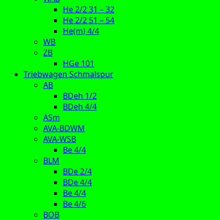
He 2/2 31 – 32
He 2/2 51 – 54
He(m) 4/4
WB
ZB
HGe 101
Triebwagen Schmalspur
AB
BDeh 1/2
BDeh 4/4
ASm
AVA-BDWM
AVA-WSB
Be 4/4
BLM
BDe 2/4
BDe 4/4
Be 4/4
Be 4/6
BOB