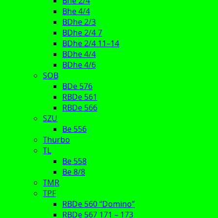
Bhe 2/4
Bhe 4/4
BDhe 2/3
BDhe 2/4 7
BDhe 2/4 11–14
BDhe 4/4
BDhe 4/6
SOB
BDe 576
RBDe 561
RBDe 566
SZU
Be 556
Thurbo
TL
Be 558
Be 8/8
TMR
TPF
RBDe 560 “Domino”
RBDe 567 171 – 173