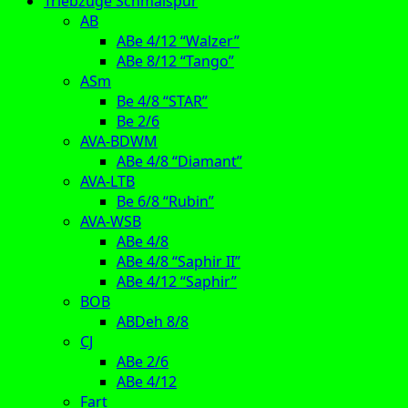
Triebzüge Schmalspur
AB
ABe 4/12 “Walzer”
ABe 8/12 “Tango”
ASm
Be 4/8 “STAR”
Be 2/6
AVA-BDWM
ABe 4/8 “Diamant”
AVA-LTB
Be 6/8 “Rubin”
AVA-WSB
ABe 4/8
ABe 4/8 “Saphir II”
ABe 4/12 “Saphir”
BOB
ABDeh 8/8
CJ
ABe 2/6
ABe 4/12
Fart