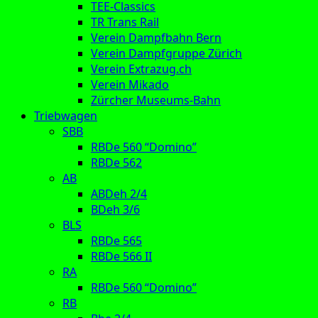
TEE-Classics
TR Trans Rail
Verein Dampfbahn Bern
Verein Dampfgruppe Zürich
Verein Extrazug.ch
Verein Mikado
Zürcher Museums-Bahn
Triebwagen
SBB
RBDe 560 “Domino”
RBDe 562
AB
ABDeh 2/4
BDeh 3/6
BLS
RBDe 565
RBDe 566 II
RA
RBDe 560 “Domino”
RB