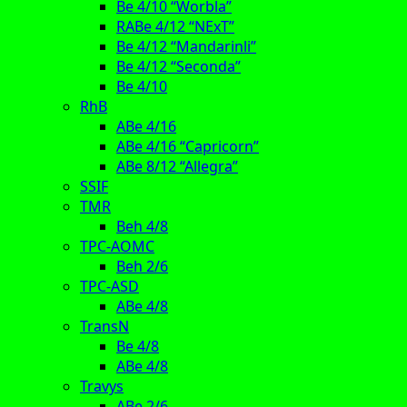
Be 4/10 “Worbla”
RABe 4/12 “NExT”
Be 4/12 “Mandarinli”
Be 4/12 “Seconda”
Be 4/10
RhB
ABe 4/16
ABe 4/16 “Capricorn”
ABe 8/12 “Allegra”
SSIF
TMR
Beh 4/8
TPC-AOMC
Beh 2/6
TPC-ASD
ABe 4/8
TransN
Be 4/8
ABe 4/8
Travys
ABe 2/6