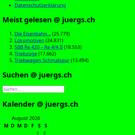
Datenschutzerklärung
Meist gelesen @ juergs.ch
Die Eisenbahn…
(25.779)
Lokomotiven
(24.831)
SBB Re 420 – Re 4/4 II
(18.553)
Triebzüge
(17.662)
Triebwagen Schmalspur
(13.494)
Suchen @ juergs.ch
Suchen
nach:
Kalender @ juergs.ch
August 2026
M
D
M
D
F
S
S
1
2