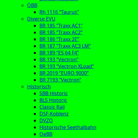
ÖBB
Rh 1116 “Taurus”
Diverse EVU
BR 185 “Traxx AC1”
BR 185 “Traxx AC2”
BR 186 “Traxx 2E”
BR 187 “Traxx AC3 LM”
BR 189 “ES 64 F4”
BR 193 “Vectron”
BR 193 “Vectron XLoad”
BR 2019 “EURO 9000”
BR 7193 “Vectron”
Historisch
SBB Historic
BLS Historic
Classic Rail
DSF-Koblenz
DVZO
Historische Seethalbahn
OeBB