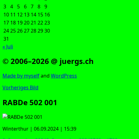
3
4
5
6
7
8
9
10
11
12
13
14
15
16
17
18
19
20
21
22
23
24
25
26
27
28
29
30
31
« Juli
© 2006–2026 @ juergs.ch
Made by mys­elf
and
Word­Press
Vorheriges Bild
RABDe 502 001
Win­ter­thur | 06.09.2024 | 15:39