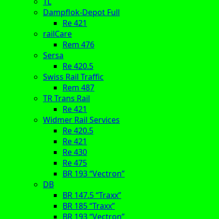
TL
Dampflok-Depot Full
Re 421
railCare
Rem 476
Sersa
Re 420.5
Swiss Rail Traffic
Rem 487
TR Trans Rail
Re 421
Widmer Rail Services
Re 420.5
Re 421
Re 430
Re 475
BR 193 “Vectron”
DB
BR 147.5 “Traxx”
BR 185 “Traxx”
BR 193 “Vectron”