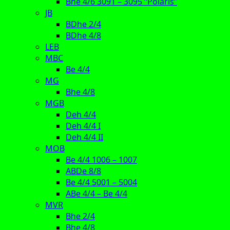
Bhe 4/6 3091 – 3095 “Polaris”
JB
BDhe 2/4
BDhe 4/8
LEB
MBC
Be 4/4
MG
Bhe 4/8
MGB
Deh 4/4
Deh 4/4 I
Deh 4/4 II
MOB
Be 4/4 1006 – 1007
ABDe 8/8
Be 4/4 5001 – 5004
ABe 4/4 – Be 4/4
MVR
Bhe 2/4
Bhe 4/8