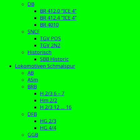
DB
BR 412.0 “ICE 4”
BR 412.4 “ICE 4”
BR 4010
SNCF
TGV POS
TGV 2N2
Historisch
SBB Historic
Lokomotiven Schmalspur
AB
ASm
BRB
H 2/3 6 – 7
Hm 2/2
H 2/3 12 … 16
DFB
HG 2/3
HG 4/4
GGB