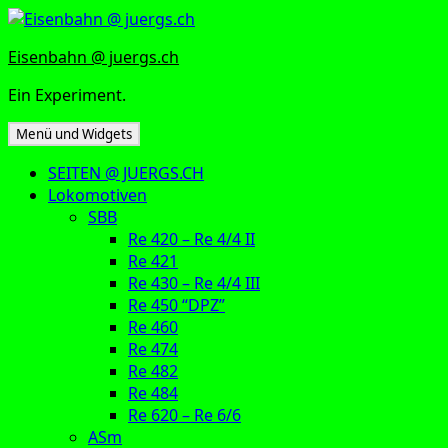
Zum
Inhalt
Eisenbahn @ juergs.ch
springen
Ein Experiment.
Menü und Widgets
SEITEN @ JUERGS.CH
Lokomotiven
SBB
Re 420 – Re 4/4 II
Re 421
Re 430 – Re 4/4 III
Re 450 “DPZ”
Re 460
Re 474
Re 482
Re 484
Re 620 – Re 6/6
ASm