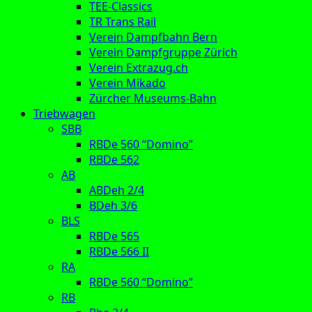
TEE-Classics
TR Trans Rail
Verein Dampfbahn Bern
Verein Dampfgruppe Zürich
Verein Extrazug.ch
Verein Mikado
Zürcher Museums-Bahn
Triebwagen
SBB
RBDe 560 “Domino”
RBDe 562
AB
ABDeh 2/4
BDeh 3/6
BLS
RBDe 565
RBDe 566 II
RA
RBDe 560 “Domino”
RB