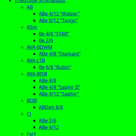
Triebzüge Schmalspur
AB
ABe 4/12 “Walzer”
ABe 8/12 “Tango”
ASm
Be 4/8 “STAR”
Be 2/6
AVA-BDWM
ABe 4/8 “Diamant”
AVA-LTB
Be 6/8 “Rubin”
AVA-WSB
ABe 4/8
ABe 4/8 “Saphir II”
ABe 4/12 “Saphir”
BOB
ABDeh 8/8
CJ
ABe 2/6
ABe 4/12
Fart