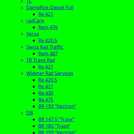
TL
Dampflok-Depot Full
Re 421
railCare
Rem 476
Sersa
Re 420.5
Swiss Rail Traffic
Rem 487
TR Trans Rail
Re 421
Widmer Rail Services
Re 420.5
Re 421
Re 430
Re 475
BR 193 “Vectron”
DB
BR 147.5 “Traxx”
BR 185 “Traxx”
BR 193 “Vectron”