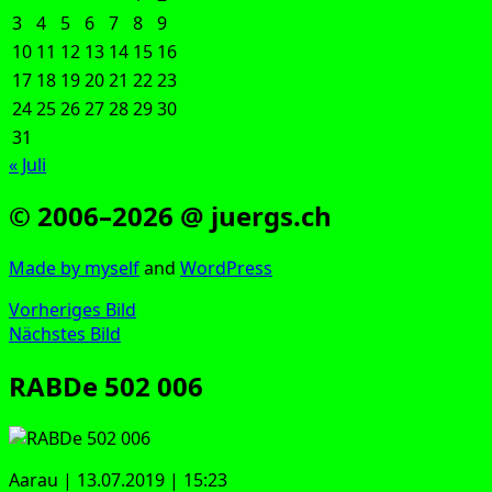
3
4
5
6
7
8
9
10
11
12
13
14
15
16
17
18
19
20
21
22
23
24
25
26
27
28
29
30
31
« Juli
© 2006–2026 @ juergs.ch
Made by mys­elf
and
Word­Press
Vorheriges Bild
Nächstes Bild
RABDe 502 006
Aar­au | 13.07.2019 | 15:23