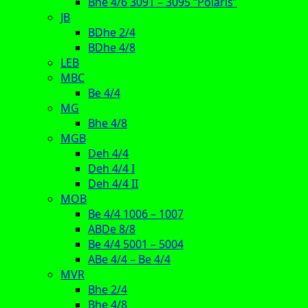
Bhe 4/6 3091 – 3095 “Polaris”
JB
BDhe 2/4
BDhe 4/8
LEB
MBC
Be 4/4
MG
Bhe 4/8
MGB
Deh 4/4
Deh 4/4 I
Deh 4/4 II
MOB
Be 4/4 1006 – 1007
ABDe 8/8
Be 4/4 5001 – 5004
ABe 4/4 – Be 4/4
MVR
Bhe 2/4
Bhe 4/8