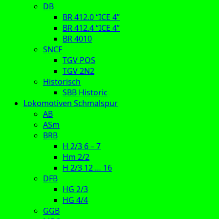
DB
BR 412.0 “ICE 4”
BR 412.4 “ICE 4”
BR 4010
SNCF
TGV POS
TGV 2N2
Historisch
SBB Historic
Lokomotiven Schmalspur
AB
ASm
BRB
H 2/3 6 – 7
Hm 2/2
H 2/3 12 … 16
DFB
HG 2/3
HG 4/4
GGB