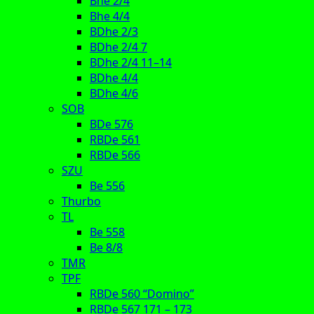
Bhe 2/4
Bhe 4/4
BDhe 2/3
BDhe 2/4 7
BDhe 2/4 11–14
BDhe 4/4
BDhe 4/6
SOB
BDe 576
RBDe 561
RBDe 566
SZU
Be 556
Thurbo
TL
Be 558
Be 8/8
TMR
TPF
RBDe 560 “Domino”
RBDe 567 171 – 173