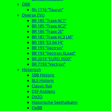
ÖBB
Rh 1116 “Taurus”
Diverse EVU
BR 185 “Traxx AC1”
BR 185 “Traxx AC2”
BR 186 “Traxx 2E”
BR 187 “Traxx AC3 LM”
BR 189 “ES 64 F4”
BR 193 “Vectron”
BR 193 “Vectron XLoad”
BR 2019 “EURO 9000”
BR 7193 “Vectron”
Historisch
SBB Historic
BLS Historic
Classic Rail
DSF-Koblenz
DVZO
Historische Seethalbahn
OeBB