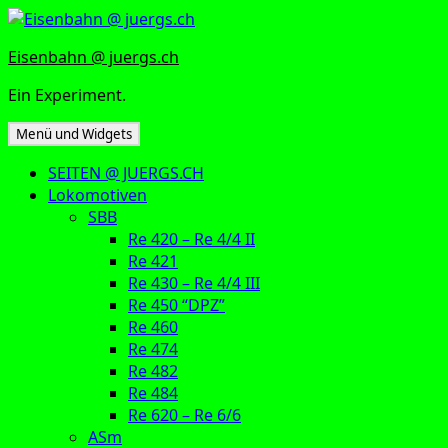
Zum
Inhalt
Eisenbahn @ juergs.ch
springen
Ein Experiment.
Menü und Widgets
SEITEN @ JUERGS.CH
Lokomotiven
SBB
Re 420 – Re 4/4 II
Re 421
Re 430 – Re 4/4 III
Re 450 “DPZ”
Re 460
Re 474
Re 482
Re 484
Re 620 – Re 6/6
ASm