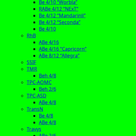
Be 4/10 “Worbla”
RABe 4/12 “NExT”
Be 4/12 “Mandarinli”
Be 4/12 “Seconda”
Be 4/10
RhB
ABe 4/16
ABe 4/16 “Capricorn”
ABe 8/12 “Allegra”
SSIF
TMR
Beh 4/8
TPC-AOMC
Beh 2/6
TPC-ASD
ABe 4/8
TransN
Be 4/8
ABe 4/8
Travys
ABe 2/6