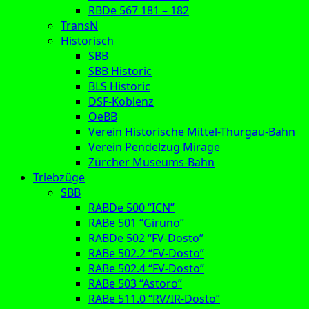
RBDe 567 181 – 182
TransN
Historisch
SBB
SBB Historic
BLS Historic
DSF-Koblenz
OeBB
Verein Historische Mittel-Thurgau-Bahn
Verein Pendelzug Mirage
Zürcher Museums-Bahn
Triebzüge
SBB
RABDe 500 “ICN”
RABe 501 “Giruno”
RABDe 502 “FV-Dosto”
RABe 502.2 “FV-Dosto”
RABe 502.4 “FV-Dosto”
RABe 503 “Astoro”
RABe 511.0 “RV/IR-Dosto”