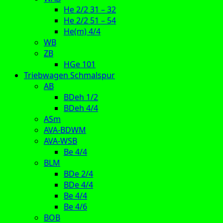
He 2/2 31 – 32
He 2/2 51 – 54
He(m) 4/4
WB
ZB
HGe 101
Triebwagen Schmalspur
AB
BDeh 1/2
BDeh 4/4
ASm
AVA-BDWM
AVA-WSB
Be 4/4
BLM
BDe 2/4
BDe 4/4
Be 4/4
Be 4/6
BOB