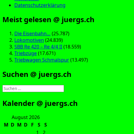
Datenschutzerklärung
Meist gelesen @ juergs.ch
Die Eisenbahn…
(25.787)
Lokomotiven
(24.839)
SBB Re 420 – Re 4/4 II
(18.559)
Triebzüge
(17.671)
Triebwagen Schmalspur
(13.497)
Suchen @ juergs.ch
Suchen
nach:
Kalender @ juergs.ch
August 2026
M
D
M
D
F
S
S
1
2