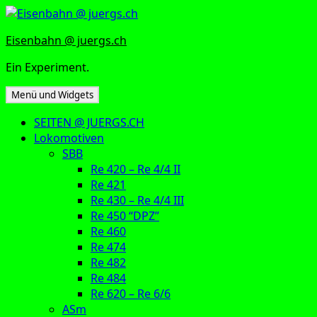
Zum
Inhalt
Eisenbahn @ juergs.ch
springen
Ein Experiment.
Menü und Widgets
SEITEN @ JUERGS.CH
Lokomotiven
SBB
Re 420 – Re 4/4 II
Re 421
Re 430 – Re 4/4 III
Re 450 “DPZ”
Re 460
Re 474
Re 482
Re 484
Re 620 – Re 6/6
ASm