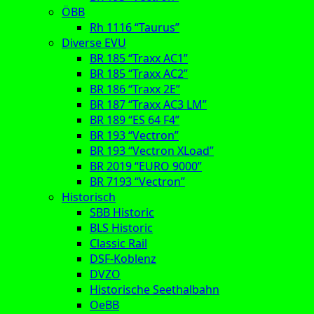
ÖBB
Rh 1116 “Taurus”
Diverse EVU
BR 185 “Traxx AC1”
BR 185 “Traxx AC2”
BR 186 “Traxx 2E”
BR 187 “Traxx AC3 LM”
BR 189 “ES 64 F4”
BR 193 “Vectron”
BR 193 “Vectron XLoad”
BR 2019 “EURO 9000”
BR 7193 “Vectron”
Historisch
SBB Historic
BLS Historic
Classic Rail
DSF-Koblenz
DVZO
Historische Seethalbahn
OeBB