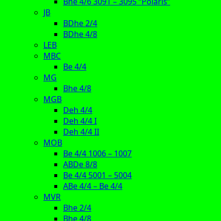
Bhe 4/6 3091 – 3095 “Polaris”
JB
BDhe 2/4
BDhe 4/8
LEB
MBC
Be 4/4
MG
Bhe 4/8
MGB
Deh 4/4
Deh 4/4 I
Deh 4/4 II
MOB
Be 4/4 1006 – 1007
ABDe 8/8
Be 4/4 5001 – 5004
ABe 4/4 – Be 4/4
MVR
Bhe 2/4
Bhe 4/8