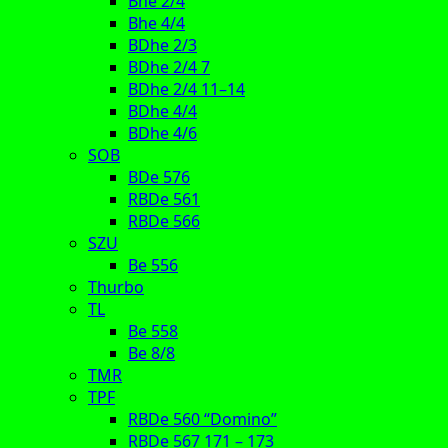
Bhe 2/4
Bhe 4/4
BDhe 2/3
BDhe 2/4 7
BDhe 2/4 11–14
BDhe 4/4
BDhe 4/6
SOB
BDe 576
RBDe 561
RBDe 566
SZU
Be 556
Thurbo
TL
Be 558
Be 8/8
TMR
TPF
RBDe 560 “Domino”
RBDe 567 171 – 173