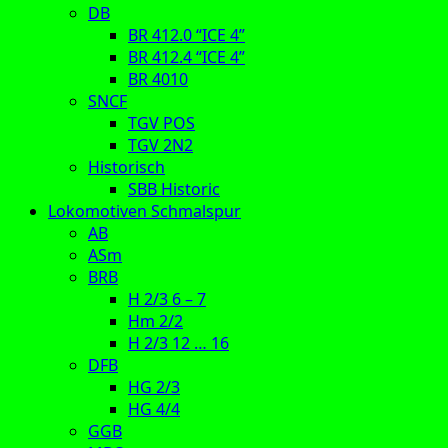
DB
BR 412.0 “ICE 4”
BR 412.4 “ICE 4”
BR 4010
SNCF
TGV POS
TGV 2N2
Historisch
SBB Historic
Lokomotiven Schmalspur
AB
ASm
BRB
H 2/3 6 – 7
Hm 2/2
H 2/3 12 … 16
DFB
HG 2/3
HG 4/4
GGB