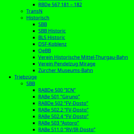
RBDe 567 181 – 182
TransN
Historisch
SBB
SBB Historic
BLS Historic
DSF-Koblenz
OeBB
Verein Historische Mittel-Thurgau-Bahn
Verein Pendelzug Mirage
Zürcher Museums-Bahn
Triebzüge
SBB
RABDe 500 “ICN”
RABe 501 “Giruno”
RABDe 502 “FV-Dosto”
RABe 502.2 “FV-Dosto”
RABe 502.4 “FV-Dosto”
RABe 503 “Astoro”
RABe 511.0 “RV/IR-Dosto”