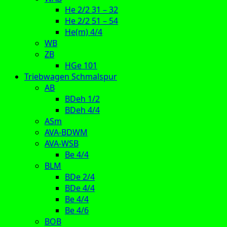
He 2/2 31 – 32
He 2/2 51 – 54
He(m) 4/4
WB
ZB
HGe 101
Triebwagen Schmalspur
AB
BDeh 1/2
BDeh 4/4
ASm
AVA-BDWM
AVA-WSB
Be 4/4
BLM
BDe 2/4
BDe 4/4
Be 4/4
Be 4/6
BOB