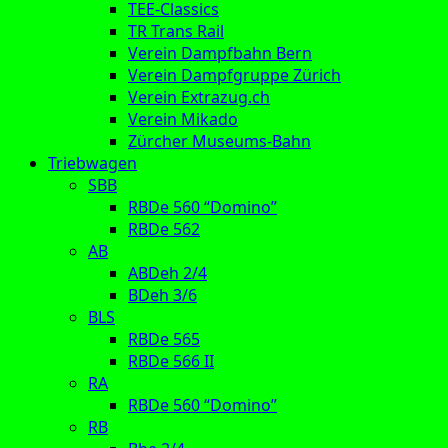
TEE-Classics
TR Trans Rail
Verein Dampfbahn Bern
Verein Dampfgruppe Zürich
Verein Extrazug.ch
Verein Mikado
Zürcher Museums-Bahn
Triebwagen
SBB
RBDe 560 “Domino”
RBDe 562
AB
ABDeh 2/4
BDeh 3/6
BLS
RBDe 565
RBDe 566 II
RA
RBDe 560 “Domino”
RB