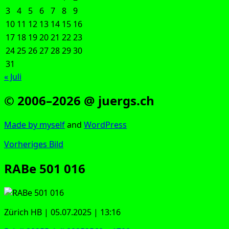
3
4
5
6
7
8
9
10
11
12
13
14
15
16
17
18
19
20
21
22
23
24
25
26
27
28
29
30
31
« Juli
© 2006–2026 @ juergs.ch
Made by mys­elf
and
Word­Press
Vorheriges Bild
RABe 501 016
Zürich HB | 05.07.2025 | 13:16