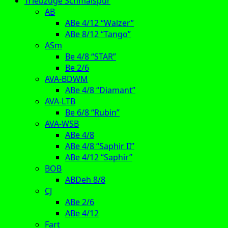
Triebzüge Schmalspur
AB
ABe 4/12 “Walzer”
ABe 8/12 “Tango”
ASm
Be 4/8 “STAR”
Be 2/6
AVA-BDWM
ABe 4/8 “Diamant”
AVA-LTB
Be 6/8 “Rubin”
AVA-WSB
ABe 4/8
ABe 4/8 “Saphir II”
ABe 4/12 “Saphir”
BOB
ABDeh 8/8
CJ
ABe 2/6
ABe 4/12
Fart