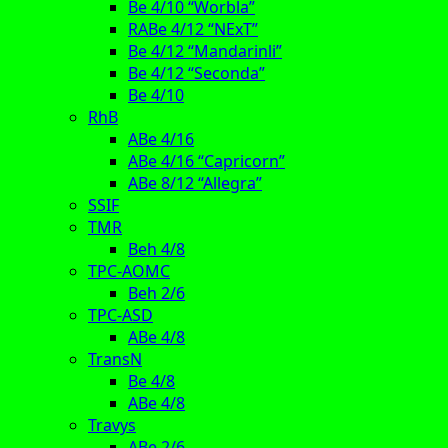
Be 4/10 “Worbla”
RABe 4/12 “NExT”
Be 4/12 “Mandarinli”
Be 4/12 “Seconda”
Be 4/10
RhB
ABe 4/16
ABe 4/16 “Capricorn”
ABe 8/12 “Allegra”
SSIF
TMR
Beh 4/8
TPC-AOMC
Beh 2/6
TPC-ASD
ABe 4/8
TransN
Be 4/8
ABe 4/8
Travys
ABe 2/6