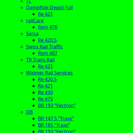
TL
Dampflok-Depot Full
Re 421
railCare
Rem 476
Sersa
Re 420.5
Swiss Rail Traffic
Rem 487
TR Trans Rail
Re 421
Widmer Rail Services
Re 420.5
Re 421
Re 430
Re 475
BR 193 “Vectron”
DB
BR 147.5 “Traxx”
BR 185 “Traxx”
BR 193 “Vectron”