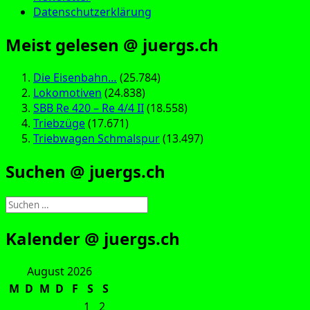
Datenschutzerklärung
Meist gelesen @ juergs.ch
Die Eisenbahn…
(25.784)
Lokomotiven
(24.838)
SBB Re 420 – Re 4/4 II
(18.558)
Triebzüge
(17.671)
Triebwagen Schmalspur
(13.497)
Suchen @ juergs.ch
Suchen
nach:
Kalender @ juergs.ch
August 2026
M
D
M
D
F
S
S
1
2