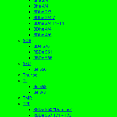
Bhe 2/4
Bhe 4/4
BDhe 2/3
BDhe 2/4 7
BDhe 2/4 11–14
BDhe 4/4
BDhe 4/6
SOB
BDe 576
RBDe 561
RBDe 566
SZU
Be 556
Thurbo
TL
Be 558
Be 8/8
TMR
TPF
RBDe 560 “Domino”
RBDe 567 171 – 173