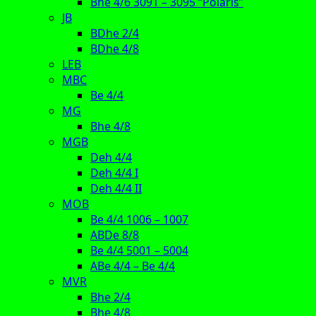
Bhe 4/6 3091 – 3095 “Polaris”
JB
BDhe 2/4
BDhe 4/8
LEB
MBC
Be 4/4
MG
Bhe 4/8
MGB
Deh 4/4
Deh 4/4 I
Deh 4/4 II
MOB
Be 4/4 1006 – 1007
ABDe 8/8
Be 4/4 5001 – 5004
ABe 4/4 – Be 4/4
MVR
Bhe 2/4
Bhe 4/8