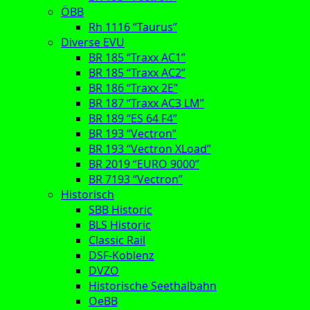
ÖBB
Rh 1116 “Taurus”
Diverse EVU
BR 185 “Traxx AC1”
BR 185 “Traxx AC2”
BR 186 “Traxx 2E”
BR 187 “Traxx AC3 LM”
BR 189 “ES 64 F4”
BR 193 “Vectron”
BR 193 “Vectron XLoad”
BR 2019 “EURO 9000”
BR 7193 “Vectron”
Historisch
SBB Historic
BLS Historic
Classic Rail
DSF-Koblenz
DVZO
Historische Seethalbahn
OeBB