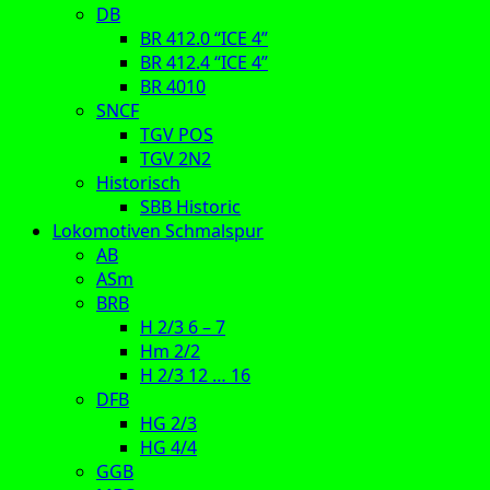
DB
BR 412.0 “ICE 4”
BR 412.4 “ICE 4”
BR 4010
SNCF
TGV POS
TGV 2N2
Historisch
SBB Historic
Lokomotiven Schmalspur
AB
ASm
BRB
H 2/3 6 – 7
Hm 2/2
H 2/3 12 … 16
DFB
HG 2/3
HG 4/4
GGB