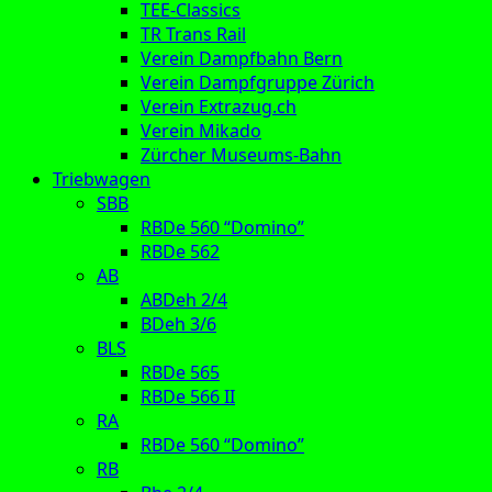
TEE-Classics
TR Trans Rail
Verein Dampfbahn Bern
Verein Dampfgruppe Zürich
Verein Extrazug.ch
Verein Mikado
Zürcher Museums-Bahn
Triebwagen
SBB
RBDe 560 “Domino”
RBDe 562
AB
ABDeh 2/4
BDeh 3/6
BLS
RBDe 565
RBDe 566 II
RA
RBDe 560 “Domino”
RB