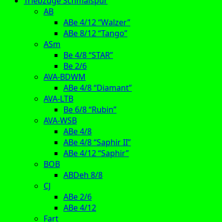
Triebzüge Schmalspur
AB
ABe 4/12 “Walzer”
ABe 8/12 “Tango”
ASm
Be 4/8 “STAR”
Be 2/6
AVA-BDWM
ABe 4/8 “Diamant”
AVA-LTB
Be 6/8 “Rubin”
AVA-WSB
ABe 4/8
ABe 4/8 “Saphir II”
ABe 4/12 “Saphir”
BOB
ABDeh 8/8
CJ
ABe 2/6
ABe 4/12
Fart