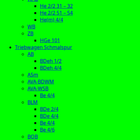
He 2/2 31 – 32
He 2/2 51 – 54
He(m) 4/4
WB
ZB
HGe 101
Triebwagen Schmalspur
AB
BDeh 1/2
BDeh 4/4
ASm
AVA-BDWM
AVA-WSB
Be 4/4
BLM
BDe 2/4
BDe 4/4
Be 4/4
Be 4/6
BOB