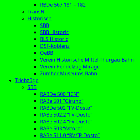
RBDe 567 181 – 182
TransN
Historisch
SBB
SBB Historic
BLS Historic
DSF-Koblenz
OeBB
Verein Historische Mittel-Thurgau-Bahn
Verein Pendelzug Mirage
Zürcher Museums-Bahn
Triebzüge
SBB
RABDe 500 “ICN”
RABe 501 “Giruno”
RABDe 502 “FV-Dosto”
RABe 502.2 “FV-Dosto”
RABe 502.4 “FV-Dosto”
RABe 503 “Astoro”
RABe 511.0 “RV/IR-Dosto”