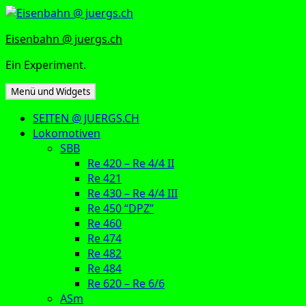
Zum
Inhalt
Eisenbahn @ juergs.ch
springen
Ein Experiment.
Menü und Widgets
SEITEN @ JUERGS.CH
Lokomotiven
SBB
Re 420 – Re 4/4 II
Re 421
Re 430 – Re 4/4 III
Re 450 “DPZ”
Re 460
Re 474
Re 482
Re 484
Re 620 – Re 6/6
ASm