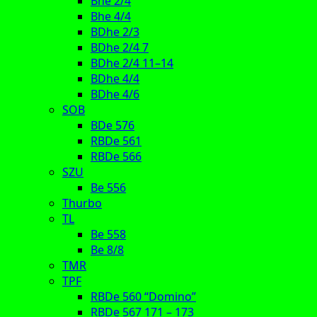
Bhe 2/4
Bhe 4/4
BDhe 2/3
BDhe 2/4 7
BDhe 2/4 11–14
BDhe 4/4
BDhe 4/6
SOB
BDe 576
RBDe 561
RBDe 566
SZU
Be 556
Thurbo
TL
Be 558
Be 8/8
TMR
TPF
RBDe 560 “Domino”
RBDe 567 171 – 173