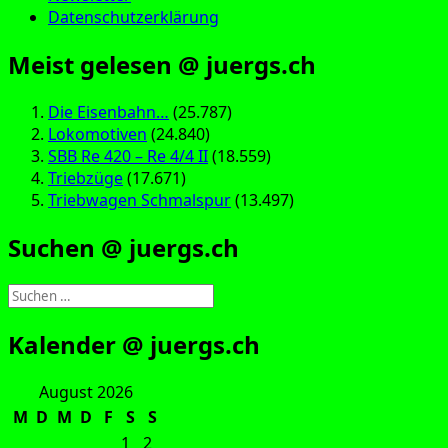
Datenschutzerklärung
Meist gelesen @ juergs.ch
Die Eisenbahn…
(25.787)
Lokomotiven
(24.840)
SBB Re 420 – Re 4/4 II
(18.559)
Triebzüge
(17.671)
Triebwagen Schmalspur
(13.497)
Suchen @ juergs.ch
Suchen
nach:
Kalender @ juergs.ch
August 2026
M
D
M
D
F
S
S
1
2