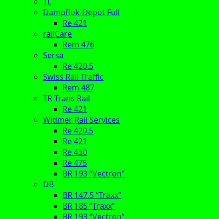
TL
Dampflok-Depot Full
Re 421
railCare
Rem 476
Sersa
Re 420.5
Swiss Rail Traffic
Rem 487
TR Trans Rail
Re 421
Widmer Rail Services
Re 420.5
Re 421
Re 430
Re 475
BR 193 “Vectron”
DB
BR 147.5 “Traxx”
BR 185 “Traxx”
BR 193 “Vectron”