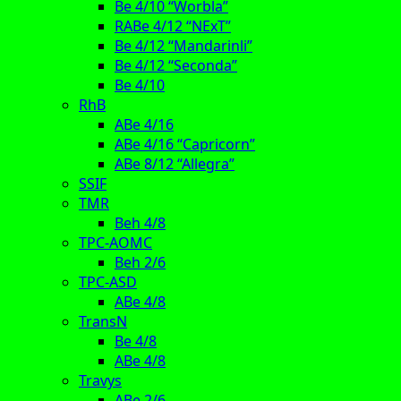
Be 4/10 “Worbla”
RABe 4/12 “NExT”
Be 4/12 “Mandarinli”
Be 4/12 “Seconda”
Be 4/10
RhB
ABe 4/16
ABe 4/16 “Capricorn”
ABe 8/12 “Allegra”
SSIF
TMR
Beh 4/8
TPC-AOMC
Beh 2/6
TPC-ASD
ABe 4/8
TransN
Be 4/8
ABe 4/8
Travys
ABe 2/6