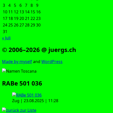
3
4
5
6
7
8
9
10
11
12
13
14
15
16
17
18
19
20
21
22
23
24
25
26
27
28
29
30
31
« Juli
© 2006–2026 @ juergs.ch
Made by mys­elf
and
Word­Press
RABe 501 036
Zug | 23.08.2025 | 11:28