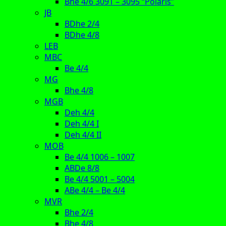
Bhe 4/6 3091 – 3095 “Polaris”
JB
BDhe 2/4
BDhe 4/8
LEB
MBC
Be 4/4
MG
Bhe 4/8
MGB
Deh 4/4
Deh 4/4 I
Deh 4/4 II
MOB
Be 4/4 1006 – 1007
ABDe 8/8
Be 4/4 5001 – 5004
ABe 4/4 – Be 4/4
MVR
Bhe 2/4
Bhe 4/8