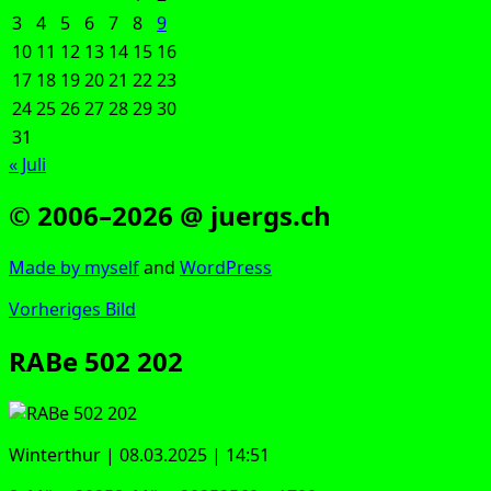
3
4
5
6
7
8
9
10
11
12
13
14
15
16
17
18
19
20
21
22
23
24
25
26
27
28
29
30
31
« Juli
© 2006–2026 @ juergs.ch
Made by mys­elf
and
Word­Press
Vorheriges Bild
RABe 502 202
Win­ter­thur | 08.03.2025 | 14:51