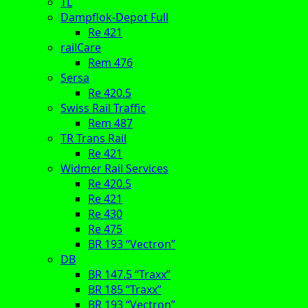
TL
Dampflok-Depot Full
Re 421
railCare
Rem 476
Sersa
Re 420.5
Swiss Rail Traffic
Rem 487
TR Trans Rail
Re 421
Widmer Rail Services
Re 420.5
Re 421
Re 430
Re 475
BR 193 “Vectron”
DB
BR 147.5 “Traxx”
BR 185 “Traxx”
BR 193 “Vectron”