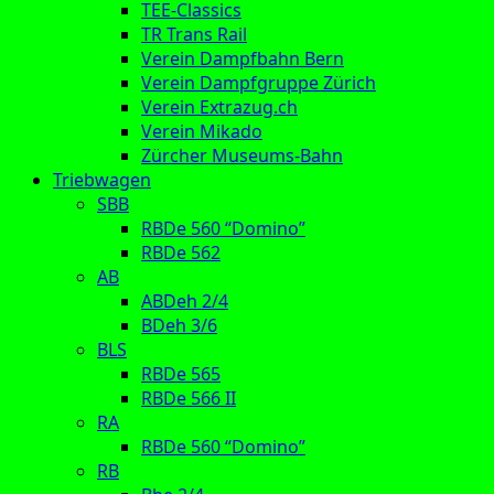
TEE-Classics
TR Trans Rail
Verein Dampfbahn Bern
Verein Dampfgruppe Zürich
Verein Extrazug.ch
Verein Mikado
Zürcher Museums-Bahn
Triebwagen
SBB
RBDe 560 “Domino”
RBDe 562
AB
ABDeh 2/4
BDeh 3/6
BLS
RBDe 565
RBDe 566 II
RA
RBDe 560 “Domino”
RB