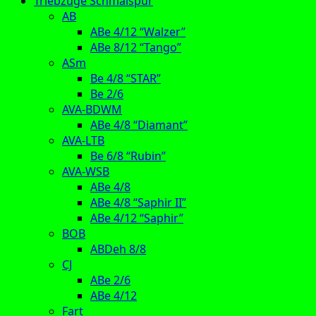
Triebzüge Schmalspur
AB
ABe 4/12 “Walzer”
ABe 8/12 “Tango”
ASm
Be 4/8 “STAR”
Be 2/6
AVA-BDWM
ABe 4/8 “Diamant”
AVA-LTB
Be 6/8 “Rubin”
AVA-WSB
ABe 4/8
ABe 4/8 “Saphir II”
ABe 4/12 “Saphir”
BOB
ABDeh 8/8
CJ
ABe 2/6
ABe 4/12
Fart