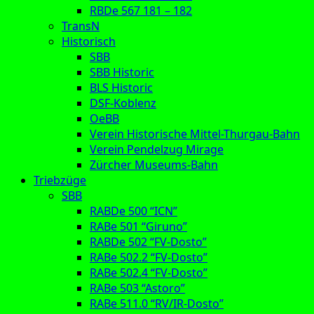
RBDe 567 181 – 182
TransN
Historisch
SBB
SBB Historic
BLS Historic
DSF-Koblenz
OeBB
Verein Historische Mittel-Thurgau-Bahn
Verein Pendelzug Mirage
Zürcher Museums-Bahn
Triebzüge
SBB
RABDe 500 “ICN”
RABe 501 “Giruno”
RABDe 502 “FV-Dosto”
RABe 502.2 “FV-Dosto”
RABe 502.4 “FV-Dosto”
RABe 503 “Astoro”
RABe 511.0 “RV/IR-Dosto”