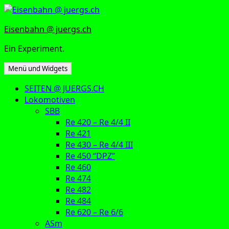
Zum
Inhalt
Eisenbahn @ juergs.ch
springen
Ein Experiment.
Menü und Widgets
SEITEN @ JUERGS.CH
Lokomotiven
SBB
Re 420 – Re 4/4 II
Re 421
Re 430 – Re 4/4 III
Re 450 “DPZ”
Re 460
Re 474
Re 482
Re 484
Re 620 – Re 6/6
ASm