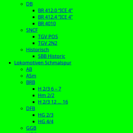
DB
BR 412.0 “ICE 4”
BR 412.4 “ICE 4”
BR 4010
SNCF
TGV POS
TGV 2N2
Historisch
SBB Historic
Lokomotiven Schmalspur
AB
ASm
BRB
H 2/3 6 – 7
Hm 2/2
H 2/3 12 … 16
DFB
HG 2/3
HG 4/4
GGB