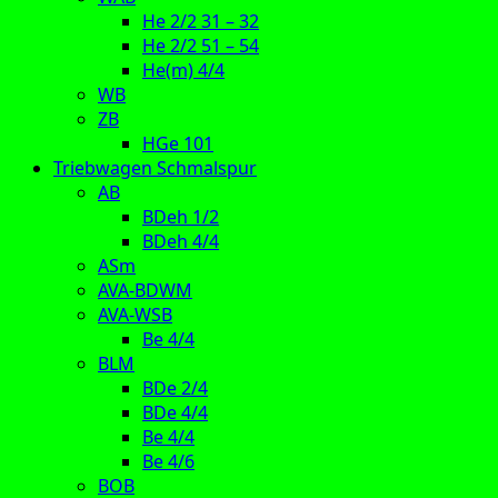
He 2/2 31 – 32
He 2/2 51 – 54
He(m) 4/4
WB
ZB
HGe 101
Triebwagen Schmalspur
AB
BDeh 1/2
BDeh 4/4
ASm
AVA-BDWM
AVA-WSB
Be 4/4
BLM
BDe 2/4
BDe 4/4
Be 4/4
Be 4/6
BOB