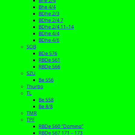
Bhe 2/4
Bhe 4/4
BDhe 2/3
BDhe 2/4 7
BDhe 2/4 11–14
BDhe 4/4
BDhe 4/6
SOB
BDe 576
RBDe 561
RBDe 566
SZU
Be 556
Thurbo
TL
Be 558
Be 8/8
TMR
TPF
RBDe 560 “Domino”
RBDe 567 171 – 173