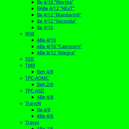
Be 4/10 “Worbla”
RABe 4/12 “NExT”
Be 4/12 “Mandarinli”
Be 4/12 “Seconda”
Be 4/10
RhB
ABe 4/16
ABe 4/16 “Capricorn”
ABe 8/12 “Allegra”
SSIF
TMR
Beh 4/8
TPC-AOMC
Beh 2/6
TPC-ASD
ABe 4/8
TransN
Be 4/8
ABe 4/8
Travys
ABe 2/6