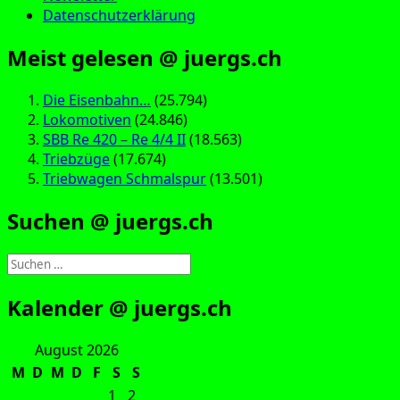
Datenschutzerklärung
Meist gelesen @ juergs.ch
Die Eisenbahn…
(25.794)
Lokomotiven
(24.846)
SBB Re 420 – Re 4/4 II
(18.563)
Triebzüge
(17.674)
Triebwagen Schmalspur
(13.501)
Suchen @ juergs.ch
Suchen
nach:
Kalender @ juergs.ch
August 2026
M
D
M
D
F
S
S
1
2