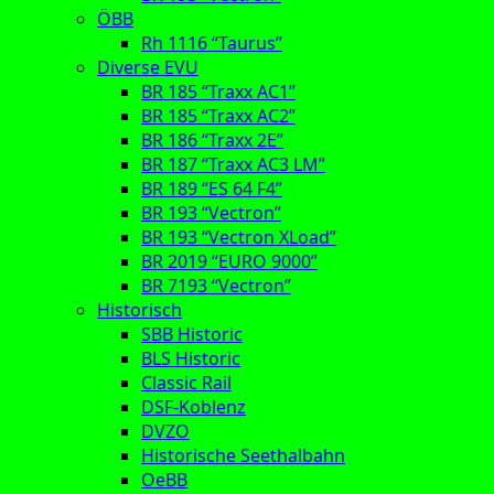
ÖBB
Rh 1116 “Taurus”
Diverse EVU
BR 185 “Traxx AC1”
BR 185 “Traxx AC2”
BR 186 “Traxx 2E”
BR 187 “Traxx AC3 LM”
BR 189 “ES 64 F4”
BR 193 “Vectron”
BR 193 “Vectron XLoad”
BR 2019 “EURO 9000”
BR 7193 “Vectron”
Historisch
SBB Historic
BLS Historic
Classic Rail
DSF-Koblenz
DVZO
Historische Seethalbahn
OeBB