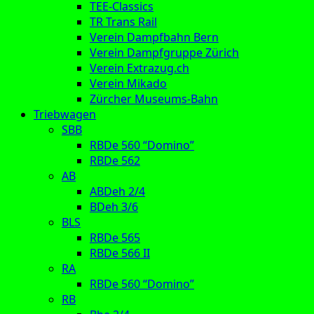
TEE-Classics
TR Trans Rail
Verein Dampfbahn Bern
Verein Dampfgruppe Zürich
Verein Extrazug.ch
Verein Mikado
Zürcher Museums-Bahn
Triebwagen
SBB
RBDe 560 “Domino”
RBDe 562
AB
ABDeh 2/4
BDeh 3/6
BLS
RBDe 565
RBDe 566 II
RA
RBDe 560 “Domino”
RB