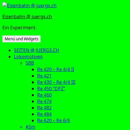
Zum
Inhalt
Eisenbahn @ juergs.ch
springen
Ein Experiment.
Menü und Widgets
SEITEN @ JUERGS.CH
Lokomotiven
SBB
Re 420 – Re 4/4 II
Re 421
Re 430 – Re 4/4 III
Re 450 “DPZ”
Re 460
Re 474
Re 482
Re 484
Re 620 – Re 6/6
ASm