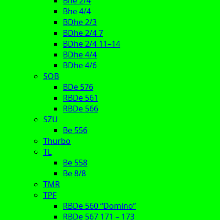
Bhe 2/4
Bhe 4/4
BDhe 2/3
BDhe 2/4 7
BDhe 2/4 11–14
BDhe 4/4
BDhe 4/6
SOB
BDe 576
RBDe 561
RBDe 566
SZU
Be 556
Thurbo
TL
Be 558
Be 8/8
TMR
TPF
RBDe 560 “Domino”
RBDe 567 171 – 173