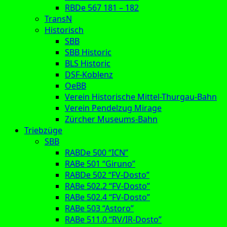
RBDe 567 181 – 182
TransN
Historisch
SBB
SBB Historic
BLS Historic
DSF-Koblenz
OeBB
Verein Historische Mittel-Thurgau-Bahn
Verein Pendelzug Mirage
Zürcher Museums-Bahn
Triebzüge
SBB
RABDe 500 “ICN”
RABe 501 “Giruno”
RABDe 502 “FV-Dosto”
RABe 502.2 “FV-Dosto”
RABe 502.4 “FV-Dosto”
RABe 503 “Astoro”
RABe 511.0 “RV/IR-Dosto”