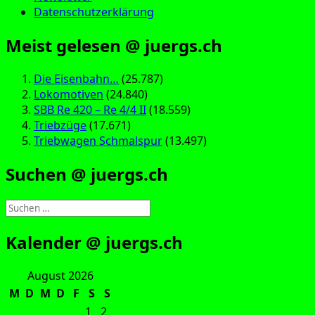
Datenschutzerklärung
Meist gelesen @ juergs.ch
Die Eisenbahn…
(25.787)
Lokomotiven
(24.840)
SBB Re 420 – Re 4/4 II
(18.559)
Triebzüge
(17.671)
Triebwagen Schmalspur
(13.497)
Suchen @ juergs.ch
Suchen
nach:
Kalender @ juergs.ch
August 2026
M
D
M
D
F
S
S
1
2