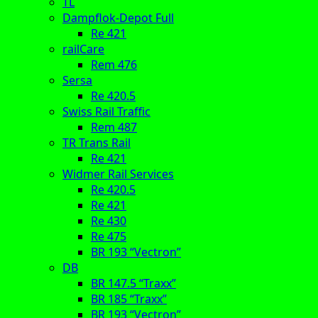
TL
Dampflok-Depot Full
Re 421
railCare
Rem 476
Sersa
Re 420.5
Swiss Rail Traffic
Rem 487
TR Trans Rail
Re 421
Widmer Rail Services
Re 420.5
Re 421
Re 430
Re 475
BR 193 “Vectron”
DB
BR 147.5 “Traxx”
BR 185 “Traxx”
BR 193 “Vectron”