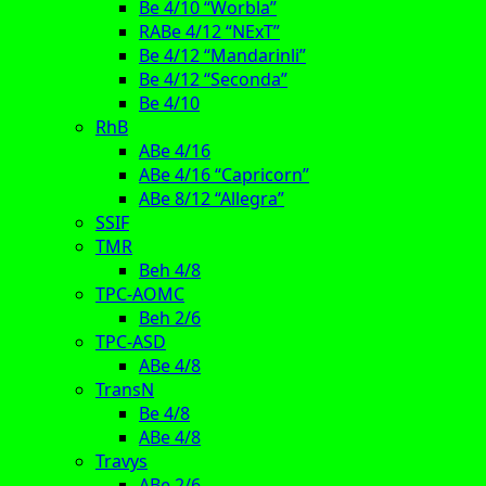
Be 4/10 “Worbla”
RABe 4/12 “NExT”
Be 4/12 “Mandarinli”
Be 4/12 “Seconda”
Be 4/10
RhB
ABe 4/16
ABe 4/16 “Capricorn”
ABe 8/12 “Allegra”
SSIF
TMR
Beh 4/8
TPC-AOMC
Beh 2/6
TPC-ASD
ABe 4/8
TransN
Be 4/8
ABe 4/8
Travys
ABe 2/6