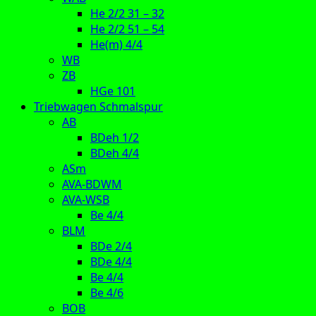
He 2/2 31 – 32
He 2/2 51 – 54
He(m) 4/4
WB
ZB
HGe 101
Triebwagen Schmalspur
AB
BDeh 1/2
BDeh 4/4
ASm
AVA-BDWM
AVA-WSB
Be 4/4
BLM
BDe 2/4
BDe 4/4
Be 4/4
Be 4/6
BOB