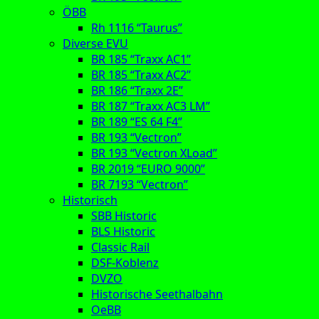
ÖBB
Rh 1116 “Taurus”
Diverse EVU
BR 185 “Traxx AC1”
BR 185 “Traxx AC2”
BR 186 “Traxx 2E”
BR 187 “Traxx AC3 LM”
BR 189 “ES 64 F4”
BR 193 “Vectron”
BR 193 “Vectron XLoad”
BR 2019 “EURO 9000”
BR 7193 “Vectron”
Historisch
SBB Historic
BLS Historic
Classic Rail
DSF-Koblenz
DVZO
Historische Seethalbahn
OeBB