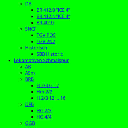
DB
BR 412.0 “ICE 4”
BR 412.4 “ICE 4”
BR 4010
SNCF
TGV POS
TGV 2N2
Historisch
SBB Historic
Lokomotiven Schmalspur
AB
ASm
BRB
H 2/3 6 – 7
Hm 2/2
H 2/3 12 … 16
DFB
HG 2/3
HG 4/4
GGB