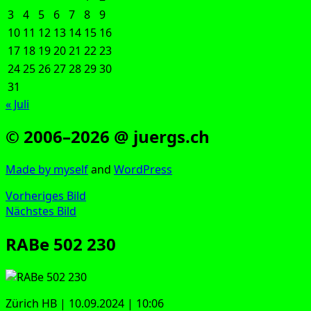
3
4
5
6
7
8
9
10
11
12
13
14
15
16
17
18
19
20
21
22
23
24
25
26
27
28
29
30
31
« Juli
© 2006–2026 @ juergs.ch
Made by mys­elf
and
Word­Press
Vorheriges Bild
Nächstes Bild
RABe 502 230
Zürich HB | 10.09.2024 | 10:06