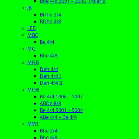
Bhe 4/6 3091 – 3095 “Polaris”
JB
BDhe 2/4
BDhe 4/8
LEB
MBC
Be 4/4
MG
Bhe 4/8
MGB
Deh 4/4
Deh 4/4 I
Deh 4/4 II
MOB
Be 4/4 1006 – 1007
ABDe 8/8
Be 4/4 5001 – 5004
ABe 4/4 – Be 4/4
MVR
Bhe 2/4
Bhe 4/8