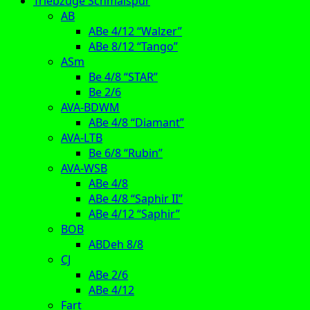
Triebzüge Schmalspur
AB
ABe 4/12 “Walzer”
ABe 8/12 “Tango”
ASm
Be 4/8 “STAR”
Be 2/6
AVA-BDWM
ABe 4/8 “Diamant”
AVA-LTB
Be 6/8 “Rubin”
AVA-WSB
ABe 4/8
ABe 4/8 “Saphir II”
ABe 4/12 “Saphir”
BOB
ABDeh 8/8
CJ
ABe 2/6
ABe 4/12
Fart