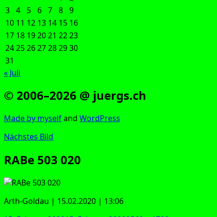
3
4
5
6
7
8
9
10
11
12
13
14
15
16
17
18
19
20
21
22
23
24
25
26
27
28
29
30
31
« Juli
© 2006–2026 @ juergs.ch
Made by mys­elf
and
Word­Press
Nächstes Bild
RABe 503 020
Arth-Gold­au | 15.02.2020 | 13:06