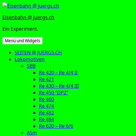
Zum
Inhalt
Eisenbahn @ juergs.ch
springen
Ein Experiment.
Menü und Widgets
SEITEN @ JUERGS.CH
Lokomotiven
SBB
Re 420 – Re 4/4 II
Re 421
Re 430 – Re 4/4 III
Re 450 “DPZ”
Re 460
Re 474
Re 482
Re 484
Re 620 – Re 6/6
ASm