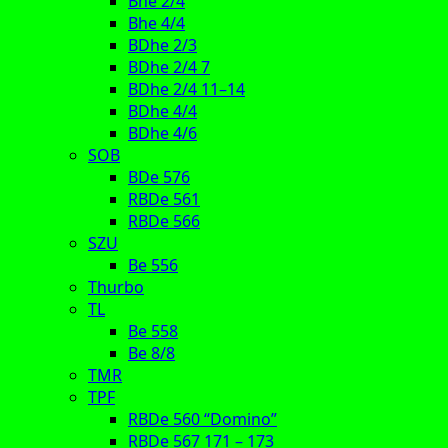
Bhe 2/4
Bhe 4/4
BDhe 2/3
BDhe 2/4 7
BDhe 2/4 11–14
BDhe 4/4
BDhe 4/6
SOB
BDe 576
RBDe 561
RBDe 566
SZU
Be 556
Thurbo
TL
Be 558
Be 8/8
TMR
TPF
RBDe 560 “Domino”
RBDe 567 171 – 173