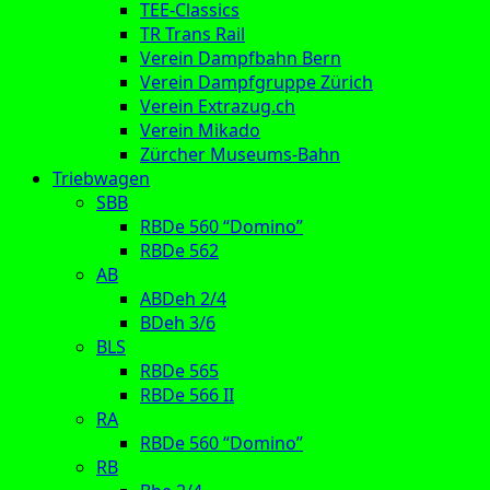
TEE-Classics
TR Trans Rail
Verein Dampfbahn Bern
Verein Dampfgruppe Zürich
Verein Extrazug.ch
Verein Mikado
Zürcher Museums-Bahn
Triebwagen
SBB
RBDe 560 “Domino”
RBDe 562
AB
ABDeh 2/4
BDeh 3/6
BLS
RBDe 565
RBDe 566 II
RA
RBDe 560 “Domino”
RB