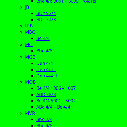
Bhe 4/6 3091 – 3095 “Polaris”
JB
BDhe 2/4
BDhe 4/8
LEB
MBC
Be 4/4
MG
Bhe 4/8
MGB
Deh 4/4
Deh 4/4 I
Deh 4/4 II
MOB
Be 4/4 1006 – 1007
ABDe 8/8
Be 4/4 5001 – 5004
ABe 4/4 – Be 4/4
MVR
Bhe 2/4
Bhe 4/8