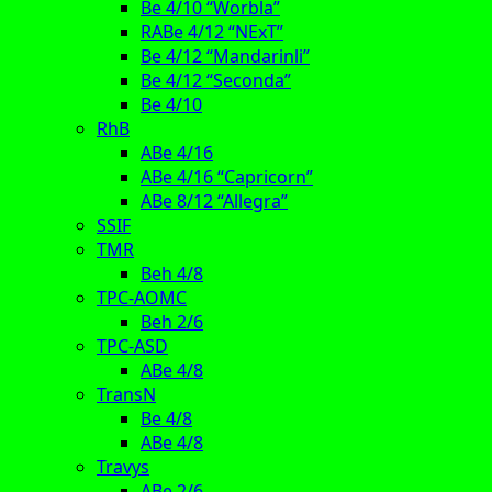
Be 4/10 “Worbla”
RABe 4/12 “NExT”
Be 4/12 “Mandarinli”
Be 4/12 “Seconda”
Be 4/10
RhB
ABe 4/16
ABe 4/16 “Capricorn”
ABe 8/12 “Allegra”
SSIF
TMR
Beh 4/8
TPC-AOMC
Beh 2/6
TPC-ASD
ABe 4/8
TransN
Be 4/8
ABe 4/8
Travys
ABe 2/6