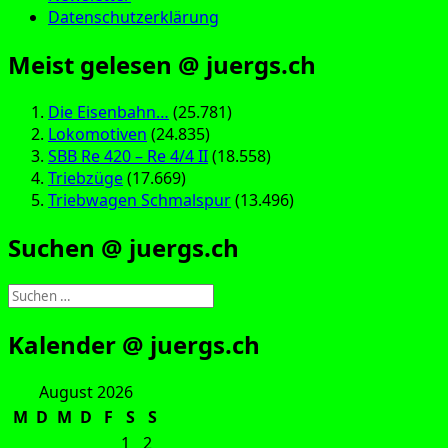
Datenschutzerklärung
Meist gelesen @ juergs.ch
Die Eisenbahn…
(25.781)
Lokomotiven
(24.835)
SBB Re 420 – Re 4/4 II
(18.558)
Triebzüge
(17.669)
Triebwagen Schmalspur
(13.496)
Suchen @ juergs.ch
Suchen
nach:
Kalender @ juergs.ch
August 2026
M
D
M
D
F
S
S
1
2