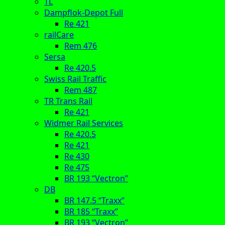
TL
Dampflok-Depot Full
Re 421
railCare
Rem 476
Sersa
Re 420.5
Swiss Rail Traffic
Rem 487
TR Trans Rail
Re 421
Widmer Rail Services
Re 420.5
Re 421
Re 430
Re 475
BR 193 “Vectron”
DB
BR 147.5 “Traxx”
BR 185 “Traxx”
BR 193 “Vectron”