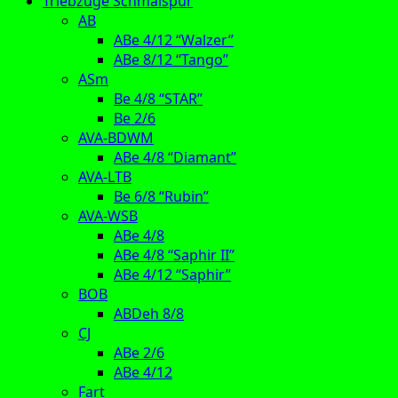
Triebzüge Schmalspur
AB
ABe 4/12 “Walzer”
ABe 8/12 “Tango”
ASm
Be 4/8 “STAR”
Be 2/6
AVA-BDWM
ABe 4/8 “Diamant”
AVA-LTB
Be 6/8 “Rubin”
AVA-WSB
ABe 4/8
ABe 4/8 “Saphir II”
ABe 4/12 “Saphir”
BOB
ABDeh 8/8
CJ
ABe 2/6
ABe 4/12
Fart