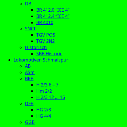
DB
BR 412.0 “ICE 4”
BR 412.4 “ICE 4”
BR 4010
SNCF
TGV POS
TGV 2N2
Historisch
SBB Historic
Lokomotiven Schmalspur
AB
ASm
BRB
H 2/3 6 – 7
Hm 2/2
H 2/3 12 … 16
DFB
HG 2/3
HG 4/4
GGB