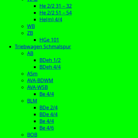
He 2/2 31 – 32
He 2/2 51 – 54
He(m) 4/4
WB
ZB
HGe 101
Triebwagen Schmalspur
AB
BDeh 1/2
BDeh 4/4
ASm
AVA-BDWM
AVA-WSB
Be 4/4
BLM
BDe 2/4
BDe 4/4
Be 4/4
Be 4/6
BOB