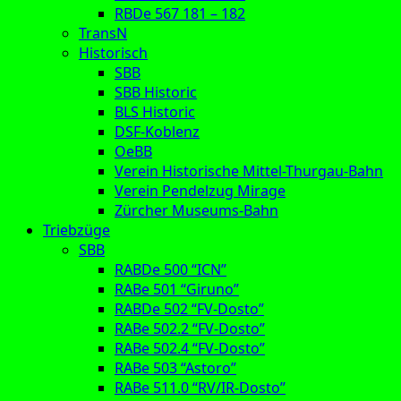
RBDe 567 181 – 182
TransN
Historisch
SBB
SBB Historic
BLS Historic
DSF-Koblenz
OeBB
Verein Historische Mittel-Thurgau-Bahn
Verein Pendelzug Mirage
Zürcher Museums-Bahn
Triebzüge
SBB
RABDe 500 “ICN”
RABe 501 “Giruno”
RABDe 502 “FV-Dosto”
RABe 502.2 “FV-Dosto”
RABe 502.4 “FV-Dosto”
RABe 503 “Astoro”
RABe 511.0 “RV/IR-Dosto”