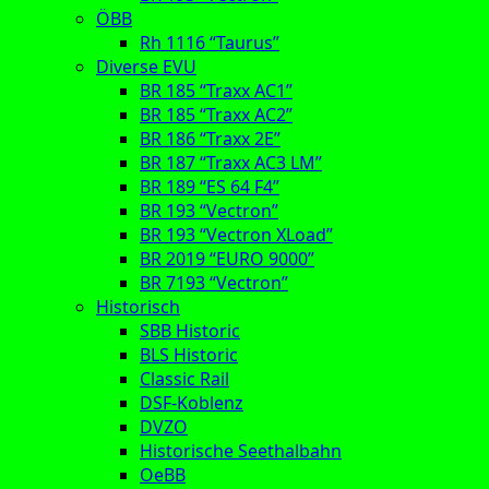
ÖBB
Rh 1116 “Taurus”
Diverse EVU
BR 185 “Traxx AC1”
BR 185 “Traxx AC2”
BR 186 “Traxx 2E”
BR 187 “Traxx AC3 LM”
BR 189 “ES 64 F4”
BR 193 “Vectron”
BR 193 “Vectron XLoad”
BR 2019 “EURO 9000”
BR 7193 “Vectron”
Historisch
SBB Historic
BLS Historic
Classic Rail
DSF-Koblenz
DVZO
Historische Seethalbahn
OeBB