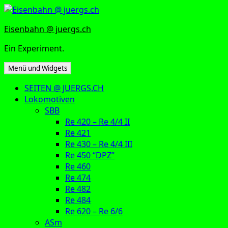
Zum
Inhalt
Eisenbahn @ juergs.ch
springen
Ein Experiment.
Menü und Widgets
SEITEN @ JUERGS.CH
Lokomotiven
SBB
Re 420 – Re 4/4 II
Re 421
Re 430 – Re 4/4 III
Re 450 “DPZ”
Re 460
Re 474
Re 482
Re 484
Re 620 – Re 6/6
ASm