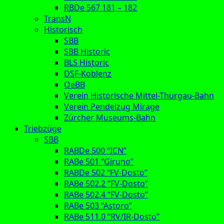
RBDe 567 181 – 182
TransN
Historisch
SBB
SBB Historic
BLS Historic
DSF-Koblenz
OeBB
Verein Historische Mittel-Thurgau-Bahn
Verein Pendelzug Mirage
Zürcher Museums-Bahn
Triebzüge
SBB
RABDe 500 “ICN”
RABe 501 “Giruno”
RABDe 502 “FV-Dosto”
RABe 502.2 “FV-Dosto”
RABe 502.4 “FV-Dosto”
RABe 503 “Astoro”
RABe 511.0 “RV/IR-Dosto”