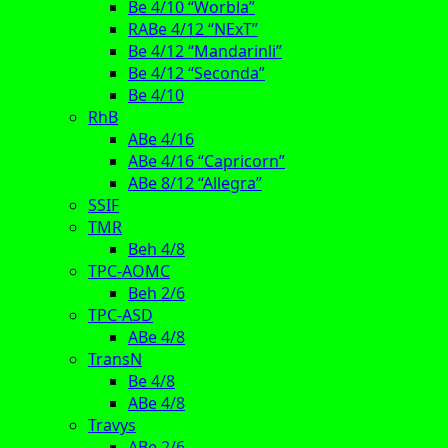
Be 4/10 “Worbla”
RABe 4/12 “NExT”
Be 4/12 “Mandarinli”
Be 4/12 “Seconda”
Be 4/10
RhB
ABe 4/16
ABe 4/16 “Capricorn”
ABe 8/12 “Allegra”
SSIF
TMR
Beh 4/8
TPC-AOMC
Beh 2/6
TPC-ASD
ABe 4/8
TransN
Be 4/8
ABe 4/8
Travys
ABe 2/6