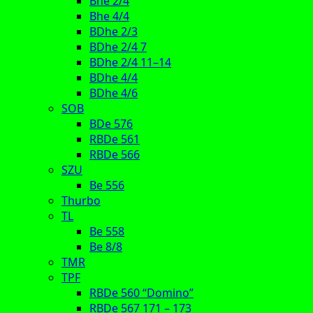
Bhe 2/4
Bhe 4/4
BDhe 2/3
BDhe 2/4 7
BDhe 2/4 11–14
BDhe 4/4
BDhe 4/6
SOB
BDe 576
RBDe 561
RBDe 566
SZU
Be 556
Thurbo
TL
Be 558
Be 8/8
TMR
TPF
RBDe 560 “Domino”
RBDe 567 171 – 173