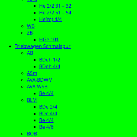
He 2/2 31 – 32
He 2/2 51 – 54
He(m) 4/4
WB
ZB
HGe 101
Triebwagen Schmalspur
AB
BDeh 1/2
BDeh 4/4
ASm
AVA-BDWM
AVA-WSB
Be 4/4
BLM
BDe 2/4
BDe 4/4
Be 4/4
Be 4/6
BOB