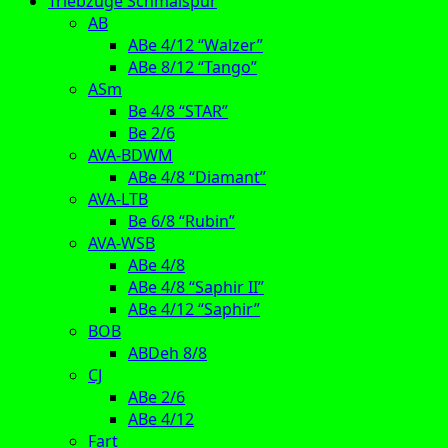
Triebzüge Schmalspur
AB
ABe 4/12 “Walzer”
ABe 8/12 “Tango”
ASm
Be 4/8 “STAR”
Be 2/6
AVA-BDWM
ABe 4/8 “Diamant”
AVA-LTB
Be 6/8 “Rubin”
AVA-WSB
ABe 4/8
ABe 4/8 “Saphir II”
ABe 4/12 “Saphir”
BOB
ABDeh 8/8
CJ
ABe 2/6
ABe 4/12
Fart