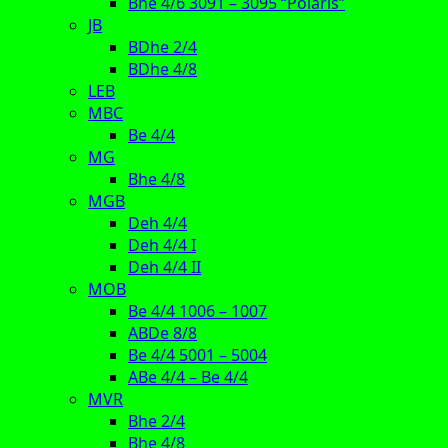
Bhe 4/6 3091 – 3095 “Polaris”
JB
BDhe 2/4
BDhe 4/8
LEB
MBC
Be 4/4
MG
Bhe 4/8
MGB
Deh 4/4
Deh 4/4 I
Deh 4/4 II
MOB
Be 4/4 1006 – 1007
ABDe 8/8
Be 4/4 5001 – 5004
ABe 4/4 – Be 4/4
MVR
Bhe 2/4
Bhe 4/8