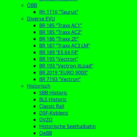
ÖBB
Rh 1116 “Taurus”
Diverse EVU
BR 185 “Traxx AC1”
BR 185 “Traxx AC2”
BR 186 “Traxx 2E”
BR 187 “Traxx AC3 LM”
BR 189 “ES 64 F4”
BR 193 “Vectron”
BR 193 “Vectron XLoad”
BR 2019 “EURO 9000”
BR 7193 “Vectron”
Historisch
SBB Historic
BLS Historic
Classic Rail
DSF-Koblenz
DVZO
Historische Seethalbahn
OeBB