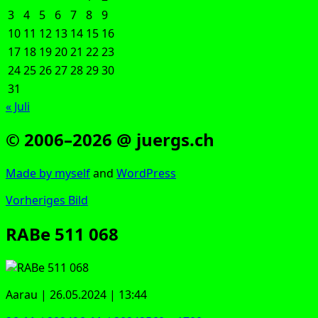
3
4
5
6
7
8
9
10
11
12
13
14
15
16
17
18
19
20
21
22
23
24
25
26
27
28
29
30
31
« Juli
© 2006–2026 @ juergs.ch
Made by mys­elf
and
Word­Press
Vorheriges Bild
RABe 511 068
Aar­au | 26.05.2024 | 13:44