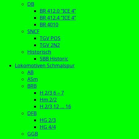
DB
BR 412.0 “ICE 4”
BR 412.4 “ICE 4”
BR 4010
SNCF
TGV POS
TGV 2N2
Historisch
SBB Historic
Lokomotiven Schmalspur
AB
ASm
BRB
H 2/3 6 – 7
Hm 2/2
H 2/3 12 … 16
DFB
HG 2/3
HG 4/4
GGB