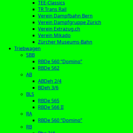
TEE-Classics
TR Trans Rail
Verein Dampfbahn Bern
Verein Dampfgruppe Zürich
Verein Extrazug.ch
Verein Mikado
Zürcher Museums-Bahn
Triebwagen
SBB
RBDe 560 “Domino”
RBDe 562
AB
ABDeh 2/4
BDeh 3/6
BLS
RBDe 565
RBDe 566 II
RA
RBDe 560 “Domino”
RB