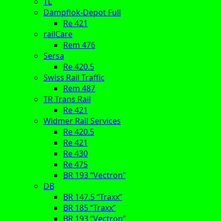
TL
Dampflok-Depot Full
Re 421
railCare
Rem 476
Sersa
Re 420.5
Swiss Rail Traffic
Rem 487
TR Trans Rail
Re 421
Widmer Rail Services
Re 420.5
Re 421
Re 430
Re 475
BR 193 “Vectron”
DB
BR 147.5 “Traxx”
BR 185 “Traxx”
BR 193 “Vectron”