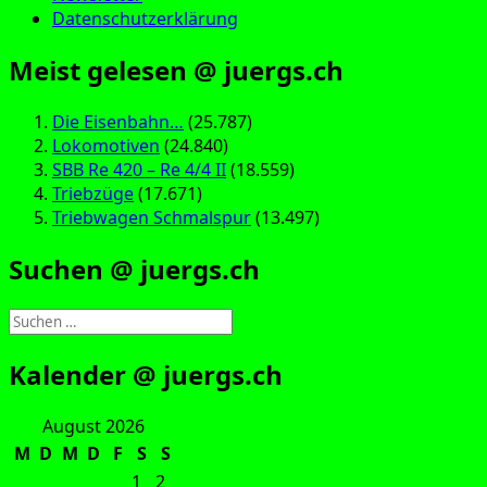
Datenschutzerklärung
Meist gelesen @ juergs.ch
Die Eisenbahn…
(25.787)
Lokomotiven
(24.840)
SBB Re 420 – Re 4/4 II
(18.559)
Triebzüge
(17.671)
Triebwagen Schmalspur
(13.497)
Suchen @ juergs.ch
Suchen
nach:
Kalender @ juergs.ch
August 2026
M
D
M
D
F
S
S
1
2