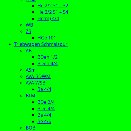
He 2/2 31 – 32
He 2/2 51 – 54
He(m) 4/4
WB
ZB
HGe 101
Triebwagen Schmalspur
AB
BDeh 1/2
BDeh 4/4
ASm
AVA-BDWM
AVA-WSB
Be 4/4
BLM
BDe 2/4
BDe 4/4
Be 4/4
Be 4/6
BOB