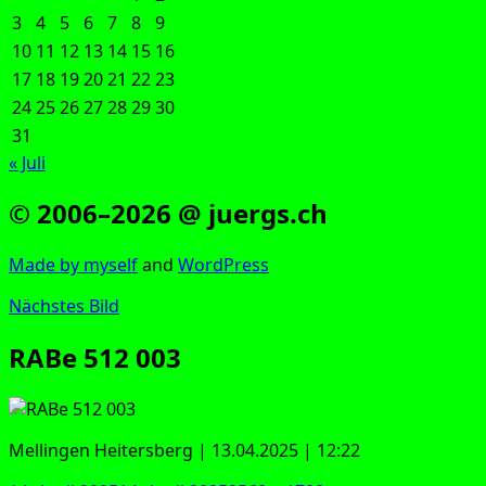
3
4
5
6
7
8
9
10
11
12
13
14
15
16
17
18
19
20
21
22
23
24
25
26
27
28
29
30
31
« Juli
© 2006–2026 @ juergs.ch
Made by mys­elf
and
Word­Press
Nächstes Bild
RABe 512 003
Mel­lin­gen Hei­ters­berg | 13.04.2025 | 12:22