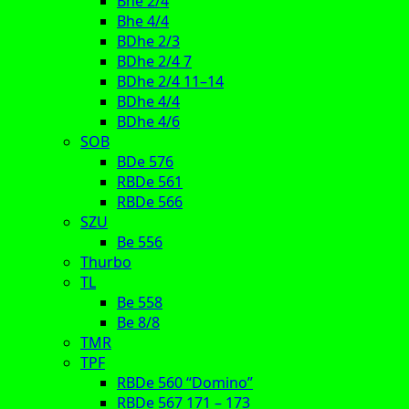
Bhe 2/4
Bhe 4/4
BDhe 2/3
BDhe 2/4 7
BDhe 2/4 11–14
BDhe 4/4
BDhe 4/6
SOB
BDe 576
RBDe 561
RBDe 566
SZU
Be 556
Thurbo
TL
Be 558
Be 8/8
TMR
TPF
RBDe 560 “Domino”
RBDe 567 171 – 173