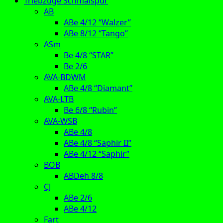
Triebzüge Schmalspur
AB
ABe 4/12 “Walzer”
ABe 8/12 “Tango”
ASm
Be 4/8 “STAR”
Be 2/6
AVA-BDWM
ABe 4/8 “Diamant”
AVA-LTB
Be 6/8 “Rubin”
AVA-WSB
ABe 4/8
ABe 4/8 “Saphir II”
ABe 4/12 “Saphir”
BOB
ABDeh 8/8
CJ
ABe 2/6
ABe 4/12
Fart