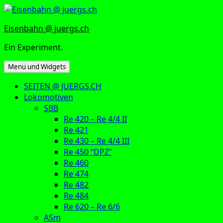
Zum
Inhalt
Eisenbahn @ juergs.ch
springen
Ein Experiment.
Menü und Widgets
SEITEN @ JUERGS.CH
Lokomotiven
SBB
Re 420 – Re 4/4 II
Re 421
Re 430 – Re 4/4 III
Re 450 “DPZ”
Re 460
Re 474
Re 482
Re 484
Re 620 – Re 6/6
ASm