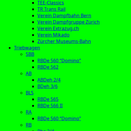
TEE-Classics
TR Trans Rail
Verein Dampfbahn Bern
Verein Dampfgruppe Zürich
Verein Extrazug.ch
Verein Mikado
Zürcher Museums-Bahn
Triebwagen
SBB
RBDe 560 “Domino”
RBDe 562
AB
ABDeh 2/4
BDeh 3/6
BLS
RBDe 565
RBDe 566 II
RA
RBDe 560 “Domino”
RB