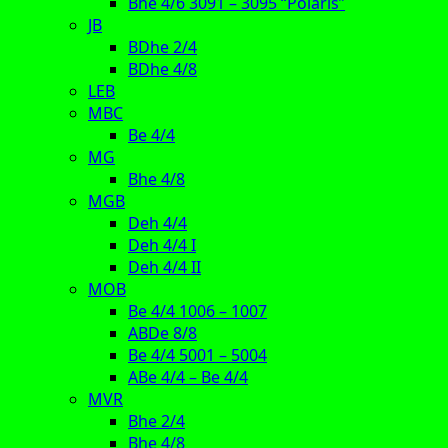
Bhe 4/6 3091 – 3095 “Polaris”
JB
BDhe 2/4
BDhe 4/8
LEB
MBC
Be 4/4
MG
Bhe 4/8
MGB
Deh 4/4
Deh 4/4 I
Deh 4/4 II
MOB
Be 4/4 1006 – 1007
ABDe 8/8
Be 4/4 5001 – 5004
ABe 4/4 – Be 4/4
MVR
Bhe 2/4
Bhe 4/8