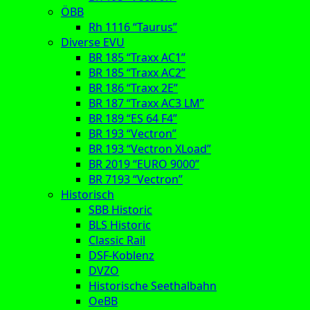
ÖBB
Rh 1116 “Taurus”
Diverse EVU
BR 185 “Traxx AC1”
BR 185 “Traxx AC2”
BR 186 “Traxx 2E”
BR 187 “Traxx AC3 LM”
BR 189 “ES 64 F4”
BR 193 “Vectron”
BR 193 “Vectron XLoad”
BR 2019 “EURO 9000”
BR 7193 “Vectron”
Historisch
SBB Historic
BLS Historic
Classic Rail
DSF-Koblenz
DVZO
Historische Seethalbahn
OeBB