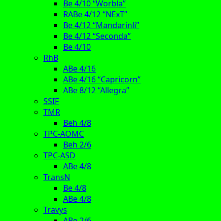
Be 4/10 “Worbla”
RABe 4/12 “NExT”
Be 4/12 “Mandarinli”
Be 4/12 “Seconda”
Be 4/10
RhB
ABe 4/16
ABe 4/16 “Capricorn”
ABe 8/12 “Allegra”
SSIF
TMR
Beh 4/8
TPC-AOMC
Beh 2/6
TPC-ASD
ABe 4/8
TransN
Be 4/8
ABe 4/8
Travys
ABe 2/6