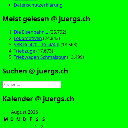
Datenschutzerklärung
Meist gelesen @ juergs.ch
Die Eisenbahn…
(25.792)
Lokomotiven
(24.843)
SBB Re 420 – Re 4/4 II
(18.563)
Triebzüge
(17.673)
Triebwagen Schmalspur
(13.499)
Suchen @ juergs.ch
Suchen
nach:
Kalender @ juergs.ch
August 2026
M
D
M
D
F
S
S
1
2