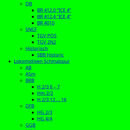
DB
BR 412.0 “ICE 4”
BR 412.4 “ICE 4”
BR 4010
SNCF
TGV POS
TGV 2N2
Historisch
SBB Historic
Lokomotiven Schmalspur
AB
ASm
BRB
H 2/3 6 – 7
Hm 2/2
H 2/3 12 … 16
DFB
HG 2/3
HG 4/4
GGB