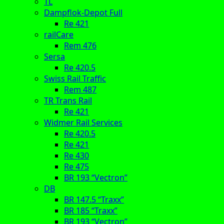
TL
Dampflok-Depot Full
Re 421
railCare
Rem 476
Sersa
Re 420.5
Swiss Rail Traffic
Rem 487
TR Trans Rail
Re 421
Widmer Rail Services
Re 420.5
Re 421
Re 430
Re 475
BR 193 “Vectron”
DB
BR 147.5 “Traxx”
BR 185 “Traxx”
BR 193 “Vectron”