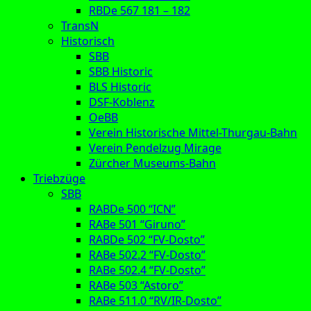
RBDe 567 181 – 182
TransN
Historisch
SBB
SBB Historic
BLS Historic
DSF-Koblenz
OeBB
Verein Historische Mittel-Thurgau-Bahn
Verein Pendelzug Mirage
Zürcher Museums-Bahn
Triebzüge
SBB
RABDe 500 “ICN”
RABe 501 “Giruno”
RABDe 502 “FV-Dosto”
RABe 502.2 “FV-Dosto”
RABe 502.4 “FV-Dosto”
RABe 503 “Astoro”
RABe 511.0 “RV/IR-Dosto”