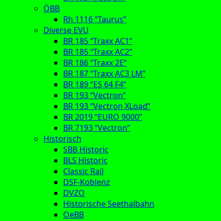
ÖBB
Rh 1116 “Taurus”
Diverse EVU
BR 185 “Traxx AC1”
BR 185 “Traxx AC2”
BR 186 “Traxx 2E”
BR 187 “Traxx AC3 LM”
BR 189 “ES 64 F4”
BR 193 “Vectron”
BR 193 “Vectron XLoad”
BR 2019 “EURO 9000”
BR 7193 “Vectron”
Historisch
SBB Historic
BLS Historic
Classic Rail
DSF-Koblenz
DVZO
Historische Seethalbahn
OeBB