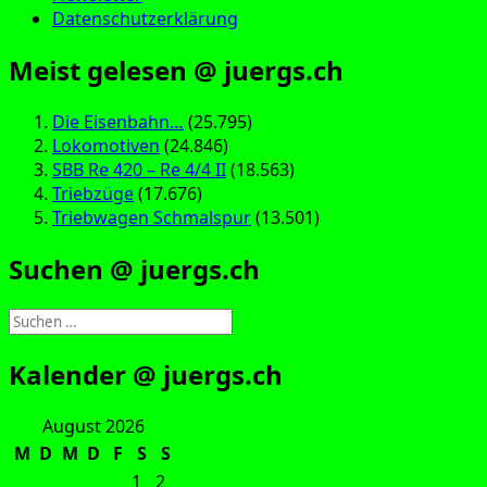
Datenschutzerklärung
Meist gelesen @ juergs.ch
Die Eisenbahn…
(25.795)
Lokomotiven
(24.846)
SBB Re 420 – Re 4/4 II
(18.563)
Triebzüge
(17.676)
Triebwagen Schmalspur
(13.501)
Suchen @ juergs.ch
Suchen
nach:
Kalender @ juergs.ch
August 2026
M
D
M
D
F
S
S
1
2