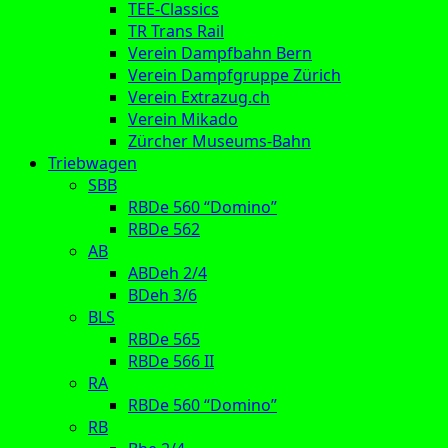
TEE-Classics
TR Trans Rail
Verein Dampfbahn Bern
Verein Dampfgruppe Zürich
Verein Extrazug.ch
Verein Mikado
Zürcher Museums-Bahn
Triebwagen
SBB
RBDe 560 “Domino”
RBDe 562
AB
ABDeh 2/4
BDeh 3/6
BLS
RBDe 565
RBDe 566 II
RA
RBDe 560 “Domino”
RB