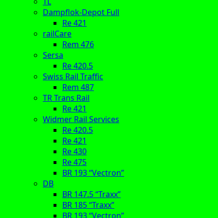
TL
Dampflok-Depot Full
Re 421
railCare
Rem 476
Sersa
Re 420.5
Swiss Rail Traffic
Rem 487
TR Trans Rail
Re 421
Widmer Rail Services
Re 420.5
Re 421
Re 430
Re 475
BR 193 “Vectron”
DB
BR 147.5 “Traxx”
BR 185 “Traxx”
BR 193 “Vectron”