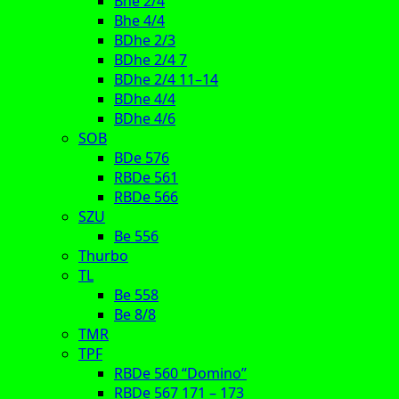
Bhe 2/4
Bhe 4/4
BDhe 2/3
BDhe 2/4 7
BDhe 2/4 11–14
BDhe 4/4
BDhe 4/6
SOB
BDe 576
RBDe 561
RBDe 566
SZU
Be 556
Thurbo
TL
Be 558
Be 8/8
TMR
TPF
RBDe 560 “Domino”
RBDe 567 171 – 173