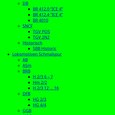
DB
BR 412.0 “ICE 4”
BR 412.4 “ICE 4”
BR 4010
SNCF
TGV POS
TGV 2N2
Historisch
SBB Historic
Lokomotiven Schmalspur
AB
ASm
BRB
H 2/3 6 – 7
Hm 2/2
H 2/3 12 … 16
DFB
HG 2/3
HG 4/4
GGB