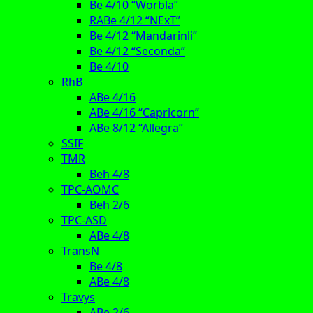
Be 4/10 “Worbla”
RABe 4/12 “NExT”
Be 4/12 “Mandarinli”
Be 4/12 “Seconda”
Be 4/10
RhB
ABe 4/16
ABe 4/16 “Capricorn”
ABe 8/12 “Allegra”
SSIF
TMR
Beh 4/8
TPC-AOMC
Beh 2/6
TPC-ASD
ABe 4/8
TransN
Be 4/8
ABe 4/8
Travys
ABe 2/6