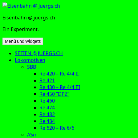
Zum
Inhalt
Eisenbahn @ juergs.ch
springen
Ein Experiment.
Menü und Widgets
SEITEN @ JUERGS.CH
Lokomotiven
SBB
Re 420 – Re 4/4 II
Re 421
Re 430 – Re 4/4 III
Re 450 “DPZ”
Re 460
Re 474
Re 482
Re 484
Re 620 – Re 6/6
ASm