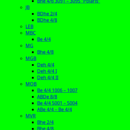
Bhe 4/6 3091 – 3095 “Polaris”
JB
BDhe 2/4
BDhe 4/8
LEB
MBC
Be 4/4
MG
Bhe 4/8
MGB
Deh 4/4
Deh 4/4 I
Deh 4/4 II
MOB
Be 4/4 1006 – 1007
ABDe 8/8
Be 4/4 5001 – 5004
ABe 4/4 – Be 4/4
MVR
Bhe 2/4
Bhe 4/8