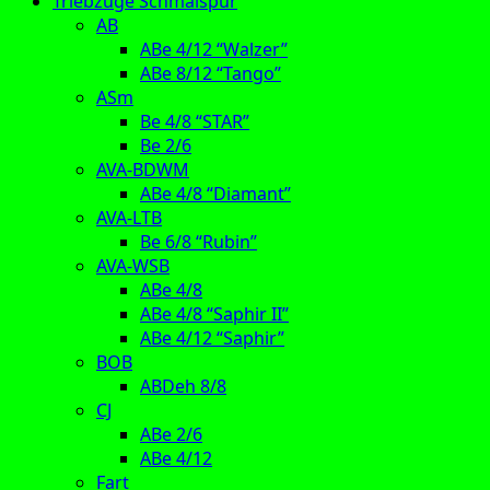
Triebzüge Schmalspur
AB
ABe 4/12 “Walzer”
ABe 8/12 “Tango”
ASm
Be 4/8 “STAR”
Be 2/6
AVA-BDWM
ABe 4/8 “Diamant”
AVA-LTB
Be 6/8 “Rubin”
AVA-WSB
ABe 4/8
ABe 4/8 “Saphir II”
ABe 4/12 “Saphir”
BOB
ABDeh 8/8
CJ
ABe 2/6
ABe 4/12
Fart