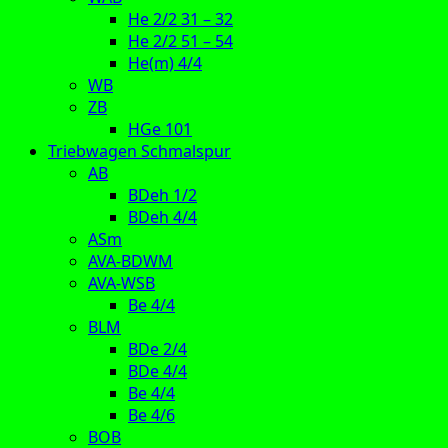
He 2/2 31 – 32
He 2/2 51 – 54
He(m) 4/4
WB
ZB
HGe 101
Triebwagen Schmalspur
AB
BDeh 1/2
BDeh 4/4
ASm
AVA-BDWM
AVA-WSB
Be 4/4
BLM
BDe 2/4
BDe 4/4
Be 4/4
Be 4/6
BOB