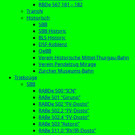
RBDe 567 181 – 182
TransN
Historisch
SBB
SBB Historic
BLS Historic
DSF-Koblenz
OeBB
Verein Historische Mittel-Thurgau-Bahn
Verein Pendelzug Mirage
Zürcher Museums-Bahn
Triebzüge
SBB
RABDe 500 “ICN”
RABe 501 “Giruno”
RABDe 502 “FV-Dosto”
RABe 502.2 “FV-Dosto”
RABe 502.4 “FV-Dosto”
RABe 503 “Astoro”
RABe 511.0 “RV/IR-Dosto”