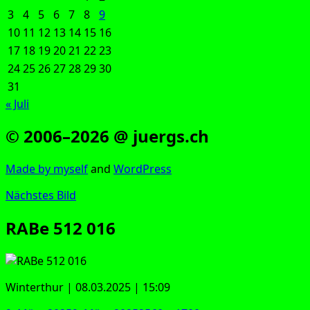
3
4
5
6
7
8
9
10
11
12
13
14
15
16
17
18
19
20
21
22
23
24
25
26
27
28
29
30
31
« Juli
© 2006–2026 @ juergs.ch
Made by mys­elf
and
Word­Press
Nächstes Bild
RABe 512 016
Win­ter­thur | 08.03.2025 | 15:09