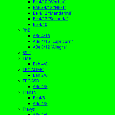
Be 4/10 “Worbla”
RABe 4/12 “NExT”
Be 4/12 “Mandarinli”
Be 4/12 “Seconda”
Be 4/10
RhB
ABe 4/16
ABe 4/16 “Capricorn”
ABe 8/12 “Allegra”
SSIF
TMR
Beh 4/8
TPC-AOMC
Beh 2/6
TPC-ASD
ABe 4/8
TransN
Be 4/8
ABe 4/8
Travys
ABe 2/6