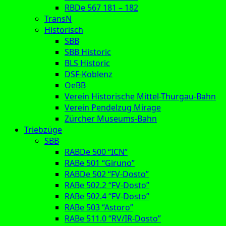
RBDe 567 181 – 182
TransN
Historisch
SBB
SBB Historic
BLS Historic
DSF-Koblenz
OeBB
Verein Historische Mittel-Thurgau-Bahn
Verein Pendelzug Mirage
Zürcher Museums-Bahn
Triebzüge
SBB
RABDe 500 “ICN”
RABe 501 “Giruno”
RABDe 502 “FV-Dosto”
RABe 502.2 “FV-Dosto”
RABe 502.4 “FV-Dosto”
RABe 503 “Astoro”
RABe 511.0 “RV/IR-Dosto”