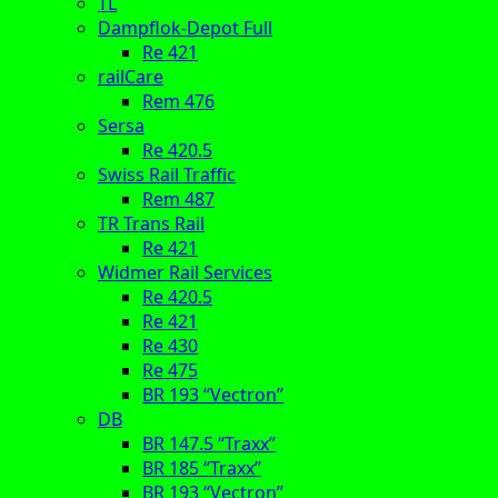
TL
Dampflok-Depot Full
Re 421
railCare
Rem 476
Sersa
Re 420.5
Swiss Rail Traffic
Rem 487
TR Trans Rail
Re 421
Widmer Rail Services
Re 420.5
Re 421
Re 430
Re 475
BR 193 “Vectron”
DB
BR 147.5 “Traxx”
BR 185 “Traxx”
BR 193 “Vectron”