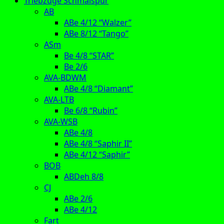
Triebzüge Schmalspur
AB
ABe 4/12 “Walzer”
ABe 8/12 “Tango”
ASm
Be 4/8 “STAR”
Be 2/6
AVA-BDWM
ABe 4/8 “Diamant”
AVA-LTB
Be 6/8 “Rubin”
AVA-WSB
ABe 4/8
ABe 4/8 “Saphir II”
ABe 4/12 “Saphir”
BOB
ABDeh 8/8
CJ
ABe 2/6
ABe 4/12
Fart