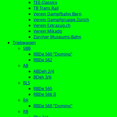
TEE-Classics
TR Trans Rail
Verein Dampfbahn Bern
Verein Dampfgruppe Zürich
Verein Extrazug.ch
Verein Mikado
Zürcher Museums-Bahn
Triebwagen
SBB
RBDe 560 “Domino”
RBDe 562
AB
ABDeh 2/4
BDeh 3/6
BLS
RBDe 565
RBDe 566 II
RA
RBDe 560 “Domino”
RB