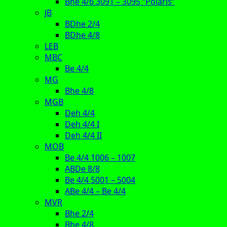
Bhe 4/6 3091 – 3095 “Polaris”
JB
BDhe 2/4
BDhe 4/8
LEB
MBC
Be 4/4
MG
Bhe 4/8
MGB
Deh 4/4
Deh 4/4 I
Deh 4/4 II
MOB
Be 4/4 1006 – 1007
ABDe 8/8
Be 4/4 5001 – 5004
ABe 4/4 – Be 4/4
MVR
Bhe 2/4
Bhe 4/8