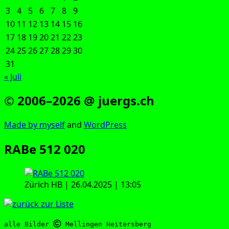
3
4
5
6
7
8
9
10
11
12
13
14
15
16
17
18
19
20
21
22
23
24
25
26
27
28
29
30
31
« Juli
© 2006–2026 @ juergs.ch
Made by mys­elf
and
Word­Press
RABe 512 020
Zürich HB | 26.04.2025 | 13:05
alle Bilder 
 Mellingen Heitersberg