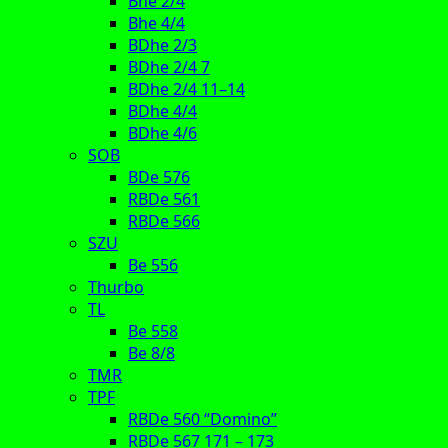
Bhe 2/4
Bhe 4/4
BDhe 2/3
BDhe 2/4 7
BDhe 2/4 11–14
BDhe 4/4
BDhe 4/6
SOB
BDe 576
RBDe 561
RBDe 566
SZU
Be 556
Thurbo
TL
Be 558
Be 8/8
TMR
TPF
RBDe 560 “Domino”
RBDe 567 171 – 173