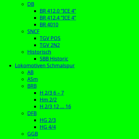
DB
BR 412.0 “ICE 4”
BR 412.4 “ICE 4”
BR 4010
SNCF
TGV POS
TGV 2N2
Historisch
SBB Historic
Lokomotiven Schmalspur
AB
ASm
BRB
H 2/3 6 – 7
Hm 2/2
H 2/3 12 … 16
DFB
HG 2/3
HG 4/4
GGB