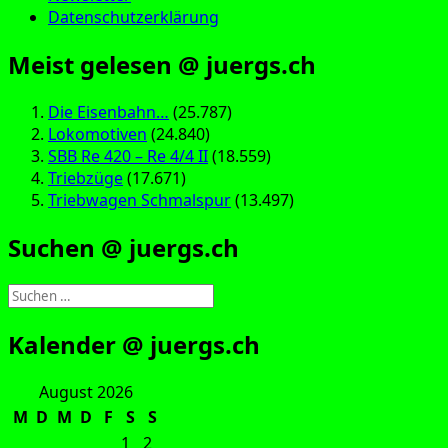
Datenschutzerklärung
Meist gelesen @ juergs.ch
Die Eisenbahn…
(25.787)
Lokomotiven
(24.840)
SBB Re 420 – Re 4/4 II
(18.559)
Triebzüge
(17.671)
Triebwagen Schmalspur
(13.497)
Suchen @ juergs.ch
Suchen
nach:
Kalender @ juergs.ch
August 2026
M
D
M
D
F
S
S
1
2