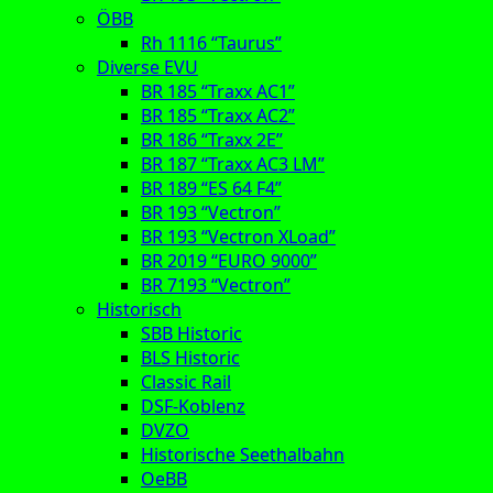
ÖBB
Rh 1116 “Taurus”
Diverse EVU
BR 185 “Traxx AC1”
BR 185 “Traxx AC2”
BR 186 “Traxx 2E”
BR 187 “Traxx AC3 LM”
BR 189 “ES 64 F4”
BR 193 “Vectron”
BR 193 “Vectron XLoad”
BR 2019 “EURO 9000”
BR 7193 “Vectron”
Historisch
SBB Historic
BLS Historic
Classic Rail
DSF-Koblenz
DVZO
Historische Seethalbahn
OeBB