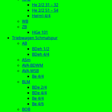
He 2/2 31 – 32
He 2/2 51 – 54
He(m) 4/4
WB
ZB
HGe 101
Triebwagen Schmalspur
AB
BDeh 1/2
BDeh 4/4
ASm
AVA-BDWM
AVA-WSB
Be 4/4
BLM
BDe 2/4
BDe 4/4
Be 4/4
Be 4/6
BOB