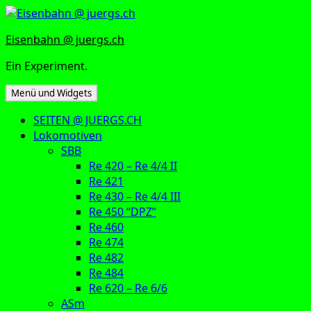
Zum
Inhalt
Eisenbahn @ juergs.ch
springen
Ein Experiment.
Menü und Widgets
SEITEN @ JUERGS.CH
Lokomotiven
SBB
Re 420 – Re 4/4 II
Re 421
Re 430 – Re 4/4 III
Re 450 “DPZ”
Re 460
Re 474
Re 482
Re 484
Re 620 – Re 6/6
ASm