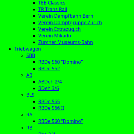
TEE-Classics
TR Trans Rail
Verein Dampfbahn Bern
Verein Dampfgruppe Zürich
Verein Extrazug.ch
Verein Mikado
Zürcher Museums-Bahn
Triebwagen
SBB
RBDe 560 “Domino”
RBDe 562
AB
ABDeh 2/4
BDeh 3/6
BLS
RBDe 565
RBDe 566 II
RA
RBDe 560 “Domino”
RB