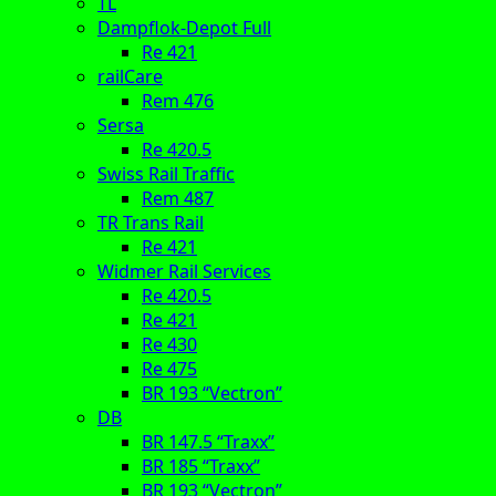
TL
Dampflok-Depot Full
Re 421
railCare
Rem 476
Sersa
Re 420.5
Swiss Rail Traffic
Rem 487
TR Trans Rail
Re 421
Widmer Rail Services
Re 420.5
Re 421
Re 430
Re 475
BR 193 “Vectron”
DB
BR 147.5 “Traxx”
BR 185 “Traxx”
BR 193 “Vectron”