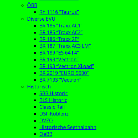
ÖBB
Rh 1116 “Taurus”
Diverse EVU
BR 185 “Traxx AC1”
BR 185 “Traxx AC2”
BR 186 “Traxx 2E”
BR 187 “Traxx AC3 LM”
BR 189 “ES 64 F4”
BR 193 “Vectron”
BR 193 “Vectron XLoad”
BR 2019 “EURO 9000”
BR 7193 “Vectron”
Historisch
SBB Historic
BLS Historic
Classic Rail
DSF-Koblenz
DVZO
Historische Seethalbahn
OeBB