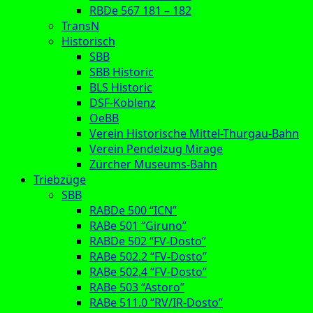
RBDe 567 181 – 182
TransN
Historisch
SBB
SBB Historic
BLS Historic
DSF-Koblenz
OeBB
Verein Historische Mittel-Thurgau-Bahn
Verein Pendelzug Mirage
Zürcher Museums-Bahn
Triebzüge
SBB
RABDe 500 “ICN”
RABe 501 “Giruno”
RABDe 502 “FV-Dosto”
RABe 502.2 “FV-Dosto”
RABe 502.4 “FV-Dosto”
RABe 503 “Astoro”
RABe 511.0 “RV/IR-Dosto”