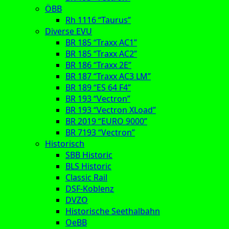
ÖBB
Rh 1116 “Taurus”
Diverse EVU
BR 185 “Traxx AC1”
BR 185 “Traxx AC2”
BR 186 “Traxx 2E”
BR 187 “Traxx AC3 LM”
BR 189 “ES 64 F4”
BR 193 “Vectron”
BR 193 “Vectron XLoad”
BR 2019 “EURO 9000”
BR 7193 “Vectron”
Historisch
SBB Historic
BLS Historic
Classic Rail
DSF-Koblenz
DVZO
Historische Seethalbahn
OeBB