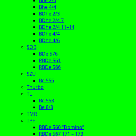
Bhe 2/4
Bhe 4/4
BDhe 2/3
BDhe 2/4 7
BDhe 2/4 11–14
BDhe 4/4
BDhe 4/6
SOB
BDe 576
RBDe 561
RBDe 566
SZU
Be 556
Thurbo
TL
Be 558
Be 8/8
TMR
TPF
RBDe 560 “Domino”
RBDe 567 171 – 173