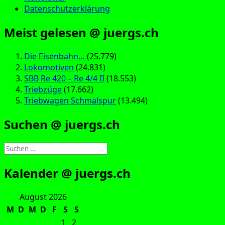
Datenschutzerklärung
Meist gelesen @ juergs.ch
Die Eisenbahn…
(25.779)
Lokomotiven
(24.831)
SBB Re 420 – Re 4/4 II
(18.553)
Triebzüge
(17.662)
Triebwagen Schmalspur
(13.494)
Suchen @ juergs.ch
Suchen
nach:
Kalender @ juergs.ch
August 2026
M
D
M
D
F
S
S
1
2