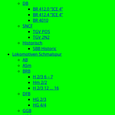
DB
BR 412.0 “ICE 4”
BR 412.4 “ICE 4”
BR 4010
SNCF
TGV POS
TGV 2N2
Historisch
SBB Historic
Lokomotiven Schmalspur
AB
ASm
BRB
H 2/3 6 – 7
Hm 2/2
H 2/3 12 … 16
DFB
HG 2/3
HG 4/4
GGB