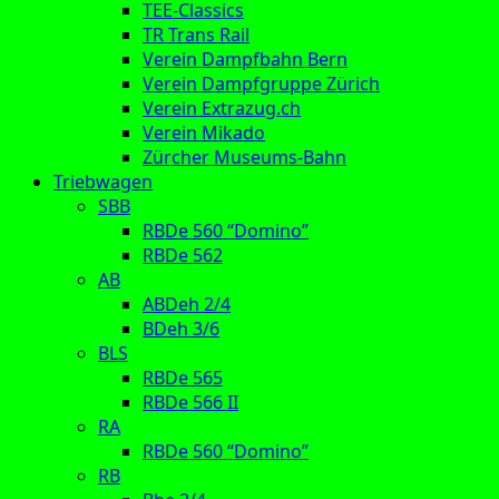
TEE-Classics
TR Trans Rail
Verein Dampfbahn Bern
Verein Dampfgruppe Zürich
Verein Extrazug.ch
Verein Mikado
Zürcher Museums-Bahn
Triebwagen
SBB
RBDe 560 “Domino”
RBDe 562
AB
ABDeh 2/4
BDeh 3/6
BLS
RBDe 565
RBDe 566 II
RA
RBDe 560 “Domino”
RB