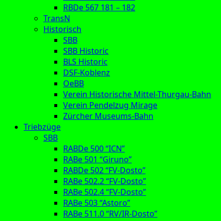
RBDe 567 181 – 182
TransN
Historisch
SBB
SBB Historic
BLS Historic
DSF-Koblenz
OeBB
Verein Historische Mittel-Thurgau-Bahn
Verein Pendelzug Mirage
Zürcher Museums-Bahn
Triebzüge
SBB
RABDe 500 “ICN”
RABe 501 “Giruno”
RABDe 502 “FV-Dosto”
RABe 502.2 “FV-Dosto”
RABe 502.4 “FV-Dosto”
RABe 503 “Astoro”
RABe 511.0 “RV/IR-Dosto”