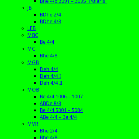
Bhe 4/6 3091 – 3095 “Polaris”
JB
BDhe 2/4
BDhe 4/8
LEB
MBC
Be 4/4
MG
Bhe 4/8
MGB
Deh 4/4
Deh 4/4 I
Deh 4/4 II
MOB
Be 4/4 1006 – 1007
ABDe 8/8
Be 4/4 5001 – 5004
ABe 4/4 – Be 4/4
MVR
Bhe 2/4
Bhe 4/8