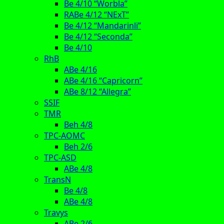
Be 4/10 “Worbla”
RABe 4/12 “NExT”
Be 4/12 “Mandarinli”
Be 4/12 “Seconda”
Be 4/10
RhB
ABe 4/16
ABe 4/16 “Capricorn”
ABe 8/12 “Allegra”
SSIF
TMR
Beh 4/8
TPC-AOMC
Beh 2/6
TPC-ASD
ABe 4/8
TransN
Be 4/8
ABe 4/8
Travys
ABe 2/6