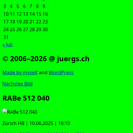
3
4
5
6
7
8
9
10
11
12
13
14
15
16
17
18
19
20
21
22
23
24
25
26
27
28
29
30
31
« Juli
© 2006–2026 @ juergs.ch
Made by mys­elf
and
Word­Press
Nächstes Bild
RABe 512 040
Zürich HB | 10.06.2025 | 16:10