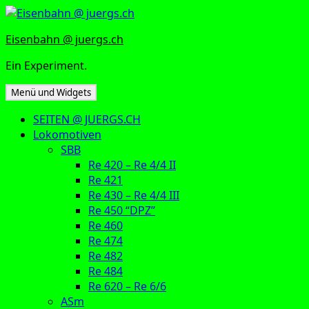
Zum
Inhalt
Eisenbahn @ juergs.ch
springen
Ein Experiment.
Menü und Widgets
SEITEN @ JUERGS.CH
Lokomotiven
SBB
Re 420 – Re 4/4 II
Re 421
Re 430 – Re 4/4 III
Re 450 “DPZ”
Re 460
Re 474
Re 482
Re 484
Re 620 – Re 6/6
ASm