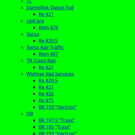
TL
Dampflok-Depot Full
Re 421
railCare
Rem 476
Sersa
Re 420.5
Swiss Rail Traffic
Rem 487
TR Trans Rail
Re 421
Widmer Rail Services
Re 420.5
Re 421
Re 430
Re 475
BR 193 “Vectron”
DB
BR 147.5 “Traxx”
BR 185 “Traxx”
BR 193 “Vectron”