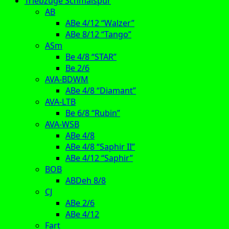
Triebzüge Schmalspur
AB
ABe 4/12 “Walzer”
ABe 8/12 “Tango”
ASm
Be 4/8 “STAR”
Be 2/6
AVA-BDWM
ABe 4/8 “Diamant”
AVA-LTB
Be 6/8 “Rubin”
AVA-WSB
ABe 4/8
ABe 4/8 “Saphir II”
ABe 4/12 “Saphir”
BOB
ABDeh 8/8
CJ
ABe 2/6
ABe 4/12
Fart