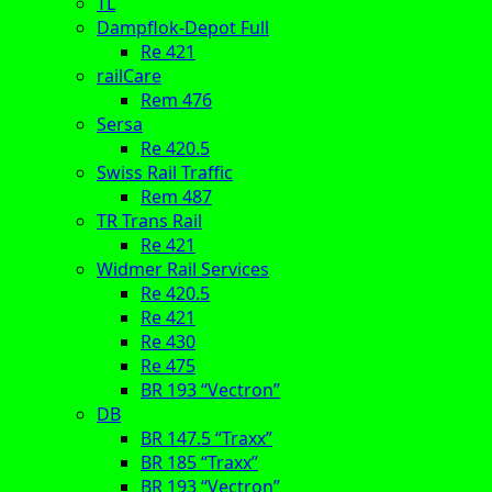
TL
Dampflok-Depot Full
Re 421
railCare
Rem 476
Sersa
Re 420.5
Swiss Rail Traffic
Rem 487
TR Trans Rail
Re 421
Widmer Rail Services
Re 420.5
Re 421
Re 430
Re 475
BR 193 “Vectron”
DB
BR 147.5 “Traxx”
BR 185 “Traxx”
BR 193 “Vectron”