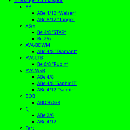
Triebzüge Schmalspur
AB
ABe 4/12 “Walzer”
ABe 8/12 “Tango”
ASm
Be 4/8 “STAR”
Be 2/6
AVA-BDWM
ABe 4/8 “Diamant”
AVA-LTB
Be 6/8 “Rubin”
AVA-WSB
ABe 4/8
ABe 4/8 “Saphir II”
ABe 4/12 “Saphir”
BOB
ABDeh 8/8
CJ
ABe 2/6
ABe 4/12
Fart