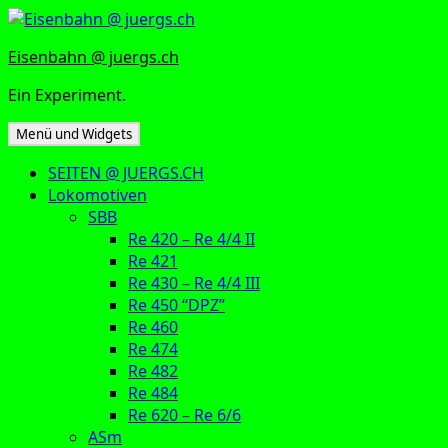
Zum
Inhalt
Eisenbahn @ juergs.ch
springen
Ein Experiment.
Menü und Widgets
SEITEN @ JUERGS.CH
Lokomotiven
SBB
Re 420 – Re 4/4 II
Re 421
Re 430 – Re 4/4 III
Re 450 “DPZ”
Re 460
Re 474
Re 482
Re 484
Re 620 – Re 6/6
ASm