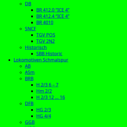
DB
BR 412.0 “ICE 4”
BR 412.4 “ICE 4”
BR 4010
SNCF
TGV POS
TGV 2N2
Historisch
SBB Historic
Lokomotiven Schmalspur
AB
ASm
BRB
H 2/3 6 – 7
Hm 2/2
H 2/3 12 … 16
DFB
HG 2/3
HG 4/4
GGB