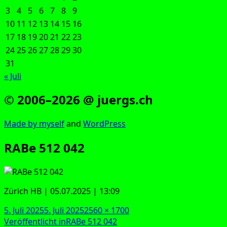
3
4
5
6
7
8
9
10
11
12
13
14
15
16
17
18
19
20
21
22
23
24
25
26
27
28
29
30
31
« Juli
© 2006–2026 @ juergs.ch
Made by mys­elf
and
Word­Press
RABe 512 042
Zürich HB | 05.07.2025 | 13:09
Veröffentlicht
Originalgröße
5. Juli 2025
5. Juli 2025
2560 × 1700
am
Beitragsnavigation
Veröffentlicht in
RABe 512 042