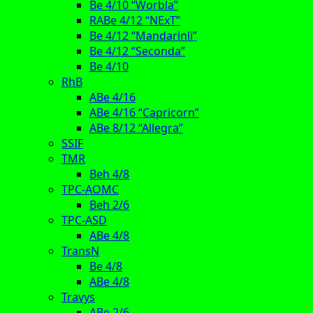
Be 4/10 “Worbla”
RABe 4/12 “NExT”
Be 4/12 “Mandarinli”
Be 4/12 “Seconda”
Be 4/10
RhB
ABe 4/16
ABe 4/16 “Capricorn”
ABe 8/12 “Allegra”
SSIF
TMR
Beh 4/8
TPC-AOMC
Beh 2/6
TPC-ASD
ABe 4/8
TransN
Be 4/8
ABe 4/8
Travys
ABe 2/6