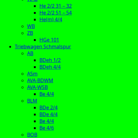
He 2/2 31 – 32
He 2/2 51 – 54
He(m) 4/4
WB
ZB
HGe 101
Triebwagen Schmalspur
AB
BDeh 1/2
BDeh 4/4
ASm
AVA-BDWM
AVA-WSB
Be 4/4
BLM
BDe 2/4
BDe 4/4
Be 4/4
Be 4/6
BOB