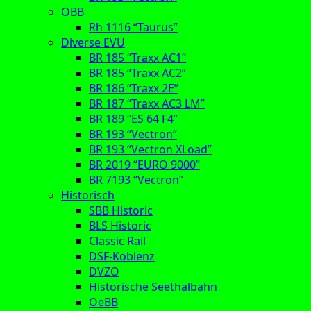
ÖBB
Rh 1116 “Taurus”
Diverse EVU
BR 185 “Traxx AC1”
BR 185 “Traxx AC2”
BR 186 “Traxx 2E”
BR 187 “Traxx AC3 LM”
BR 189 “ES 64 F4”
BR 193 “Vectron”
BR 193 “Vectron XLoad”
BR 2019 “EURO 9000”
BR 7193 “Vectron”
Historisch
SBB Historic
BLS Historic
Classic Rail
DSF-Koblenz
DVZO
Historische Seethalbahn
OeBB