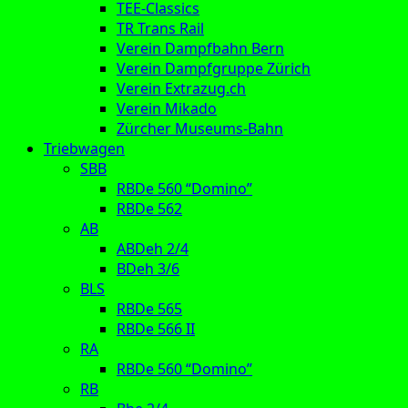
TEE-Classics
TR Trans Rail
Verein Dampfbahn Bern
Verein Dampfgruppe Zürich
Verein Extrazug.ch
Verein Mikado
Zürcher Museums-Bahn
Triebwagen
SBB
RBDe 560 “Domino”
RBDe 562
AB
ABDeh 2/4
BDeh 3/6
BLS
RBDe 565
RBDe 566 II
RA
RBDe 560 “Domino”
RB