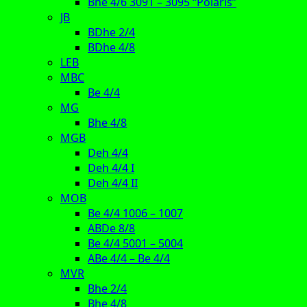
Bhe 4/6 3091 – 3095 “Polaris”
JB
BDhe 2/4
BDhe 4/8
LEB
MBC
Be 4/4
MG
Bhe 4/8
MGB
Deh 4/4
Deh 4/4 I
Deh 4/4 II
MOB
Be 4/4 1006 – 1007
ABDe 8/8
Be 4/4 5001 – 5004
ABe 4/4 – Be 4/4
MVR
Bhe 2/4
Bhe 4/8