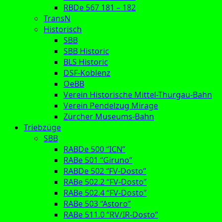
RBDe 567 181 – 182
TransN
Historisch
SBB
SBB Historic
BLS Historic
DSF-Koblenz
OeBB
Verein Historische Mittel-Thurgau-Bahn
Verein Pendelzug Mirage
Zürcher Museums-Bahn
Triebzüge
SBB
RABDe 500 “ICN”
RABe 501 “Giruno”
RABDe 502 “FV-Dosto”
RABe 502.2 “FV-Dosto”
RABe 502.4 “FV-Dosto”
RABe 503 “Astoro”
RABe 511.0 “RV/IR-Dosto”