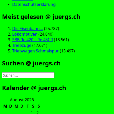
Datenschutzerklärung
Meist gelesen @ juergs.ch
Die Eisenbahn…
(25.787)
Lokomotiven
(24.840)
SBB Re 420 – Re 4/4 II
(18.561)
Triebzüge
(17.671)
Triebwagen Schmalspur
(13.497)
Suchen @ juergs.ch
Suchen
nach:
Kalender @ juergs.ch
August 2026
M
D
M
D
F
S
S
1
2