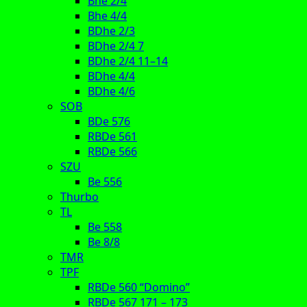
Bhe 2/4
Bhe 4/4
BDhe 2/3
BDhe 2/4 7
BDhe 2/4 11–14
BDhe 4/4
BDhe 4/6
SOB
BDe 576
RBDe 561
RBDe 566
SZU
Be 556
Thurbo
TL
Be 558
Be 8/8
TMR
TPF
RBDe 560 “Domino”
RBDe 567 171 – 173