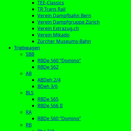
TEE-Classics
TR Trans Rail
Verein Dampfbahn Bern
Verein Dampfgruppe Zürich
Verein Extrazug.ch
Verein Mikado
Zürcher Museums-Bahn
Triebwagen
SBB
RBDe 560 “Domino”
RBDe 562
AB
ABDeh 2/4
BDeh 3/6
BLS
RBDe 565
RBDe 566 II
RA
RBDe 560 “Domino”
RB