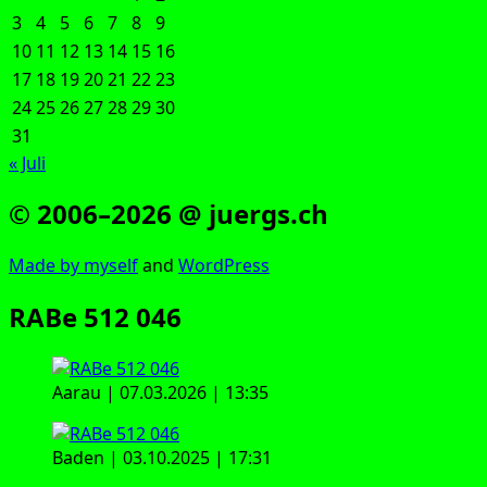
3
4
5
6
7
8
9
10
11
12
13
14
15
16
17
18
19
20
21
22
23
24
25
26
27
28
29
30
31
« Juli
© 2006–2026 @ juergs.ch
Made by mys­elf
and
Word­Press
RABe 512 046
Aar­au | 07.03.2026 | 13:35
Baden | 03.10.2025 | 17:31