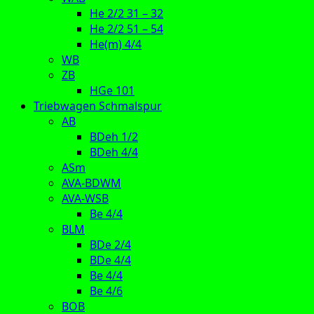
He 2/2 31 – 32
He 2/2 51 – 54
He(m) 4/4
WB
ZB
HGe 101
Triebwagen Schmalspur
AB
BDeh 1/2
BDeh 4/4
ASm
AVA-BDWM
AVA-WSB
Be 4/4
BLM
BDe 2/4
BDe 4/4
Be 4/4
Be 4/6
BOB