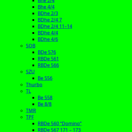
Bhe 2/4
Bhe 4/4
BDhe 2/3
BDhe 2/4 7
BDhe 2/4 11–14
BDhe 4/4
BDhe 4/6
SOB
BDe 576
RBDe 561
RBDe 566
SZU
Be 556
Thurbo
TL
Be 558
Be 8/8
TMR
TPF
RBDe 560 “Domino”
RBDe 567 171 – 173