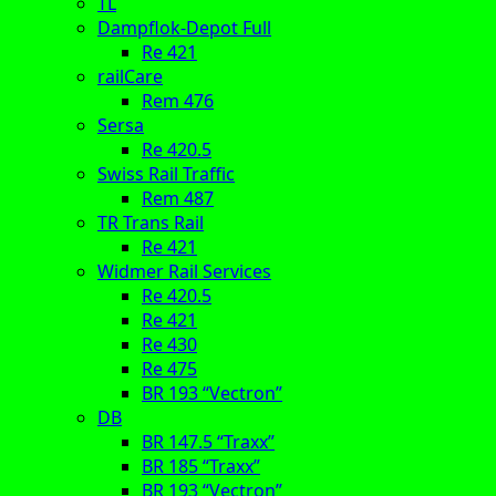
TL
Dampflok-Depot Full
Re 421
railCare
Rem 476
Sersa
Re 420.5
Swiss Rail Traffic
Rem 487
TR Trans Rail
Re 421
Widmer Rail Services
Re 420.5
Re 421
Re 430
Re 475
BR 193 “Vectron”
DB
BR 147.5 “Traxx”
BR 185 “Traxx”
BR 193 “Vectron”