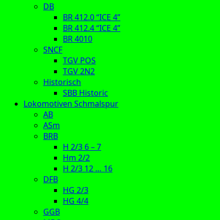
DB
BR 412.0 “ICE 4”
BR 412.4 “ICE 4”
BR 4010
SNCF
TGV POS
TGV 2N2
Historisch
SBB Historic
Lokomotiven Schmalspur
AB
ASm
BRB
H 2/3 6 – 7
Hm 2/2
H 2/3 12 … 16
DFB
HG 2/3
HG 4/4
GGB