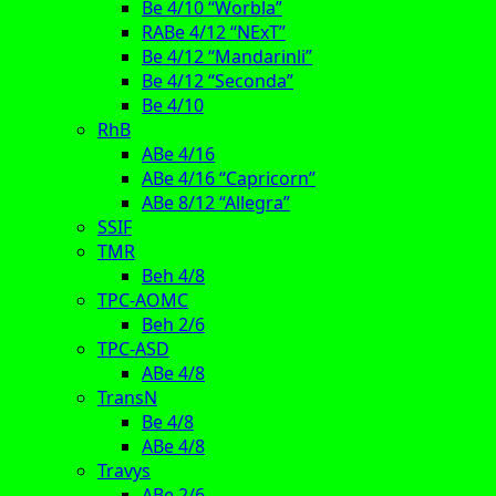
Be 4/10 “Worbla”
RABe 4/12 “NExT”
Be 4/12 “Mandarinli”
Be 4/12 “Seconda”
Be 4/10
RhB
ABe 4/16
ABe 4/16 “Capricorn”
ABe 8/12 “Allegra”
SSIF
TMR
Beh 4/8
TPC-AOMC
Beh 2/6
TPC-ASD
ABe 4/8
TransN
Be 4/8
ABe 4/8
Travys
ABe 2/6