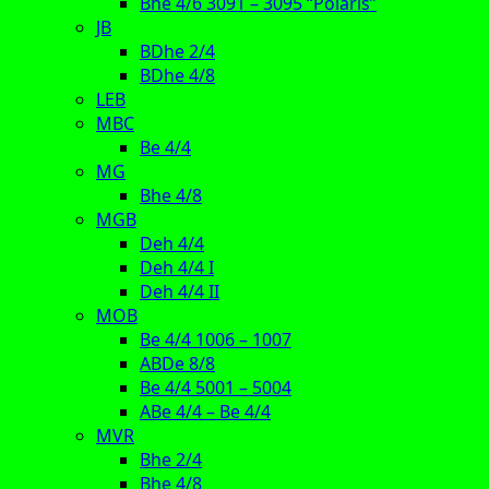
Bhe 4/6 3091 – 3095 “Polaris”
JB
BDhe 2/4
BDhe 4/8
LEB
MBC
Be 4/4
MG
Bhe 4/8
MGB
Deh 4/4
Deh 4/4 I
Deh 4/4 II
MOB
Be 4/4 1006 – 1007
ABDe 8/8
Be 4/4 5001 – 5004
ABe 4/4 – Be 4/4
MVR
Bhe 2/4
Bhe 4/8