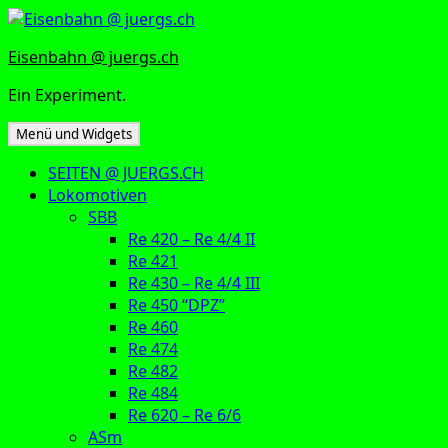
Zum
Inhalt
Eisenbahn @ juergs.ch
springen
Ein Experiment.
Menü und Widgets
SEITEN @ JUERGS.CH
Lokomotiven
SBB
Re 420 – Re 4/4 II
Re 421
Re 430 – Re 4/4 III
Re 450 “DPZ”
Re 460
Re 474
Re 482
Re 484
Re 620 – Re 6/6
ASm