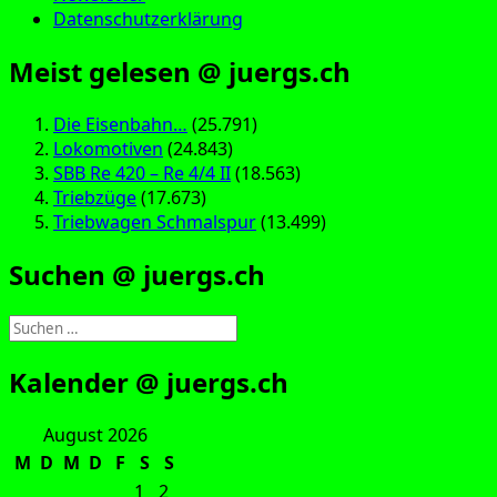
Datenschutzerklärung
Meist gelesen @ juergs.ch
Die Eisenbahn…
(25.791)
Lokomotiven
(24.843)
SBB Re 420 – Re 4/4 II
(18.563)
Triebzüge
(17.673)
Triebwagen Schmalspur
(13.499)
Suchen @ juergs.ch
Suchen
nach:
Kalender @ juergs.ch
August 2026
M
D
M
D
F
S
S
1
2