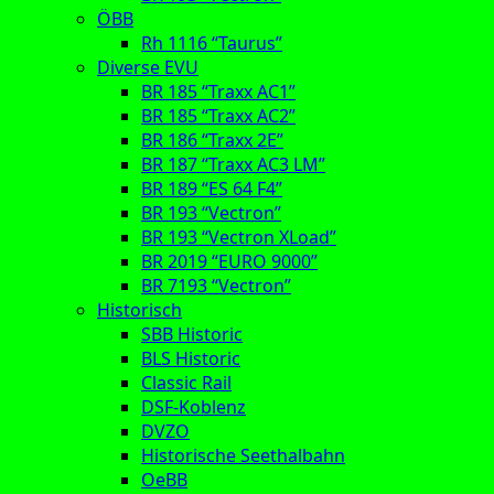
ÖBB
Rh 1116 “Taurus”
Diverse EVU
BR 185 “Traxx AC1”
BR 185 “Traxx AC2”
BR 186 “Traxx 2E”
BR 187 “Traxx AC3 LM”
BR 189 “ES 64 F4”
BR 193 “Vectron”
BR 193 “Vectron XLoad”
BR 2019 “EURO 9000”
BR 7193 “Vectron”
Historisch
SBB Historic
BLS Historic
Classic Rail
DSF-Koblenz
DVZO
Historische Seethalbahn
OeBB