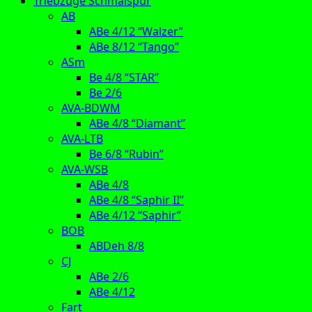
Triebzüge Schmalspur
AB
ABe 4/12 “Walzer”
ABe 8/12 “Tango”
ASm
Be 4/8 “STAR”
Be 2/6
AVA-BDWM
ABe 4/8 “Diamant”
AVA-LTB
Be 6/8 “Rubin”
AVA-WSB
ABe 4/8
ABe 4/8 “Saphir II”
ABe 4/12 “Saphir”
BOB
ABDeh 8/8
CJ
ABe 2/6
ABe 4/12
Fart