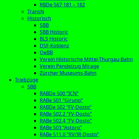
RBDe 567 181 – 182
TransN
Historisch
SBB
SBB Historic
BLS Historic
DSF-Koblenz
OeBB
Verein Historische Mittel-Thurgau-Bahn
Verein Pendelzug Mirage
Zürcher Museums-Bahn
Triebzüge
SBB
RABDe 500 “ICN”
RABe 501 “Giruno”
RABDe 502 “FV-Dosto”
RABe 502.2 “FV-Dosto”
RABe 502.4 “FV-Dosto”
RABe 503 “Astoro”
RABe 511.0 “RV/IR-Dosto”