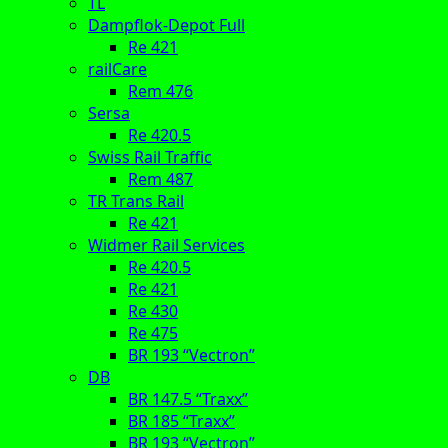
TL
Dampflok-Depot Full
Re 421
railCare
Rem 476
Sersa
Re 420.5
Swiss Rail Traffic
Rem 487
TR Trans Rail
Re 421
Widmer Rail Services
Re 420.5
Re 421
Re 430
Re 475
BR 193 “Vectron”
DB
BR 147.5 “Traxx”
BR 185 “Traxx”
BR 193 “Vectron”