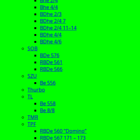
Bhe 2/4
Bhe 4/4
BDhe 2/3
BDhe 2/4 7
BDhe 2/4 11–14
BDhe 4/4
BDhe 4/6
SOB
BDe 576
RBDe 561
RBDe 566
SZU
Be 556
Thurbo
TL
Be 558
Be 8/8
TMR
TPF
RBDe 560 “Domino”
RBDe 567 171 – 173