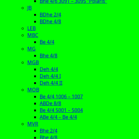
Bhe 4/6 3091 – 3095 “Polaris”
JB
BDhe 2/4
BDhe 4/8
LEB
MBC
Be 4/4
MG
Bhe 4/8
MGB
Deh 4/4
Deh 4/4 I
Deh 4/4 II
MOB
Be 4/4 1006 – 1007
ABDe 8/8
Be 4/4 5001 – 5004
ABe 4/4 – Be 4/4
MVR
Bhe 2/4
Bhe 4/8