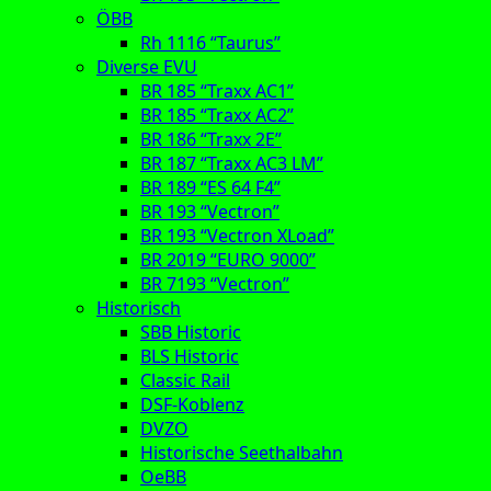
ÖBB
Rh 1116 “Taurus”
Diverse EVU
BR 185 “Traxx AC1”
BR 185 “Traxx AC2”
BR 186 “Traxx 2E”
BR 187 “Traxx AC3 LM”
BR 189 “ES 64 F4”
BR 193 “Vectron”
BR 193 “Vectron XLoad”
BR 2019 “EURO 9000”
BR 7193 “Vectron”
Historisch
SBB Historic
BLS Historic
Classic Rail
DSF-Koblenz
DVZO
Historische Seethalbahn
OeBB