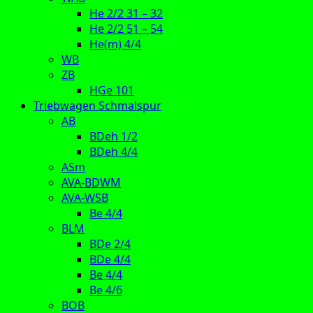
He 2/2 31 – 32
He 2/2 51 – 54
He(m) 4/4
WB
ZB
HGe 101
Triebwagen Schmalspur
AB
BDeh 1/2
BDeh 4/4
ASm
AVA-BDWM
AVA-WSB
Be 4/4
BLM
BDe 2/4
BDe 4/4
Be 4/4
Be 4/6
BOB