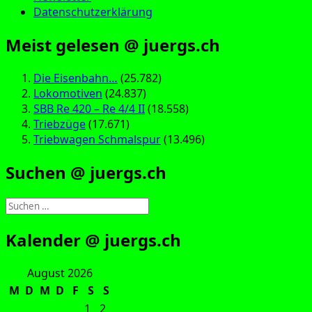
Datenschutzerklärung
Meist gelesen @ juergs.ch
Die Eisenbahn…
(25.782)
Lokomotiven
(24.837)
SBB Re 420 – Re 4/4 II
(18.558)
Triebzüge
(17.671)
Triebwagen Schmalspur
(13.496)
Suchen @ juergs.ch
Suchen
nach:
Kalender @ juergs.ch
August 2026
M
D
M
D
F
S
S
1
2