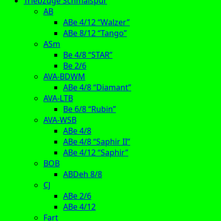
Triebzüge Schmalspur
AB
ABe 4/12 “Walzer”
ABe 8/12 “Tango”
ASm
Be 4/8 “STAR”
Be 2/6
AVA-BDWM
ABe 4/8 “Diamant”
AVA-LTB
Be 6/8 “Rubin”
AVA-WSB
ABe 4/8
ABe 4/8 “Saphir II”
ABe 4/12 “Saphir”
BOB
ABDeh 8/8
CJ
ABe 2/6
ABe 4/12
Fart