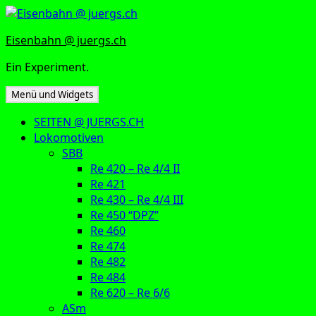
Zum
Inhalt
Eisenbahn @ juergs.ch
springen
Ein Experiment.
Menü und Widgets
SEITEN @ JUERGS.CH
Lokomotiven
SBB
Re 420 – Re 4/4 II
Re 421
Re 430 – Re 4/4 III
Re 450 “DPZ”
Re 460
Re 474
Re 482
Re 484
Re 620 – Re 6/6
ASm