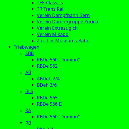
TEE-Classics
TR Trans Rail
Verein Dampfbahn Bern
Verein Dampfgruppe Zürich
Verein Extrazug.ch
Verein Mikado
Zürcher Museums-Bahn
Triebwagen
SBB
RBDe 560 “Domino”
RBDe 562
AB
ABDeh 2/4
BDeh 3/6
BLS
RBDe 565
RBDe 566 II
RA
RBDe 560 “Domino”
RB