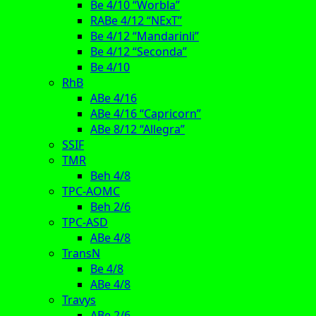
Be 4/10 “Worbla”
RABe 4/12 “NExT”
Be 4/12 “Mandarinli”
Be 4/12 “Seconda”
Be 4/10
RhB
ABe 4/16
ABe 4/16 “Capricorn”
ABe 8/12 “Allegra”
SSIF
TMR
Beh 4/8
TPC-AOMC
Beh 2/6
TPC-ASD
ABe 4/8
TransN
Be 4/8
ABe 4/8
Travys
ABe 2/6