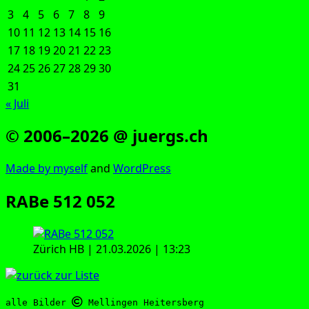
3
4
5
6
7
8
9
10
11
12
13
14
15
16
17
18
19
20
21
22
23
24
25
26
27
28
29
30
31
« Juli
© 2006–2026 @ juergs.ch
Made by mys­elf
and
Word­Press
RABe 512 052
Zürich HB | 21.03.2026 | 13:23
alle Bilder 
 Mellingen Heitersberg