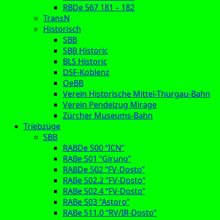
RBDe 567 181 – 182
TransN
Historisch
SBB
SBB Historic
BLS Historic
DSF-Koblenz
OeBB
Verein Historische Mittel-Thurgau-Bahn
Verein Pendelzug Mirage
Zürcher Museums-Bahn
Triebzüge
SBB
RABDe 500 “ICN”
RABe 501 “Giruno”
RABDe 502 “FV-Dosto”
RABe 502.2 “FV-Dosto”
RABe 502.4 “FV-Dosto”
RABe 503 “Astoro”
RABe 511.0 “RV/IR-Dosto”