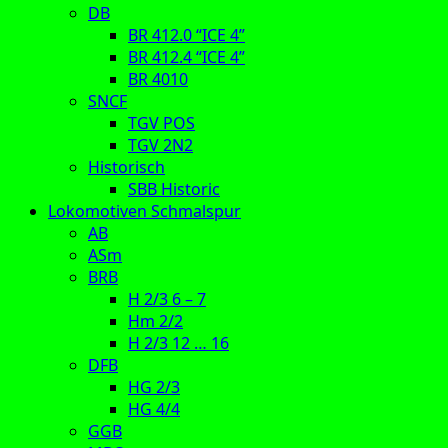
DB
BR 412.0 “ICE 4”
BR 412.4 “ICE 4”
BR 4010
SNCF
TGV POS
TGV 2N2
Historisch
SBB Historic
Lokomotiven Schmalspur
AB
ASm
BRB
H 2/3 6 – 7
Hm 2/2
H 2/3 12 … 16
DFB
HG 2/3
HG 4/4
GGB