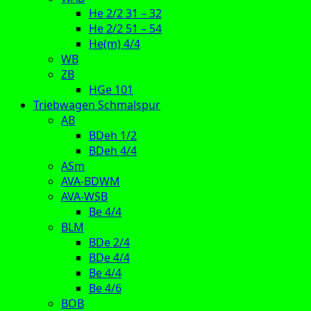
He 2/2 31 – 32
He 2/2 51 – 54
He(m) 4/4
WB
ZB
HGe 101
Triebwagen Schmalspur
AB
BDeh 1/2
BDeh 4/4
ASm
AVA-BDWM
AVA-WSB
Be 4/4
BLM
BDe 2/4
BDe 4/4
Be 4/4
Be 4/6
BOB