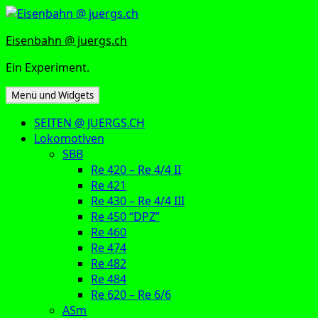
Zum
Inhalt
Eisenbahn @ juergs.ch
springen
Ein Experiment.
Menü und Widgets
SEITEN @ JUERGS.CH
Lokomotiven
SBB
Re 420 – Re 4/4 II
Re 421
Re 430 – Re 4/4 III
Re 450 “DPZ”
Re 460
Re 474
Re 482
Re 484
Re 620 – Re 6/6
ASm