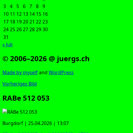
3
4
5
6
7
8
9
10
11
12
13
14
15
16
17
18
19
20
21
22
23
24
25
26
27
28
29
30
31
« Juli
© 2006–2026 @ juergs.ch
Made by mys­elf
and
Word­Press
Vorheriges Bild
RABe 512 053
Burg­dorf | 25.04.2026 | 13:07