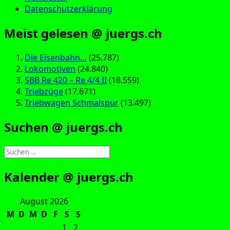
Datenschutzerklärung
Meist gelesen @ juergs.ch
Die Eisenbahn…
(25.787)
Lokomotiven
(24.840)
SBB Re 420 – Re 4/4 II
(18.559)
Triebzüge
(17.671)
Triebwagen Schmalspur
(13.497)
Suchen @ juergs.ch
Suchen
nach:
Kalender @ juergs.ch
August 2026
M
D
M
D
F
S
S
1
2