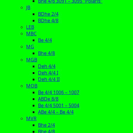
Bhe 4/6 3091 – 3095 “Polaris”
JB
BDhe 2/4
BDhe 4/8
LEB
MBC
Be 4/4
MG
Bhe 4/8
MGB
Deh 4/4
Deh 4/4 I
Deh 4/4 II
MOB
Be 4/4 1006 – 1007
ABDe 8/8
Be 4/4 5001 – 5004
ABe 4/4 – Be 4/4
MVR
Bhe 2/4
Bhe 4/8