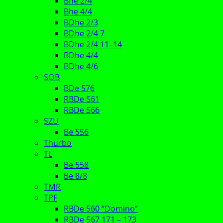
Bhe 2/4
Bhe 4/4
BDhe 2/3
BDhe 2/4 7
BDhe 2/4 11–14
BDhe 4/4
BDhe 4/6
SOB
BDe 576
RBDe 561
RBDe 566
SZU
Be 556
Thurbo
TL
Be 558
Be 8/8
TMR
TPF
RBDe 560 “Domino”
RBDe 567 171 – 173