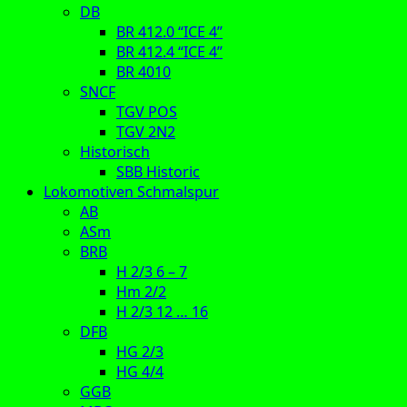
DB
BR 412.0 “ICE 4”
BR 412.4 “ICE 4”
BR 4010
SNCF
TGV POS
TGV 2N2
Historisch
SBB Historic
Lokomotiven Schmalspur
AB
ASm
BRB
H 2/3 6 – 7
Hm 2/2
H 2/3 12 … 16
DFB
HG 2/3
HG 4/4
GGB