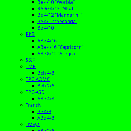
Be 4/10 “Worbla”
RABe 4/12 “NExT”
Be 4/12 “Mandarinli”
Be 4/12 “Seconda”
Be 4/10
RhB
ABe 4/16
ABe 4/16 “Capricorn”
ABe 8/12 “Allegra”
SSIF
TMR
Beh 4/8
TPC-AOMC
Beh 2/6
TPC-ASD
ABe 4/8
TransN
Be 4/8
ABe 4/8
Travys
ABe 2/6