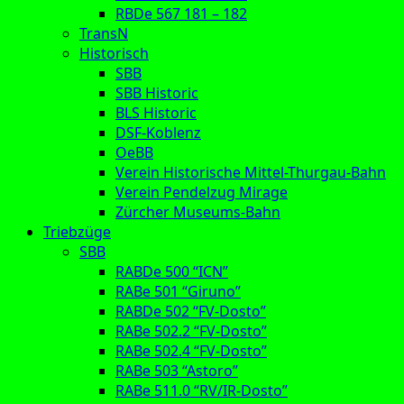
RBDe 567 181 – 182
TransN
Historisch
SBB
SBB Historic
BLS Historic
DSF-Koblenz
OeBB
Verein Historische Mittel-Thurgau-Bahn
Verein Pendelzug Mirage
Zürcher Museums-Bahn
Triebzüge
SBB
RABDe 500 “ICN”
RABe 501 “Giruno”
RABDe 502 “FV-Dosto”
RABe 502.2 “FV-Dosto”
RABe 502.4 “FV-Dosto”
RABe 503 “Astoro”
RABe 511.0 “RV/IR-Dosto”