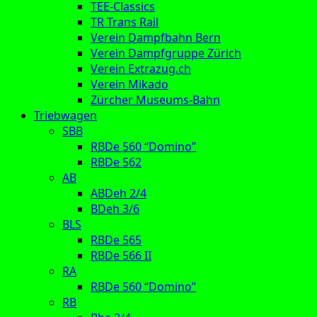
TEE-Classics
TR Trans Rail
Verein Dampfbahn Bern
Verein Dampfgruppe Zürich
Verein Extrazug.ch
Verein Mikado
Zürcher Museums-Bahn
Triebwagen
SBB
RBDe 560 “Domino”
RBDe 562
AB
ABDeh 2/4
BDeh 3/6
BLS
RBDe 565
RBDe 566 II
RA
RBDe 560 “Domino”
RB