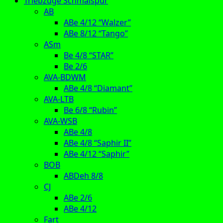
Triebzüge Schmalspur
AB
ABe 4/12 “Walzer”
ABe 8/12 “Tango”
ASm
Be 4/8 “STAR”
Be 2/6
AVA-BDWM
ABe 4/8 “Diamant”
AVA-LTB
Be 6/8 “Rubin”
AVA-WSB
ABe 4/8
ABe 4/8 “Saphir II”
ABe 4/12 “Saphir”
BOB
ABDeh 8/8
CJ
ABe 2/6
ABe 4/12
Fart