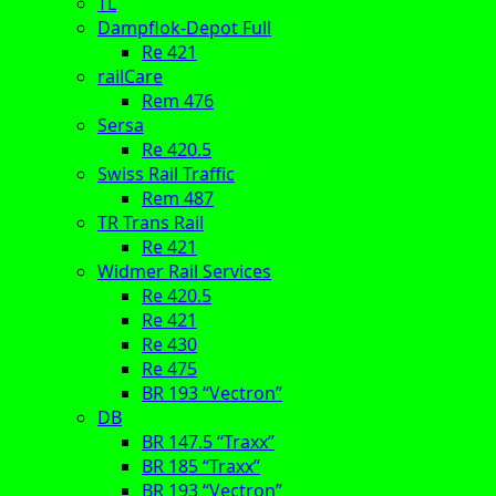
TL
Dampflok-Depot Full
Re 421
railCare
Rem 476
Sersa
Re 420.5
Swiss Rail Traffic
Rem 487
TR Trans Rail
Re 421
Widmer Rail Services
Re 420.5
Re 421
Re 430
Re 475
BR 193 “Vectron”
DB
BR 147.5 “Traxx”
BR 185 “Traxx”
BR 193 “Vectron”