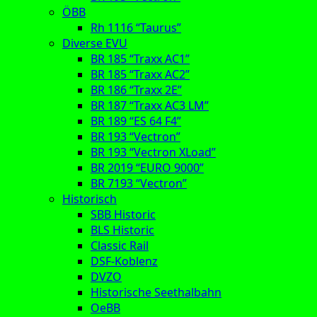
ÖBB
Rh 1116 “Taurus”
Diverse EVU
BR 185 “Traxx AC1”
BR 185 “Traxx AC2”
BR 186 “Traxx 2E”
BR 187 “Traxx AC3 LM”
BR 189 “ES 64 F4”
BR 193 “Vectron”
BR 193 “Vectron XLoad”
BR 2019 “EURO 9000”
BR 7193 “Vectron”
Historisch
SBB Historic
BLS Historic
Classic Rail
DSF-Koblenz
DVZO
Historische Seethalbahn
OeBB