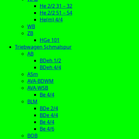
He 2/2 31 – 32
He 2/2 51 – 54
He(m) 4/4
WB
ZB
HGe 101
Triebwagen Schmalspur
AB
BDeh 1/2
BDeh 4/4
ASm
AVA-BDWM
AVA-WSB
Be 4/4
BLM
BDe 2/4
BDe 4/4
Be 4/4
Be 4/6
BOB