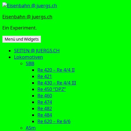
Zum
Inhalt
Eisenbahn @ juergs.ch
springen
Ein Experiment.
Menü und Widgets
SEITEN @ JUERGS.CH
Lokomotiven
SBB
Re 420 – Re 4/4 II
Re 421
Re 430 – Re 4/4 III
Re 450 “DPZ”
Re 460
Re 474
Re 482
Re 484
Re 620 – Re 6/6
ASm