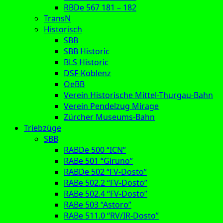
RBDe 567 181 – 182
TransN
Historisch
SBB
SBB Historic
BLS Historic
DSF-Koblenz
OeBB
Verein Historische Mittel-Thurgau-Bahn
Verein Pendelzug Mirage
Zürcher Museums-Bahn
Triebzüge
SBB
RABDe 500 “ICN”
RABe 501 “Giruno”
RABDe 502 “FV-Dosto”
RABe 502.2 “FV-Dosto”
RABe 502.4 “FV-Dosto”
RABe 503 “Astoro”
RABe 511.0 “RV/IR-Dosto”