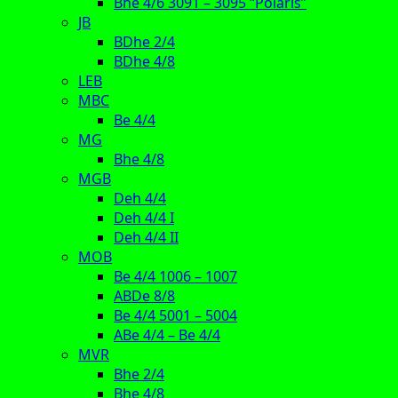
Bhe 4/6 3091 – 3095 “Polaris”
JB
BDhe 2/4
BDhe 4/8
LEB
MBC
Be 4/4
MG
Bhe 4/8
MGB
Deh 4/4
Deh 4/4 I
Deh 4/4 II
MOB
Be 4/4 1006 – 1007
ABDe 8/8
Be 4/4 5001 – 5004
ABe 4/4 – Be 4/4
MVR
Bhe 2/4
Bhe 4/8