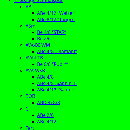
Triebzüge Schmalspur
AB
ABe 4/12 “Walzer”
ABe 8/12 “Tango”
ASm
Be 4/8 “STAR”
Be 2/6
AVA-BDWM
ABe 4/8 “Diamant”
AVA-LTB
Be 6/8 “Rubin”
AVA-WSB
ABe 4/8
ABe 4/8 “Saphir II”
ABe 4/12 “Saphir”
BOB
ABDeh 8/8
CJ
ABe 2/6
ABe 4/12
Fart