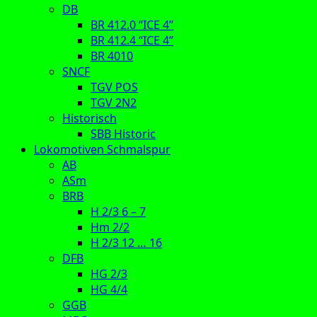
DB
BR 412.0 “ICE 4”
BR 412.4 “ICE 4”
BR 4010
SNCF
TGV POS
TGV 2N2
Historisch
SBB Historic
Lokomotiven Schmalspur
AB
ASm
BRB
H 2/3 6 – 7
Hm 2/2
H 2/3 12 … 16
DFB
HG 2/3
HG 4/4
GGB