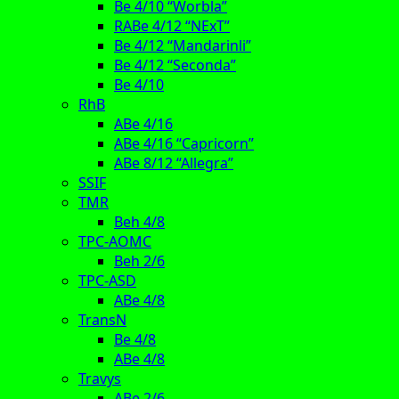
Be 4/10 “Worbla”
RABe 4/12 “NExT”
Be 4/12 “Mandarinli”
Be 4/12 “Seconda”
Be 4/10
RhB
ABe 4/16
ABe 4/16 “Capricorn”
ABe 8/12 “Allegra”
SSIF
TMR
Beh 4/8
TPC-AOMC
Beh 2/6
TPC-ASD
ABe 4/8
TransN
Be 4/8
ABe 4/8
Travys
ABe 2/6