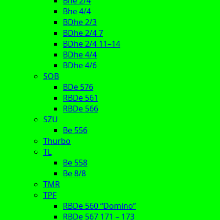
Bhe 2/4
Bhe 4/4
BDhe 2/3
BDhe 2/4 7
BDhe 2/4 11–14
BDhe 4/4
BDhe 4/6
SOB
BDe 576
RBDe 561
RBDe 566
SZU
Be 556
Thurbo
TL
Be 558
Be 8/8
TMR
TPF
RBDe 560 “Domino”
RBDe 567 171 – 173