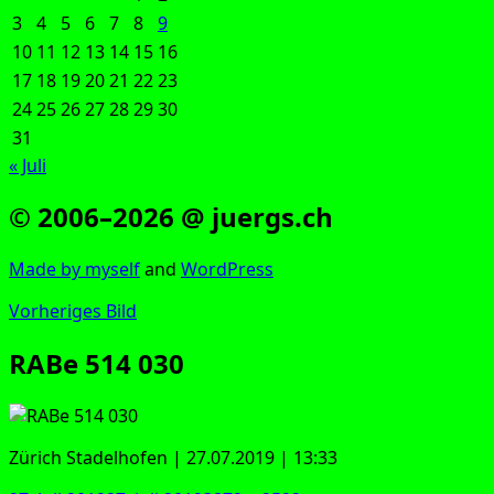
3
4
5
6
7
8
9
10
11
12
13
14
15
16
17
18
19
20
21
22
23
24
25
26
27
28
29
30
31
« Juli
© 2006–2026 @ juergs.ch
Made by mys­elf
and
Word­Press
Vorheriges Bild
RABe 514 030
Zürich Sta­del­ho­fen | 27.07.2019 | 13:33