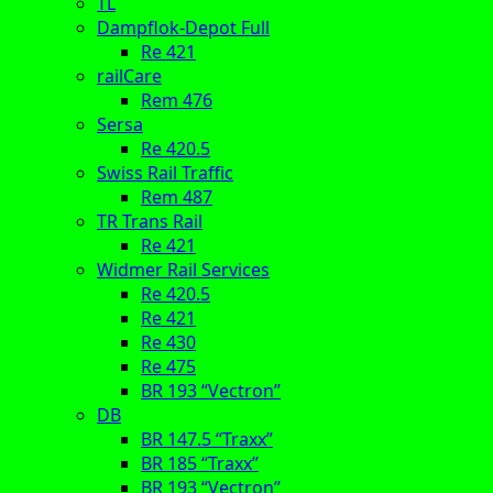
TL
Dampflok-Depot Full
Re 421
railCare
Rem 476
Sersa
Re 420.5
Swiss Rail Traffic
Rem 487
TR Trans Rail
Re 421
Widmer Rail Services
Re 420.5
Re 421
Re 430
Re 475
BR 193 “Vectron”
DB
BR 147.5 “Traxx”
BR 185 “Traxx”
BR 193 “Vectron”