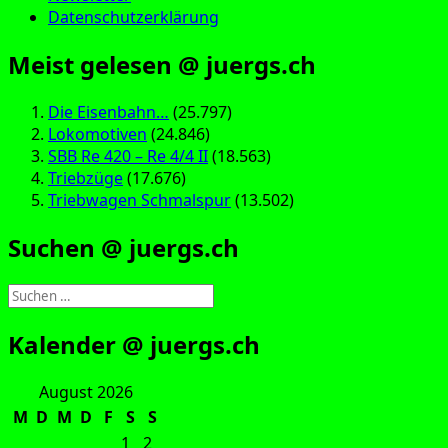
Datenschutzerklärung
Meist gelesen @ juergs.ch
Die Eisenbahn…
(25.797)
Lokomotiven
(24.846)
SBB Re 420 – Re 4/4 II
(18.563)
Triebzüge
(17.676)
Triebwagen Schmalspur
(13.502)
Suchen @ juergs.ch
Suchen
nach:
Kalender @ juergs.ch
August 2026
M
D
M
D
F
S
S
1
2