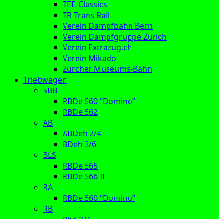
TEE-Classics
TR Trans Rail
Verein Dampfbahn Bern
Verein Dampfgruppe Zürich
Verein Extrazug.ch
Verein Mikado
Zürcher Museums-Bahn
Triebwagen
SBB
RBDe 560 “Domino”
RBDe 562
AB
ABDeh 2/4
BDeh 3/6
BLS
RBDe 565
RBDe 566 II
RA
RBDe 560 “Domino”
RB