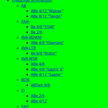
Triebzüge Schmalspur
AB
ABe 4/12 “Walzer”
ABe 8/12 “Tango”
ASm
Be 4/8 “STAR”
Be 2/6
AVA-BDWM
ABe 4/8 “Diamant”
AVA-LTB
Be 6/8 “Rubin”
AVA-WSB
ABe 4/8
ABe 4/8 “Saphir II”
ABe 4/12 “Saphir”
BOB
ABDeh 8/8
CJ
ABe 2/6
ABe 4/12
Fart