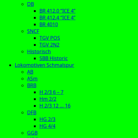
DB
BR 412.0 “ICE 4”
BR 412.4 “ICE 4”
BR 4010
SNCF
TGV POS
TGV 2N2
Historisch
SBB Historic
Lokomotiven Schmalspur
AB
ASm
BRB
H 2/3 6 – 7
Hm 2/2
H 2/3 12 … 16
DFB
HG 2/3
HG 4/4
GGB