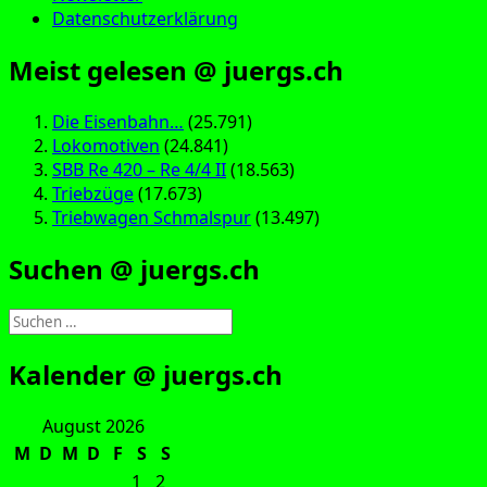
Datenschutzerklärung
Meist gelesen @ juergs.ch
Die Eisenbahn…
(25.791)
Lokomotiven
(24.841)
SBB Re 420 – Re 4/4 II
(18.563)
Triebzüge
(17.673)
Triebwagen Schmalspur
(13.497)
Suchen @ juergs.ch
Suchen
nach:
Kalender @ juergs.ch
August 2026
M
D
M
D
F
S
S
1
2