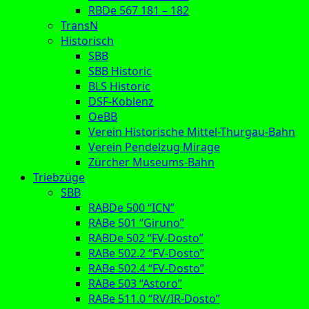
RBDe 567 181 – 182
TransN
Historisch
SBB
SBB Historic
BLS Historic
DSF-Koblenz
OeBB
Verein Historische Mittel-Thurgau-Bahn
Verein Pendelzug Mirage
Zürcher Museums-Bahn
Triebzüge
SBB
RABDe 500 “ICN”
RABe 501 “Giruno”
RABDe 502 “FV-Dosto”
RABe 502.2 “FV-Dosto”
RABe 502.4 “FV-Dosto”
RABe 503 “Astoro”
RABe 511.0 “RV/IR-Dosto”