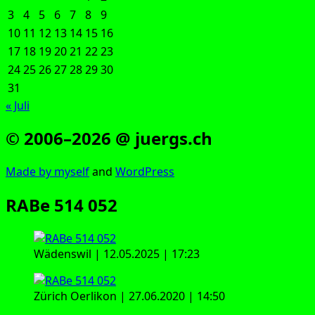
3
4
5
6
7
8
9
10
11
12
13
14
15
16
17
18
19
20
21
22
23
24
25
26
27
28
29
30
31
« Juli
© 2006–2026 @ juergs.ch
Made by mys­elf
and
Word­Press
RABe 514 052
Wädens­wil | 12.05.2025 | 17:23
Zürich Oer­li­kon | 27.06.2020 | 14:50