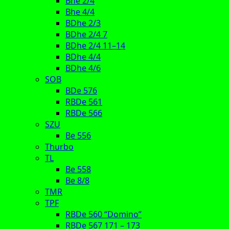
Bhe 2/4
Bhe 4/4
BDhe 2/3
BDhe 2/4 7
BDhe 2/4 11–14
BDhe 4/4
BDhe 4/6
SOB
BDe 576
RBDe 561
RBDe 566
SZU
Be 556
Thurbo
TL
Be 558
Be 8/8
TMR
TPF
RBDe 560 “Domino”
RBDe 567 171 – 173