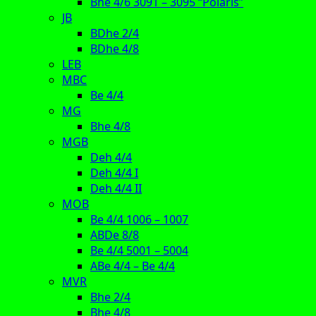
Bhe 4/6 3091 – 3095 “Polaris”
JB
BDhe 2/4
BDhe 4/8
LEB
MBC
Be 4/4
MG
Bhe 4/8
MGB
Deh 4/4
Deh 4/4 I
Deh 4/4 II
MOB
Be 4/4 1006 – 1007
ABDe 8/8
Be 4/4 5001 – 5004
ABe 4/4 – Be 4/4
MVR
Bhe 2/4
Bhe 4/8