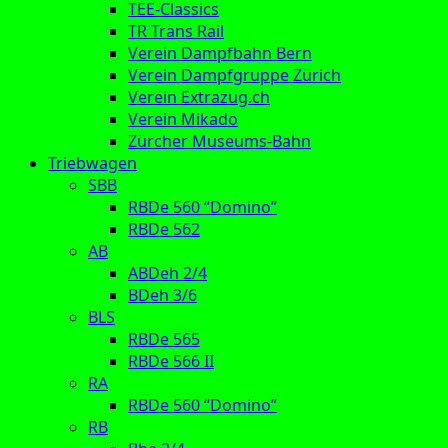
TEE-Classics
TR Trans Rail
Verein Dampfbahn Bern
Verein Dampfgruppe Zürich
Verein Extrazug.ch
Verein Mikado
Zürcher Museums-Bahn
Triebwagen
SBB
RBDe 560 “Domino”
RBDe 562
AB
ABDeh 2/4
BDeh 3/6
BLS
RBDe 565
RBDe 566 II
RA
RBDe 560 “Domino”
RB