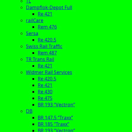
TL
Dampflok-Depot Full
Re 421
railCare
Rem 476
Sersa
Re 420.5
Swiss Rail Traffic
Rem 487
TR Trans Rail
Re 421
Widmer Rail Services
Re 420.5
Re 421
Re 430
Re 475
BR 193 “Vectron”
DB
BR 147.5 “Traxx”
BR 185 “Traxx”
BR 193 “Vectron”