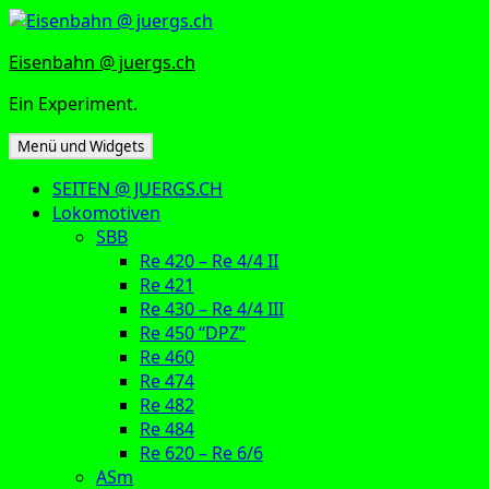
Zum
Inhalt
Eisenbahn @ juergs.ch
springen
Ein Experiment.
Menü und Widgets
SEITEN @ JUERGS.CH
Lokomotiven
SBB
Re 420 – Re 4/4 II
Re 421
Re 430 – Re 4/4 III
Re 450 “DPZ”
Re 460
Re 474
Re 482
Re 484
Re 620 – Re 6/6
ASm