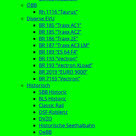
ÖBB
Rh 1116 “Taurus”
Diverse EVU
BR 185 “Traxx AC1”
BR 185 “Traxx AC2”
BR 186 “Traxx 2E”
BR 187 “Traxx AC3 LM”
BR 189 “ES 64 F4”
BR 193 “Vectron”
BR 193 “Vectron XLoad”
BR 2019 “EURO 9000”
BR 7193 “Vectron”
Historisch
SBB Historic
BLS Historic
Classic Rail
DSF-Koblenz
DVZO
Historische Seethalbahn
OeBB