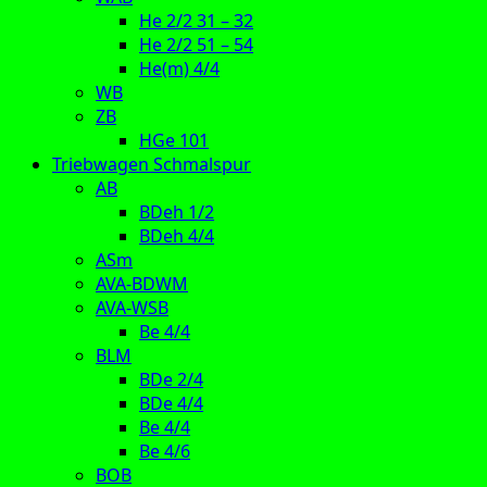
He 2/2 31 – 32
He 2/2 51 – 54
He(m) 4/4
WB
ZB
HGe 101
Triebwagen Schmalspur
AB
BDeh 1/2
BDeh 4/4
ASm
AVA-BDWM
AVA-WSB
Be 4/4
BLM
BDe 2/4
BDe 4/4
Be 4/4
Be 4/6
BOB