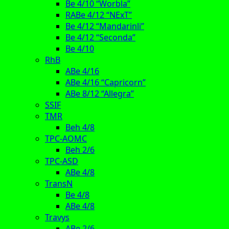
Be 4/10 “Worbla”
RABe 4/12 “NExT”
Be 4/12 “Mandarinli”
Be 4/12 “Seconda”
Be 4/10
RhB
ABe 4/16
ABe 4/16 “Capricorn”
ABe 8/12 “Allegra”
SSIF
TMR
Beh 4/8
TPC-AOMC
Beh 2/6
TPC-ASD
ABe 4/8
TransN
Be 4/8
ABe 4/8
Travys
ABe 2/6