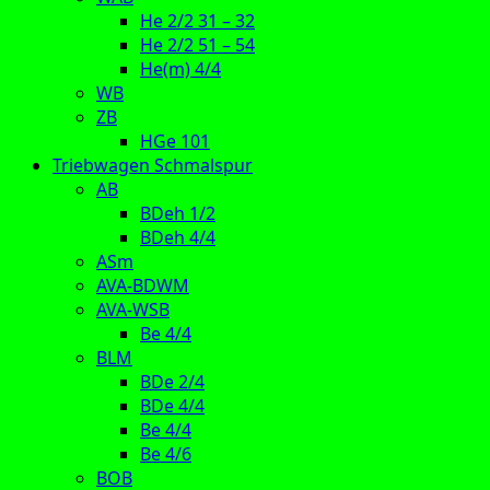
He 2/2 31 – 32
He 2/2 51 – 54
He(m) 4/4
WB
ZB
HGe 101
Triebwagen Schmalspur
AB
BDeh 1/2
BDeh 4/4
ASm
AVA-BDWM
AVA-WSB
Be 4/4
BLM
BDe 2/4
BDe 4/4
Be 4/4
Be 4/6
BOB