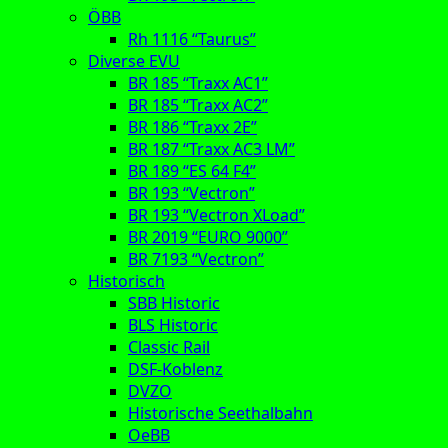
ÖBB
Rh 1116 “Taurus”
Diverse EVU
BR 185 “Traxx AC1”
BR 185 “Traxx AC2”
BR 186 “Traxx 2E”
BR 187 “Traxx AC3 LM”
BR 189 “ES 64 F4”
BR 193 “Vectron”
BR 193 “Vectron XLoad”
BR 2019 “EURO 9000”
BR 7193 “Vectron”
Historisch
SBB Historic
BLS Historic
Classic Rail
DSF-Koblenz
DVZO
Historische Seethalbahn
OeBB