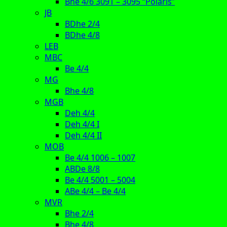
Bhe 4/6 3091 – 3095 “Polaris”
JB
BDhe 2/4
BDhe 4/8
LEB
MBC
Be 4/4
MG
Bhe 4/8
MGB
Deh 4/4
Deh 4/4 I
Deh 4/4 II
MOB
Be 4/4 1006 – 1007
ABDe 8/8
Be 4/4 5001 – 5004
ABe 4/4 – Be 4/4
MVR
Bhe 2/4
Bhe 4/8