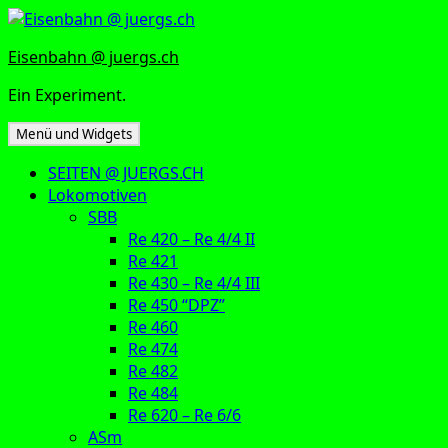
Zum
Inhalt
Eisenbahn @ juergs.ch
springen
Ein Experiment.
Menü und Widgets
SEITEN @ JUERGS.CH
Lokomotiven
SBB
Re 420 – Re 4/4 II
Re 421
Re 430 – Re 4/4 III
Re 450 “DPZ”
Re 460
Re 474
Re 482
Re 484
Re 620 – Re 6/6
ASm