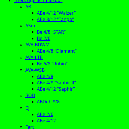
Triebzüge Schmalspur
AB
ABe 4/12 “Walzer”
ABe 8/12 “Tango”
ASm
Be 4/8 “STAR”
Be 2/6
AVA-BDWM
ABe 4/8 “Diamant”
AVA-LTB
Be 6/8 “Rubin”
AVA-WSB
ABe 4/8
ABe 4/8 “Saphir II”
ABe 4/12 “Saphir”
BOB
ABDeh 8/8
CJ
ABe 2/6
ABe 4/12
Fart