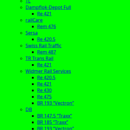
TL
Dampflok-Depot Full
Re 421
railCare
Rem 476
Sersa
Re 420.5
Swiss Rail Traffic
Rem 487
TR Trans Rail
Re 421
Widmer Rail Services
Re 420.5
Re 421
Re 430
Re 475
BR 193 “Vectron”
DB
BR 147.5 “Traxx”
BR 185 “Traxx”
BR 193 “Vectron”