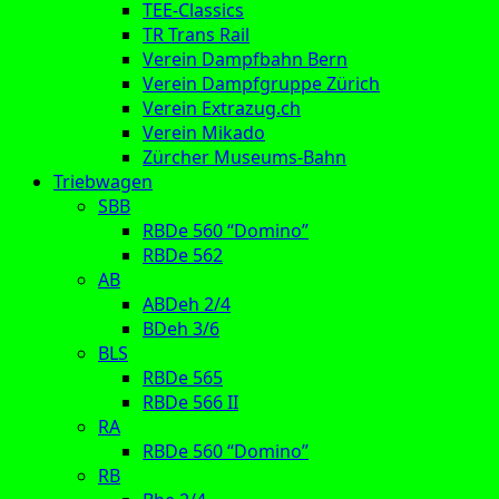
TEE-Classics
TR Trans Rail
Verein Dampfbahn Bern
Verein Dampfgruppe Zürich
Verein Extrazug.ch
Verein Mikado
Zürcher Museums-Bahn
Triebwagen
SBB
RBDe 560 “Domino”
RBDe 562
AB
ABDeh 2/4
BDeh 3/6
BLS
RBDe 565
RBDe 566 II
RA
RBDe 560 “Domino”
RB