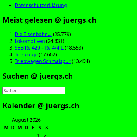
Datenschutzerklärung
Meist gelesen @ juergs.ch
Die Eisenbahn…
(25.779)
Lokomotiven
(24.831)
SBB Re 420 – Re 4/4 II
(18.553)
Triebzüge
(17.662)
Triebwagen Schmalspur
(13.494)
Suchen @ juergs.ch
Suchen
nach:
Kalender @ juergs.ch
August 2026
M
D
M
D
F
S
S
1
2