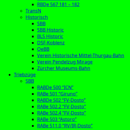
RBDe 567 181 – 182
TransN
Historisch
SBB
SBB Historic
BLS Historic
DSF-Koblenz
OeBB
Verein Historische Mittel-Thurgau-Bahn
Verein Pendelzug Mirage
Zürcher Museums-Bahn
Triebzüge
SBB
RABDe 500 “ICN”
RABe 501 “Giruno”
RABDe 502 “FV-Dosto”
RABe 502.2 “FV-Dosto”
RABe 502.4 “FV-Dosto”
RABe 503 “Astoro”
RABe 511.0 “RV/IR-Dosto”