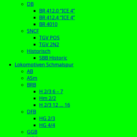
DB
BR 412.0 “ICE 4”
BR 412.4 “ICE 4”
BR 4010
SNCF
TGV POS
TGV 2N2
Historisch
SBB Historic
Lokomotiven Schmalspur
AB
ASm
BRB
H 2/3 6 – 7
Hm 2/2
H 2/3 12 … 16
DFB
HG 2/3
HG 4/4
GGB