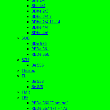
Bhe 2/4
Bhe 4/4
BDhe 2/3
BDhe 2/4 7
BDhe 2/4 11–14
BDhe 4/4
BDhe 4/6
SOB
BDe 576
RBDe 561
RBDe 566
SZU
Be 556
Thurbo
TL
Be 558
Be 8/8
TMR
TPF
RBDe 560 “Domino”
RBDe 567 171 – 173