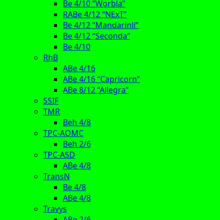
Be 4/10 “Worbla”
RABe 4/12 “NExT”
Be 4/12 “Mandarinli”
Be 4/12 “Seconda”
Be 4/10
RhB
ABe 4/16
ABe 4/16 “Capricorn”
ABe 8/12 “Allegra”
SSIF
TMR
Beh 4/8
TPC-AOMC
Beh 2/6
TPC-ASD
ABe 4/8
TransN
Be 4/8
ABe 4/8
Travys
ABe 2/6