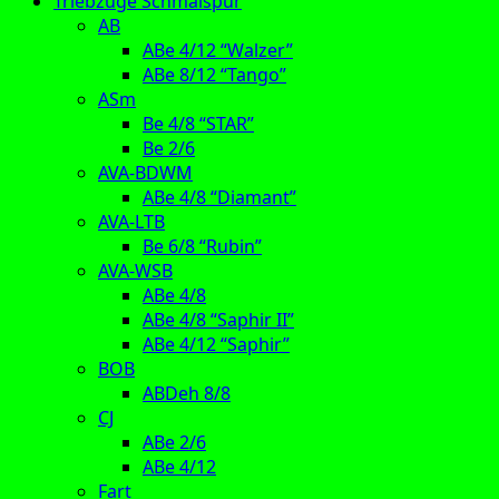
Triebzüge Schmalspur
AB
ABe 4/12 “Walzer”
ABe 8/12 “Tango”
ASm
Be 4/8 “STAR”
Be 2/6
AVA-BDWM
ABe 4/8 “Diamant”
AVA-LTB
Be 6/8 “Rubin”
AVA-WSB
ABe 4/8
ABe 4/8 “Saphir II”
ABe 4/12 “Saphir”
BOB
ABDeh 8/8
CJ
ABe 2/6
ABe 4/12
Fart