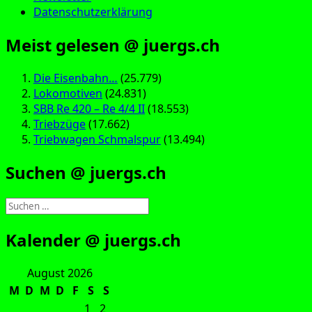
Datenschutzerklärung
Meist gelesen @ juergs.ch
Die Eisenbahn…
(25.779)
Lokomotiven
(24.831)
SBB Re 420 – Re 4/4 II
(18.553)
Triebzüge
(17.662)
Triebwagen Schmalspur
(13.494)
Suchen @ juergs.ch
Suchen
nach:
Kalender @ juergs.ch
August 2026
M
D
M
D
F
S
S
1
2