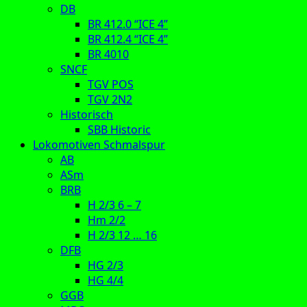
DB
BR 412.0 “ICE 4”
BR 412.4 “ICE 4”
BR 4010
SNCF
TGV POS
TGV 2N2
Historisch
SBB Historic
Lokomotiven Schmalspur
AB
ASm
BRB
H 2/3 6 – 7
Hm 2/2
H 2/3 12 … 16
DFB
HG 2/3
HG 4/4
GGB