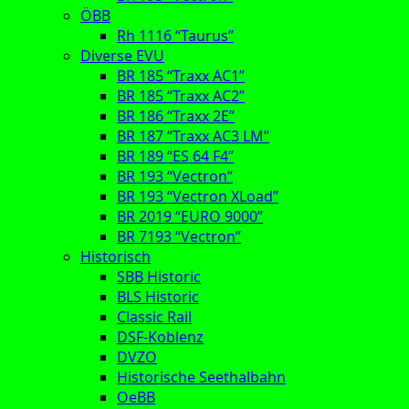
ÖBB
Rh 1116 “Taurus”
Diverse EVU
BR 185 “Traxx AC1”
BR 185 “Traxx AC2”
BR 186 “Traxx 2E”
BR 187 “Traxx AC3 LM”
BR 189 “ES 64 F4”
BR 193 “Vectron”
BR 193 “Vectron XLoad”
BR 2019 “EURO 9000”
BR 7193 “Vectron”
Historisch
SBB Historic
BLS Historic
Classic Rail
DSF-Koblenz
DVZO
Historische Seethalbahn
OeBB