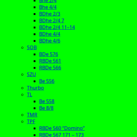
Bhe 2/4
Bhe 4/4
BDhe 2/3
BDhe 2/4 7
BDhe 2/4 11–14
BDhe 4/4
BDhe 4/6
SOB
BDe 576
RBDe 561
RBDe 566
SZU
Be 556
Thurbo
TL
Be 558
Be 8/8
TMR
TPF
RBDe 560 “Domino”
RBDe 567 171 – 173