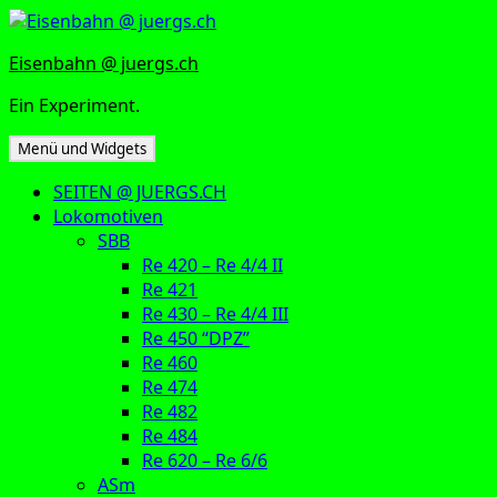
Zum
Inhalt
Eisenbahn @ juergs.ch
springen
Ein Experiment.
Menü und Widgets
SEITEN @ JUERGS.CH
Lokomotiven
SBB
Re 420 – Re 4/4 II
Re 421
Re 430 – Re 4/4 III
Re 450 “DPZ”
Re 460
Re 474
Re 482
Re 484
Re 620 – Re 6/6
ASm