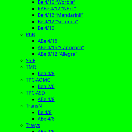
Be 4/10 “Worbla”
RABe 4/12 “NExT”
Be 4/12 “Mandarinli”
Be 4/12 “Seconda”
Be 4/10
RhB
ABe 4/16
ABe 4/16 “Capricorn”
ABe 8/12 “Allegra”
SSIF
TMR
Beh 4/8
TPC-AOMC
Beh 2/6
TPC-ASD
ABe 4/8
TransN
Be 4/8
ABe 4/8
Travys
ABe 2/6