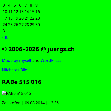
3
4
5
6
7
8
9
10
11
12
13
14
15
16
17
18
19
20
21
22
23
24
25
26
27
28
29
30
31
« Juli
© 2006–2026 @ juergs.ch
Made by mys­elf
and
Word­Press
Nächstes Bild
RABe 515 016
Zol­li­kofen | 09.08.2014 | 13:36