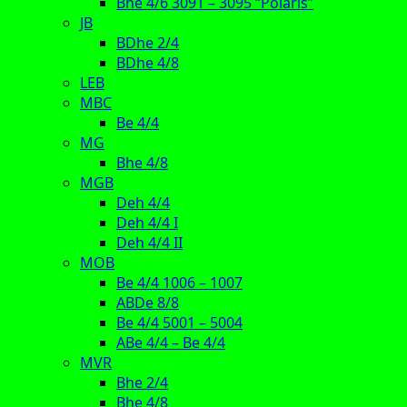
Bhe 4/6 3091 – 3095 “Polaris”
JB
BDhe 2/4
BDhe 4/8
LEB
MBC
Be 4/4
MG
Bhe 4/8
MGB
Deh 4/4
Deh 4/4 I
Deh 4/4 II
MOB
Be 4/4 1006 – 1007
ABDe 8/8
Be 4/4 5001 – 5004
ABe 4/4 – Be 4/4
MVR
Bhe 2/4
Bhe 4/8