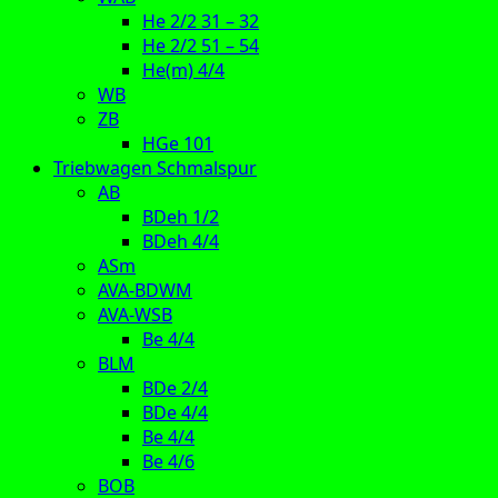
He 2/2 31 – 32
He 2/2 51 – 54
He(m) 4/4
WB
ZB
HGe 101
Triebwagen Schmalspur
AB
BDeh 1/2
BDeh 4/4
ASm
AVA-BDWM
AVA-WSB
Be 4/4
BLM
BDe 2/4
BDe 4/4
Be 4/4
Be 4/6
BOB