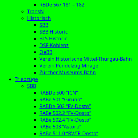
RBDe 567 181 – 182
TransN
Historisch
SBB
SBB Historic
BLS Historic
DSF-Koblenz
OeBB
Verein Historische Mittel-Thurgau-Bahn
Verein Pendelzug Mirage
Zürcher Museums-Bahn
Triebzüge
SBB
RABDe 500 “ICN”
RABe 501 “Giruno”
RABDe 502 “FV-Dosto”
RABe 502.2 “FV-Dosto”
RABe 502.4 “FV-Dosto”
RABe 503 “Astoro”
RABe 511.0 “RV/IR-Dosto”