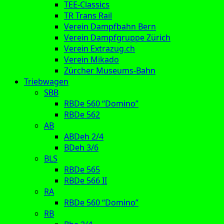
TEE-Classics
TR Trans Rail
Verein Dampfbahn Bern
Verein Dampfgruppe Zürich
Verein Extrazug.ch
Verein Mikado
Zürcher Museums-Bahn
Triebwagen
SBB
RBDe 560 “Domino”
RBDe 562
AB
ABDeh 2/4
BDeh 3/6
BLS
RBDe 565
RBDe 566 II
RA
RBDe 560 “Domino”
RB