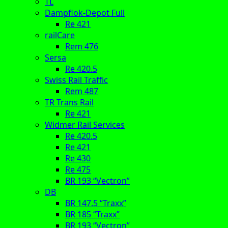
TL
Dampflok-Depot Full
Re 421
railCare
Rem 476
Sersa
Re 420.5
Swiss Rail Traffic
Rem 487
TR Trans Rail
Re 421
Widmer Rail Services
Re 420.5
Re 421
Re 430
Re 475
BR 193 “Vectron”
DB
BR 147.5 “Traxx”
BR 185 “Traxx”
BR 193 “Vectron”