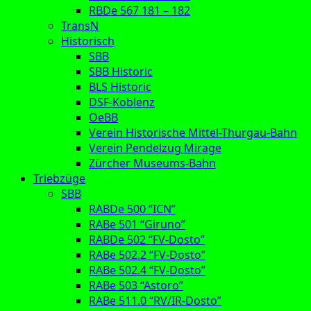
RBDe 567 181 – 182
TransN
Historisch
SBB
SBB Historic
BLS Historic
DSF-Koblenz
OeBB
Verein Historische Mittel-Thurgau-Bahn
Verein Pendelzug Mirage
Zürcher Museums-Bahn
Triebzüge
SBB
RABDe 500 “ICN”
RABe 501 “Giruno”
RABDe 502 “FV-Dosto”
RABe 502.2 “FV-Dosto”
RABe 502.4 “FV-Dosto”
RABe 503 “Astoro”
RABe 511.0 “RV/IR-Dosto”