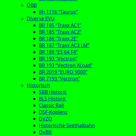
ÖBB
Rh 1116 “Taurus”
Diverse EVU
BR 185 “Traxx AC1”
BR 185 “Traxx AC2”
BR 186 “Traxx 2E”
BR 187 “Traxx AC3 LM”
BR 189 “ES 64 F4”
BR 193 “Vectron”
BR 193 “Vectron XLoad”
BR 2019 “EURO 9000”
BR 7193 “Vectron”
Historisch
SBB Historic
BLS Historic
Classic Rail
DSF-Koblenz
DVZO
Historische Seethalbahn
OeBB