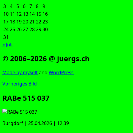
3
4
5
6
7
8
9
10
11
12
13
14
15
16
17
18
19
20
21
22
23
24
25
26
27
28
29
30
31
« Juli
© 2006–2026 @ juergs.ch
Made by mys­elf
and
Word­Press
Vorheriges Bild
RABe 515 037
Burg­dorf | 25.04.2026 | 12:39