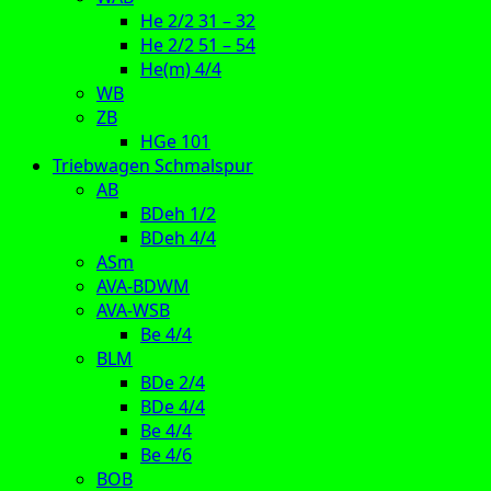
He 2/2 31 – 32
He 2/2 51 – 54
He(m) 4/4
WB
ZB
HGe 101
Triebwagen Schmalspur
AB
BDeh 1/2
BDeh 4/4
ASm
AVA-BDWM
AVA-WSB
Be 4/4
BLM
BDe 2/4
BDe 4/4
Be 4/4
Be 4/6
BOB