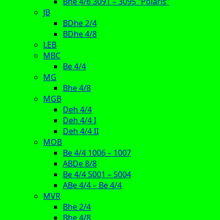
Bhe 4/6 3091 – 3095 “Polaris”
JB
BDhe 2/4
BDhe 4/8
LEB
MBC
Be 4/4
MG
Bhe 4/8
MGB
Deh 4/4
Deh 4/4 I
Deh 4/4 II
MOB
Be 4/4 1006 – 1007
ABDe 8/8
Be 4/4 5001 – 5004
ABe 4/4 – Be 4/4
MVR
Bhe 2/4
Bhe 4/8