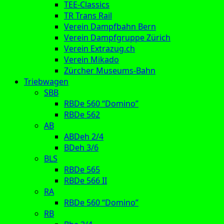
TEE-Classics
TR Trans Rail
Verein Dampfbahn Bern
Verein Dampfgruppe Zürich
Verein Extrazug.ch
Verein Mikado
Zürcher Museums-Bahn
Triebwagen
SBB
RBDe 560 “Domino”
RBDe 562
AB
ABDeh 2/4
BDeh 3/6
BLS
RBDe 565
RBDe 566 II
RA
RBDe 560 “Domino”
RB