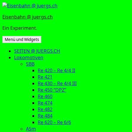
Zum
Inhalt
Eisenbahn @ juergs.ch
springen
Ein Experiment.
Menü und Widgets
SEITEN @ JUERGS.CH
Lokomotiven
SBB
Re 420 – Re 4/4 II
Re 421
Re 430 – Re 4/4 III
Re 450 “DPZ”
Re 460
Re 474
Re 482
Re 484
Re 620 – Re 6/6
ASm