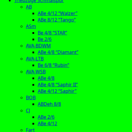
Triebzüge Schmalspur
AB
ABe 4/12 “Walzer”
ABe 8/12 “Tango”
ASm
Be 4/8 “STAR”
Be 2/6
AVA-BDWM
ABe 4/8 “Diamant”
AVA-LTB
Be 6/8 “Rubin”
AVA-WSB
ABe 4/8
ABe 4/8 “Saphir II”
ABe 4/12 “Saphir”
BOB
ABDeh 8/8
CJ
ABe 2/6
ABe 4/12
Fart