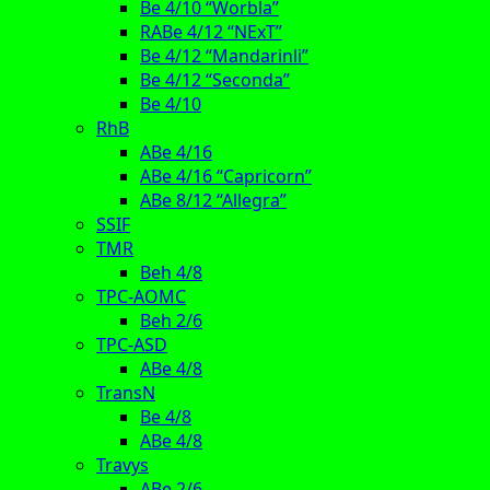
Be 4/10 “Worbla”
RABe 4/12 “NExT”
Be 4/12 “Mandarinli”
Be 4/12 “Seconda”
Be 4/10
RhB
ABe 4/16
ABe 4/16 “Capricorn”
ABe 8/12 “Allegra”
SSIF
TMR
Beh 4/8
TPC-AOMC
Beh 2/6
TPC-ASD
ABe 4/8
TransN
Be 4/8
ABe 4/8
Travys
ABe 2/6