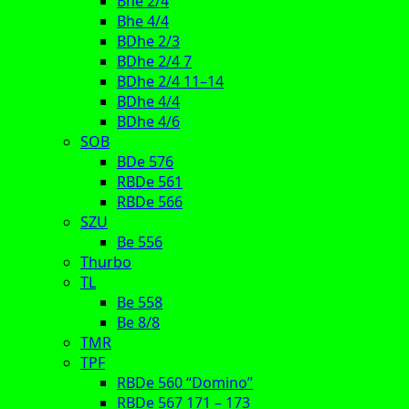
Bhe 2/4
Bhe 4/4
BDhe 2/3
BDhe 2/4 7
BDhe 2/4 11–14
BDhe 4/4
BDhe 4/6
SOB
BDe 576
RBDe 561
RBDe 566
SZU
Be 556
Thurbo
TL
Be 558
Be 8/8
TMR
TPF
RBDe 560 “Domino”
RBDe 567 171 – 173