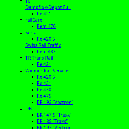
TL
Dampflok-Depot Full
Re 421
railCare
Rem 476
Sersa
Re 420.5
Swiss Rail Traffic
Rem 487
TR Trans Rail
Re 421
Widmer Rail Services
Re 420.5
Re 421
Re 430
Re 475
BR 193 “Vectron”
DB
BR 147.5 “Traxx”
BR 185 “Traxx”
BR 193 “Vectron”