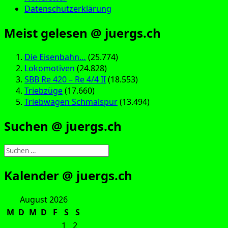
Datenschutzerklärung
Meist gelesen @ juergs.ch
Die Eisenbahn…
(25.774)
Lokomotiven
(24.828)
SBB Re 420 – Re 4/4 II
(18.553)
Triebzüge
(17.660)
Triebwagen Schmalspur
(13.494)
Suchen @ juergs.ch
Suchen
nach:
Kalender @ juergs.ch
August 2026
M
D
M
D
F
S
S
1
2