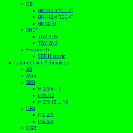
DB
BR 412.0 “ICE 4”
BR 412.4 “ICE 4”
BR 4010
SNCF
TGV POS
TGV 2N2
Historisch
SBB Historic
Lokomotiven Schmalspur
AB
ASm
BRB
H 2/3 6 – 7
Hm 2/2
H 2/3 12 … 16
DFB
HG 2/3
HG 4/4
GGB