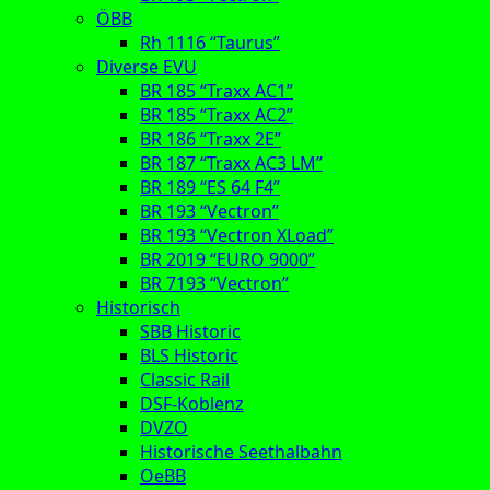
ÖBB
Rh 1116 “Taurus”
Diverse EVU
BR 185 “Traxx AC1”
BR 185 “Traxx AC2”
BR 186 “Traxx 2E”
BR 187 “Traxx AC3 LM”
BR 189 “ES 64 F4”
BR 193 “Vectron”
BR 193 “Vectron XLoad”
BR 2019 “EURO 9000”
BR 7193 “Vectron”
Historisch
SBB Historic
BLS Historic
Classic Rail
DSF-Koblenz
DVZO
Historische Seethalbahn
OeBB