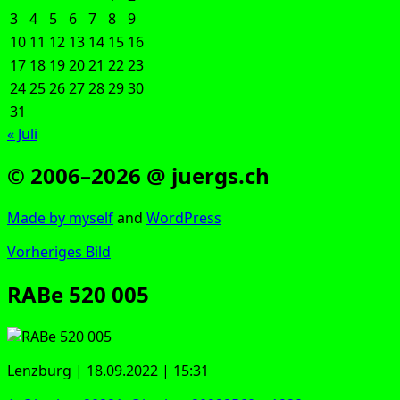
3
4
5
6
7
8
9
10
11
12
13
14
15
16
17
18
19
20
21
22
23
24
25
26
27
28
29
30
31
« Juli
© 2006–2026 @ juergs.ch
Made by mys­elf
and
Word­Press
Vorheriges Bild
RABe 520 005
Lenz­burg | 18.09.2022 | 15:31