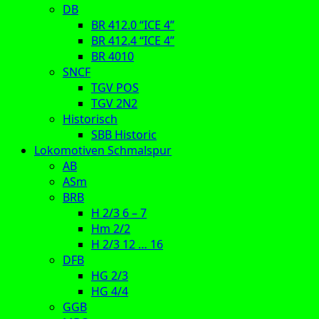
DB
BR 412.0 “ICE 4”
BR 412.4 “ICE 4”
BR 4010
SNCF
TGV POS
TGV 2N2
Historisch
SBB Historic
Lokomotiven Schmalspur
AB
ASm
BRB
H 2/3 6 – 7
Hm 2/2
H 2/3 12 … 16
DFB
HG 2/3
HG 4/4
GGB