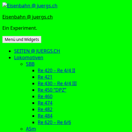
Zum
Inhalt
Eisenbahn @ juergs.ch
springen
Ein Experiment.
Menü und Widgets
SEITEN @ JUERGS.CH
Lokomotiven
SBB
Re 420 – Re 4/4 II
Re 421
Re 430 – Re 4/4 III
Re 450 “DPZ”
Re 460
Re 474
Re 482
Re 484
Re 620 – Re 6/6
ASm