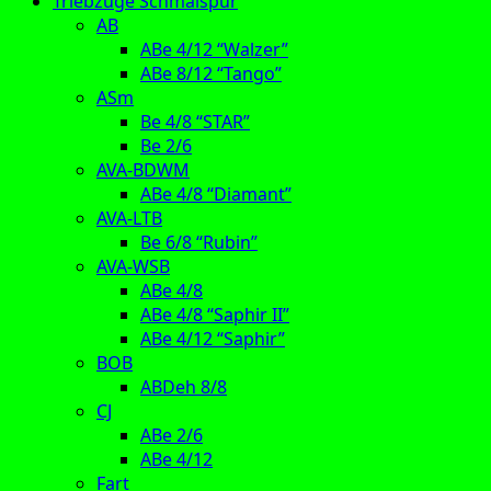
Triebzüge Schmalspur
AB
ABe 4/12 “Walzer”
ABe 8/12 “Tango”
ASm
Be 4/8 “STAR”
Be 2/6
AVA-BDWM
ABe 4/8 “Diamant”
AVA-LTB
Be 6/8 “Rubin”
AVA-WSB
ABe 4/8
ABe 4/8 “Saphir II”
ABe 4/12 “Saphir”
BOB
ABDeh 8/8
CJ
ABe 2/6
ABe 4/12
Fart