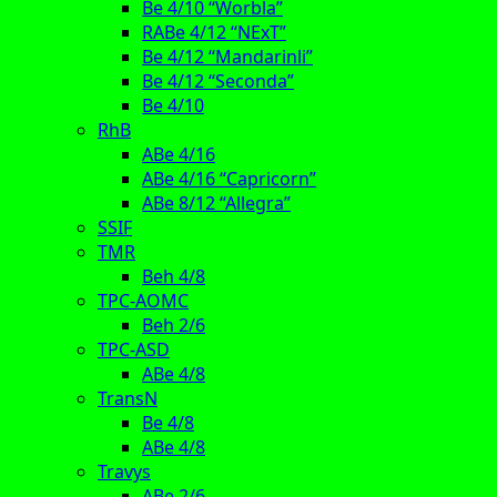
Be 4/10 “Worbla”
RABe 4/12 “NExT”
Be 4/12 “Mandarinli”
Be 4/12 “Seconda”
Be 4/10
RhB
ABe 4/16
ABe 4/16 “Capricorn”
ABe 8/12 “Allegra”
SSIF
TMR
Beh 4/8
TPC-AOMC
Beh 2/6
TPC-ASD
ABe 4/8
TransN
Be 4/8
ABe 4/8
Travys
ABe 2/6