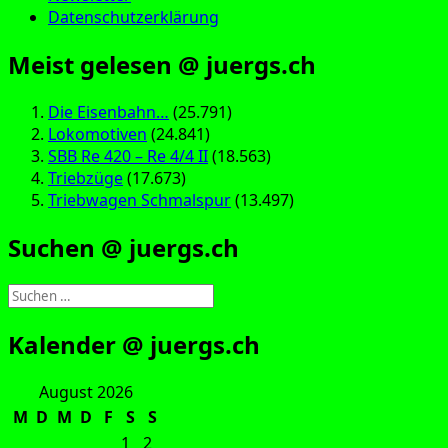
Datenschutzerklärung
Meist gelesen @ juergs.ch
Die Eisenbahn…
(25.791)
Lokomotiven
(24.841)
SBB Re 420 – Re 4/4 II
(18.563)
Triebzüge
(17.673)
Triebwagen Schmalspur
(13.497)
Suchen @ juergs.ch
Suchen
nach:
Kalender @ juergs.ch
August 2026
M
D
M
D
F
S
S
1
2