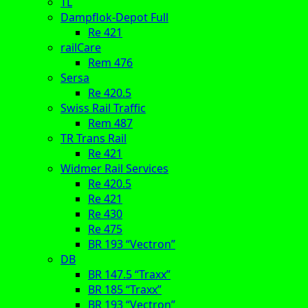
TL
Dampflok-Depot Full
Re 421
railCare
Rem 476
Sersa
Re 420.5
Swiss Rail Traffic
Rem 487
TR Trans Rail
Re 421
Widmer Rail Services
Re 420.5
Re 421
Re 430
Re 475
BR 193 “Vectron”
DB
BR 147.5 “Traxx”
BR 185 “Traxx”
BR 193 “Vectron”