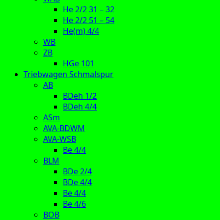
He 2/2 31 – 32
He 2/2 51 – 54
He(m) 4/4
WB
ZB
HGe 101
Triebwagen Schmalspur
AB
BDeh 1/2
BDeh 4/4
ASm
AVA-BDWM
AVA-WSB
Be 4/4
BLM
BDe 2/4
BDe 4/4
Be 4/4
Be 4/6
BOB