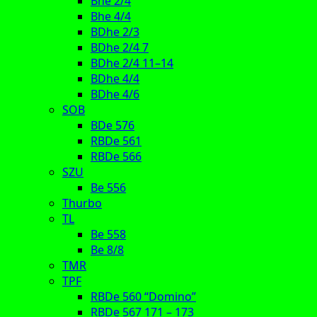
Bhe 2/4
Bhe 4/4
BDhe 2/3
BDhe 2/4 7
BDhe 2/4 11–14
BDhe 4/4
BDhe 4/6
SOB
BDe 576
RBDe 561
RBDe 566
SZU
Be 556
Thurbo
TL
Be 558
Be 8/8
TMR
TPF
RBDe 560 “Domino”
RBDe 567 171 – 173