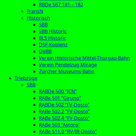
RBDe 567 181 – 182
TransN
Historisch
SBB
SBB Historic
BLS Historic
DSF-Koblenz
OeBB
Verein Historische Mittel-Thurgau-Bahn
Verein Pendelzug Mirage
Zürcher Museums-Bahn
Triebzüge
SBB
RABDe 500 “ICN”
RABe 501 “Giruno”
RABDe 502 “FV-Dosto”
RABe 502.2 “FV-Dosto”
RABe 502.4 “FV-Dosto”
RABe 503 “Astoro”
RABe 511.0 “RV/IR-Dosto”