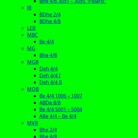
Bhe 4/6 3091 – 3095 “Polaris”
JB
BDhe 2/4
BDhe 4/8
LEB
MBC
Be 4/4
MG
Bhe 4/8
MGB
Deh 4/4
Deh 4/4 I
Deh 4/4 II
MOB
Be 4/4 1006 – 1007
ABDe 8/8
Be 4/4 5001 – 5004
ABe 4/4 – Be 4/4
MVR
Bhe 2/4
Bhe 4/8