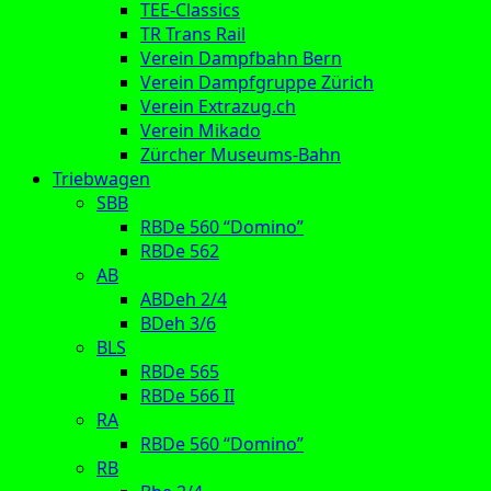
TEE-Classics
TR Trans Rail
Verein Dampfbahn Bern
Verein Dampfgruppe Zürich
Verein Extrazug.ch
Verein Mikado
Zürcher Museums-Bahn
Triebwagen
SBB
RBDe 560 “Domino”
RBDe 562
AB
ABDeh 2/4
BDeh 3/6
BLS
RBDe 565
RBDe 566 II
RA
RBDe 560 “Domino”
RB