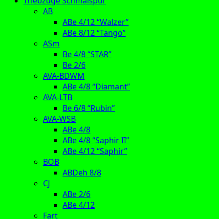
Triebzüge Schmalspur
AB
ABe 4/12 “Walzer”
ABe 8/12 “Tango”
ASm
Be 4/8 “STAR”
Be 2/6
AVA-BDWM
ABe 4/8 “Diamant”
AVA-LTB
Be 6/8 “Rubin”
AVA-WSB
ABe 4/8
ABe 4/8 “Saphir II”
ABe 4/12 “Saphir”
BOB
ABDeh 8/8
CJ
ABe 2/6
ABe 4/12
Fart