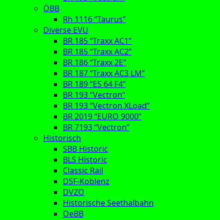
ÖBB
Rh 1116 “Taurus”
Diverse EVU
BR 185 “Traxx AC1”
BR 185 “Traxx AC2”
BR 186 “Traxx 2E”
BR 187 “Traxx AC3 LM”
BR 189 “ES 64 F4”
BR 193 “Vectron”
BR 193 “Vectron XLoad”
BR 2019 “EURO 9000”
BR 7193 “Vectron”
Historisch
SBB Historic
BLS Historic
Classic Rail
DSF-Koblenz
DVZO
Historische Seethalbahn
OeBB