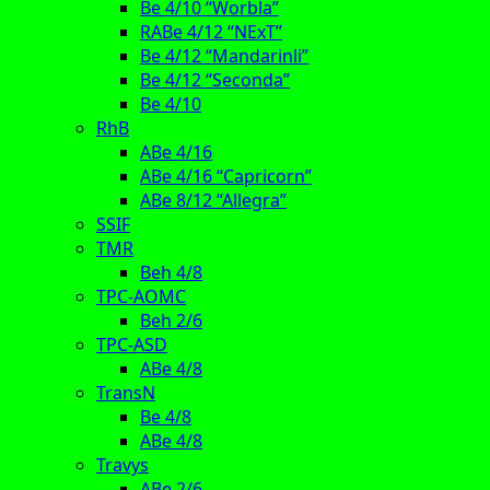
Be 4/10 “Worbla”
RABe 4/12 “NExT”
Be 4/12 “Mandarinli”
Be 4/12 “Seconda”
Be 4/10
RhB
ABe 4/16
ABe 4/16 “Capricorn”
ABe 8/12 “Allegra”
SSIF
TMR
Beh 4/8
TPC-AOMC
Beh 2/6
TPC-ASD
ABe 4/8
TransN
Be 4/8
ABe 4/8
Travys
ABe 2/6