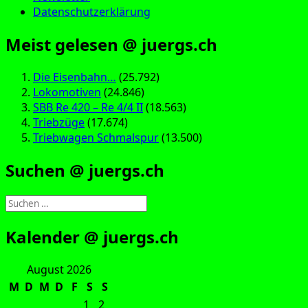
Datenschutzerklärung
Meist gelesen @ juergs.ch
Die Eisenbahn…
(25.792)
Lokomotiven
(24.846)
SBB Re 420 – Re 4/4 II
(18.563)
Triebzüge
(17.674)
Triebwagen Schmalspur
(13.500)
Suchen @ juergs.ch
Suchen
nach:
Kalender @ juergs.ch
August 2026
M
D
M
D
F
S
S
1
2