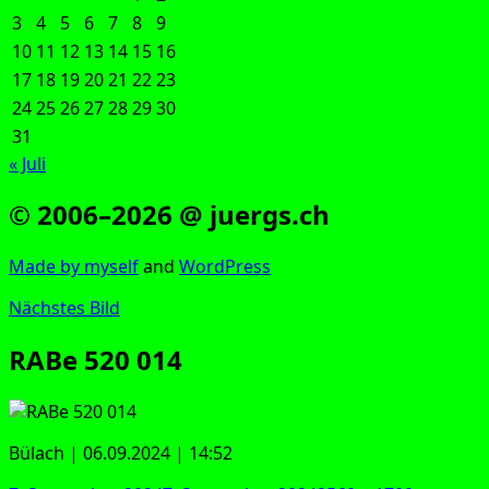
3
4
5
6
7
8
9
10
11
12
13
14
15
16
17
18
19
20
21
22
23
24
25
26
27
28
29
30
31
« Juli
© 2006–2026 @ juergs.ch
Made by mys­elf
and
Word­Press
Nächstes Bild
RABe 520 014
Bülach | 06.09.2024 | 14:52