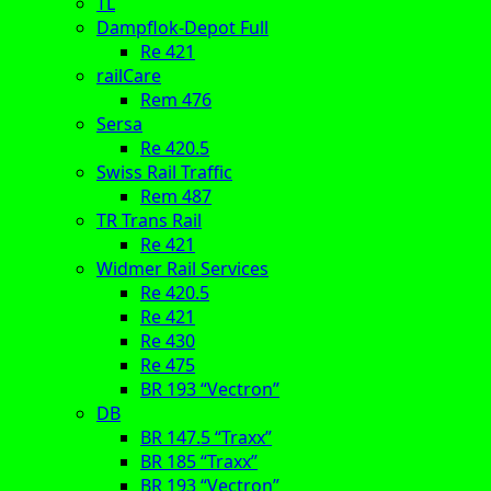
TL
Dampflok-Depot Full
Re 421
railCare
Rem 476
Sersa
Re 420.5
Swiss Rail Traffic
Rem 487
TR Trans Rail
Re 421
Widmer Rail Services
Re 420.5
Re 421
Re 430
Re 475
BR 193 “Vectron”
DB
BR 147.5 “Traxx”
BR 185 “Traxx”
BR 193 “Vectron”