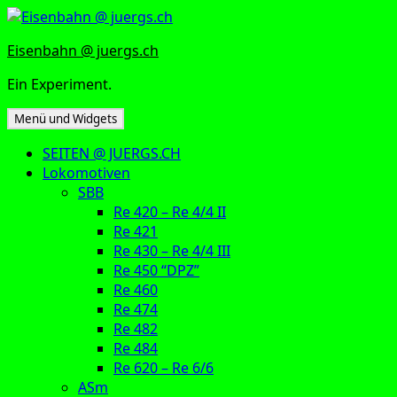
Zum
Inhalt
Eisenbahn @ juergs.ch
springen
Ein Experiment.
Menü und Widgets
SEITEN @ JUERGS.CH
Lokomotiven
SBB
Re 420 – Re 4/4 II
Re 421
Re 430 – Re 4/4 III
Re 450 “DPZ”
Re 460
Re 474
Re 482
Re 484
Re 620 – Re 6/6
ASm