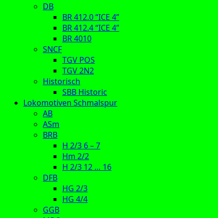
DB
BR 412.0 “ICE 4”
BR 412.4 “ICE 4”
BR 4010
SNCF
TGV POS
TGV 2N2
Historisch
SBB Historic
Lokomotiven Schmalspur
AB
ASm
BRB
H 2/3 6 – 7
Hm 2/2
H 2/3 12 … 16
DFB
HG 2/3
HG 4/4
GGB