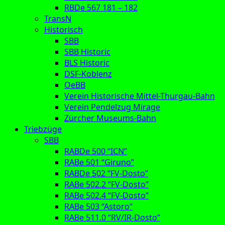
RBDe 567 181 – 182
TransN
Historisch
SBB
SBB Historic
BLS Historic
DSF-Koblenz
OeBB
Verein Historische Mittel-Thurgau-Bahn
Verein Pendelzug Mirage
Zürcher Museums-Bahn
Triebzüge
SBB
RABDe 500 “ICN”
RABe 501 “Giruno”
RABDe 502 “FV-Dosto”
RABe 502.2 “FV-Dosto”
RABe 502.4 “FV-Dosto”
RABe 503 “Astoro”
RABe 511.0 “RV/IR-Dosto”