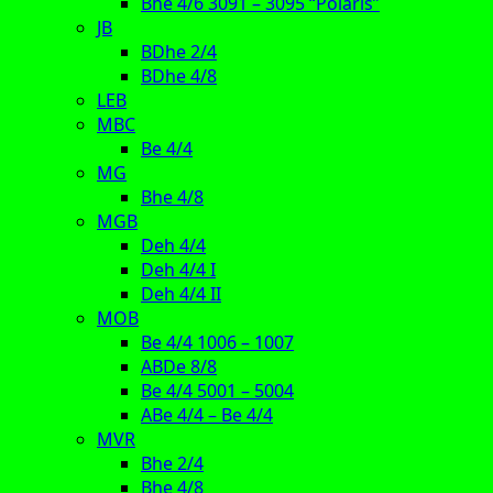
Bhe 4/6 3091 – 3095 “Polaris”
JB
BDhe 2/4
BDhe 4/8
LEB
MBC
Be 4/4
MG
Bhe 4/8
MGB
Deh 4/4
Deh 4/4 I
Deh 4/4 II
MOB
Be 4/4 1006 – 1007
ABDe 8/8
Be 4/4 5001 – 5004
ABe 4/4 – Be 4/4
MVR
Bhe 2/4
Bhe 4/8