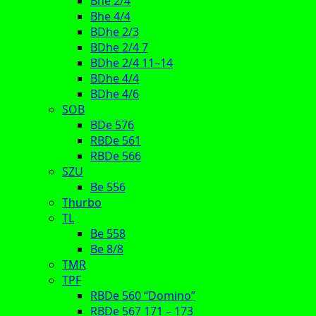
Bhe 2/4
Bhe 4/4
BDhe 2/3
BDhe 2/4 7
BDhe 2/4 11–14
BDhe 4/4
BDhe 4/6
SOB
BDe 576
RBDe 561
RBDe 566
SZU
Be 556
Thurbo
TL
Be 558
Be 8/8
TMR
TPF
RBDe 560 “Domino”
RBDe 567 171 – 173