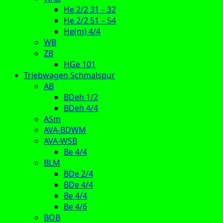
He 2/2 31 – 32
He 2/2 51 – 54
He(m) 4/4
WB
ZB
HGe 101
Triebwagen Schmalspur
AB
BDeh 1/2
BDeh 4/4
ASm
AVA-BDWM
AVA-WSB
Be 4/4
BLM
BDe 2/4
BDe 4/4
Be 4/4
Be 4/6
BOB