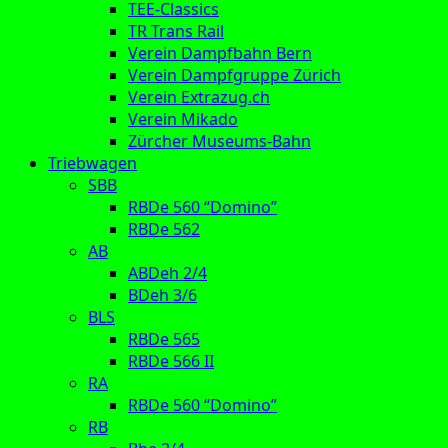
TEE-Classics
TR Trans Rail
Verein Dampfbahn Bern
Verein Dampfgruppe Zürich
Verein Extrazug.ch
Verein Mikado
Zürcher Museums-Bahn
Triebwagen
SBB
RBDe 560 “Domino”
RBDe 562
AB
ABDeh 2/4
BDeh 3/6
BLS
RBDe 565
RBDe 566 II
RA
RBDe 560 “Domino”
RB