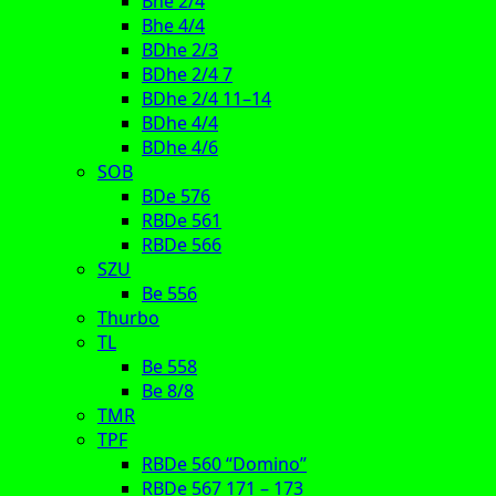
Bhe 2/4
Bhe 4/4
BDhe 2/3
BDhe 2/4 7
BDhe 2/4 11–14
BDhe 4/4
BDhe 4/6
SOB
BDe 576
RBDe 561
RBDe 566
SZU
Be 556
Thurbo
TL
Be 558
Be 8/8
TMR
TPF
RBDe 560 “Domino”
RBDe 567 171 – 173