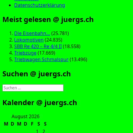
Datenschutzerklärung
Meist gelesen @ juergs.ch
Die Eisenbahn…
(25.781)
Lokomotiven
(24.835)
SBB Re 420 – Re 4/4 II
(18.558)
Triebzüge
(17.669)
Triebwagen Schmalspur
(13.496)
Suchen @ juergs.ch
Suchen
nach:
Kalender @ juergs.ch
August 2026
M
D
M
D
F
S
S
1
2