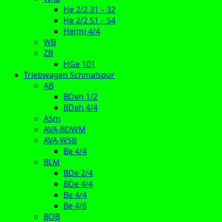
He 2/2 31 – 32
He 2/2 51 – 54
He(m) 4/4
WB
ZB
HGe 101
Triebwagen Schmalspur
AB
BDeh 1/2
BDeh 4/4
ASm
AVA-BDWM
AVA-WSB
Be 4/4
BLM
BDe 2/4
BDe 4/4
Be 4/4
Be 4/6
BOB