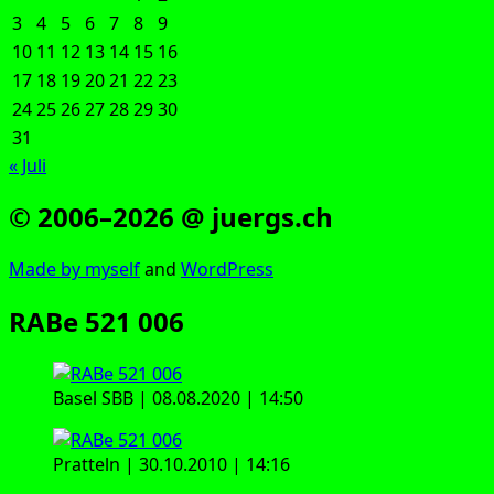
3
4
5
6
7
8
9
10
11
12
13
14
15
16
17
18
19
20
21
22
23
24
25
26
27
28
29
30
31
« Juli
© 2006–2026 @ juergs.ch
Made by mys­elf
and
Word­Press
RABe 521 006
Basel SBB | 08.08.2020 | 14:50
Prat­teln | 30.10.2010 | 14:16