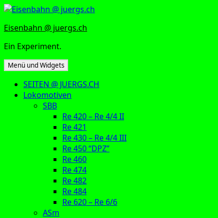
Zum
Inhalt
Eisenbahn @ juergs.ch
springen
Ein Experiment.
Menü und Widgets
SEITEN @ JUERGS.CH
Lokomotiven
SBB
Re 420 – Re 4/4 II
Re 421
Re 430 – Re 4/4 III
Re 450 “DPZ”
Re 460
Re 474
Re 482
Re 484
Re 620 – Re 6/6
ASm