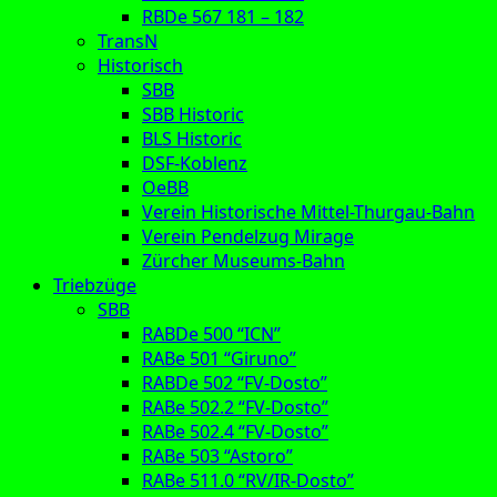
RBDe 567 181 – 182
TransN
Historisch
SBB
SBB Historic
BLS Historic
DSF-Koblenz
OeBB
Verein Historische Mittel-Thurgau-Bahn
Verein Pendelzug Mirage
Zürcher Museums-Bahn
Triebzüge
SBB
RABDe 500 “ICN”
RABe 501 “Giruno”
RABDe 502 “FV-Dosto”
RABe 502.2 “FV-Dosto”
RABe 502.4 “FV-Dosto”
RABe 503 “Astoro”
RABe 511.0 “RV/IR-Dosto”