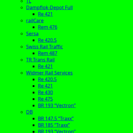
TL
Dampflok-Depot Full
Re 421
railCare
Rem 476
Sersa
Re 420.5
Swiss Rail Traffic
Rem 487
TR Trans Rail
Re 421
Widmer Rail Services
Re 420.5
Re 421
Re 430
Re 475
BR 193 “Vectron”
DB
BR 147.5 “Traxx”
BR 185 “Traxx”
BR 193 “Vectron”