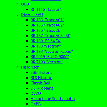
ÖBB
Rh 1116 “Taurus”
Diverse EVU
BR 185 “Traxx AC1”
BR 185 “Traxx AC2”
BR 186 “Traxx 2E”
BR 187 “Traxx AC3 LM”
BR 189 “ES 64 F4”
BR 193 “Vectron”
BR 193 “Vectron XLoad”
BR 2019 “EURO 9000”
BR 7193 “Vectron”
Historisch
SBB Historic
BLS Historic
Classic Rail
DSF-Koblenz
DVZO
Historische Seethalbahn
OeBB