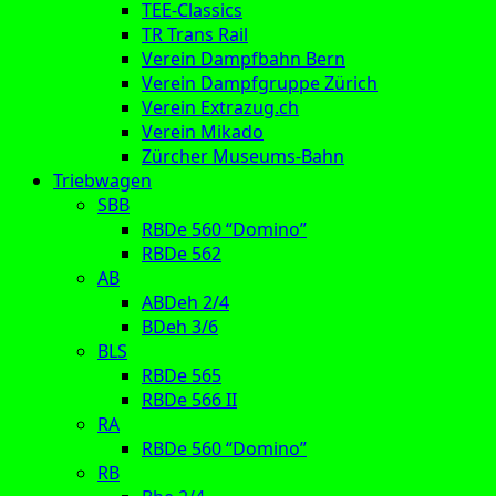
TEE-Classics
TR Trans Rail
Verein Dampfbahn Bern
Verein Dampfgruppe Zürich
Verein Extrazug.ch
Verein Mikado
Zürcher Museums-Bahn
Triebwagen
SBB
RBDe 560 “Domino”
RBDe 562
AB
ABDeh 2/4
BDeh 3/6
BLS
RBDe 565
RBDe 566 II
RA
RBDe 560 “Domino”
RB