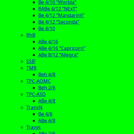
Be 4/10 “Worbla”
RABe 4/12 “NExT”
Be 4/12 “Mandarinli”
Be 4/12 “Seconda”
Be 4/10
RhB
ABe 4/16
ABe 4/16 “Capricorn”
ABe 8/12 “Allegra”
SSIF
TMR
Beh 4/8
TPC-AOMC
Beh 2/6
TPC-ASD
ABe 4/8
TransN
Be 4/8
ABe 4/8
Travys
ABe 2/6