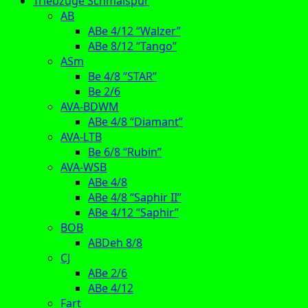
Triebzüge Schmalspur
AB
ABe 4/12 “Walzer”
ABe 8/12 “Tango”
ASm
Be 4/8 “STAR”
Be 2/6
AVA-BDWM
ABe 4/8 “Diamant”
AVA-LTB
Be 6/8 “Rubin”
AVA-WSB
ABe 4/8
ABe 4/8 “Saphir II”
ABe 4/12 “Saphir”
BOB
ABDeh 8/8
CJ
ABe 2/6
ABe 4/12
Fart