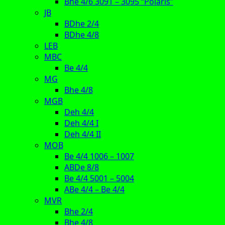
Bhe 4/6 3091 – 3095 “Polaris”
JB
BDhe 2/4
BDhe 4/8
LEB
MBC
Be 4/4
MG
Bhe 4/8
MGB
Deh 4/4
Deh 4/4 I
Deh 4/4 II
MOB
Be 4/4 1006 – 1007
ABDe 8/8
Be 4/4 5001 – 5004
ABe 4/4 – Be 4/4
MVR
Bhe 2/4
Bhe 4/8