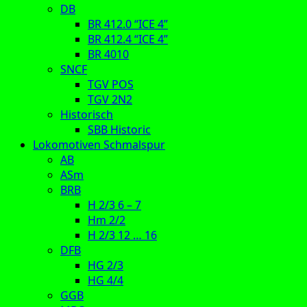
DB
BR 412.0 “ICE 4”
BR 412.4 “ICE 4”
BR 4010
SNCF
TGV POS
TGV 2N2
Historisch
SBB Historic
Lokomotiven Schmalspur
AB
ASm
BRB
H 2/3 6 – 7
Hm 2/2
H 2/3 12 … 16
DFB
HG 2/3
HG 4/4
GGB