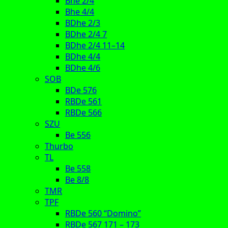
Bhe 2/4
Bhe 4/4
BDhe 2/3
BDhe 2/4 7
BDhe 2/4 11–14
BDhe 4/4
BDhe 4/6
SOB
BDe 576
RBDe 561
RBDe 566
SZU
Be 556
Thurbo
TL
Be 558
Be 8/8
TMR
TPF
RBDe 560 “Domino”
RBDe 567 171 – 173