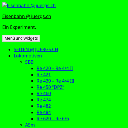
Zum
Inhalt
Eisenbahn @ juergs.ch
springen
Ein Experiment.
Menü und Widgets
SEITEN @ JUERGS.CH
Lokomotiven
SBB
Re 420 – Re 4/4 II
Re 421
Re 430 – Re 4/4 III
Re 450 “DPZ”
Re 460
Re 474
Re 482
Re 484
Re 620 – Re 6/6
ASm