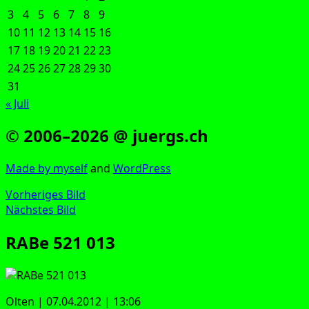
3
4
5
6
7
8
9
10
11
12
13
14
15
16
17
18
19
20
21
22
23
24
25
26
27
28
29
30
31
« Juli
© 2006–2026 @ juergs.ch
Made by mys­elf
and
Word­Press
Vorheriges Bild
Nächstes Bild
RABe 521 013
Olten | 07.04.2012 | 13:06