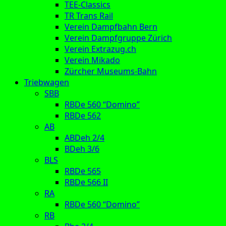
TEE-Classics
TR Trans Rail
Verein Dampfbahn Bern
Verein Dampfgruppe Zürich
Verein Extrazug.ch
Verein Mikado
Zürcher Museums-Bahn
Triebwagen
SBB
RBDe 560 “Domino”
RBDe 562
AB
ABDeh 2/4
BDeh 3/6
BLS
RBDe 565
RBDe 566 II
RA
RBDe 560 “Domino”
RB