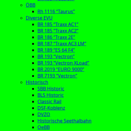
ÖBB
Rh 1116 “Taurus”
Diverse EVU
BR 185 “Traxx AC1”
BR 185 “Traxx AC2”
BR 186 “Traxx 2E”
BR 187 “Traxx AC3 LM”
BR 189 “ES 64 F4”
BR 193 “Vectron”
BR 193 “Vectron XLoad”
BR 2019 “EURO 9000”
BR 7193 “Vectron”
Historisch
SBB Historic
BLS Historic
Classic Rail
DSF-Koblenz
DVZO
Historische Seethalbahn
OeBB