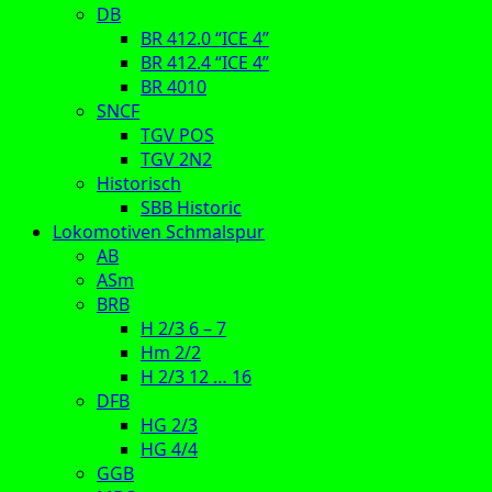
DB
BR 412.0 “ICE 4”
BR 412.4 “ICE 4”
BR 4010
SNCF
TGV POS
TGV 2N2
Historisch
SBB Historic
Lokomotiven Schmalspur
AB
ASm
BRB
H 2/3 6 – 7
Hm 2/2
H 2/3 12 … 16
DFB
HG 2/3
HG 4/4
GGB