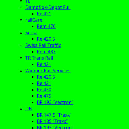
TL
Dampflok-Depot Full
Re 421
railCare
Rem 476
Sersa
Re 420.5
Swiss Rail Traffic
Rem 487
TR Trans Rail
Re 421
Widmer Rail Services
Re 420.5
Re 421
Re 430
Re 475
BR 193 “Vectron”
DB
BR 147.5 “Traxx”
BR 185 “Traxx”
BR 193 “Vectron”