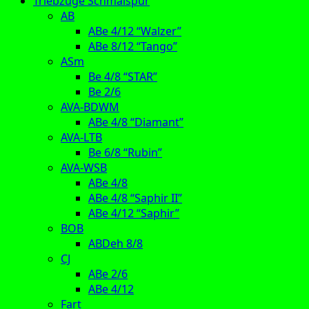
Triebzüge Schmalspur
AB
ABe 4/12 “Walzer”
ABe 8/12 “Tango”
ASm
Be 4/8 “STAR”
Be 2/6
AVA-BDWM
ABe 4/8 “Diamant”
AVA-LTB
Be 6/8 “Rubin”
AVA-WSB
ABe 4/8
ABe 4/8 “Saphir II”
ABe 4/12 “Saphir”
BOB
ABDeh 8/8
CJ
ABe 2/6
ABe 4/12
Fart