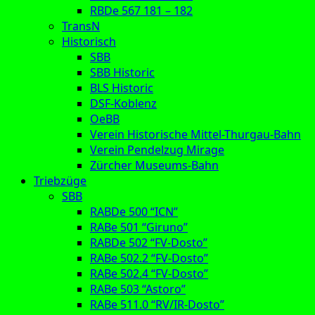
RBDe 567 181 – 182
TransN
Historisch
SBB
SBB Historic
BLS Historic
DSF-Koblenz
OeBB
Verein Historische Mittel-Thurgau-Bahn
Verein Pendelzug Mirage
Zürcher Museums-Bahn
Triebzüge
SBB
RABDe 500 “ICN”
RABe 501 “Giruno”
RABDe 502 “FV-Dosto”
RABe 502.2 “FV-Dosto”
RABe 502.4 “FV-Dosto”
RABe 503 “Astoro”
RABe 511.0 “RV/IR-Dosto”