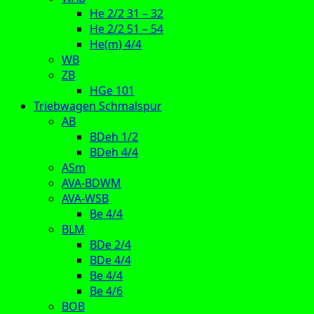
He 2/2 31 – 32
He 2/2 51 – 54
He(m) 4/4
WB
ZB
HGe 101
Triebwagen Schmalspur
AB
BDeh 1/2
BDeh 4/4
ASm
AVA-BDWM
AVA-WSB
Be 4/4
BLM
BDe 2/4
BDe 4/4
Be 4/4
Be 4/6
BOB