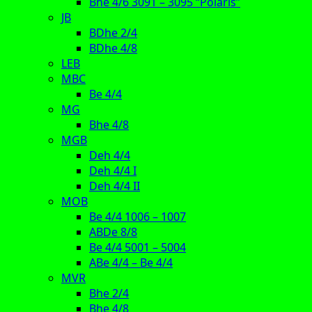
Bhe 4/6 3091 – 3095 “Polaris”
JB
BDhe 2/4
BDhe 4/8
LEB
MBC
Be 4/4
MG
Bhe 4/8
MGB
Deh 4/4
Deh 4/4 I
Deh 4/4 II
MOB
Be 4/4 1006 – 1007
ABDe 8/8
Be 4/4 5001 – 5004
ABe 4/4 – Be 4/4
MVR
Bhe 2/4
Bhe 4/8