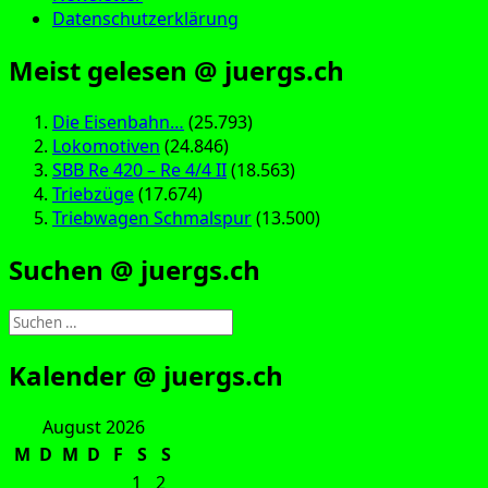
Datenschutzerklärung
Meist gelesen @ juergs.ch
Die Eisenbahn…
(25.793)
Lokomotiven
(24.846)
SBB Re 420 – Re 4/4 II
(18.563)
Triebzüge
(17.674)
Triebwagen Schmalspur
(13.500)
Suchen @ juergs.ch
Suchen
nach:
Kalender @ juergs.ch
August 2026
M
D
M
D
F
S
S
1
2