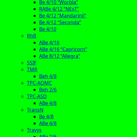
Be 4/10 “Worbla”
RABe 4/12 “NExT”
Be 4/12 “Mandarinli”
Be 4/12 “Seconda”
Be 4/10
RhB
ABe 4/16
ABe 4/16 “Capricorn”
ABe 8/12 “Allegra”
SSIF
TMR
Beh 4/8
TPC-AOMC
Beh 2/6
TPC-ASD
ABe 4/8
TransN
Be 4/8
ABe 4/8
Travys
ABe 2/6