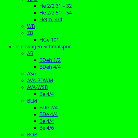
He 2/2 31 – 32
He 2/2 51 – 54
He(m) 4/4
WB
ZB
HGe 101
Triebwagen Schmalspur
AB
BDeh 1/2
BDeh 4/4
ASm
AVA-BDWM
AVA-WSB
Be 4/4
BLM
BDe 2/4
BDe 4/4
Be 4/4
Be 4/6
BOB