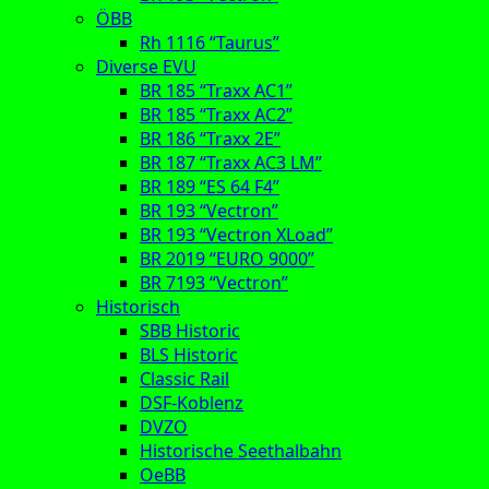
ÖBB
Rh 1116 “Taurus”
Diverse EVU
BR 185 “Traxx AC1”
BR 185 “Traxx AC2”
BR 186 “Traxx 2E”
BR 187 “Traxx AC3 LM”
BR 189 “ES 64 F4”
BR 193 “Vectron”
BR 193 “Vectron XLoad”
BR 2019 “EURO 9000”
BR 7193 “Vectron”
Historisch
SBB Historic
BLS Historic
Classic Rail
DSF-Koblenz
DVZO
Historische Seethalbahn
OeBB