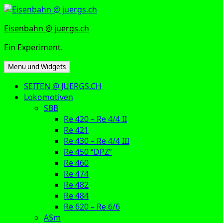
Zum
Inhalt
Eisenbahn @ juergs.ch
springen
Ein Experiment.
Menü und Widgets
SEITEN @ JUERGS.CH
Lokomotiven
SBB
Re 420 – Re 4/4 II
Re 421
Re 430 – Re 4/4 III
Re 450 “DPZ”
Re 460
Re 474
Re 482
Re 484
Re 620 – Re 6/6
ASm