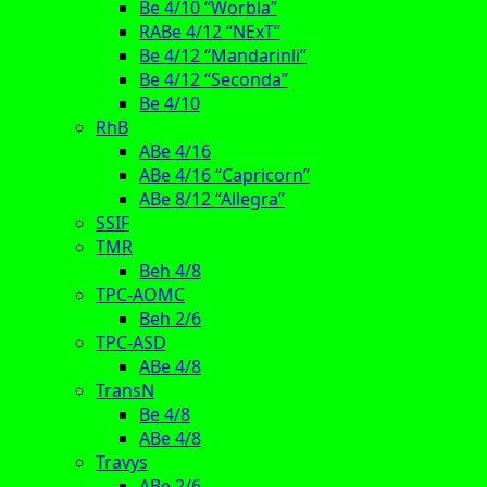
Be 4/10 “Worbla”
RABe 4/12 “NExT”
Be 4/12 “Mandarinli”
Be 4/12 “Seconda”
Be 4/10
RhB
ABe 4/16
ABe 4/16 “Capricorn”
ABe 8/12 “Allegra”
SSIF
TMR
Beh 4/8
TPC-AOMC
Beh 2/6
TPC-ASD
ABe 4/8
TransN
Be 4/8
ABe 4/8
Travys
ABe 2/6