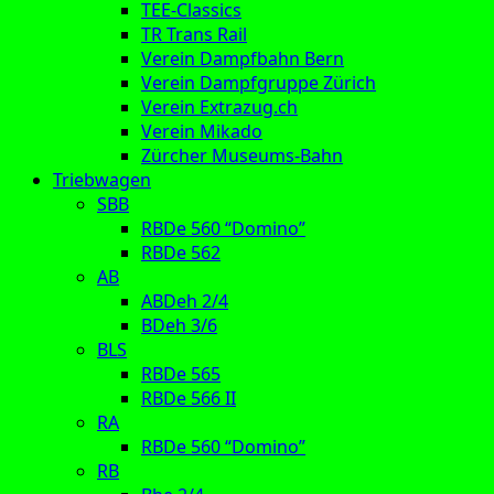
TEE-Classics
TR Trans Rail
Verein Dampfbahn Bern
Verein Dampfgruppe Zürich
Verein Extrazug.ch
Verein Mikado
Zürcher Museums-Bahn
Triebwagen
SBB
RBDe 560 “Domino”
RBDe 562
AB
ABDeh 2/4
BDeh 3/6
BLS
RBDe 565
RBDe 566 II
RA
RBDe 560 “Domino”
RB