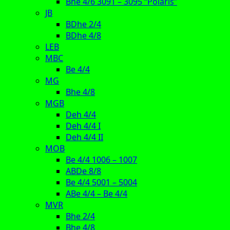
Bhe 4/6 3091 – 3095 “Polaris”
JB
BDhe 2/4
BDhe 4/8
LEB
MBC
Be 4/4
MG
Bhe 4/8
MGB
Deh 4/4
Deh 4/4 I
Deh 4/4 II
MOB
Be 4/4 1006 – 1007
ABDe 8/8
Be 4/4 5001 – 5004
ABe 4/4 – Be 4/4
MVR
Bhe 2/4
Bhe 4/8