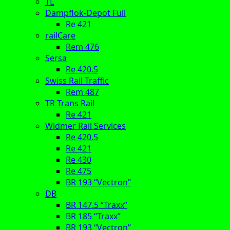
TL
Dampflok-Depot Full
Re 421
railCare
Rem 476
Sersa
Re 420.5
Swiss Rail Traffic
Rem 487
TR Trans Rail
Re 421
Widmer Rail Services
Re 420.5
Re 421
Re 430
Re 475
BR 193 “Vectron”
DB
BR 147.5 “Traxx”
BR 185 “Traxx”
BR 193 “Vectron”