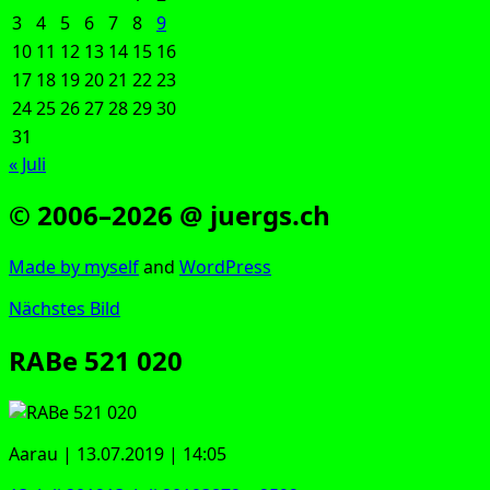
3
4
5
6
7
8
9
10
11
12
13
14
15
16
17
18
19
20
21
22
23
24
25
26
27
28
29
30
31
« Juli
© 2006–2026 @ juergs.ch
Made by mys­elf
and
Word­Press
Nächstes Bild
RABe 521 020
Aar­au | 13.07.2019 | 14:05