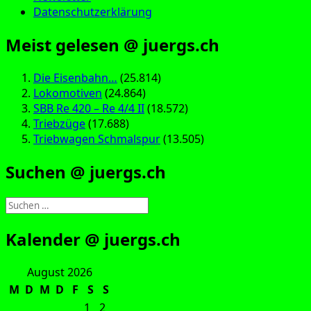
Datenschutzerklärung
Meist gelesen @ juergs.ch
Die Eisenbahn…
(25.814)
Lokomotiven
(24.864)
SBB Re 420 – Re 4/4 II
(18.572)
Triebzüge
(17.688)
Triebwagen Schmalspur
(13.505)
Suchen @ juergs.ch
Suchen
nach:
Kalender @ juergs.ch
August 2026
M
D
M
D
F
S
S
1
2