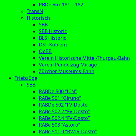
RBDe 567 181 – 182
TransN
Historisch
SBB
SBB Historic
BLS Historic
DSF-Koblenz
OeBB
Verein Historische Mittel-Thurgau-Bahn
Verein Pendelzug Mirage
Zürcher Museums-Bahn
Triebzüge
SBB
RABDe 500 “ICN”
RABe 501 “Giruno”
RABDe 502 “FV-Dosto”
RABe 502.2 “FV-Dosto”
RABe 502.4 “FV-Dosto”
RABe 503 “Astoro”
RABe 511.0 “RV/IR-Dosto”