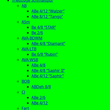
Triebzüge Schmalspur
AB
ABe 4/12 “Walzer”
ABe 8/12 “Tango”
ASm
Be 4/8 “STAR”
Be 2/6
AVA-BDWM
ABe 4/8 “Diamant”
AVA-LTB
Be 6/8 “Rubin”
AVA-WSB
ABe 4/8
ABe 4/8 “Saphir II”
ABe 4/12 “Saphir”
BOB
ABDeh 8/8
CJ
ABe 2/6
ABe 4/12
Fart