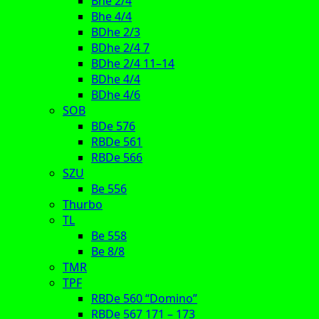
Bhe 2/4
Bhe 4/4
BDhe 2/3
BDhe 2/4 7
BDhe 2/4 11–14
BDhe 4/4
BDhe 4/6
SOB
BDe 576
RBDe 561
RBDe 566
SZU
Be 556
Thurbo
TL
Be 558
Be 8/8
TMR
TPF
RBDe 560 “Domino”
RBDe 567 171 – 173