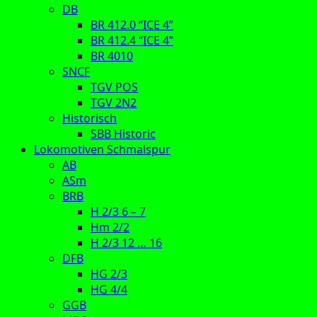
DB
BR 412.0 “ICE 4”
BR 412.4 “ICE 4”
BR 4010
SNCF
TGV POS
TGV 2N2
Historisch
SBB Historic
Lokomotiven Schmalspur
AB
ASm
BRB
H 2/3 6 – 7
Hm 2/2
H 2/3 12 … 16
DFB
HG 2/3
HG 4/4
GGB