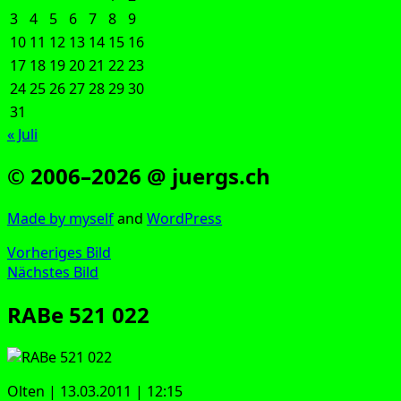
3
4
5
6
7
8
9
10
11
12
13
14
15
16
17
18
19
20
21
22
23
24
25
26
27
28
29
30
31
« Juli
© 2006–2026 @ juergs.ch
Made by mys­elf
and
Word­Press
Vorheriges Bild
Nächstes Bild
RABe 521 022
Olten | 13.03.2011 | 12:15