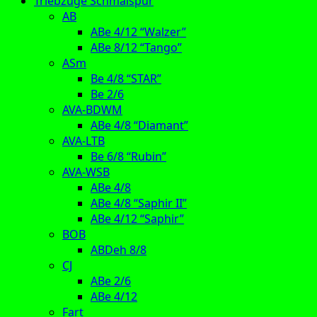
Triebzüge Schmalspur
AB
ABe 4/12 “Walzer”
ABe 8/12 “Tango”
ASm
Be 4/8 “STAR”
Be 2/6
AVA-BDWM
ABe 4/8 “Diamant”
AVA-LTB
Be 6/8 “Rubin”
AVA-WSB
ABe 4/8
ABe 4/8 “Saphir II”
ABe 4/12 “Saphir”
BOB
ABDeh 8/8
CJ
ABe 2/6
ABe 4/12
Fart