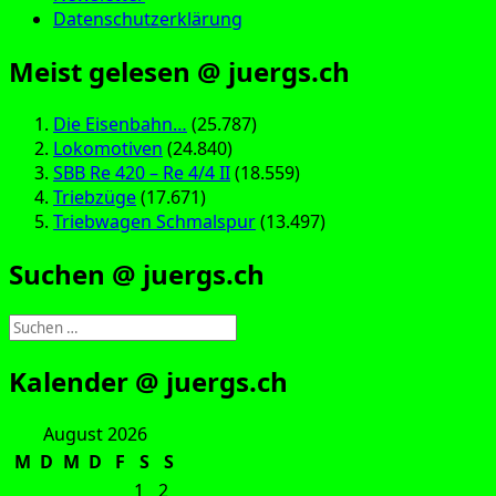
Datenschutzerklärung
Meist gelesen @ juergs.ch
Die Eisenbahn…
(25.787)
Lokomotiven
(24.840)
SBB Re 420 – Re 4/4 II
(18.559)
Triebzüge
(17.671)
Triebwagen Schmalspur
(13.497)
Suchen @ juergs.ch
Suchen
nach:
Kalender @ juergs.ch
August 2026
M
D
M
D
F
S
S
1
2