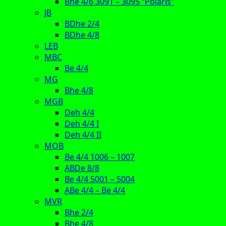
Bhe 4/6 3091 – 3095 “Polaris”
JB
BDhe 2/4
BDhe 4/8
LEB
MBC
Be 4/4
MG
Bhe 4/8
MGB
Deh 4/4
Deh 4/4 I
Deh 4/4 II
MOB
Be 4/4 1006 – 1007
ABDe 8/8
Be 4/4 5001 – 5004
ABe 4/4 – Be 4/4
MVR
Bhe 2/4
Bhe 4/8