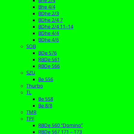
Bhe 2/4
Bhe 4/4
BDhe 2/3
BDhe 2/4 7
BDhe 2/4 11–14
BDhe 4/4
BDhe 4/6
SOB
BDe 576
RBDe 561
RBDe 566
SZU
Be 556
Thurbo
TL
Be 558
Be 8/8
TMR
TPF
RBDe 560 “Domino”
RBDe 567 171 – 173