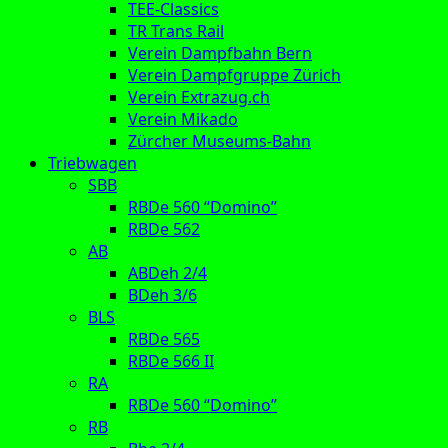
TEE-Classics
TR Trans Rail
Verein Dampfbahn Bern
Verein Dampfgruppe Zürich
Verein Extrazug.ch
Verein Mikado
Zürcher Museums-Bahn
Triebwagen
SBB
RBDe 560 “Domino”
RBDe 562
AB
ABDeh 2/4
BDeh 3/6
BLS
RBDe 565
RBDe 566 II
RA
RBDe 560 “Domino”
RB