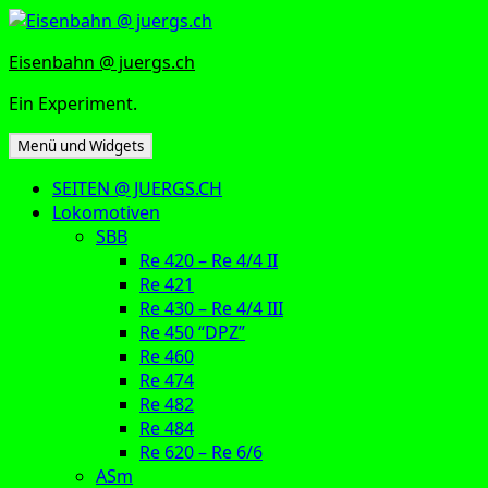
Zum
Inhalt
Eisenbahn @ juergs.ch
springen
Ein Experiment.
Menü und Widgets
SEITEN @ JUERGS.CH
Lokomotiven
SBB
Re 420 – Re 4/4 II
Re 421
Re 430 – Re 4/4 III
Re 450 “DPZ”
Re 460
Re 474
Re 482
Re 484
Re 620 – Re 6/6
ASm