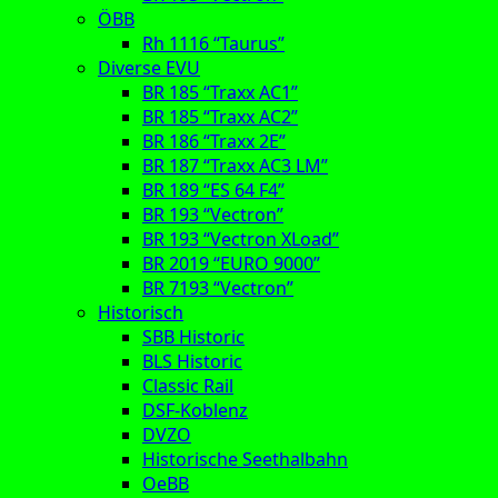
ÖBB
Rh 1116 “Taurus”
Diverse EVU
BR 185 “Traxx AC1”
BR 185 “Traxx AC2”
BR 186 “Traxx 2E”
BR 187 “Traxx AC3 LM”
BR 189 “ES 64 F4”
BR 193 “Vectron”
BR 193 “Vectron XLoad”
BR 2019 “EURO 9000”
BR 7193 “Vectron”
Historisch
SBB Historic
BLS Historic
Classic Rail
DSF-Koblenz
DVZO
Historische Seethalbahn
OeBB