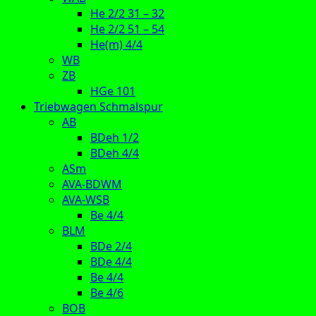
He 2/2 31 – 32
He 2/2 51 – 54
He(m) 4/4
WB
ZB
HGe 101
Triebwagen Schmalspur
AB
BDeh 1/2
BDeh 4/4
ASm
AVA-BDWM
AVA-WSB
Be 4/4
BLM
BDe 2/4
BDe 4/4
Be 4/4
Be 4/6
BOB