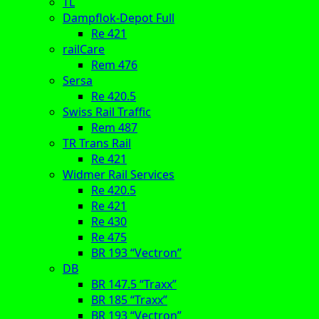
TL
Dampflok-Depot Full
Re 421
railCare
Rem 476
Sersa
Re 420.5
Swiss Rail Traffic
Rem 487
TR Trans Rail
Re 421
Widmer Rail Services
Re 420.5
Re 421
Re 430
Re 475
BR 193 “Vectron”
DB
BR 147.5 “Traxx”
BR 185 “Traxx”
BR 193 “Vectron”