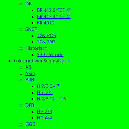
DB
BR 412.0 “ICE 4”
BR 412.4 “ICE 4”
BR 4010
SNCF
TGV POS
TGV 2N2
Historisch
SBB Historic
Lokomotiven Schmalspur
AB
ASm
BRB
H 2/3 6 – 7
Hm 2/2
H 2/3 12 … 16
DFB
HG 2/3
HG 4/4
GGB