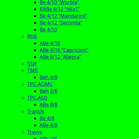
Be 4/10 “Worbla”
RABe 4/12 “NExT”
Be 4/12 “Mandarinli”
Be 4/12 “Seconda”
Be 4/10
RhB
ABe 4/16
ABe 4/16 “Capricorn”
ABe 8/12 “Allegra”
SSIF
TMR
Beh 4/8
TPC-AOMC
Beh 2/6
TPC-ASD
ABe 4/8
TransN
Be 4/8
ABe 4/8
Travys
ABe 2/6