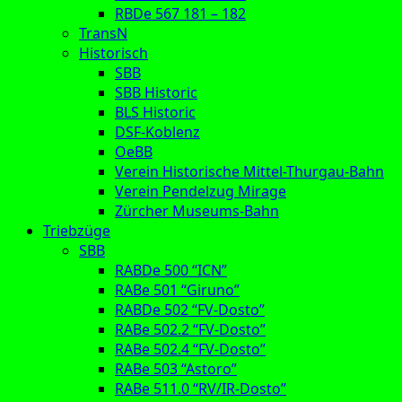
RBDe 567 181 – 182
TransN
Historisch
SBB
SBB Historic
BLS Historic
DSF-Koblenz
OeBB
Verein Historische Mittel-Thurgau-Bahn
Verein Pendelzug Mirage
Zürcher Museums-Bahn
Triebzüge
SBB
RABDe 500 “ICN”
RABe 501 “Giruno”
RABDe 502 “FV-Dosto”
RABe 502.2 “FV-Dosto”
RABe 502.4 “FV-Dosto”
RABe 503 “Astoro”
RABe 511.0 “RV/IR-Dosto”