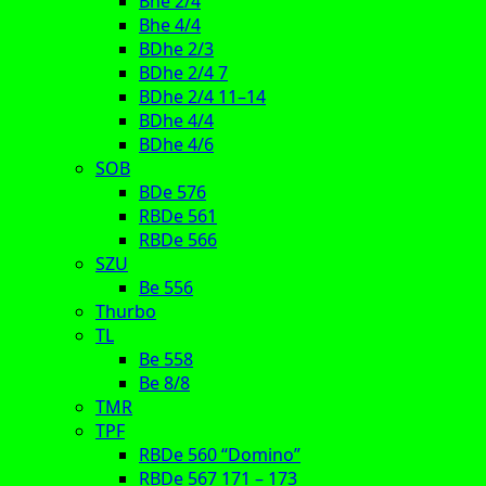
Bhe 2/4
Bhe 4/4
BDhe 2/3
BDhe 2/4 7
BDhe 2/4 11–14
BDhe 4/4
BDhe 4/6
SOB
BDe 576
RBDe 561
RBDe 566
SZU
Be 556
Thurbo
TL
Be 558
Be 8/8
TMR
TPF
RBDe 560 “Domino”
RBDe 567 171 – 173