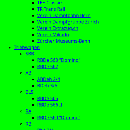
TEE-Classics
TR Trans Rail
Verein Dampfbahn Bern
Verein Dampfgruppe Zürich
Verein Extrazug.ch
Verein Mikado
Zürcher Museums-Bahn
Triebwagen
SBB
RBDe 560 “Domino”
RBDe 562
AB
ABDeh 2/4
BDeh 3/6
BLS
RBDe 565
RBDe 566 II
RA
RBDe 560 “Domino”
RB