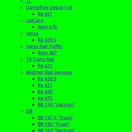
TL
Dampflok-Depot Full
Re 421
railCare
Rem 476
Sersa
Re 420.5
Swiss Rail Traffic
Rem 487
TR Trans Rail
Re 421
Widmer Rail Services
Re 420.5
Re 421
Re 430
Re 475
BR 193 “Vectron”
DB
BR 147.5 “Traxx”
BR 185 “Traxx”
BR 193 “Vectron”