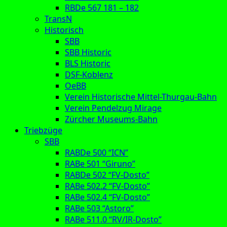
RBDe 567 181 – 182
TransN
Historisch
SBB
SBB Historic
BLS Historic
DSF-Koblenz
OeBB
Verein Historische Mittel-Thurgau-Bahn
Verein Pendelzug Mirage
Zürcher Museums-Bahn
Triebzüge
SBB
RABDe 500 “ICN”
RABe 501 “Giruno”
RABDe 502 “FV-Dosto”
RABe 502.2 “FV-Dosto”
RABe 502.4 “FV-Dosto”
RABe 503 “Astoro”
RABe 511.0 “RV/IR-Dosto”