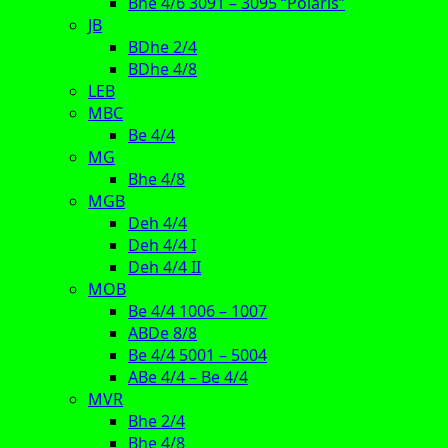
Bhe 4/6 3091 – 3095 “Polaris”
JB
BDhe 2/4
BDhe 4/8
LEB
MBC
Be 4/4
MG
Bhe 4/8
MGB
Deh 4/4
Deh 4/4 I
Deh 4/4 II
MOB
Be 4/4 1006 – 1007
ABDe 8/8
Be 4/4 5001 – 5004
ABe 4/4 – Be 4/4
MVR
Bhe 2/4
Bhe 4/8