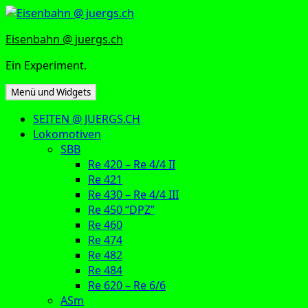
Zum
Inhalt
Eisenbahn @ juergs.ch
springen
Ein Experiment.
Menü und Widgets
SEITEN @ JUERGS.CH
Lokomotiven
SBB
Re 420 – Re 4/4 II
Re 421
Re 430 – Re 4/4 III
Re 450 “DPZ”
Re 460
Re 474
Re 482
Re 484
Re 620 – Re 6/6
ASm