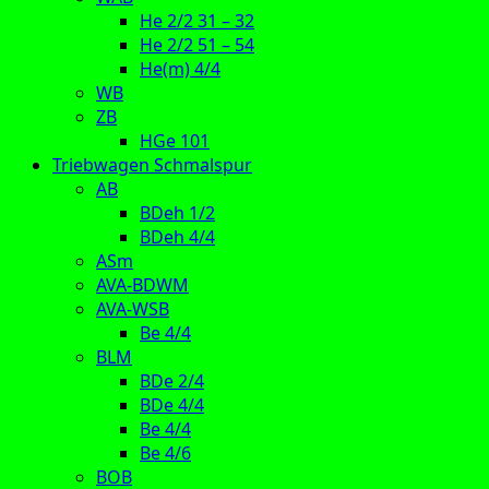
He 2/2 31 – 32
He 2/2 51 – 54
He(m) 4/4
WB
ZB
HGe 101
Triebwagen Schmalspur
AB
BDeh 1/2
BDeh 4/4
ASm
AVA-BDWM
AVA-WSB
Be 4/4
BLM
BDe 2/4
BDe 4/4
Be 4/4
Be 4/6
BOB