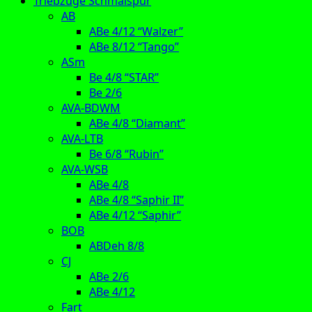
Triebzüge Schmalspur
AB
ABe 4/12 “Walzer”
ABe 8/12 “Tango”
ASm
Be 4/8 “STAR”
Be 2/6
AVA-BDWM
ABe 4/8 “Diamant”
AVA-LTB
Be 6/8 “Rubin”
AVA-WSB
ABe 4/8
ABe 4/8 “Saphir II”
ABe 4/12 “Saphir”
BOB
ABDeh 8/8
CJ
ABe 2/6
ABe 4/12
Fart