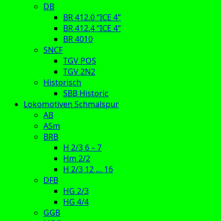
DB
BR 412.0 “ICE 4”
BR 412.4 “ICE 4”
BR 4010
SNCF
TGV POS
TGV 2N2
Historisch
SBB Historic
Lokomotiven Schmalspur
AB
ASm
BRB
H 2/3 6 – 7
Hm 2/2
H 2/3 12 … 16
DFB
HG 2/3
HG 4/4
GGB