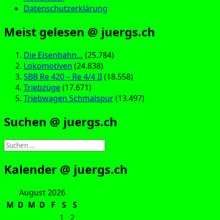
Datenschutzerklärung
Meist gelesen @ juergs.ch
Die Eisenbahn…
(25.784)
Lokomotiven
(24.838)
SBB Re 420 – Re 4/4 II
(18.558)
Triebzüge
(17.671)
Triebwagen Schmalspur
(13.497)
Suchen @ juergs.ch
Suchen
nach:
Kalender @ juergs.ch
August 2026
M
D
M
D
F
S
S
1
2