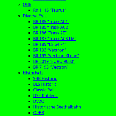
ÖBB
Rh 1116 “Taurus”
Diverse EVU
BR 185 “Traxx AC1”
BR 185 “Traxx AC2”
BR 186 “Traxx 2E”
BR 187 “Traxx AC3 LM”
BR 189 “ES 64 F4”
BR 193 “Vectron”
BR 193 “Vectron XLoad”
BR 2019 “EURO 9000”
BR 7193 “Vectron”
Historisch
SBB Historic
BLS Historic
Classic Rail
DSF-Koblenz
DVZO
Historische Seethalbahn
OeBB