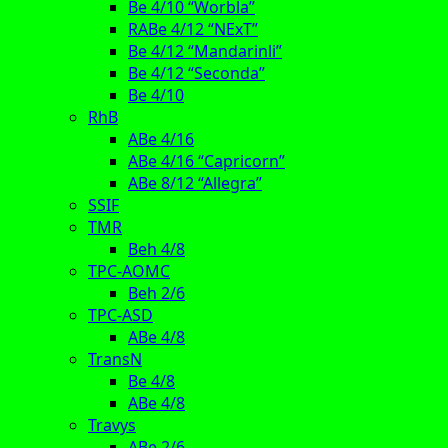
Be 4/10 “Worbla”
RABe 4/12 “NExT”
Be 4/12 “Mandarinli”
Be 4/12 “Seconda”
Be 4/10
RhB
ABe 4/16
ABe 4/16 “Capricorn”
ABe 8/12 “Allegra”
SSIF
TMR
Beh 4/8
TPC-AOMC
Beh 2/6
TPC-ASD
ABe 4/8
TransN
Be 4/8
ABe 4/8
Travys
ABe 2/6