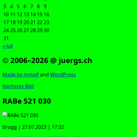
3
4
5
6
7
8
9
10
11
12
13
14
15
16
17
18
19
20
21
22
23
24
25
26
27
28
29
30
31
« Juli
© 2006–2026 @ juergs.ch
Made by mys­elf
and
Word­Press
Nächstes Bild
RABe 521 030
Brugg | 27.07.2023 | 17:32