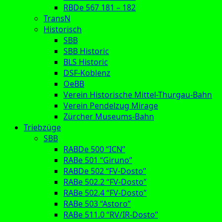
RBDe 567 181 – 182
TransN
Historisch
SBB
SBB Historic
BLS Historic
DSF-Koblenz
OeBB
Verein Historische Mittel-Thurgau-Bahn
Verein Pendelzug Mirage
Zürcher Museums-Bahn
Triebzüge
SBB
RABDe 500 “ICN”
RABe 501 “Giruno”
RABDe 502 “FV-Dosto”
RABe 502.2 “FV-Dosto”
RABe 502.4 “FV-Dosto”
RABe 503 “Astoro”
RABe 511.0 “RV/IR-Dosto”