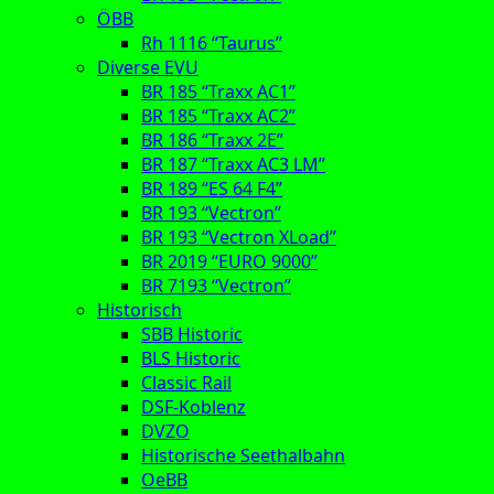
ÖBB
Rh 1116 “Taurus”
Diverse EVU
BR 185 “Traxx AC1”
BR 185 “Traxx AC2”
BR 186 “Traxx 2E”
BR 187 “Traxx AC3 LM”
BR 189 “ES 64 F4”
BR 193 “Vectron”
BR 193 “Vectron XLoad”
BR 2019 “EURO 9000”
BR 7193 “Vectron”
Historisch
SBB Historic
BLS Historic
Classic Rail
DSF-Koblenz
DVZO
Historische Seethalbahn
OeBB