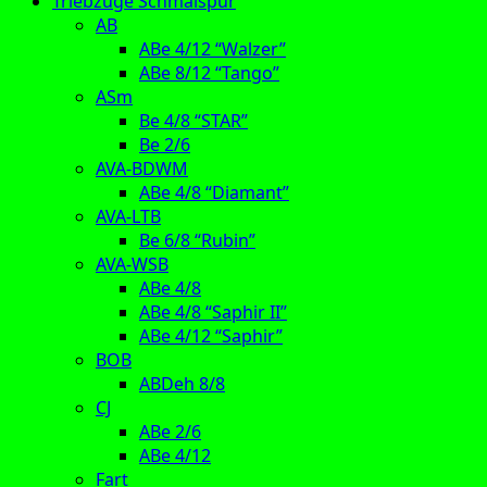
Triebzüge Schmalspur
AB
ABe 4/12 “Walzer”
ABe 8/12 “Tango”
ASm
Be 4/8 “STAR”
Be 2/6
AVA-BDWM
ABe 4/8 “Diamant”
AVA-LTB
Be 6/8 “Rubin”
AVA-WSB
ABe 4/8
ABe 4/8 “Saphir II”
ABe 4/12 “Saphir”
BOB
ABDeh 8/8
CJ
ABe 2/6
ABe 4/12
Fart