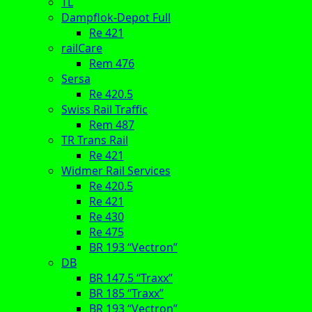
TL
Dampflok-Depot Full
Re 421
railCare
Rem 476
Sersa
Re 420.5
Swiss Rail Traffic
Rem 487
TR Trans Rail
Re 421
Widmer Rail Services
Re 420.5
Re 421
Re 430
Re 475
BR 193 “Vectron”
DB
BR 147.5 “Traxx”
BR 185 “Traxx”
BR 193 “Vectron”