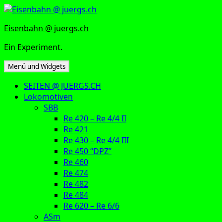
Zum
Inhalt
Eisenbahn @ juergs.ch
springen
Ein Experiment.
Menü und Widgets
SEITEN @ JUERGS.CH
Lokomotiven
SBB
Re 420 – Re 4/4 II
Re 421
Re 430 – Re 4/4 III
Re 450 “DPZ”
Re 460
Re 474
Re 482
Re 484
Re 620 – Re 6/6
ASm