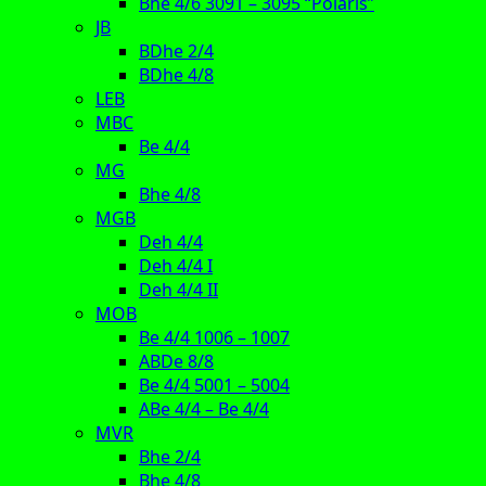
Bhe 4/6 3091 – 3095 “Polaris”
JB
BDhe 2/4
BDhe 4/8
LEB
MBC
Be 4/4
MG
Bhe 4/8
MGB
Deh 4/4
Deh 4/4 I
Deh 4/4 II
MOB
Be 4/4 1006 – 1007
ABDe 8/8
Be 4/4 5001 – 5004
ABe 4/4 – Be 4/4
MVR
Bhe 2/4
Bhe 4/8