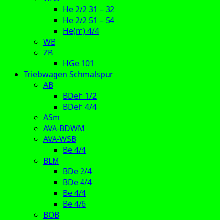
He 2/2 31 – 32
He 2/2 51 – 54
He(m) 4/4
WB
ZB
HGe 101
Triebwagen Schmalspur
AB
BDeh 1/2
BDeh 4/4
ASm
AVA-BDWM
AVA-WSB
Be 4/4
BLM
BDe 2/4
BDe 4/4
Be 4/4
Be 4/6
BOB