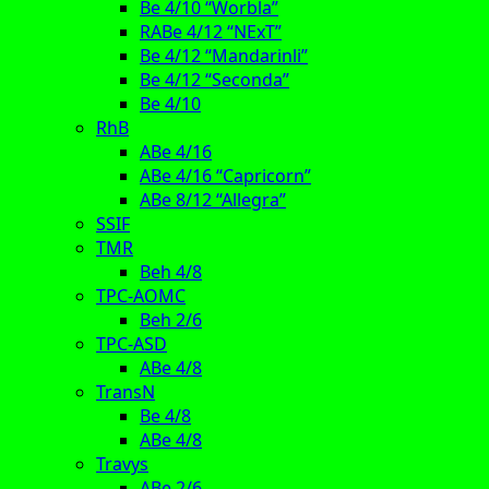
Be 4/10 “Worbla”
RABe 4/12 “NExT”
Be 4/12 “Mandarinli”
Be 4/12 “Seconda”
Be 4/10
RhB
ABe 4/16
ABe 4/16 “Capricorn”
ABe 8/12 “Allegra”
SSIF
TMR
Beh 4/8
TPC-AOMC
Beh 2/6
TPC-ASD
ABe 4/8
TransN
Be 4/8
ABe 4/8
Travys
ABe 2/6