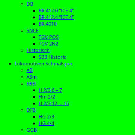
DB
BR 412.0 “ICE 4”
BR 412.4 “ICE 4”
BR 4010
SNCF
TGV POS
TGV 2N2
Historisch
SBB Historic
Lokomotiven Schmalspur
AB
ASm
BRB
H 2/3 6 – 7
Hm 2/2
H 2/3 12 … 16
DFB
HG 2/3
HG 4/4
GGB