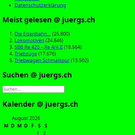
Datenschutzerklärung
Meist gelesen @ juergs.ch
Die Eisenbahn…
(25.800)
Lokomotiven
(24.846)
SBB Re 420 – Re 4/4 II
(18.564)
Triebzüge
(17.676)
Triebwagen Schmalspur
(13.502)
Suchen @ juergs.ch
Suchen
nach:
Kalender @ juergs.ch
August 2026
M
D
M
D
F
S
S
1
2