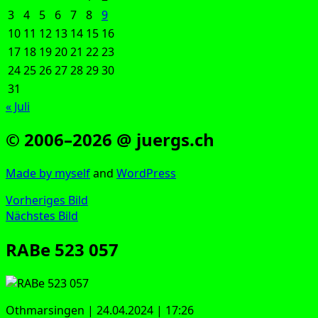
3
4
5
6
7
8
9
10
11
12
13
14
15
16
17
18
19
20
21
22
23
24
25
26
27
28
29
30
31
« Juli
© 2006–2026 @ juergs.ch
Made by mys­elf
and
Word­Press
Vorheriges Bild
Nächstes Bild
RABe 523 057
Oth­mar­sin­gen | 24.04.2024 | 17:26