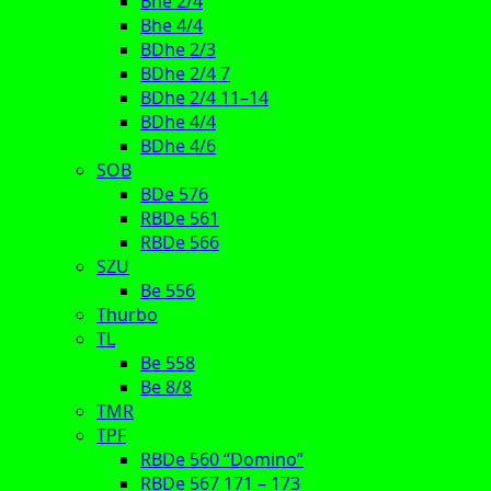
Bhe 2/4
Bhe 4/4
BDhe 2/3
BDhe 2/4 7
BDhe 2/4 11–14
BDhe 4/4
BDhe 4/6
SOB
BDe 576
RBDe 561
RBDe 566
SZU
Be 556
Thurbo
TL
Be 558
Be 8/8
TMR
TPF
RBDe 560 “Domino”
RBDe 567 171 – 173