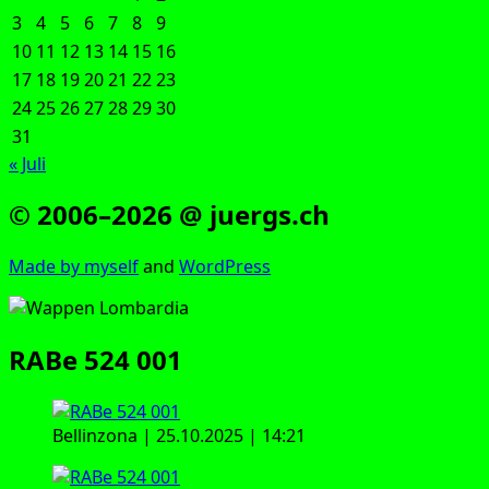
3
4
5
6
7
8
9
10
11
12
13
14
15
16
17
18
19
20
21
22
23
24
25
26
27
28
29
30
31
« Juli
© 2006–2026 @ juergs.ch
Made by mys­elf
and
Word­Press
RABe 524 001
Bel­lin­zo­na | 25.10.2025 | 14:21