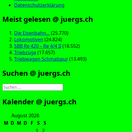
Datenschutzerklärung
Meist gelesen @ juergs.ch
Die Eisenbahn…
(25.770)
Lokomotiven
(24.824)
SBB Re 420 – Re 4/4 II
(18.552)
Triebzüge
(17.657)
Triebwagen Schmalspur
(13.493)
Suchen @ juergs.ch
Suchen
nach:
Kalender @ juergs.ch
August 2026
M
D
M
D
F
S
S
1
2