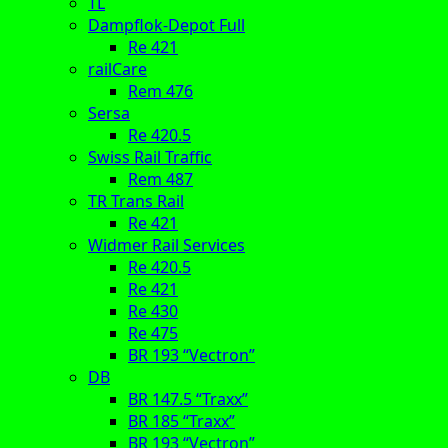
TL
Dampflok-Depot Full
Re 421
railCare
Rem 476
Sersa
Re 420.5
Swiss Rail Traffic
Rem 487
TR Trans Rail
Re 421
Widmer Rail Services
Re 420.5
Re 421
Re 430
Re 475
BR 193 “Vectron”
DB
BR 147.5 “Traxx”
BR 185 “Traxx”
BR 193 “Vectron”