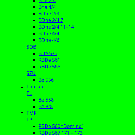
Bhe 2/4
Bhe 4/4
BDhe 2/3
BDhe 2/4 7
BDhe 2/4 11–14
BDhe 4/4
BDhe 4/6
SOB
BDe 576
RBDe 561
RBDe 566
SZU
Be 556
Thurbo
TL
Be 558
Be 8/8
TMR
TPF
RBDe 560 “Domino”
RBDe 567 171 – 173