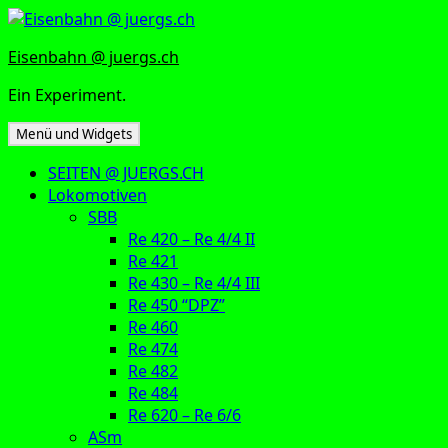
Zum
Inhalt
Eisenbahn @ juergs.ch
springen
Ein Experiment.
Menü und Widgets
SEITEN @ JUERGS.CH
Lokomotiven
SBB
Re 420 – Re 4/4 II
Re 421
Re 430 – Re 4/4 III
Re 450 “DPZ”
Re 460
Re 474
Re 482
Re 484
Re 620 – Re 6/6
ASm