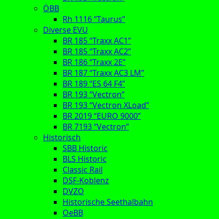
ÖBB
Rh 1116 “Taurus”
Diverse EVU
BR 185 “Traxx AC1”
BR 185 “Traxx AC2”
BR 186 “Traxx 2E”
BR 187 “Traxx AC3 LM”
BR 189 “ES 64 F4”
BR 193 “Vectron”
BR 193 “Vectron XLoad”
BR 2019 “EURO 9000”
BR 7193 “Vectron”
Historisch
SBB Historic
BLS Historic
Classic Rail
DSF-Koblenz
DVZO
Historische Seethalbahn
OeBB