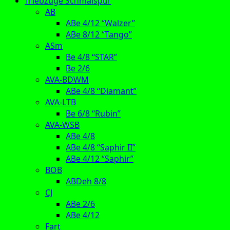
Triebzüge Schmalspur
AB
ABe 4/12 “Walzer”
ABe 8/12 “Tango”
ASm
Be 4/8 “STAR”
Be 2/6
AVA-BDWM
ABe 4/8 “Diamant”
AVA-LTB
Be 6/8 “Rubin”
AVA-WSB
ABe 4/8
ABe 4/8 “Saphir II”
ABe 4/12 “Saphir”
BOB
ABDeh 8/8
CJ
ABe 2/6
ABe 4/12
Fart