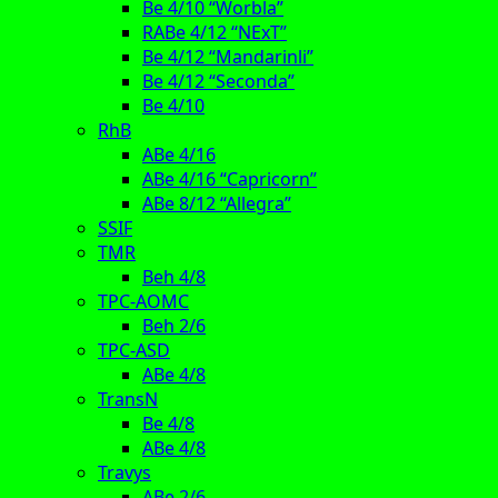
Be 4/10 “Worbla”
RABe 4/12 “NExT”
Be 4/12 “Mandarinli”
Be 4/12 “Seconda”
Be 4/10
RhB
ABe 4/16
ABe 4/16 “Capricorn”
ABe 8/12 “Allegra”
SSIF
TMR
Beh 4/8
TPC-AOMC
Beh 2/6
TPC-ASD
ABe 4/8
TransN
Be 4/8
ABe 4/8
Travys
ABe 2/6