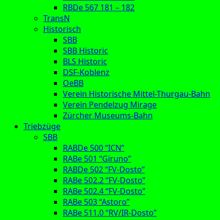
RBDe 567 181 – 182
TransN
Historisch
SBB
SBB Historic
BLS Historic
DSF-Koblenz
OeBB
Verein Historische Mittel-Thurgau-Bahn
Verein Pendelzug Mirage
Zürcher Museums-Bahn
Triebzüge
SBB
RABDe 500 “ICN”
RABe 501 “Giruno”
RABDe 502 “FV-Dosto”
RABe 502.2 “FV-Dosto”
RABe 502.4 “FV-Dosto”
RABe 503 “Astoro”
RABe 511.0 “RV/IR-Dosto”