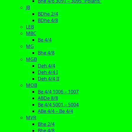
Bhe 4/6 3091 – 3095 “Polaris”
JB
BDhe 2/4
BDhe 4/8
LEB
MBC
Be 4/4
MG
Bhe 4/8
MGB
Deh 4/4
Deh 4/4 I
Deh 4/4 II
MOB
Be 4/4 1006 – 1007
ABDe 8/8
Be 4/4 5001 – 5004
ABe 4/4 – Be 4/4
MVR
Bhe 2/4
Bhe 4/8