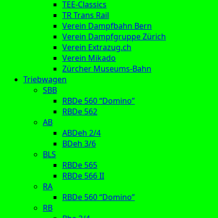
TEE-Classics
TR Trans Rail
Verein Dampfbahn Bern
Verein Dampfgruppe Zürich
Verein Extrazug.ch
Verein Mikado
Zürcher Museums-Bahn
Triebwagen
SBB
RBDe 560 “Domino”
RBDe 562
AB
ABDeh 2/4
BDeh 3/6
BLS
RBDe 565
RBDe 566 II
RA
RBDe 560 “Domino”
RB