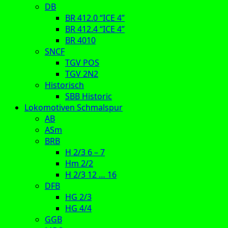
DB
BR 412.0 “ICE 4”
BR 412.4 “ICE 4”
BR 4010
SNCF
TGV POS
TGV 2N2
Historisch
SBB Historic
Lokomotiven Schmalspur
AB
ASm
BRB
H 2/3 6 – 7
Hm 2/2
H 2/3 12 … 16
DFB
HG 2/3
HG 4/4
GGB