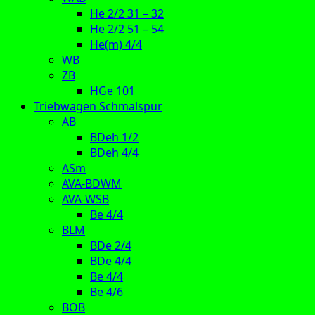
He 2/2 31 – 32
He 2/2 51 – 54
He(m) 4/4
WB
ZB
HGe 101
Triebwagen Schmalspur
AB
BDeh 1/2
BDeh 4/4
ASm
AVA-BDWM
AVA-WSB
Be 4/4
BLM
BDe 2/4
BDe 4/4
Be 4/4
Be 4/6
BOB