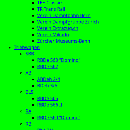
TEE-Classics
TR Trans Rail
Verein Dampfbahn Bern
Verein Dampfgruppe Zürich
Verein Extrazug.ch
Verein Mikado
Zürcher Museums-Bahn
Triebwagen
SBB
RBDe 560 “Domino”
RBDe 562
AB
ABDeh 2/4
BDeh 3/6
BLS
RBDe 565
RBDe 566 II
RA
RBDe 560 “Domino”
RB