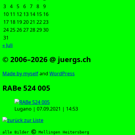
3
4
5
6
7
8
9
10
11
12
13
14
15
16
17
18
19
20
21
22
23
24
25
26
27
28
29
30
31
« Juli
© 2006–2026 @ juergs.ch
Made by mys­elf
and
Word­Press
RABe 524 005
Luga­no | 07.09.2021 | 14:53
alle Bilder 
 Mellingen Heitersberg