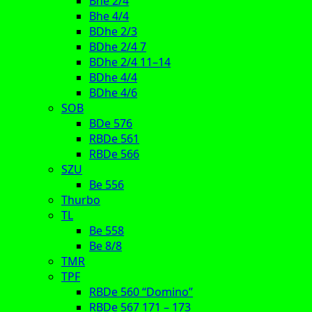
Bhe 2/4
Bhe 4/4
BDhe 2/3
BDhe 2/4 7
BDhe 2/4 11–14
BDhe 4/4
BDhe 4/6
SOB
BDe 576
RBDe 561
RBDe 566
SZU
Be 556
Thurbo
TL
Be 558
Be 8/8
TMR
TPF
RBDe 560 “Domino”
RBDe 567 171 – 173