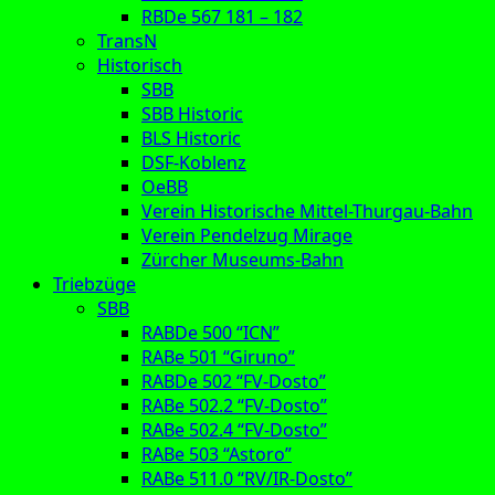
RBDe 567 181 – 182
TransN
Historisch
SBB
SBB Historic
BLS Historic
DSF-Koblenz
OeBB
Verein Historische Mittel-Thurgau-Bahn
Verein Pendelzug Mirage
Zürcher Museums-Bahn
Triebzüge
SBB
RABDe 500 “ICN”
RABe 501 “Giruno”
RABDe 502 “FV-Dosto”
RABe 502.2 “FV-Dosto”
RABe 502.4 “FV-Dosto”
RABe 503 “Astoro”
RABe 511.0 “RV/IR-Dosto”