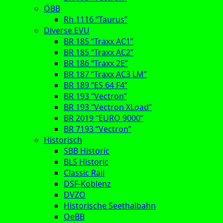
ÖBB
Rh 1116 “Taurus”
Diverse EVU
BR 185 “Traxx AC1”
BR 185 “Traxx AC2”
BR 186 “Traxx 2E”
BR 187 “Traxx AC3 LM”
BR 189 “ES 64 F4”
BR 193 “Vectron”
BR 193 “Vectron XLoad”
BR 2019 “EURO 9000”
BR 7193 “Vectron”
Historisch
SBB Historic
BLS Historic
Classic Rail
DSF-Koblenz
DVZO
Historische Seethalbahn
OeBB