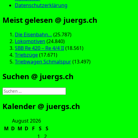
Datenschutzerklärung
Meist gelesen @ juergs.ch
Die Eisenbahn…
(25.787)
Lokomotiven
(24.840)
SBB Re 420 – Re 4/4 II
(18.561)
Triebzüge
(17.671)
Triebwagen Schmalspur
(13.497)
Suchen @ juergs.ch
Suchen
nach:
Kalender @ juergs.ch
August 2026
M
D
M
D
F
S
S
1
2