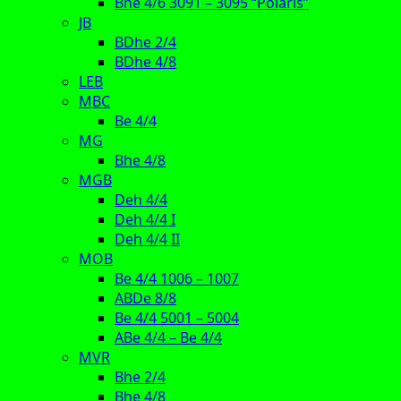
Bhe 4/6 3091 – 3095 “Polaris”
JB
BDhe 2/4
BDhe 4/8
LEB
MBC
Be 4/4
MG
Bhe 4/8
MGB
Deh 4/4
Deh 4/4 I
Deh 4/4 II
MOB
Be 4/4 1006 – 1007
ABDe 8/8
Be 4/4 5001 – 5004
ABe 4/4 – Be 4/4
MVR
Bhe 2/4
Bhe 4/8