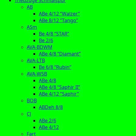
Triebzüge Schmalspur
AB
ABe 4/12 “Walzer”
ABe 8/12 “Tango”
ASm
Be 4/8 “STAR”
Be 2/6
AVA-BDWM
ABe 4/8 “Diamant”
AVA-LTB
Be 6/8 “Rubin”
AVA-WSB
ABe 4/8
ABe 4/8 “Saphir II”
ABe 4/12 “Saphir”
BOB
ABDeh 8/8
CJ
ABe 2/6
ABe 4/12
Fart