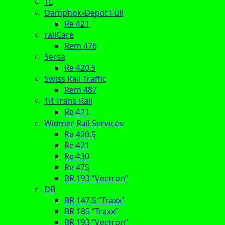
TL
Dampflok-Depot Full
Re 421
railCare
Rem 476
Sersa
Re 420.5
Swiss Rail Traffic
Rem 487
TR Trans Rail
Re 421
Widmer Rail Services
Re 420.5
Re 421
Re 430
Re 475
BR 193 “Vectron”
DB
BR 147.5 “Traxx”
BR 185 “Traxx”
BR 193 “Vectron”