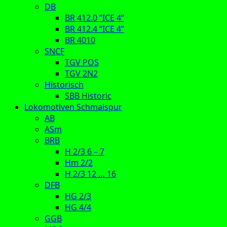
DB
BR 412.0 “ICE 4”
BR 412.4 “ICE 4”
BR 4010
SNCF
TGV POS
TGV 2N2
Historisch
SBB Historic
Lokomotiven Schmalspur
AB
ASm
BRB
H 2/3 6 – 7
Hm 2/2
H 2/3 12 … 16
DFB
HG 2/3
HG 4/4
GGB