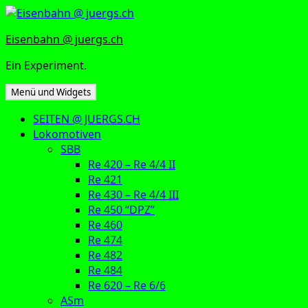
Zum
Inhalt
Eisenbahn @ juergs.ch
springen
Ein Experiment.
Menü und Widgets
SEITEN @ JUERGS.CH
Lokomotiven
SBB
Re 420 – Re 4/4 II
Re 421
Re 430 – Re 4/4 III
Re 450 “DPZ”
Re 460
Re 474
Re 482
Re 484
Re 620 – Re 6/6
ASm