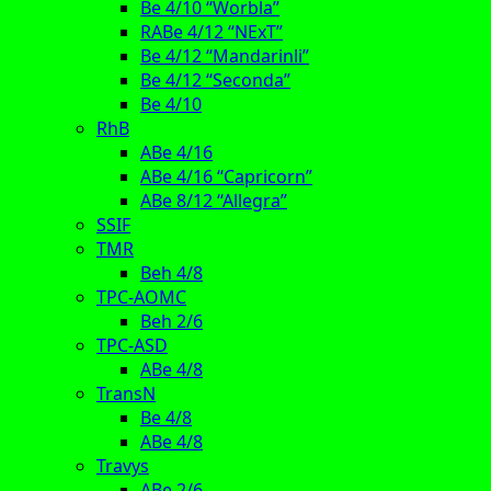
Be 4/10 “Worbla”
RABe 4/12 “NExT”
Be 4/12 “Mandarinli”
Be 4/12 “Seconda”
Be 4/10
RhB
ABe 4/16
ABe 4/16 “Capricorn”
ABe 8/12 “Allegra”
SSIF
TMR
Beh 4/8
TPC-AOMC
Beh 2/6
TPC-ASD
ABe 4/8
TransN
Be 4/8
ABe 4/8
Travys
ABe 2/6