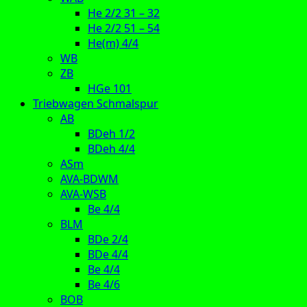
He 2/2 31 – 32
He 2/2 51 – 54
He(m) 4/4
WB
ZB
HGe 101
Triebwagen Schmalspur
AB
BDeh 1/2
BDeh 4/4
ASm
AVA-BDWM
AVA-WSB
Be 4/4
BLM
BDe 2/4
BDe 4/4
Be 4/4
Be 4/6
BOB