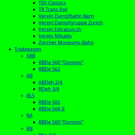
TEE-Classics
TR Trans Rail
Verein Dampfbahn Bern
Verein Dampfgruppe Zürich
Verein Extrazug.ch
Verein Mikado
Zürcher Museums-Bahn
Triebwagen
SBB
RBDe 560 “Domino”
RBDe 562
AB
ABDeh 2/4
BDeh 3/6
BLS
RBDe 565
RBDe 566 II
RA
RBDe 560 “Domino”
RB