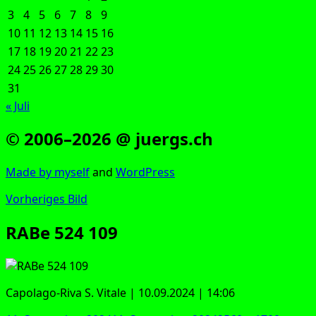
3
4
5
6
7
8
9
10
11
12
13
14
15
16
17
18
19
20
21
22
23
24
25
26
27
28
29
30
31
« Juli
© 2006–2026 @ juergs.ch
Made by mys­elf
and
Word­Press
Vorheriges Bild
RABe 524 109
Capo­la­go-Riva S. Vita­le | 10.09.2024 | 14:06