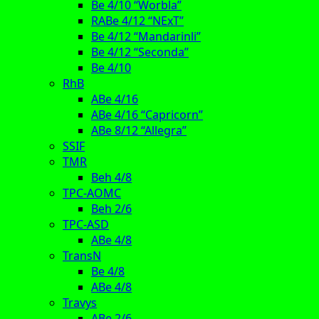
Be 4/10 “Worbla”
RABe 4/12 “NExT”
Be 4/12 “Mandarinli”
Be 4/12 “Seconda”
Be 4/10
RhB
ABe 4/16
ABe 4/16 “Capricorn”
ABe 8/12 “Allegra”
SSIF
TMR
Beh 4/8
TPC-AOMC
Beh 2/6
TPC-ASD
ABe 4/8
TransN
Be 4/8
ABe 4/8
Travys
ABe 2/6