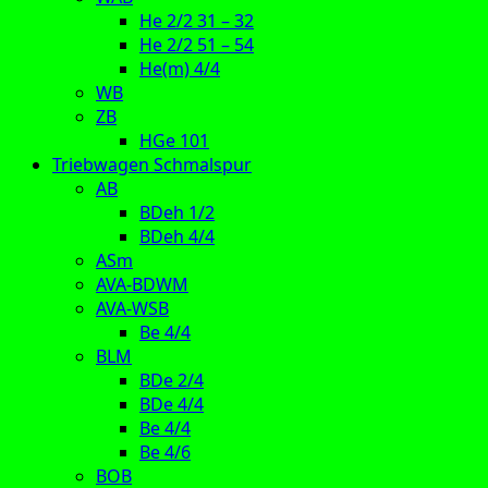
He 2/2 31 – 32
He 2/2 51 – 54
He(m) 4/4
WB
ZB
HGe 101
Triebwagen Schmalspur
AB
BDeh 1/2
BDeh 4/4
ASm
AVA-BDWM
AVA-WSB
Be 4/4
BLM
BDe 2/4
BDe 4/4
Be 4/4
Be 4/6
BOB