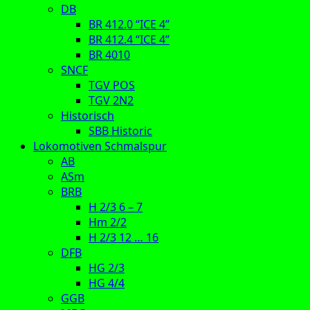
DB
BR 412.0 “ICE 4”
BR 412.4 “ICE 4”
BR 4010
SNCF
TGV POS
TGV 2N2
Historisch
SBB Historic
Lokomotiven Schmalspur
AB
ASm
BRB
H 2/3 6 – 7
Hm 2/2
H 2/3 12 … 16
DFB
HG 2/3
HG 4/4
GGB