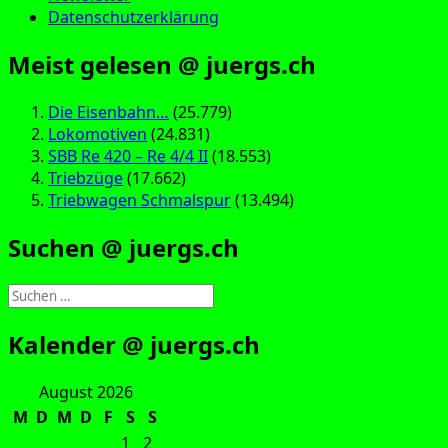
Datenschutzerklärung
Meist gelesen @ juergs.ch
Die Eisenbahn…
(25.779)
Lokomotiven
(24.831)
SBB Re 420 – Re 4/4 II
(18.553)
Triebzüge
(17.662)
Triebwagen Schmalspur
(13.494)
Suchen @ juergs.ch
Suchen
nach:
Kalender @ juergs.ch
August 2026
M
D
M
D
F
S
S
1
2