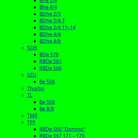
Bhe 2/4
Bhe 4/4
BDhe 2/3
BDhe 2/4 7
BDhe 2/4 11–14
BDhe 4/4
BDhe 4/6
SOB
BDe 576
RBDe 561
RBDe 566
SZU
Be 556
Thurbo
TL
Be 558
Be 8/8
TMR
TPF
RBDe 560 “Domino”
RBDe 567 171 – 173