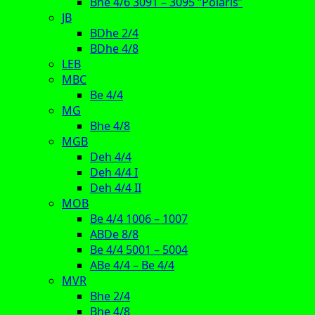
Bhe 4/6 3091 – 3095 “Polaris”
JB
BDhe 2/4
BDhe 4/8
LEB
MBC
Be 4/4
MG
Bhe 4/8
MGB
Deh 4/4
Deh 4/4 I
Deh 4/4 II
MOB
Be 4/4 1006 – 1007
ABDe 8/8
Be 4/4 5001 – 5004
ABe 4/4 – Be 4/4
MVR
Bhe 2/4
Bhe 4/8