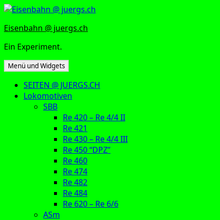
Zum
Inhalt
Eisenbahn @ juergs.ch
springen
Ein Experiment.
Menü und Widgets
SEITEN @ JUERGS.CH
Lokomotiven
SBB
Re 420 – Re 4/4 II
Re 421
Re 430 – Re 4/4 III
Re 450 “DPZ”
Re 460
Re 474
Re 482
Re 484
Re 620 – Re 6/6
ASm