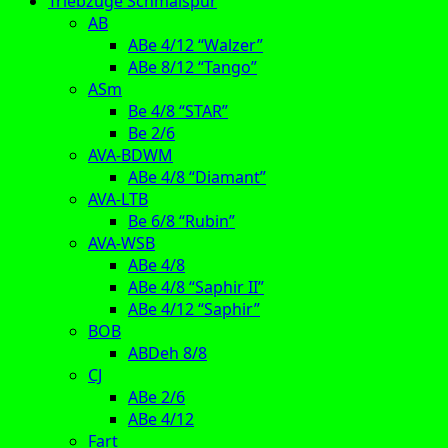
Triebzüge Schmalspur
AB
ABe 4/12 “Walzer”
ABe 8/12 “Tango”
ASm
Be 4/8 “STAR”
Be 2/6
AVA-BDWM
ABe 4/8 “Diamant”
AVA-LTB
Be 6/8 “Rubin”
AVA-WSB
ABe 4/8
ABe 4/8 “Saphir II”
ABe 4/12 “Saphir”
BOB
ABDeh 8/8
CJ
ABe 2/6
ABe 4/12
Fart