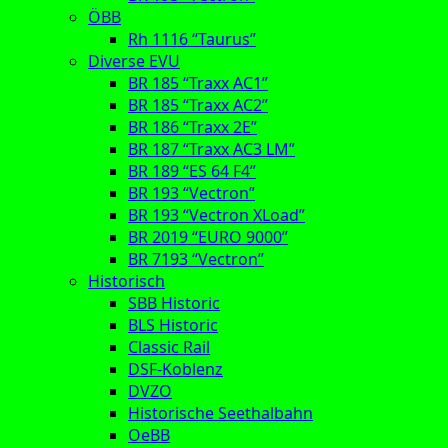
ÖBB
Rh 1116 “Taurus”
Diverse EVU
BR 185 “Traxx AC1”
BR 185 “Traxx AC2”
BR 186 “Traxx 2E”
BR 187 “Traxx AC3 LM”
BR 189 “ES 64 F4”
BR 193 “Vectron”
BR 193 “Vectron XLoad”
BR 2019 “EURO 9000”
BR 7193 “Vectron”
Historisch
SBB Historic
BLS Historic
Classic Rail
DSF-Koblenz
DVZO
Historische Seethalbahn
OeBB