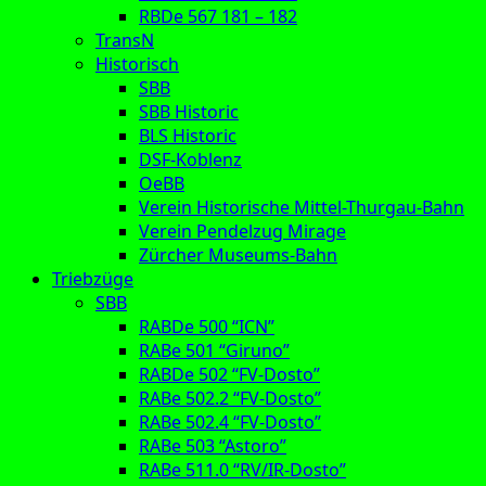
RBDe 567 181 – 182
TransN
Historisch
SBB
SBB Historic
BLS Historic
DSF-Koblenz
OeBB
Verein Historische Mittel-Thurgau-Bahn
Verein Pendelzug Mirage
Zürcher Museums-Bahn
Triebzüge
SBB
RABDe 500 “ICN”
RABe 501 “Giruno”
RABDe 502 “FV-Dosto”
RABe 502.2 “FV-Dosto”
RABe 502.4 “FV-Dosto”
RABe 503 “Astoro”
RABe 511.0 “RV/IR-Dosto”