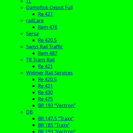
TL
Dampflok-Depot Full
Re 421
railCare
Rem 476
Sersa
Re 420.5
Swiss Rail Traffic
Rem 487
TR Trans Rail
Re 421
Widmer Rail Services
Re 420.5
Re 421
Re 430
Re 475
BR 193 “Vectron”
DB
BR 147.5 “Traxx”
BR 185 “Traxx”
BR 193 “Vectron”