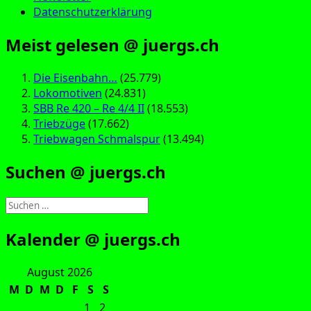
Datenschutzerklärung
Meist gelesen @ juergs.ch
Die Eisenbahn…
(25.779)
Lokomotiven
(24.831)
SBB Re 420 – Re 4/4 II
(18.553)
Triebzüge
(17.662)
Triebwagen Schmalspur
(13.494)
Suchen @ juergs.ch
Suchen
nach:
Kalender @ juergs.ch
August 2026
M
D
M
D
F
S
S
1
2