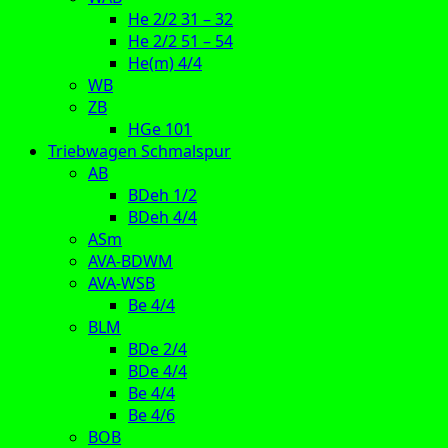
He 2/2 31 – 32
He 2/2 51 – 54
He(m) 4/4
WB
ZB
HGe 101
Triebwagen Schmalspur
AB
BDeh 1/2
BDeh 4/4
ASm
AVA-BDWM
AVA-WSB
Be 4/4
BLM
BDe 2/4
BDe 4/4
Be 4/4
Be 4/6
BOB