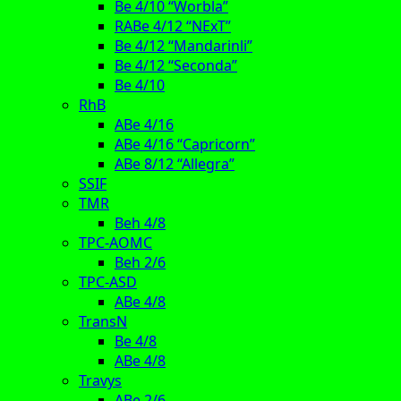
Be 4/10 “Worbla”
RABe 4/12 “NExT”
Be 4/12 “Mandarinli”
Be 4/12 “Seconda”
Be 4/10
RhB
ABe 4/16
ABe 4/16 “Capricorn”
ABe 8/12 “Allegra”
SSIF
TMR
Beh 4/8
TPC-AOMC
Beh 2/6
TPC-ASD
ABe 4/8
TransN
Be 4/8
ABe 4/8
Travys
ABe 2/6