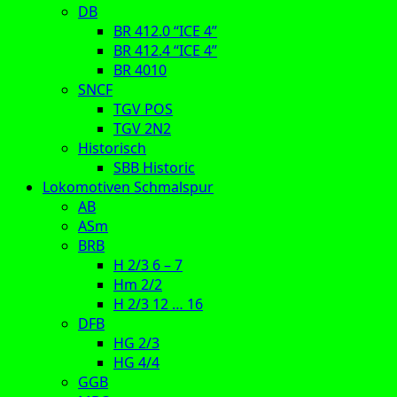
DB
BR 412.0 “ICE 4”
BR 412.4 “ICE 4”
BR 4010
SNCF
TGV POS
TGV 2N2
Historisch
SBB Historic
Lokomotiven Schmalspur
AB
ASm
BRB
H 2/3 6 – 7
Hm 2/2
H 2/3 12 … 16
DFB
HG 2/3
HG 4/4
GGB