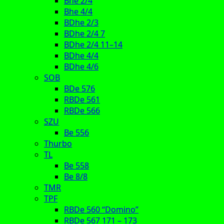
Bhe 2/4
Bhe 4/4
BDhe 2/3
BDhe 2/4 7
BDhe 2/4 11–14
BDhe 4/4
BDhe 4/6
SOB
BDe 576
RBDe 561
RBDe 566
SZU
Be 556
Thurbo
TL
Be 558
Be 8/8
TMR
TPF
RBDe 560 “Domino”
RBDe 567 171 – 173