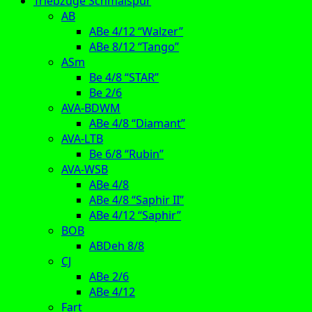
Triebzüge Schmalspur
AB
ABe 4/12 “Walzer”
ABe 8/12 “Tango”
ASm
Be 4/8 “STAR”
Be 2/6
AVA-BDWM
ABe 4/8 “Diamant”
AVA-LTB
Be 6/8 “Rubin”
AVA-WSB
ABe 4/8
ABe 4/8 “Saphir II”
ABe 4/12 “Saphir”
BOB
ABDeh 8/8
CJ
ABe 2/6
ABe 4/12
Fart