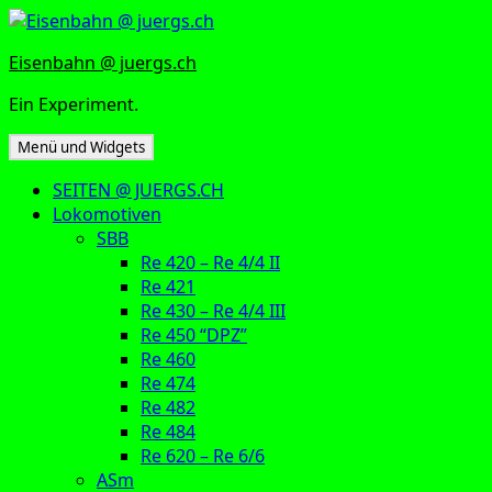
Zum
Inhalt
Eisenbahn @ juergs.ch
springen
Ein Experiment.
Menü und Widgets
SEITEN @ JUERGS.CH
Lokomotiven
SBB
Re 420 – Re 4/4 II
Re 421
Re 430 – Re 4/4 III
Re 450 “DPZ”
Re 460
Re 474
Re 482
Re 484
Re 620 – Re 6/6
ASm