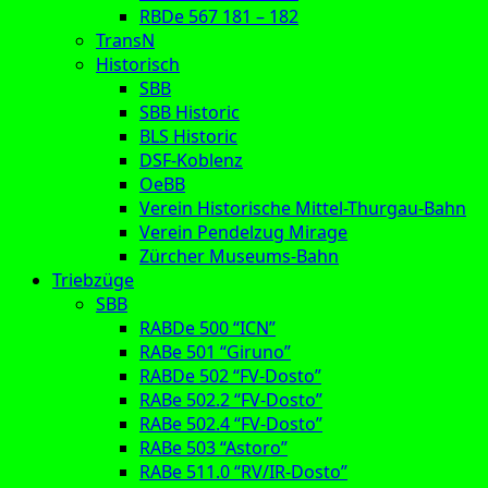
RBDe 567 181 – 182
TransN
Historisch
SBB
SBB Historic
BLS Historic
DSF-Koblenz
OeBB
Verein Historische Mittel-Thurgau-Bahn
Verein Pendelzug Mirage
Zürcher Museums-Bahn
Triebzüge
SBB
RABDe 500 “ICN”
RABe 501 “Giruno”
RABDe 502 “FV-Dosto”
RABe 502.2 “FV-Dosto”
RABe 502.4 “FV-Dosto”
RABe 503 “Astoro”
RABe 511.0 “RV/IR-Dosto”