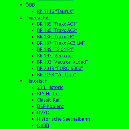
ÖBB
Rh 1116 “Taurus”
Diverse EVU
BR 185 “Traxx AC1”
BR 185 “Traxx AC2”
BR 186 “Traxx 2E”
BR 187 “Traxx AC3 LM”
BR 189 “ES 64 F4”
BR 193 “Vectron”
BR 193 “Vectron XLoad”
BR 2019 “EURO 9000”
BR 7193 “Vectron”
Historisch
SBB Historic
BLS Historic
Classic Rail
DSF-Koblenz
DVZO
Historische Seethalbahn
OeBB