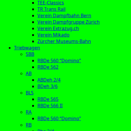
TEE-Classics
TR Trans Rail
Verein Dampfbahn Bern
Verein Dampfgruppe Zürich
Verein Extrazug.ch
Verein Mikado
Zürcher Museums-Bahn
Triebwagen
SBB
RBDe 560 “Domino”
RBDe 562
AB
ABDeh 2/4
BDeh 3/6
BLS
RBDe 565
RBDe 566 II
RA
RBDe 560 “Domino”
RB