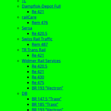
TL
Dampflok-Depot Full
Re 421
railCare
Rem 476
Sersa
Re 420.5
Swiss Rail Traffic
Rem 487
TR Trans Rail
Re 421
Widmer Rail Services
Re 420.5
Re 421
Re 430
Re 475
BR 193 “Vectron”
DB
BR 147.5 “Traxx”
BR 185 “Traxx”
BR 193 “Vectron”