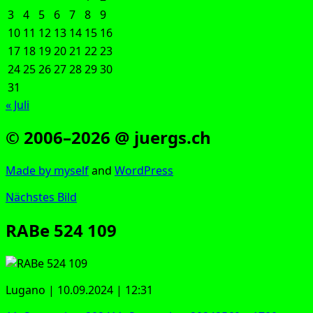
3
4
5
6
7
8
9
10
11
12
13
14
15
16
17
18
19
20
21
22
23
24
25
26
27
28
29
30
31
« Juli
© 2006–2026 @ juergs.ch
Made by mys­elf
and
Word­Press
Nächstes Bild
RABe 524 109
Luga­no | 10.09.2024 | 12:31