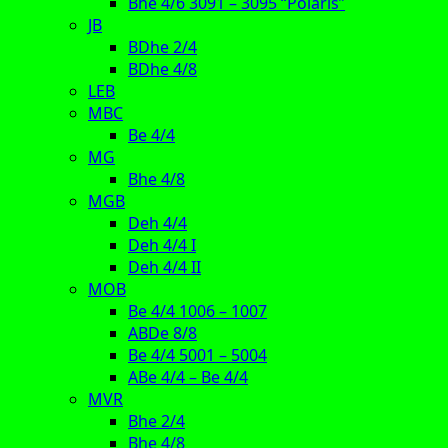
Bhe 4/6 3091 – 3095 “Polaris”
JB
BDhe 2/4
BDhe 4/8
LEB
MBC
Be 4/4
MG
Bhe 4/8
MGB
Deh 4/4
Deh 4/4 I
Deh 4/4 II
MOB
Be 4/4 1006 – 1007
ABDe 8/8
Be 4/4 5001 – 5004
ABe 4/4 – Be 4/4
MVR
Bhe 2/4
Bhe 4/8