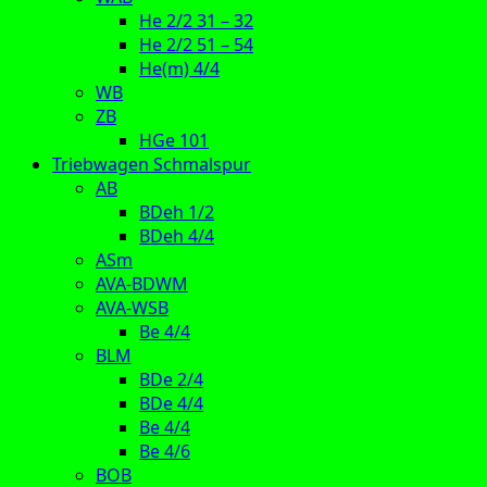
He 2/2 31 – 32
He 2/2 51 – 54
He(m) 4/4
WB
ZB
HGe 101
Triebwagen Schmalspur
AB
BDeh 1/2
BDeh 4/4
ASm
AVA-BDWM
AVA-WSB
Be 4/4
BLM
BDe 2/4
BDe 4/4
Be 4/4
Be 4/6
BOB