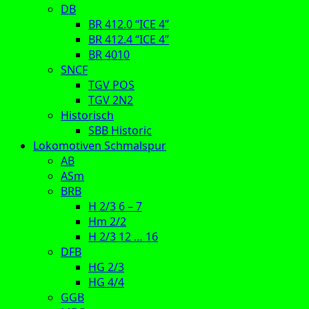
DB
BR 412.0 “ICE 4”
BR 412.4 “ICE 4”
BR 4010
SNCF
TGV POS
TGV 2N2
Historisch
SBB Historic
Lokomotiven Schmalspur
AB
ASm
BRB
H 2/3 6 – 7
Hm 2/2
H 2/3 12 … 16
DFB
HG 2/3
HG 4/4
GGB