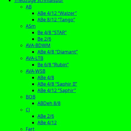
Triebzüge Schmalspur
AB
ABe 4/12 “Walzer”
ABe 8/12 “Tango”
ASm
Be 4/8 “STAR”
Be 2/6
AVA-BDWM
ABe 4/8 “Diamant”
AVA-LTB
Be 6/8 “Rubin”
AVA-WSB
ABe 4/8
ABe 4/8 “Saphir II”
ABe 4/12 “Saphir”
BOB
ABDeh 8/8
CJ
ABe 2/6
ABe 4/12
Fart