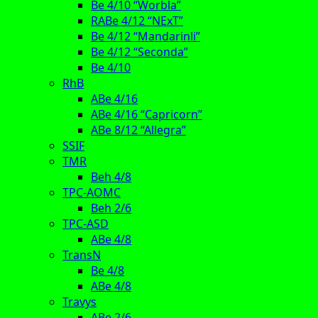
Be 4/10 “Worbla”
RABe 4/12 “NExT”
Be 4/12 “Mandarinli”
Be 4/12 “Seconda”
Be 4/10
RhB
ABe 4/16
ABe 4/16 “Capricorn”
ABe 8/12 “Allegra”
SSIF
TMR
Beh 4/8
TPC-AOMC
Beh 2/6
TPC-ASD
ABe 4/8
TransN
Be 4/8
ABe 4/8
Travys
ABe 2/6