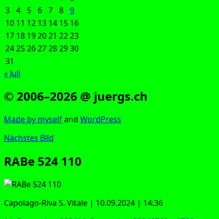
3
4
5
6
7
8
9
10
11
12
13
14
15
16
17
18
19
20
21
22
23
24
25
26
27
28
29
30
31
« Juli
© 2006–2026 @ juergs.ch
Made by mys­elf
and
Word­Press
Nächstes Bild
RABe 524 110
Capo­la­go-Riva S. Vita­le | 10.09.2024 | 14:36