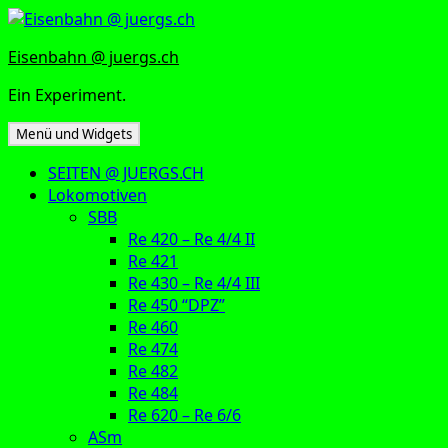
Zum
Inhalt
Eisenbahn @ juergs.ch
springen
Ein Experiment.
Menü und Widgets
SEITEN @ JUERGS.CH
Lokomotiven
SBB
Re 420 – Re 4/4 II
Re 421
Re 430 – Re 4/4 III
Re 450 “DPZ”
Re 460
Re 474
Re 482
Re 484
Re 620 – Re 6/6
ASm