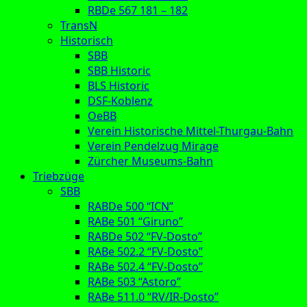
RBDe 567 181 – 182
TransN
Historisch
SBB
SBB Historic
BLS Historic
DSF-Koblenz
OeBB
Verein Historische Mittel-Thurgau-Bahn
Verein Pendelzug Mirage
Zürcher Museums-Bahn
Triebzüge
SBB
RABDe 500 “ICN”
RABe 501 “Giruno”
RABDe 502 “FV-Dosto”
RABe 502.2 “FV-Dosto”
RABe 502.4 “FV-Dosto”
RABe 503 “Astoro”
RABe 511.0 “RV/IR-Dosto”