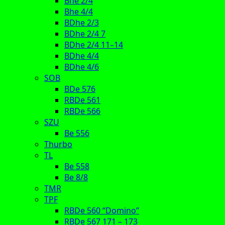
Bhe 2/4
Bhe 4/4
BDhe 2/3
BDhe 2/4 7
BDhe 2/4 11–14
BDhe 4/4
BDhe 4/6
SOB
BDe 576
RBDe 561
RBDe 566
SZU
Be 556
Thurbo
TL
Be 558
Be 8/8
TMR
TPF
RBDe 560 “Domino”
RBDe 567 171 – 173