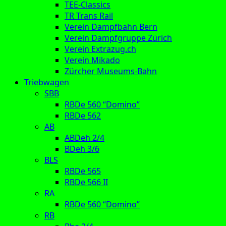
TEE-Classics
TR Trans Rail
Verein Dampfbahn Bern
Verein Dampfgruppe Zürich
Verein Extrazug.ch
Verein Mikado
Zürcher Museums-Bahn
Triebwagen
SBB
RBDe 560 “Domino”
RBDe 562
AB
ABDeh 2/4
BDeh 3/6
BLS
RBDe 565
RBDe 566 II
RA
RBDe 560 “Domino”
RB