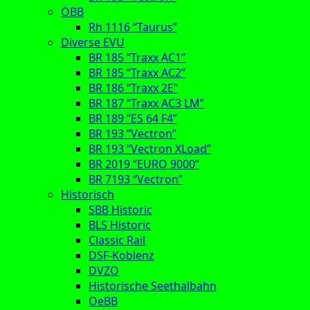
ÖBB
Rh 1116 “Taurus”
Diverse EVU
BR 185 “Traxx AC1”
BR 185 “Traxx AC2”
BR 186 “Traxx 2E”
BR 187 “Traxx AC3 LM”
BR 189 “ES 64 F4”
BR 193 “Vectron”
BR 193 “Vectron XLoad”
BR 2019 “EURO 9000”
BR 7193 “Vectron”
Historisch
SBB Historic
BLS Historic
Classic Rail
DSF-Koblenz
DVZO
Historische Seethalbahn
OeBB