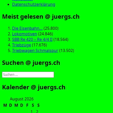
Datenschutzerklärung
Meist gelesen @ juergs.ch
Die Eisenbahn…
(25.800)
Lokomotiven
(24.846)
SBB Re 420 – Re 4/4 II
(18.564)
Triebzüge
(17.676)
Triebwagen Schmalspur
(13.502)
Suchen @ juergs.ch
Suchen
nach:
Kalender @ juergs.ch
August 2026
M
D
M
D
F
S
S
1
2