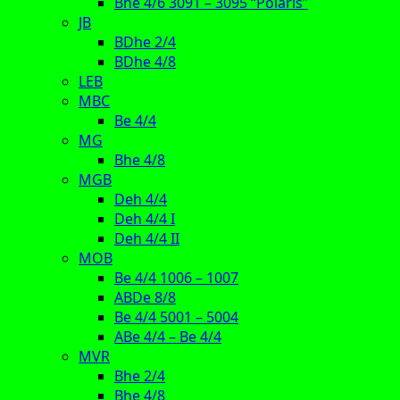
Bhe 4/6 3091 – 3095 “Polaris”
JB
BDhe 2/4
BDhe 4/8
LEB
MBC
Be 4/4
MG
Bhe 4/8
MGB
Deh 4/4
Deh 4/4 I
Deh 4/4 II
MOB
Be 4/4 1006 – 1007
ABDe 8/8
Be 4/4 5001 – 5004
ABe 4/4 – Be 4/4
MVR
Bhe 2/4
Bhe 4/8