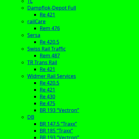
TL
Dampflok-Depot Full
Re 421
railCare
Rem 476
Sersa
Re 420.5
Swiss Rail Traffic
Rem 487
TR Trans Rail
Re 421
Widmer Rail Services
Re 420.5
Re 421
Re 430
Re 475
BR 193 “Vectron”
DB
BR 147.5 “Traxx”
BR 185 “Traxx”
BR 193 “Vectron”