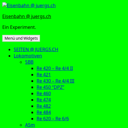
Zum
Inhalt
Eisenbahn @ juergs.ch
springen
Ein Experiment.
Menü und Widgets
SEITEN @ JUERGS.CH
Lokomotiven
SBB
Re 420 – Re 4/4 II
Re 421
Re 430 – Re 4/4 III
Re 450 “DPZ”
Re 460
Re 474
Re 482
Re 484
Re 620 – Re 6/6
ASm