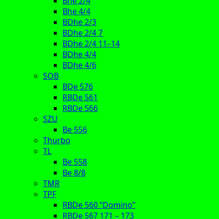
Bhe 2/4
Bhe 4/4
BDhe 2/3
BDhe 2/4 7
BDhe 2/4 11–14
BDhe 4/4
BDhe 4/6
SOB
BDe 576
RBDe 561
RBDe 566
SZU
Be 556
Thurbo
TL
Be 558
Be 8/8
TMR
TPF
RBDe 560 “Domino”
RBDe 567 171 – 173