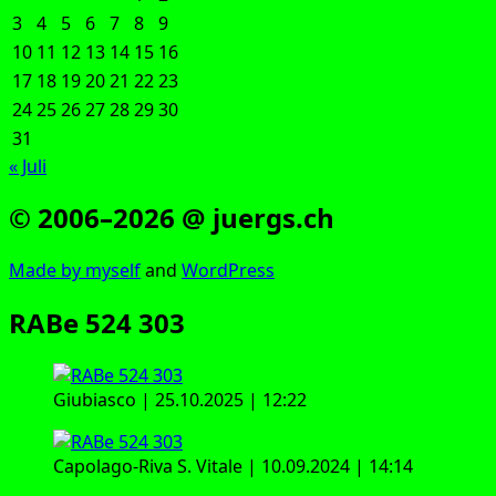
3
4
5
6
7
8
9
10
11
12
13
14
15
16
17
18
19
20
21
22
23
24
25
26
27
28
29
30
31
« Juli
© 2006–2026 @ juergs.ch
Made by mys­elf
and
Word­Press
RABe 524 303
Giubi­as­co | 25.10.2025 | 12:22
Capo­la­go-Riva S. Vita­le | 10.09.2024 | 14:14