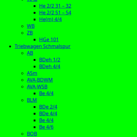
He 2/2 31 – 32
He 2/2 51 – 54
He(m) 4/4
WB
ZB
HGe 101
Triebwagen Schmalspur
AB
BDeh 1/2
BDeh 4/4
ASm
AVA-BDWM
AVA-WSB
Be 4/4
BLM
BDe 2/4
BDe 4/4
Be 4/4
Be 4/6
BOB