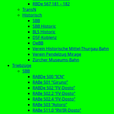
RBDe 567 181 – 182
TransN
Historisch
SBB
SBB Historic
BLS Historic
DSF-Koblenz
OeBB
Verein Historische Mittel-Thurgau-Bahn
Verein Pendelzug Mirage
Zürcher Museums-Bahn
Triebzüge
SBB
RABDe 500 “ICN”
RABe 501 “Giruno”
RABDe 502 “FV-Dosto”
RABe 502.2 “FV-Dosto”
RABe 502.4 “FV-Dosto”
RABe 503 “Astoro”
RABe 511.0 “RV/IR-Dosto”