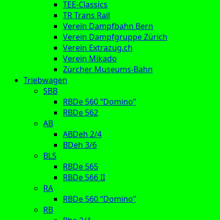
TEE-Classics
TR Trans Rail
Verein Dampfbahn Bern
Verein Dampfgruppe Zürich
Verein Extrazug.ch
Verein Mikado
Zürcher Museums-Bahn
Triebwagen
SBB
RBDe 560 “Domino”
RBDe 562
AB
ABDeh 2/4
BDeh 3/6
BLS
RBDe 565
RBDe 566 II
RA
RBDe 560 “Domino”
RB