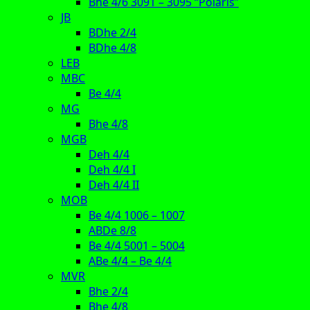
Bhe 4/6 3091 – 3095 “Polaris”
JB
BDhe 2/4
BDhe 4/8
LEB
MBC
Be 4/4
MG
Bhe 4/8
MGB
Deh 4/4
Deh 4/4 I
Deh 4/4 II
MOB
Be 4/4 1006 – 1007
ABDe 8/8
Be 4/4 5001 – 5004
ABe 4/4 – Be 4/4
MVR
Bhe 2/4
Bhe 4/8