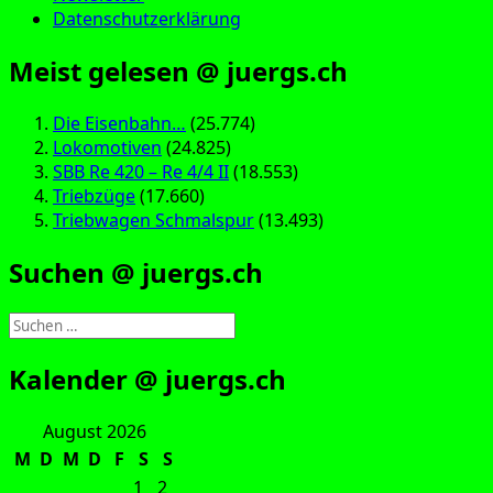
Datenschutzerklärung
Meist gelesen @ juergs.ch
Die Eisenbahn…
(25.774)
Lokomotiven
(24.825)
SBB Re 420 – Re 4/4 II
(18.553)
Triebzüge
(17.660)
Triebwagen Schmalspur
(13.493)
Suchen @ juergs.ch
Suchen
nach:
Kalender @ juergs.ch
August 2026
M
D
M
D
F
S
S
1
2