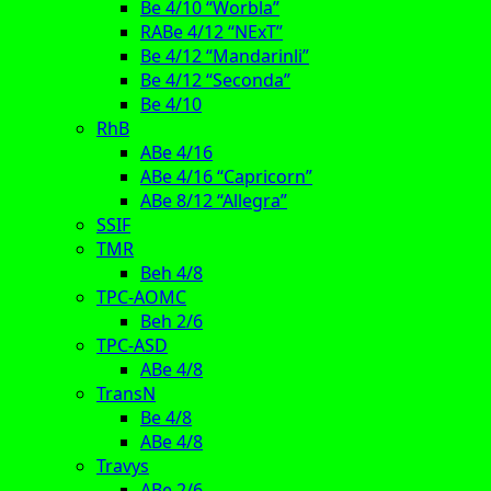
Be 4/10 “Worbla”
RABe 4/12 “NExT”
Be 4/12 “Mandarinli”
Be 4/12 “Seconda”
Be 4/10
RhB
ABe 4/16
ABe 4/16 “Capricorn”
ABe 8/12 “Allegra”
SSIF
TMR
Beh 4/8
TPC-AOMC
Beh 2/6
TPC-ASD
ABe 4/8
TransN
Be 4/8
ABe 4/8
Travys
ABe 2/6