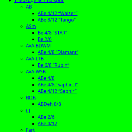
Triebzüge Schmalspur
AB
ABe 4/12 “Walzer”
ABe 8/12 “Tango”
ASm
Be 4/8 “STAR”
Be 2/6
AVA-BDWM
ABe 4/8 “Diamant”
AVA-LTB
Be 6/8 “Rubin”
AVA-WSB
ABe 4/8
ABe 4/8 “Saphir II”
ABe 4/12 “Saphir”
BOB
ABDeh 8/8
CJ
ABe 2/6
ABe 4/12
Fart