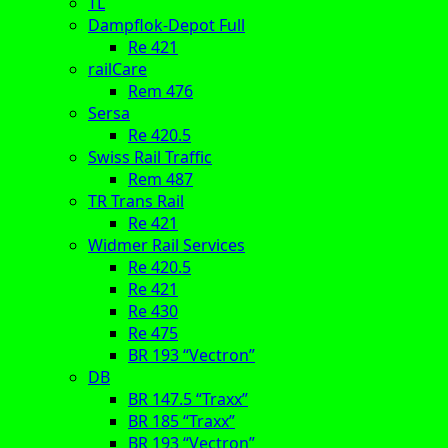
TL
Dampflok-Depot Full
Re 421
railCare
Rem 476
Sersa
Re 420.5
Swiss Rail Traffic
Rem 487
TR Trans Rail
Re 421
Widmer Rail Services
Re 420.5
Re 421
Re 430
Re 475
BR 193 “Vectron”
DB
BR 147.5 “Traxx”
BR 185 “Traxx”
BR 193 “Vectron”