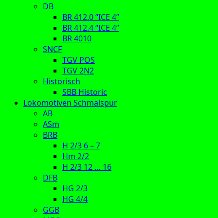
DB
BR 412.0 “ICE 4”
BR 412.4 “ICE 4”
BR 4010
SNCF
TGV POS
TGV 2N2
Historisch
SBB Historic
Lokomotiven Schmalspur
AB
ASm
BRB
H 2/3 6 – 7
Hm 2/2
H 2/3 12 … 16
DFB
HG 2/3
HG 4/4
GGB