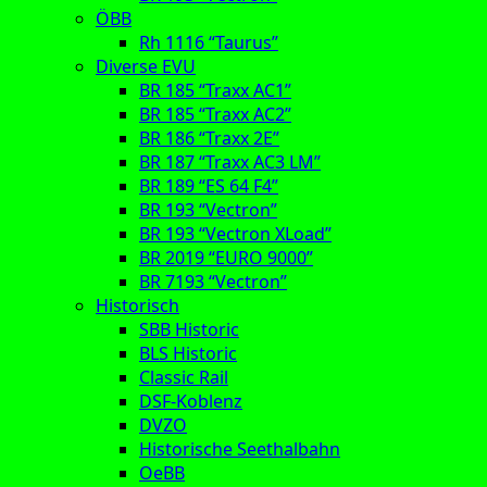
ÖBB
Rh 1116 “Taurus”
Diverse EVU
BR 185 “Traxx AC1”
BR 185 “Traxx AC2”
BR 186 “Traxx 2E”
BR 187 “Traxx AC3 LM”
BR 189 “ES 64 F4”
BR 193 “Vectron”
BR 193 “Vectron XLoad”
BR 2019 “EURO 9000”
BR 7193 “Vectron”
Historisch
SBB Historic
BLS Historic
Classic Rail
DSF-Koblenz
DVZO
Historische Seethalbahn
OeBB