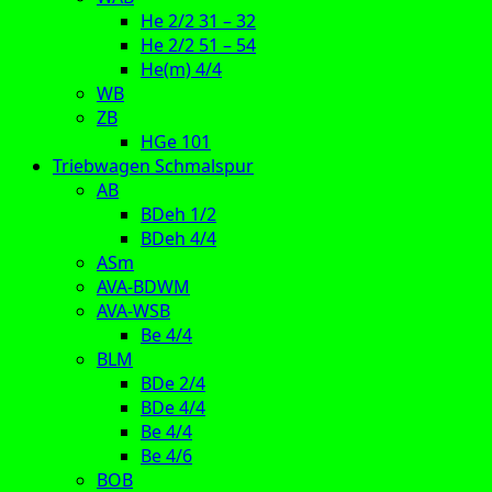
He 2/2 31 – 32
He 2/2 51 – 54
He(m) 4/4
WB
ZB
HGe 101
Triebwagen Schmalspur
AB
BDeh 1/2
BDeh 4/4
ASm
AVA-BDWM
AVA-WSB
Be 4/4
BLM
BDe 2/4
BDe 4/4
Be 4/4
Be 4/6
BOB