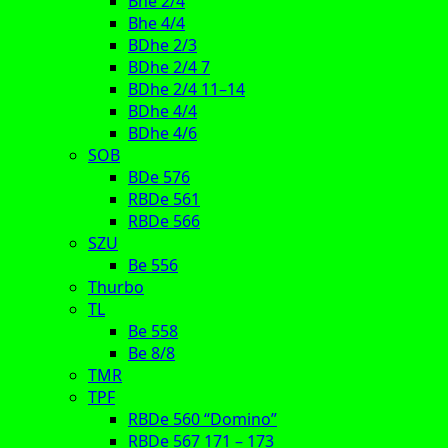
Bhe 2/4
Bhe 4/4
BDhe 2/3
BDhe 2/4 7
BDhe 2/4 11–14
BDhe 4/4
BDhe 4/6
SOB
BDe 576
RBDe 561
RBDe 566
SZU
Be 556
Thurbo
TL
Be 558
Be 8/8
TMR
TPF
RBDe 560 “Domino”
RBDe 567 171 – 173