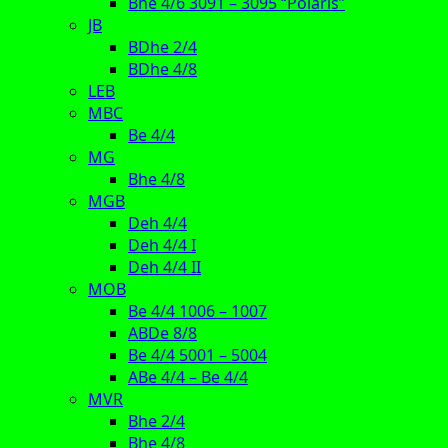
Bhe 4/6 3091 – 3095 “Polaris”
JB
BDhe 2/4
BDhe 4/8
LEB
MBC
Be 4/4
MG
Bhe 4/8
MGB
Deh 4/4
Deh 4/4 I
Deh 4/4 II
MOB
Be 4/4 1006 – 1007
ABDe 8/8
Be 4/4 5001 – 5004
ABe 4/4 – Be 4/4
MVR
Bhe 2/4
Bhe 4/8