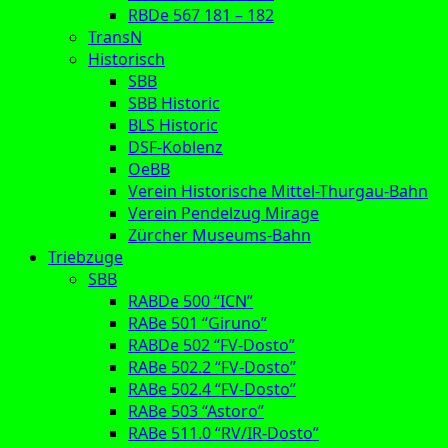
RBDe 567 181 – 182
TransN
Historisch
SBB
SBB Historic
BLS Historic
DSF-Koblenz
OeBB
Verein Historische Mittel-Thurgau-Bahn
Verein Pendelzug Mirage
Zürcher Museums-Bahn
Triebzüge
SBB
RABDe 500 “ICN”
RABe 501 “Giruno”
RABDe 502 “FV-Dosto”
RABe 502.2 “FV-Dosto”
RABe 502.4 “FV-Dosto”
RABe 503 “Astoro”
RABe 511.0 “RV/IR-Dosto”