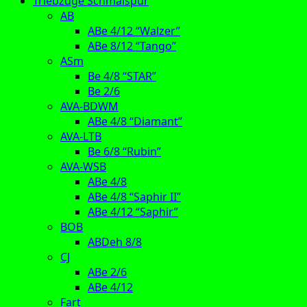
Triebzüge Schmalspur
AB
ABe 4/12 “Walzer”
ABe 8/12 “Tango”
ASm
Be 4/8 “STAR”
Be 2/6
AVA-BDWM
ABe 4/8 “Diamant”
AVA-LTB
Be 6/8 “Rubin”
AVA-WSB
ABe 4/8
ABe 4/8 “Saphir II”
ABe 4/12 “Saphir”
BOB
ABDeh 8/8
CJ
ABe 2/6
ABe 4/12
Fart