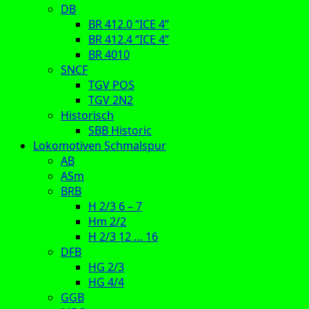
DB
BR 412.0 “ICE 4”
BR 412.4 “ICE 4”
BR 4010
SNCF
TGV POS
TGV 2N2
Historisch
SBB Historic
Lokomotiven Schmalspur
AB
ASm
BRB
H 2/3 6 – 7
Hm 2/2
H 2/3 12 … 16
DFB
HG 2/3
HG 4/4
GGB