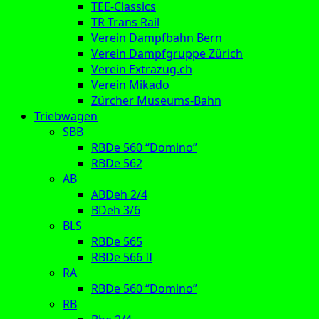
TEE-Classics
TR Trans Rail
Verein Dampfbahn Bern
Verein Dampfgruppe Zürich
Verein Extrazug.ch
Verein Mikado
Zürcher Museums-Bahn
Triebwagen
SBB
RBDe 560 “Domino”
RBDe 562
AB
ABDeh 2/4
BDeh 3/6
BLS
RBDe 565
RBDe 566 II
RA
RBDe 560 “Domino”
RB