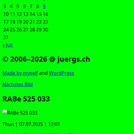
3
4
5
6
7
8
9
10
11
12
13
14
15
16
17
18
19
20
21
22
23
24
25
26
27
28
29
30
31
« Juli
© 2006–2026 @ juergs.ch
Made by mys­elf
and
Word­Press
Nächstes Bild
RABe 525 033
Thun | 07.07.2025 | 12:01