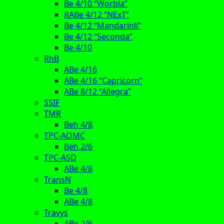
Be 4/10 “Worbla”
RABe 4/12 “NExT”
Be 4/12 “Mandarinli”
Be 4/12 “Seconda”
Be 4/10
RhB
ABe 4/16
ABe 4/16 “Capricorn”
ABe 8/12 “Allegra”
SSIF
TMR
Beh 4/8
TPC-AOMC
Beh 2/6
TPC-ASD
ABe 4/8
TransN
Be 4/8
ABe 4/8
Travys
ABe 2/6