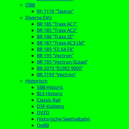
ÖBB
Rh 1116 “Taurus”
Diverse EVU
BR 185 “Traxx AC1”
BR 185 “Traxx AC2”
BR 186 “Traxx 2E”
BR 187 “Traxx AC3 LM”
BR 189 “ES 64 F4”
BR 193 “Vectron”
BR 193 “Vectron XLoad”
BR 2019 “EURO 9000”
BR 7193 “Vectron”
Historisch
SBB Historic
BLS Historic
Classic Rail
DSF-Koblenz
DVZO
Historische Seethalbahn
OeBB