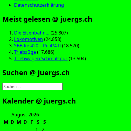
Datenschutzerklärung
Meist gelesen @ juergs.ch
Die Eisenbahn…
(25.807)
Lokomotiven
(24.858)
SBB Re 420 – Re 4/4 II
(18.570)
Triebzüge
(17.686)
Triebwagen Schmalspur
(13.504)
Suchen @ juergs.ch
Suchen
nach:
Kalender @ juergs.ch
August 2026
M
D
M
D
F
S
S
1
2