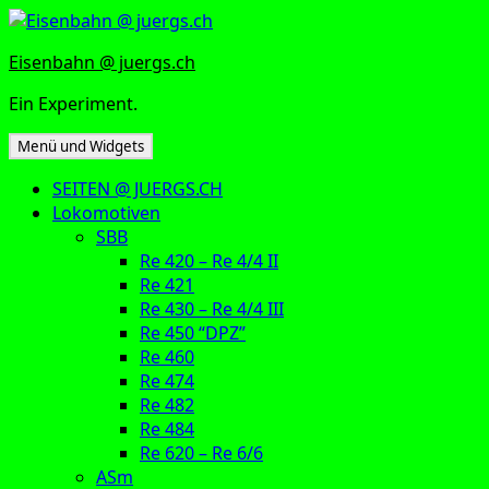
Zum
Inhalt
Eisenbahn @ juergs.ch
springen
Ein Experiment.
Menü und Widgets
SEITEN @ JUERGS.CH
Lokomotiven
SBB
Re 420 – Re 4/4 II
Re 421
Re 430 – Re 4/4 III
Re 450 “DPZ”
Re 460
Re 474
Re 482
Re 484
Re 620 – Re 6/6
ASm