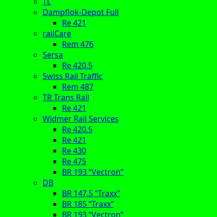
TL
Dampflok-Depot Full
Re 421
railCare
Rem 476
Sersa
Re 420.5
Swiss Rail Traffic
Rem 487
TR Trans Rail
Re 421
Widmer Rail Services
Re 420.5
Re 421
Re 430
Re 475
BR 193 “Vectron”
DB
BR 147.5 “Traxx”
BR 185 “Traxx”
BR 193 “Vectron”