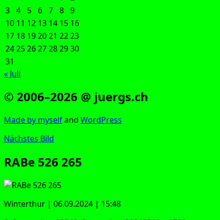
3
4
5
6
7
8
9
10
11
12
13
14
15
16
17
18
19
20
21
22
23
24
25
26
27
28
29
30
31
« Juli
© 2006–2026 @ juergs.ch
Made by mys­elf
and
Word­Press
Nächstes Bild
RABe 526 265
Win­ter­thur | 06.09.2024 | 15:48