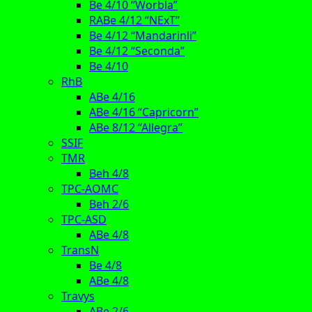
Be 4/10 “Worbla”
RABe 4/12 “NExT”
Be 4/12 “Mandarinli”
Be 4/12 “Seconda”
Be 4/10
RhB
ABe 4/16
ABe 4/16 “Capricorn”
ABe 8/12 “Allegra”
SSIF
TMR
Beh 4/8
TPC-AOMC
Beh 2/6
TPC-ASD
ABe 4/8
TransN
Be 4/8
ABe 4/8
Travys
ABe 2/6