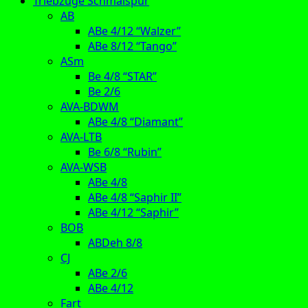
Triebzüge Schmalspur
AB
ABe 4/12 “Walzer”
ABe 8/12 “Tango”
ASm
Be 4/8 “STAR”
Be 2/6
AVA-BDWM
ABe 4/8 “Diamant”
AVA-LTB
Be 6/8 “Rubin”
AVA-WSB
ABe 4/8
ABe 4/8 “Saphir II”
ABe 4/12 “Saphir”
BOB
ABDeh 8/8
CJ
ABe 2/6
ABe 4/12
Fart