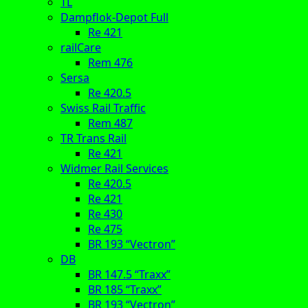
TL
Dampflok-Depot Full
Re 421
railCare
Rem 476
Sersa
Re 420.5
Swiss Rail Traffic
Rem 487
TR Trans Rail
Re 421
Widmer Rail Services
Re 420.5
Re 421
Re 430
Re 475
BR 193 “Vectron”
DB
BR 147.5 “Traxx”
BR 185 “Traxx”
BR 193 “Vectron”