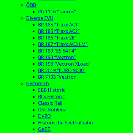
ÖBB
Rh 1116 “Taurus”
Diverse EVU
BR 185 “Traxx AC1”
BR 185 “Traxx AC2”
BR 186 “Traxx 2E”
BR 187 “Traxx AC3 LM”
BR 189 “ES 64 F4”
BR 193 “Vectron”
BR 193 “Vectron XLoad”
BR 2019 “EURO 9000”
BR 7193 “Vectron”
Historisch
SBB Historic
BLS Historic
Classic Rail
DSF-Koblenz
DVZO
Historische Seethalbahn
OeBB