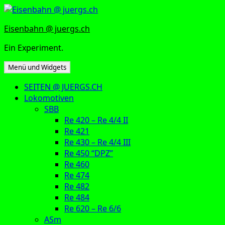
Zum
Inhalt
Eisenbahn @ juergs.ch
springen
Ein Experiment.
Menü und Widgets
SEITEN @ JUERGS.CH
Lokomotiven
SBB
Re 420 – Re 4/4 II
Re 421
Re 430 – Re 4/4 III
Re 450 “DPZ”
Re 460
Re 474
Re 482
Re 484
Re 620 – Re 6/6
ASm