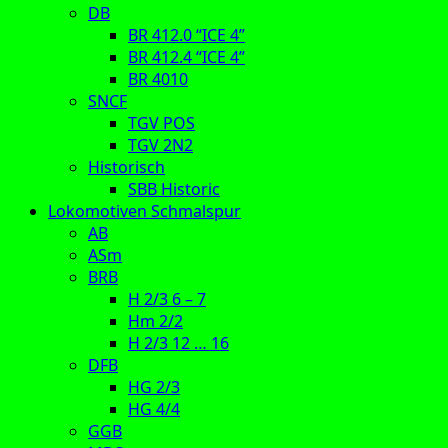
DB
BR 412.0 “ICE 4”
BR 412.4 “ICE 4”
BR 4010
SNCF
TGV POS
TGV 2N2
Historisch
SBB Historic
Lokomotiven Schmalspur
AB
ASm
BRB
H 2/3 6 – 7
Hm 2/2
H 2/3 12 … 16
DFB
HG 2/3
HG 4/4
GGB