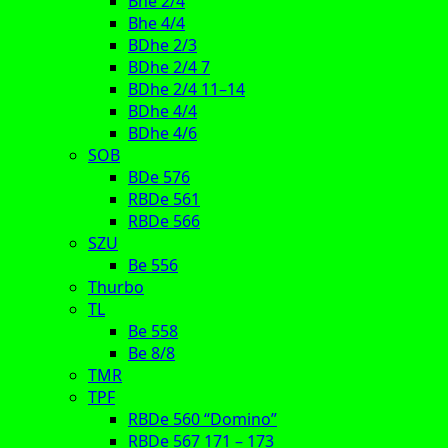
Bhe 2/4
Bhe 4/4
BDhe 2/3
BDhe 2/4 7
BDhe 2/4 11–14
BDhe 4/4
BDhe 4/6
SOB
BDe 576
RBDe 561
RBDe 566
SZU
Be 556
Thurbo
TL
Be 558
Be 8/8
TMR
TPF
RBDe 560 “Domino”
RBDe 567 171 – 173