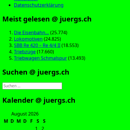
Datenschutzerklärung
Meist gelesen @ juergs.ch
Die Eisenbahn…
(25.774)
Lokomotiven
(24.825)
SBB Re 420 – Re 4/4 II
(18.553)
Triebzüge
(17.660)
Triebwagen Schmalspur
(13.493)
Suchen @ juergs.ch
Suchen
nach:
Kalender @ juergs.ch
August 2026
M
D
M
D
F
S
S
1
2