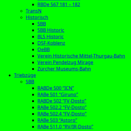
RBDe 567 181 – 182
TransN
Historisch
SBB
SBB Historic
BLS Historic
DSF-Koblenz
OeBB
Verein Historische Mittel-Thurgau-Bahn
Verein Pendelzug Mirage
Zürcher Museums-Bahn
Triebzüge
SBB
RABDe 500 “ICN”
RABe 501 “Giruno”
RABDe 502 “FV-Dosto”
RABe 502.2 “FV-Dosto”
RABe 502.4 “FV-Dosto”
RABe 503 “Astoro”
RABe 511.0 “RV/IR-Dosto”