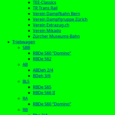
TEE-Classics
TR Trans Rail
Verein Dampfbahn Bern
Verein Dampfgruppe Zürich
Verein Extrazug.ch
Verein Mikado
Zürcher Museums-Bahn
Triebwagen
SBB
RBDe 560 “Domino”
RBDe 562
AB
ABDeh 2/4
BDeh 3/6
BLS
RBDe 565
RBDe 566 II
RA
RBDe 560 “Domino”
RB