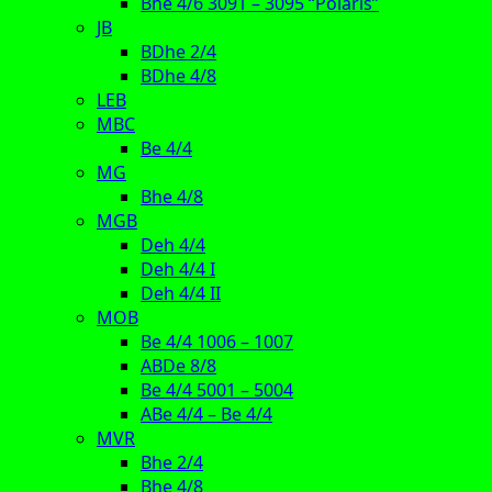
Bhe 4/6 3091 – 3095 “Polaris”
JB
BDhe 2/4
BDhe 4/8
LEB
MBC
Be 4/4
MG
Bhe 4/8
MGB
Deh 4/4
Deh 4/4 I
Deh 4/4 II
MOB
Be 4/4 1006 – 1007
ABDe 8/8
Be 4/4 5001 – 5004
ABe 4/4 – Be 4/4
MVR
Bhe 2/4
Bhe 4/8