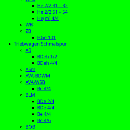
He 2/2 31 – 32
He 2/2 51 – 54
He(m) 4/4
WB
ZB
HGe 101
Triebwagen Schmalspur
AB
BDeh 1/2
BDeh 4/4
ASm
AVA-BDWM
AVA-WSB
Be 4/4
BLM
BDe 2/4
BDe 4/4
Be 4/4
Be 4/6
BOB