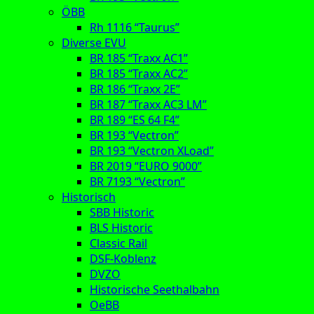
ÖBB
Rh 1116 “Taurus”
Diverse EVU
BR 185 “Traxx AC1”
BR 185 “Traxx AC2”
BR 186 “Traxx 2E”
BR 187 “Traxx AC3 LM”
BR 189 “ES 64 F4”
BR 193 “Vectron”
BR 193 “Vectron XLoad”
BR 2019 “EURO 9000”
BR 7193 “Vectron”
Historisch
SBB Historic
BLS Historic
Classic Rail
DSF-Koblenz
DVZO
Historische Seethalbahn
OeBB