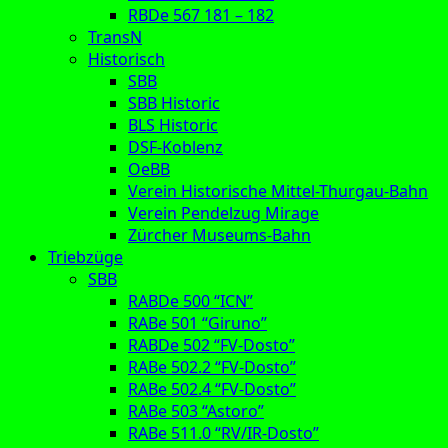
RBDe 567 181 – 182
TransN
Historisch
SBB
SBB Historic
BLS Historic
DSF-Koblenz
OeBB
Verein Historische Mittel-Thurgau-Bahn
Verein Pendelzug Mirage
Zürcher Museums-Bahn
Triebzüge
SBB
RABDe 500 “ICN”
RABe 501 “Giruno”
RABDe 502 “FV-Dosto”
RABe 502.2 “FV-Dosto”
RABe 502.4 “FV-Dosto”
RABe 503 “Astoro”
RABe 511.0 “RV/IR-Dosto”