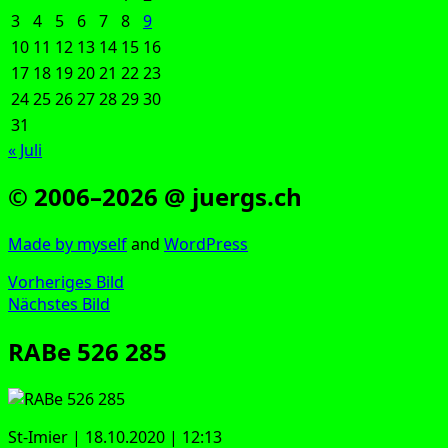
3
4
5
6
7
8
9
10
11
12
13
14
15
16
17
18
19
20
21
22
23
24
25
26
27
28
29
30
31
« Juli
© 2006–2026 @ juergs.ch
Made by mys­elf
and
Word­Press
Vorheriges Bild
Nächstes Bild
RABe 526 285
St-Imier | 18.10.2020 | 12:13