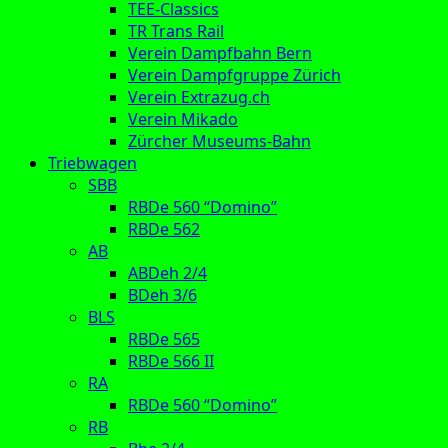
TEE-Classics
TR Trans Rail
Verein Dampfbahn Bern
Verein Dampfgruppe Zürich
Verein Extrazug.ch
Verein Mikado
Zürcher Museums-Bahn
Triebwagen
SBB
RBDe 560 “Domino”
RBDe 562
AB
ABDeh 2/4
BDeh 3/6
BLS
RBDe 565
RBDe 566 II
RA
RBDe 560 “Domino”
RB