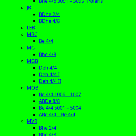
Bhe 4/6 3091 – 3095 “Polaris”
JB
BDhe 2/4
BDhe 4/8
LEB
MBC
Be 4/4
MG
Bhe 4/8
MGB
Deh 4/4
Deh 4/4 I
Deh 4/4 II
MOB
Be 4/4 1006 – 1007
ABDe 8/8
Be 4/4 5001 – 5004
ABe 4/4 – Be 4/4
MVR
Bhe 2/4
Bhe 4/8