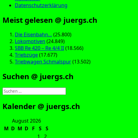
Datenschutzerklärung
Meist gelesen @ juergs.ch
Die Eisenbahn…
(25.800)
Lokomotiven
(24.849)
SBB Re 420 – Re 4/4 II
(18.566)
Triebzüge
(17.677)
Triebwagen Schmalspur
(13.502)
Suchen @ juergs.ch
Suchen
nach:
Kalender @ juergs.ch
August 2026
M
D
M
D
F
S
S
1
2