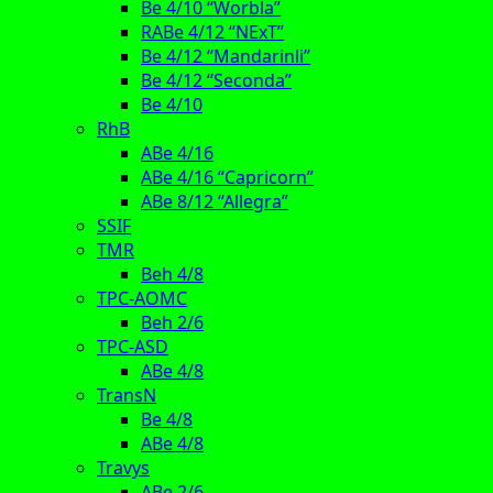
Be 4/10 “Worbla”
RABe 4/12 “NExT”
Be 4/12 “Mandarinli”
Be 4/12 “Seconda”
Be 4/10
RhB
ABe 4/16
ABe 4/16 “Capricorn”
ABe 8/12 “Allegra”
SSIF
TMR
Beh 4/8
TPC-AOMC
Beh 2/6
TPC-ASD
ABe 4/8
TransN
Be 4/8
ABe 4/8
Travys
ABe 2/6