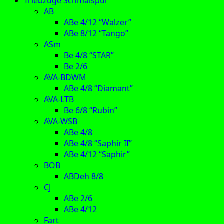
Triebzüge Schmalspur
AB
ABe 4/12 “Walzer”
ABe 8/12 “Tango”
ASm
Be 4/8 “STAR”
Be 2/6
AVA-BDWM
ABe 4/8 “Diamant”
AVA-LTB
Be 6/8 “Rubin”
AVA-WSB
ABe 4/8
ABe 4/8 “Saphir II”
ABe 4/12 “Saphir”
BOB
ABDeh 8/8
CJ
ABe 2/6
ABe 4/12
Fart