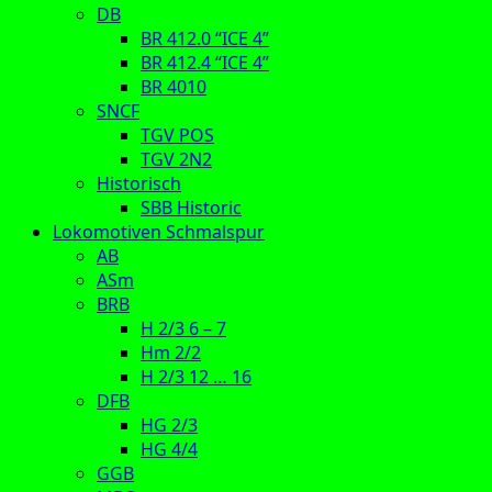
DB
BR 412.0 “ICE 4”
BR 412.4 “ICE 4”
BR 4010
SNCF
TGV POS
TGV 2N2
Historisch
SBB Historic
Lokomotiven Schmalspur
AB
ASm
BRB
H 2/3 6 – 7
Hm 2/2
H 2/3 12 … 16
DFB
HG 2/3
HG 4/4
GGB