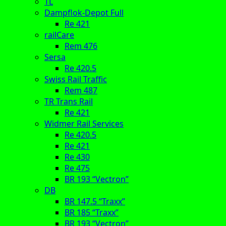
TL
Dampflok-Depot Full
Re 421
railCare
Rem 476
Sersa
Re 420.5
Swiss Rail Traffic
Rem 487
TR Trans Rail
Re 421
Widmer Rail Services
Re 420.5
Re 421
Re 430
Re 475
BR 193 “Vectron”
DB
BR 147.5 “Traxx”
BR 185 “Traxx”
BR 193 “Vectron”