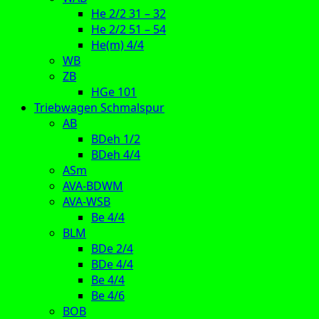
He 2/2 31 – 32
He 2/2 51 – 54
He(m) 4/4
WB
ZB
HGe 101
Triebwagen Schmalspur
AB
BDeh 1/2
BDeh 4/4
ASm
AVA-BDWM
AVA-WSB
Be 4/4
BLM
BDe 2/4
BDe 4/4
Be 4/4
Be 4/6
BOB