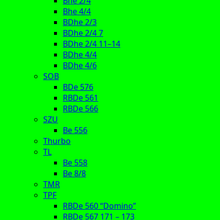
Bhe 2/4
Bhe 4/4
BDhe 2/3
BDhe 2/4 7
BDhe 2/4 11–14
BDhe 4/4
BDhe 4/6
SOB
BDe 576
RBDe 561
RBDe 566
SZU
Be 556
Thurbo
TL
Be 558
Be 8/8
TMR
TPF
RBDe 560 “Domino”
RBDe 567 171 – 173