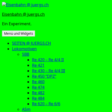
Zum
Inhalt
Eisenbahn @ juergs.ch
springen
Ein Experiment.
Menü und Widgets
SEITEN @ JUERGS.CH
Lokomotiven
SBB
Re 420 – Re 4/4 II
Re 421
Re 430 – Re 4/4 III
Re 450 “DPZ”
Re 460
Re 474
Re 482
Re 484
Re 620 – Re 6/6
ASm