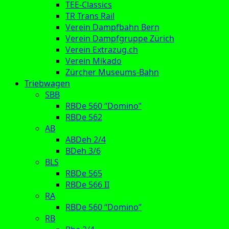
TEE-Classics
TR Trans Rail
Verein Dampfbahn Bern
Verein Dampfgruppe Zürich
Verein Extrazug.ch
Verein Mikado
Zürcher Museums-Bahn
Triebwagen
SBB
RBDe 560 “Domino”
RBDe 562
AB
ABDeh 2/4
BDeh 3/6
BLS
RBDe 565
RBDe 566 II
RA
RBDe 560 “Domino”
RB