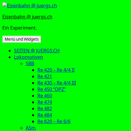
Zum
Inhalt
Eisenbahn @ juergs.ch
springen
Ein Experiment.
Menü und Widgets
SEITEN @ JUERGS.CH
Lokomotiven
SBB
Re 420 – Re 4/4 II
Re 421
Re 430 – Re 4/4 III
Re 450 “DPZ”
Re 460
Re 474
Re 482
Re 484
Re 620 – Re 6/6
ASm