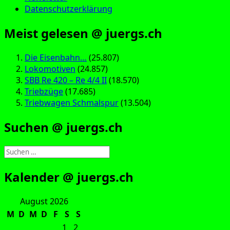
Datenschutzerklärung
Meist gelesen @ juergs.ch
Die Eisenbahn…
(25.807)
Lokomotiven
(24.857)
SBB Re 420 – Re 4/4 II
(18.570)
Triebzüge
(17.685)
Triebwagen Schmalspur
(13.504)
Suchen @ juergs.ch
Suchen
nach:
Kalender @ juergs.ch
August 2026
M
D
M
D
F
S
S
1
2