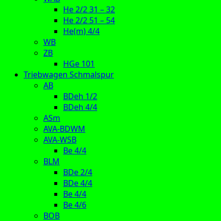
He 2/2 31 – 32
He 2/2 51 – 54
He(m) 4/4
WB
ZB
HGe 101
Triebwagen Schmalspur
AB
BDeh 1/2
BDeh 4/4
ASm
AVA-BDWM
AVA-WSB
Be 4/4
BLM
BDe 2/4
BDe 4/4
Be 4/4
Be 4/6
BOB