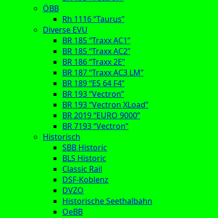
ÖBB
Rh 1116 “Taurus”
Diverse EVU
BR 185 “Traxx AC1”
BR 185 “Traxx AC2”
BR 186 “Traxx 2E”
BR 187 “Traxx AC3 LM”
BR 189 “ES 64 F4”
BR 193 “Vectron”
BR 193 “Vectron XLoad”
BR 2019 “EURO 9000”
BR 7193 “Vectron”
Historisch
SBB Historic
BLS Historic
Classic Rail
DSF-Koblenz
DVZO
Historische Seethalbahn
OeBB