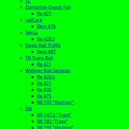
TL
Dampflok-Depot Full
Re 421
railCare
Rem 476
Sersa
Re 420.5
Swiss Rail Traffic
Rem 487
TR Trans Rail
Re 421
Widmer Rail Services
Re 420.5
Re 421
Re 430
Re 475
BR 193 “Vectron”
DB
BR 147.5 “Traxx”
BR 185 “Traxx”
BR 193 “Vectron”