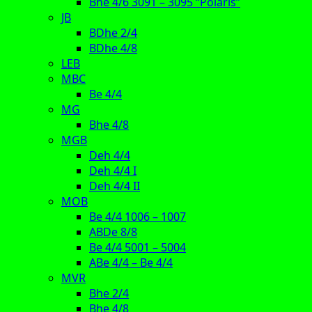
Bhe 4/6 3091 – 3095 “Polaris”
JB
BDhe 2/4
BDhe 4/8
LEB
MBC
Be 4/4
MG
Bhe 4/8
MGB
Deh 4/4
Deh 4/4 I
Deh 4/4 II
MOB
Be 4/4 1006 – 1007
ABDe 8/8
Be 4/4 5001 – 5004
ABe 4/4 – Be 4/4
MVR
Bhe 2/4
Bhe 4/8