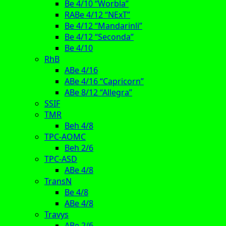
Be 4/10 “Worbla”
RABe 4/12 “NExT”
Be 4/12 “Mandarinli”
Be 4/12 “Seconda”
Be 4/10
RhB
ABe 4/16
ABe 4/16 “Capricorn”
ABe 8/12 “Allegra”
SSIF
TMR
Beh 4/8
TPC-AOMC
Beh 2/6
TPC-ASD
ABe 4/8
TransN
Be 4/8
ABe 4/8
Travys
ABe 2/6