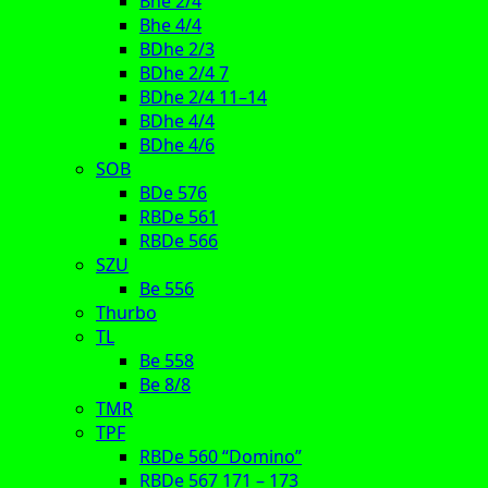
Bhe 2/4
Bhe 4/4
BDhe 2/3
BDhe 2/4 7
BDhe 2/4 11–14
BDhe 4/4
BDhe 4/6
SOB
BDe 576
RBDe 561
RBDe 566
SZU
Be 556
Thurbo
TL
Be 558
Be 8/8
TMR
TPF
RBDe 560 “Domino”
RBDe 567 171 – 173