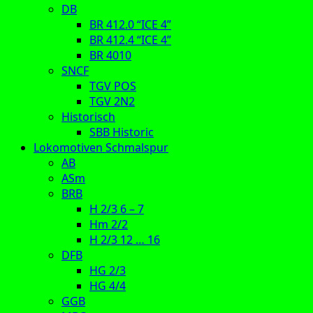
DB
BR 412.0 “ICE 4”
BR 412.4 “ICE 4”
BR 4010
SNCF
TGV POS
TGV 2N2
Historisch
SBB Historic
Lokomotiven Schmalspur
AB
ASm
BRB
H 2/3 6 – 7
Hm 2/2
H 2/3 12 … 16
DFB
HG 2/3
HG 4/4
GGB