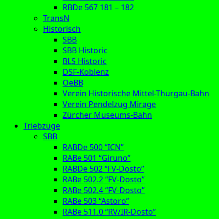
RBDe 567 181 – 182
TransN
Historisch
SBB
SBB Historic
BLS Historic
DSF-Koblenz
OeBB
Verein Historische Mittel-Thurgau-Bahn
Verein Pendelzug Mirage
Zürcher Museums-Bahn
Triebzüge
SBB
RABDe 500 “ICN”
RABe 501 “Giruno”
RABDe 502 “FV-Dosto”
RABe 502.2 “FV-Dosto”
RABe 502.4 “FV-Dosto”
RABe 503 “Astoro”
RABe 511.0 “RV/IR-Dosto”