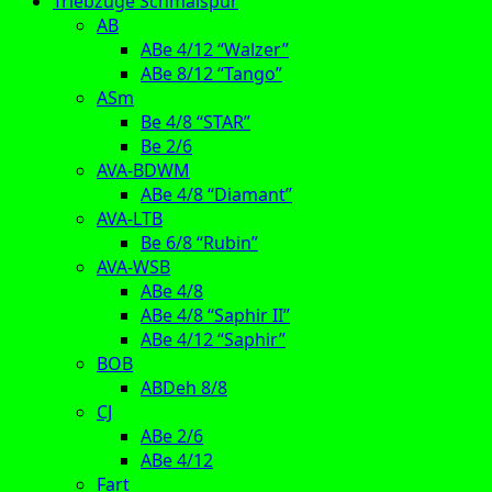
Triebzüge Schmalspur
AB
ABe 4/12 “Walzer”
ABe 8/12 “Tango”
ASm
Be 4/8 “STAR”
Be 2/6
AVA-BDWM
ABe 4/8 “Diamant”
AVA-LTB
Be 6/8 “Rubin”
AVA-WSB
ABe 4/8
ABe 4/8 “Saphir II”
ABe 4/12 “Saphir”
BOB
ABDeh 8/8
CJ
ABe 2/6
ABe 4/12
Fart