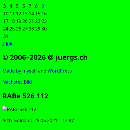
3
4
5
6
7
8
9
10
11
12
13
14
15
16
17
18
19
20
21
22
23
24
25
26
27
28
29
30
31
« Juli
© 2006–2026 @ juergs.ch
Made by mys­elf
and
Word­Press
Nächstes Bild
RABe 526 112
Arth-Gold­au | 28.05.2021 | 12:47