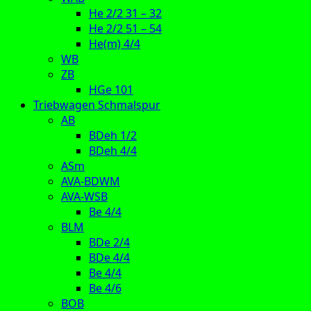
He 2/2 31 – 32
He 2/2 51 – 54
He(m) 4/4
WB
ZB
HGe 101
Triebwagen Schmalspur
AB
BDeh 1/2
BDeh 4/4
ASm
AVA-BDWM
AVA-WSB
Be 4/4
BLM
BDe 2/4
BDe 4/4
Be 4/4
Be 4/6
BOB