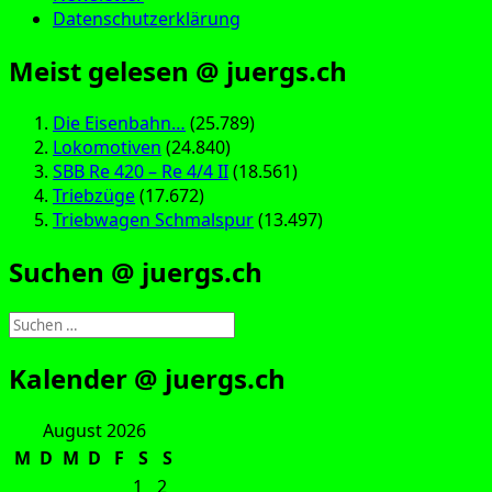
Datenschutzerklärung
Meist gelesen @ juergs.ch
Die Eisenbahn…
(25.789)
Lokomotiven
(24.840)
SBB Re 420 – Re 4/4 II
(18.561)
Triebzüge
(17.672)
Triebwagen Schmalspur
(13.497)
Suchen @ juergs.ch
Suchen
nach:
Kalender @ juergs.ch
August 2026
M
D
M
D
F
S
S
1
2