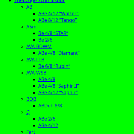
Triebzüge Schmalspur
AB
ABe 4/12 “Walzer”
ABe 8/12 “Tango”
ASm
Be 4/8 “STAR”
Be 2/6
AVA-BDWM
ABe 4/8 “Diamant”
AVA-LTB
Be 6/8 “Rubin”
AVA-WSB
ABe 4/8
ABe 4/8 “Saphir II”
ABe 4/12 “Saphir”
BOB
ABDeh 8/8
CJ
ABe 2/6
ABe 4/12
Fart