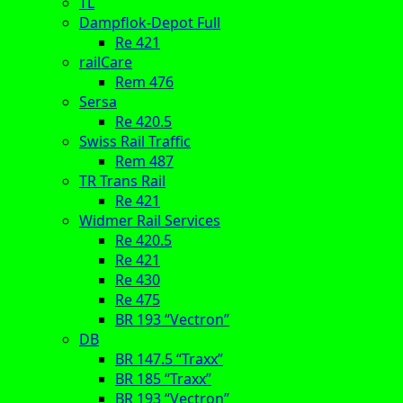
TL
Dampflok-Depot Full
Re 421
railCare
Rem 476
Sersa
Re 420.5
Swiss Rail Traffic
Rem 487
TR Trans Rail
Re 421
Widmer Rail Services
Re 420.5
Re 421
Re 430
Re 475
BR 193 “Vectron”
DB
BR 147.5 “Traxx”
BR 185 “Traxx”
BR 193 “Vectron”