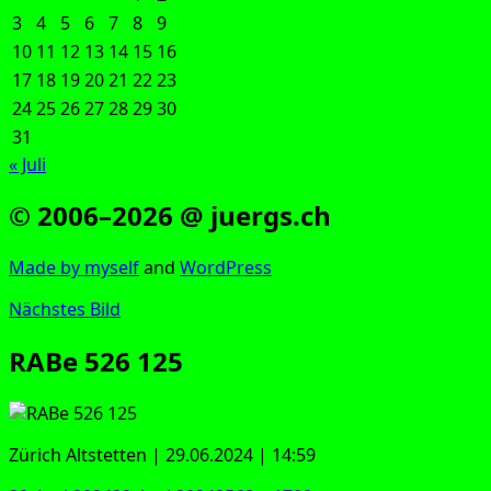
3
4
5
6
7
8
9
10
11
12
13
14
15
16
17
18
19
20
21
22
23
24
25
26
27
28
29
30
31
« Juli
© 2006–2026 @ juergs.ch
Made by mys­elf
and
Word­Press
Nächstes Bild
RABe 526 125
Zürich Alt­stet­ten | 29.06.2024 | 14:59