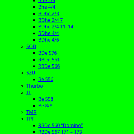
Bhe 2/4
Bhe 4/4
BDhe 2/3
BDhe 2/4 7
BDhe 2/4 11–14
BDhe 4/4
BDhe 4/6
SOB
BDe 576
RBDe 561
RBDe 566
SZU
Be 556
Thurbo
TL
Be 558
Be 8/8
TMR
TPF
RBDe 560 “Domino”
RBDe 567 171 – 173