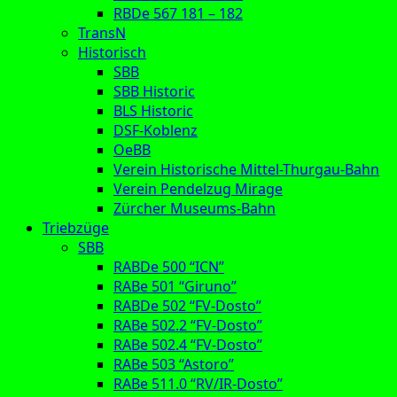
RBDe 567 181 – 182
TransN
Historisch
SBB
SBB Historic
BLS Historic
DSF-Koblenz
OeBB
Verein Historische Mittel-Thurgau-Bahn
Verein Pendelzug Mirage
Zürcher Museums-Bahn
Triebzüge
SBB
RABDe 500 “ICN”
RABe 501 “Giruno”
RABDe 502 “FV-Dosto”
RABe 502.2 “FV-Dosto”
RABe 502.4 “FV-Dosto”
RABe 503 “Astoro”
RABe 511.0 “RV/IR-Dosto”