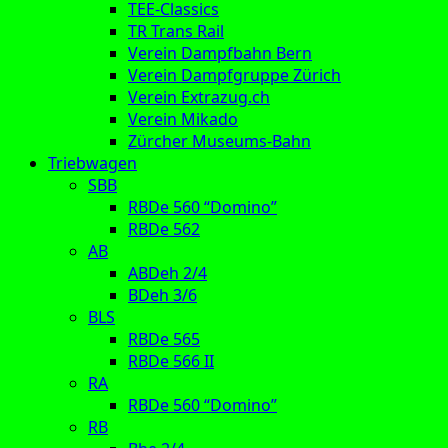
TEE-Classics
TR Trans Rail
Verein Dampfbahn Bern
Verein Dampfgruppe Zürich
Verein Extrazug.ch
Verein Mikado
Zürcher Museums-Bahn
Triebwagen
SBB
RBDe 560 “Domino”
RBDe 562
AB
ABDeh 2/4
BDeh 3/6
BLS
RBDe 565
RBDe 566 II
RA
RBDe 560 “Domino”
RB