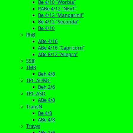
Be 4/10 “Worbla”
RABe 4/12 “NExT”
Be 4/12 “Mandarinli”
Be 4/12 “Seconda”
Be 4/10
RhB
ABe 4/16
ABe 4/16 “Capricorn”
ABe 8/12 “Allegra”
SSIF
TMR
Beh 4/8
TPC-AOMC
Beh 2/6
TPC-ASD
ABe 4/8
TransN
Be 4/8
ABe 4/8
Travys
ABe 2/6