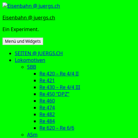
Zum
Inhalt
Eisenbahn @ juergs.ch
springen
Ein Experiment.
Menü und Widgets
SEITEN @ JUERGS.CH
Lokomotiven
SBB
Re 420 – Re 4/4 II
Re 421
Re 430 – Re 4/4 III
Re 450 “DPZ”
Re 460
Re 474
Re 482
Re 484
Re 620 – Re 6/6
ASm