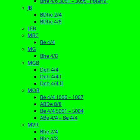
Bhe 4/6 3091 – 3095 “Polaris”
JB
BDhe 2/4
BDhe 4/8
LEB
MBC
Be 4/4
MG
Bhe 4/8
MGB
Deh 4/4
Deh 4/4 I
Deh 4/4 II
MOB
Be 4/4 1006 – 1007
ABDe 8/8
Be 4/4 5001 – 5004
ABe 4/4 – Be 4/4
MVR
Bhe 2/4
Bhe 4/8