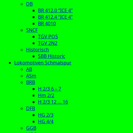
DB
BR 412.0 “ICE 4”
BR 412.4 “ICE 4”
BR 4010
SNCF
TGV POS
TGV 2N2
Historisch
SBB Historic
Lokomotiven Schmalspur
AB
ASm
BRB
H 2/3 6 – 7
Hm 2/2
H 2/3 12 … 16
DFB
HG 2/3
HG 4/4
GGB