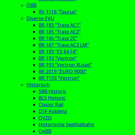
ÖBB
Rh 1116 “Taurus”
Diverse EVU
BR 185 “Traxx AC1”
BR 185 “Traxx AC2”
BR 186 “Traxx 2E”
BR 187 “Traxx AC3 LM”
BR 189 “ES 64 F4”
BR 193 “Vectron”
BR 193 “Vectron XLoad”
BR 2019 “EURO 9000”
BR 7193 “Vectron”
Historisch
SBB Historic
BLS Historic
Classic Rail
DSF-Koblenz
DVZO
Historische Seethalbahn
OeBB