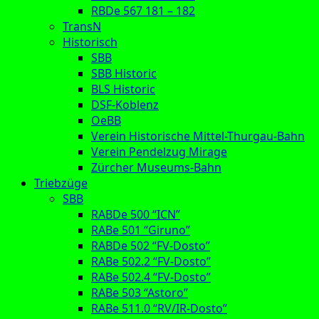
RBDe 567 181 – 182
TransN
Historisch
SBB
SBB Historic
BLS Historic
DSF-Koblenz
OeBB
Verein Historische Mittel-Thurgau-Bahn
Verein Pendelzug Mirage
Zürcher Museums-Bahn
Triebzüge
SBB
RABDe 500 “ICN”
RABe 501 “Giruno”
RABDe 502 “FV-Dosto”
RABe 502.2 “FV-Dosto”
RABe 502.4 “FV-Dosto”
RABe 503 “Astoro”
RABe 511.0 “RV/IR-Dosto”