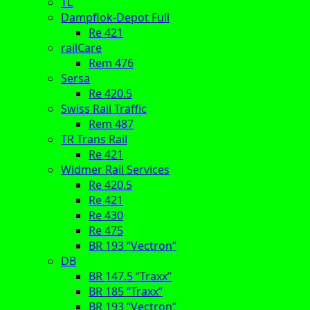
TL
Dampflok-Depot Full
Re 421
railCare
Rem 476
Sersa
Re 420.5
Swiss Rail Traffic
Rem 487
TR Trans Rail
Re 421
Widmer Rail Services
Re 420.5
Re 421
Re 430
Re 475
BR 193 “Vectron”
DB
BR 147.5 “Traxx”
BR 185 “Traxx”
BR 193 “Vectron”