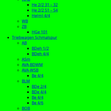
He 2/2 31 – 32
He 2/2 51 – 54
He(m) 4/4
WB
ZB
HGe 101
Triebwagen Schmalspur
AB
BDeh 1/2
BDeh 4/4
ASm
AVA-BDWM
AVA-WSB
Be 4/4
BLM
BDe 2/4
BDe 4/4
Be 4/4
Be 4/6
BOB