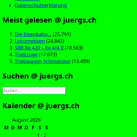
Datenschutzerklärung
Meist gelesen @ juergs.ch
Die Eisenbahn…
(25.791)
Lokomotiven
(24.843)
SBB Re 420 – Re 4/4 II
(18.563)
Triebzüge
(17.673)
Triebwagen Schmalspur
(13.499)
Suchen @ juergs.ch
Suchen
nach:
Kalender @ juergs.ch
August 2026
M
D
M
D
F
S
S
1
2