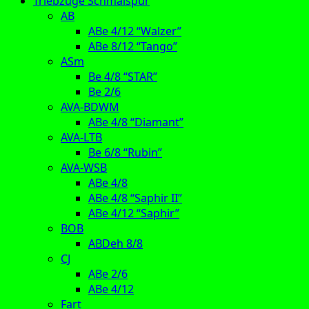
Triebzüge Schmalspur
AB
ABe 4/12 “Walzer”
ABe 8/12 “Tango”
ASm
Be 4/8 “STAR”
Be 2/6
AVA-BDWM
ABe 4/8 “Diamant”
AVA-LTB
Be 6/8 “Rubin”
AVA-WSB
ABe 4/8
ABe 4/8 “Saphir II”
ABe 4/12 “Saphir”
BOB
ABDeh 8/8
CJ
ABe 2/6
ABe 4/12
Fart