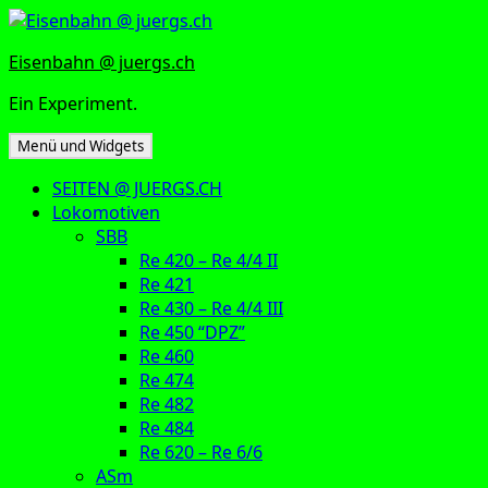
Zum
Inhalt
Eisenbahn @ juergs.ch
springen
Ein Experiment.
Menü und Widgets
SEITEN @ JUERGS.CH
Lokomotiven
SBB
Re 420 – Re 4/4 II
Re 421
Re 430 – Re 4/4 III
Re 450 “DPZ”
Re 460
Re 474
Re 482
Re 484
Re 620 – Re 6/6
ASm