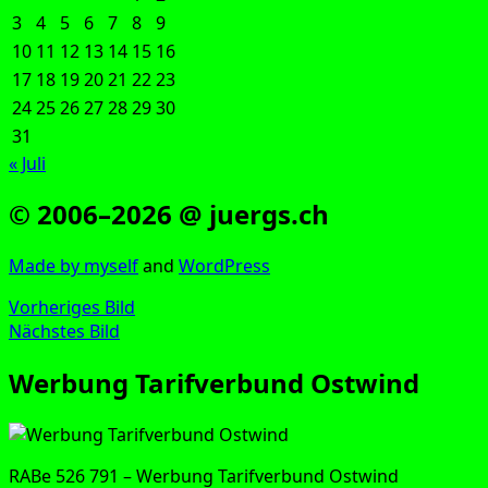
3
4
5
6
7
8
9
10
11
12
13
14
15
16
17
18
19
20
21
22
23
24
25
26
27
28
29
30
31
« Juli
© 2006–2026 @ juergs.ch
Made by mys­elf
and
Word­Press
Vorheriges Bild
Nächstes Bild
Werbung Tarifverbund Ostwind
RABe 526 791 – Wer­bung Tarif­ver­bund Ostwind