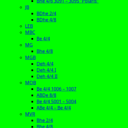
Bhe 4/6 3091 – 3095 “Polaris”
JB
BDhe 2/4
BDhe 4/8
LEB
MBC
Be 4/4
MG
Bhe 4/8
MGB
Deh 4/4
Deh 4/4 I
Deh 4/4 II
MOB
Be 4/4 1006 – 1007
ABDe 8/8
Be 4/4 5001 – 5004
ABe 4/4 – Be 4/4
MVR
Bhe 2/4
Bhe 4/8