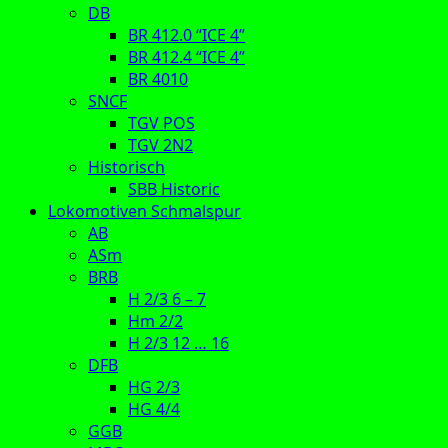
DB
BR 412.0 “ICE 4”
BR 412.4 “ICE 4”
BR 4010
SNCF
TGV POS
TGV 2N2
Historisch
SBB Historic
Lokomotiven Schmalspur
AB
ASm
BRB
H 2/3 6 – 7
Hm 2/2
H 2/3 12 … 16
DFB
HG 2/3
HG 4/4
GGB