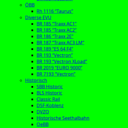
ÖBB
Rh 1116 “Taurus”
Diverse EVU
BR 185 “Traxx AC1”
BR 185 “Traxx AC2”
BR 186 “Traxx 2E”
BR 187 “Traxx AC3 LM”
BR 189 “ES 64 F4”
BR 193 “Vectron”
BR 193 “Vectron XLoad”
BR 2019 “EURO 9000”
BR 7193 “Vectron”
Historisch
SBB Historic
BLS Historic
Classic Rail
DSF-Koblenz
DVZO
Historische Seethalbahn
OeBB