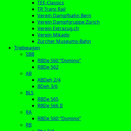
TEE-Classics
TR Trans Rail
Verein Dampfbahn Bern
Verein Dampfgruppe Zürich
Verein Extrazug.ch
Verein Mikado
Zürcher Museums-Bahn
Triebwagen
SBB
RBDe 560 “Domino”
RBDe 562
AB
ABDeh 2/4
BDeh 3/6
BLS
RBDe 565
RBDe 566 II
RA
RBDe 560 “Domino”
RB