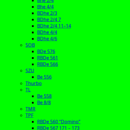
Bhe 2/4
Bhe 4/4
BDhe 2/3
BDhe 2/4 7
BDhe 2/4 11–14
BDhe 4/4
BDhe 4/6
SOB
BDe 576
RBDe 561
RBDe 566
SZU
Be 556
Thurbo
TL
Be 558
Be 8/8
TMR
TPF
RBDe 560 “Domino”
RBDe 567 171 – 173