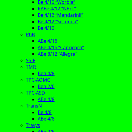
Be 4/10 “Worbla”
RABe 4/12 “NExT”
Be 4/12 “Mandarinli”
Be 4/12 “Seconda”
Be 4/10
RhB
ABe 4/16
ABe 4/16 “Capricorn”
ABe 8/12 “Allegra”
SSIF
TMR
Beh 4/8
TPC-AOMC
Beh 2/6
TPC-ASD
ABe 4/8
TransN
Be 4/8
ABe 4/8
Travys
ABe 2/6