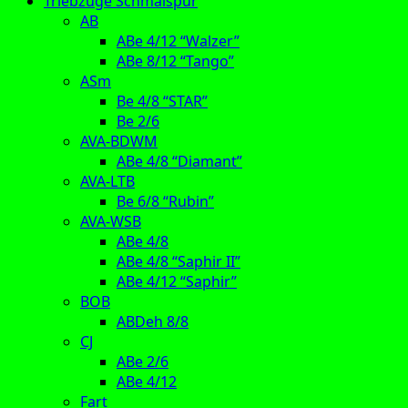
Triebzüge Schmalspur
AB
ABe 4/12 “Walzer”
ABe 8/12 “Tango”
ASm
Be 4/8 “STAR”
Be 2/6
AVA-BDWM
ABe 4/8 “Diamant”
AVA-LTB
Be 6/8 “Rubin”
AVA-WSB
ABe 4/8
ABe 4/8 “Saphir II”
ABe 4/12 “Saphir”
BOB
ABDeh 8/8
CJ
ABe 2/6
ABe 4/12
Fart