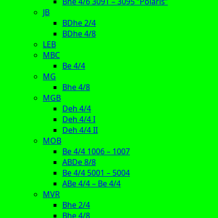
Bhe 4/6 3091 – 3095 “Polaris”
JB
BDhe 2/4
BDhe 4/8
LEB
MBC
Be 4/4
MG
Bhe 4/8
MGB
Deh 4/4
Deh 4/4 I
Deh 4/4 II
MOB
Be 4/4 1006 – 1007
ABDe 8/8
Be 4/4 5001 – 5004
ABe 4/4 – Be 4/4
MVR
Bhe 2/4
Bhe 4/8