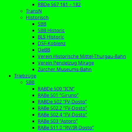
RBDe 567 181 – 182
TransN
Historisch
SBB
SBB Historic
BLS Historic
DSF-Koblenz
OeBB
Verein Historische Mittel-Thurgau-Bahn
Verein Pendelzug Mirage
Zürcher Museums-Bahn
Triebzüge
SBB
RABDe 500 “ICN”
RABe 501 “Giruno”
RABDe 502 “FV-Dosto”
RABe 502.2 “FV-Dosto”
RABe 502.4 “FV-Dosto”
RABe 503 “Astoro”
RABe 511.0 “RV/IR-Dosto”