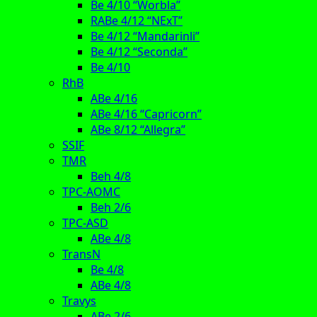
Be 4/10 “Worbla”
RABe 4/12 “NExT”
Be 4/12 “Mandarinli”
Be 4/12 “Seconda”
Be 4/10
RhB
ABe 4/16
ABe 4/16 “Capricorn”
ABe 8/12 “Allegra”
SSIF
TMR
Beh 4/8
TPC-AOMC
Beh 2/6
TPC-ASD
ABe 4/8
TransN
Be 4/8
ABe 4/8
Travys
ABe 2/6