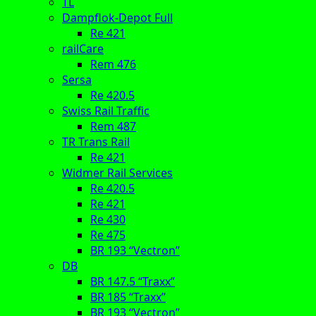
TL
Dampflok-Depot Full
Re 421
railCare
Rem 476
Sersa
Re 420.5
Swiss Rail Traffic
Rem 487
TR Trans Rail
Re 421
Widmer Rail Services
Re 420.5
Re 421
Re 430
Re 475
BR 193 “Vectron”
DB
BR 147.5 “Traxx”
BR 185 “Traxx”
BR 193 “Vectron”