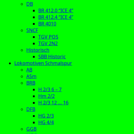
DB
BR 412.0 “ICE 4”
BR 412.4 “ICE 4”
BR 4010
SNCF
TGV POS
TGV 2N2
Historisch
SBB Historic
Lokomotiven Schmalspur
AB
ASm
BRB
H 2/3 6 – 7
Hm 2/2
H 2/3 12 … 16
DFB
HG 2/3
HG 4/4
GGB