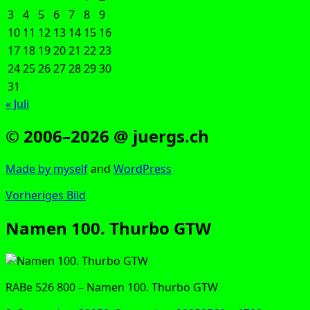
3
4
5
6
7
8
9
10
11
12
13
14
15
16
17
18
19
20
21
22
23
24
25
26
27
28
29
30
31
« Juli
© 2006–2026 @ juergs.ch
Made by mys­elf
and
Word­Press
Vorheriges Bild
Namen 100. Thurbo GTW
RABe 526 800 – Namen 100. Thur­bo GTW