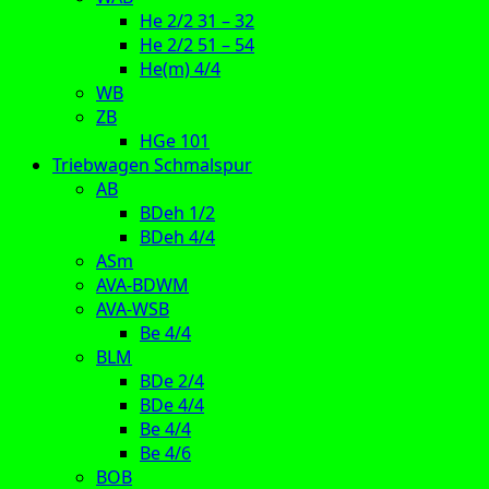
He 2/2 31 – 32
He 2/2 51 – 54
He(m) 4/4
WB
ZB
HGe 101
Triebwagen Schmalspur
AB
BDeh 1/2
BDeh 4/4
ASm
AVA-BDWM
AVA-WSB
Be 4/4
BLM
BDe 2/4
BDe 4/4
Be 4/4
Be 4/6
BOB