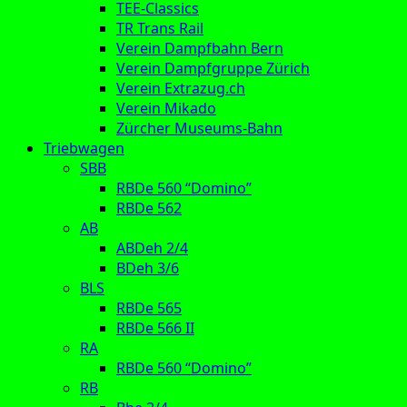
TEE-Classics
TR Trans Rail
Verein Dampfbahn Bern
Verein Dampfgruppe Zürich
Verein Extrazug.ch
Verein Mikado
Zürcher Museums-Bahn
Triebwagen
SBB
RBDe 560 “Domino”
RBDe 562
AB
ABDeh 2/4
BDeh 3/6
BLS
RBDe 565
RBDe 566 II
RA
RBDe 560 “Domino”
RB