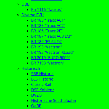
ÖBB
Rh 1116 “Taurus”
Diverse EVU
BR 185 “Traxx AC1”
BR 185 “Traxx AC2”
BR 186 “Traxx 2E”
BR 187 “Traxx AC3 LM”
BR 189 “ES 64 F4”
BR 193 “Vectron”
BR 193 “Vectron XLoad”
BR 2019 “EURO 9000”
BR 7193 “Vectron”
Historisch
SBB Historic
BLS Historic
Classic Rail
DSF-Koblenz
DVZO
Historische Seethalbahn
OeBB