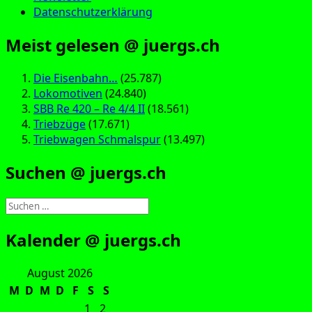
Datenschutzerklärung
Meist gelesen @ juergs.ch
Die Eisenbahn…
(25.787)
Lokomotiven
(24.840)
SBB Re 420 – Re 4/4 II
(18.561)
Triebzüge
(17.671)
Triebwagen Schmalspur
(13.497)
Suchen @ juergs.ch
Suchen
nach:
Kalender @ juergs.ch
August 2026
M
D
M
D
F
S
S
1
2