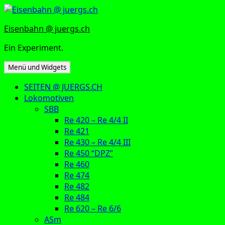
Zum
Inhalt
Eisenbahn @ juergs.ch
springen
Ein Experiment.
Menü und Widgets
SEITEN @ JUERGS.CH
Lokomotiven
SBB
Re 420 – Re 4/4 II
Re 421
Re 430 – Re 4/4 III
Re 450 “DPZ”
Re 460
Re 474
Re 482
Re 484
Re 620 – Re 6/6
ASm