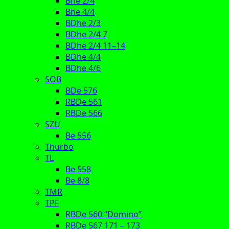
Bhe 2/4
Bhe 4/4
BDhe 2/3
BDhe 2/4 7
BDhe 2/4 11–14
BDhe 4/4
BDhe 4/6
SOB
BDe 576
RBDe 561
RBDe 566
SZU
Be 556
Thurbo
TL
Be 558
Be 8/8
TMR
TPF
RBDe 560 “Domino”
RBDe 567 171 – 173